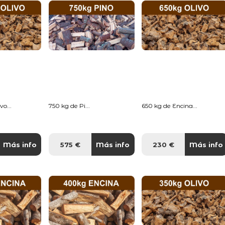
o...
750 kg de Pi...
650 kg de Encina...
Más info
575 €
Más info
230 €
Más info