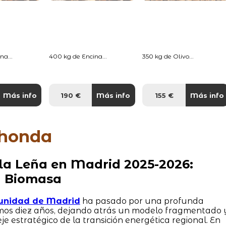
na...
400 kg de Encina...
350 kg de Olivo...
Más info
190 €
Más info
155 €
Más info
ahonda
 la Leña en Madrid 2025-2026:
y Biomasa
unidad de Madrid
ha pasado por una profunda
timos diez años, dejando atrás un modelo fragmentado 
je estratégico de la transición energética regional. En