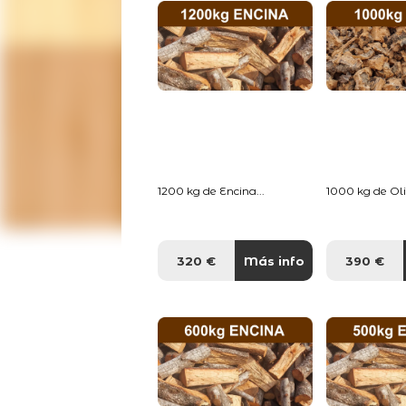
1200 kg de Encina...
1000 kg de Oliv
320 €
Más info
390 €