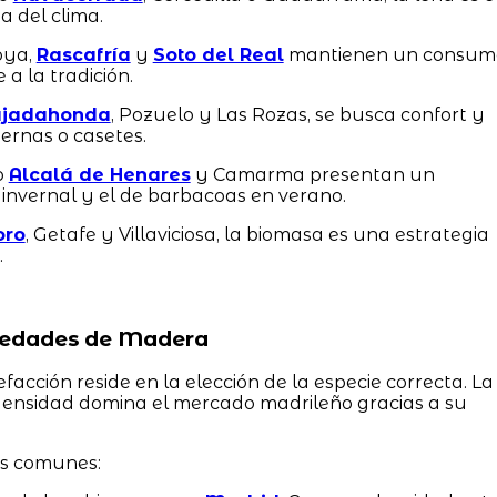
a del clima.
oya,
Rascafría
y
Soto del Real
mantienen un consum
a la tradición.
jadahonda
, Pozuelo y Las Rozas, se busca confort y
rnas o casetes.
o
Alcalá de Henares
y Camarma presentan un
invernal y el de barbacoas en verano.
oro
, Getafe y Villaviciosa, la biomasa es una estrategia
.
riedades de Madera
efacción reside en la elección de la especie correcta. La
densidad domina el mercado madrileño gracias a su
ás comunes: