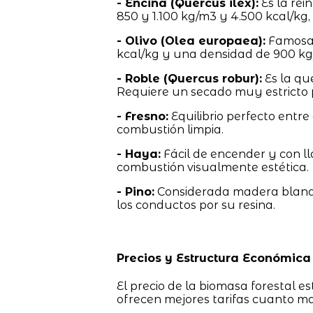
- Encina (Quercus ilex):
Es la rei
850 y 1.100 kg/m3 y 4.500 kcal/kg
- Olivo (Olea europaea):
Famosa 
kcal/kg y una densidad de 900 kg
- Roble (Quercus robur):
Es la qu
Requiere un secado muy estricto 
- Fresno:
Equilibrio perfecto entr
combustión limpia.
- Haya:
Fácil de encender y con l
combustión visualmente estética.
- Pino:
Considerada madera blanda
los conductos por su resina.
Precios y Estructura Económica
El precio de la biomasa forestal e
ofrecen mejores tarifas cuanto ma