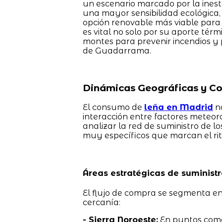
un escenario marcado por la inesta
una mayor sensibilidad ecológica,
opción renovable más viable para
es vital no solo por su aporte térm
montes para prevenir incendios y 
de Guadarrama.
Dinámicas Geográficas y C
El consumo de
leña en Madrid
no
interacción entre factores meteorol
analizar la red de suministro de 
muy específicos que marcan el ri
Áreas estratégicas de suminist
El flujo de compra se segmenta en 
cercanía:
- Sierra Noroeste:
En puntos co