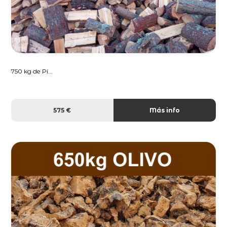
750 kg de Pi...
575 €
Más info