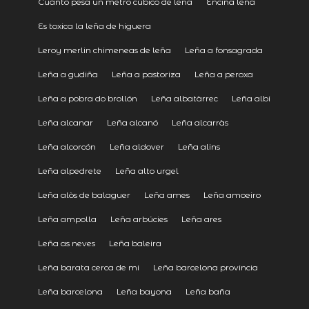
Cuánto pesa un metro cúbico de leña
Encina leña
Es toxica la leña de higuera
Leroy merlin chimeneas de leña
Leña a fonsagrada
Leña a gudiña
Leña a pastoriza
Leña a peroxa
Leña a pobra do brollón
Leña albatàrrec
Leña albi
Leña alcanar
Leña alcanó
Leña alcarràs
Leña alcorcón
Leña aldover
Leña alins
Leña alpedrete
Leña alto urgel
Leña alòs de balaguer
Leña ames
Leña amoeiro
Leña ampolla
Leña arbúcies
Leña ares
Leña as neves
Leña baleira
Leña barata cerca de mi
Leña barcelona provincia
Leña barcelona
Leña bayona
Leña baña