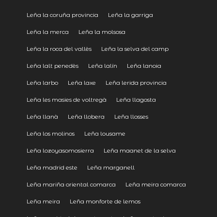
Leña la coruña provincia
Leña la garriga
Leña la merca
Leña la molsosa
Leña la roca del vallès
Leña la selva del camp
Leña lalt penedès
Leña lalín
Leña lanoia
Leña larbo
Leña laxe
Leña lerida provincia
Leña les masies de voltregà
Leña llagosta
Leña llanà
Leña llobera
Leña llosses
Leña los molinos
Leña lousame
Leña lozoyasomosierra
Leña maanet de la selva
Leña madrid este
Leña marganell
Leña mariña oriental comarca
Leña meira comarca
Leña meira
Leña monforte de lemos