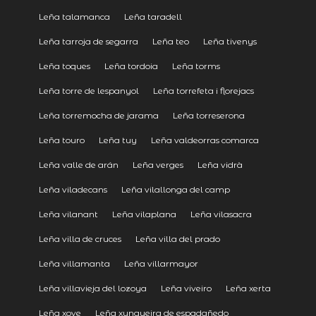
Leña talamanca
Leña taradell
Leña tarroja de segarra
Leña teo
Leña tivenys
Leña toques
Leña tordoia
Leña torms
Leña torre de lespanyol
Leña torrefeta i florejacs
Leña torremocha de jarama
Leña torreserona
Leña touro
Leña tuy
Leña valdeorras comarca
Leña valle de arán
Leña verges
Leña vidrà
Leña viladecans
Leña vilallonga del camp
Leña vilanant
Leña vilaplana
Leña vilasacra
Leña villa de cruces
Leña villa del prado
Leña villamanta
Leña villarmayor
Leña villavieja del lozoya
Leña viveiro
Leña xerta
Leña xove
Leña xunqueira de espadañedo