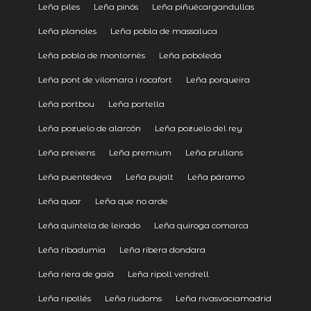
Leña piles
Leña pinós
Leña piñuécargandullas
Leña planoles
Leña pobla de massaluca
Leña pobla de montornès
Leña poboleda
Leña pont de vilomara i rocafort
Leña porqueira
Leña portbou
Leña portella
Leña pozuelo de alarcón
Leña pozuelo del rey
Leña preixens
Leña premium
Leña prullans
Leña puentedeva
Leña pujalt
Leña páramo
Leña quar
Leña que no arde
Leña quintela de leirado
Leña quiroga comarca
Leña ribadumia
Leña ribera dondara
Leña riera de gaià
Leña ripoll vendrell
Leña ripollés
Leña riudoms
Leña rivasvaciamadrid