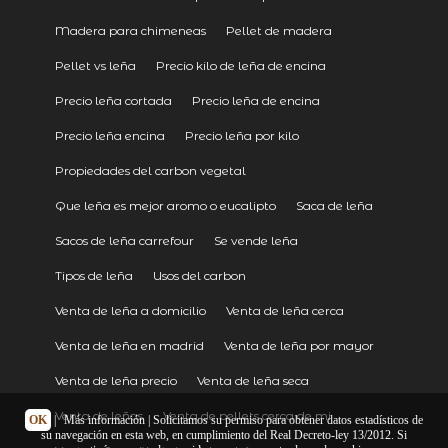
Madera para chimeneas
Pellet de madera
Pellet vs leña
Precio kilo de leña de encina
Precio leña cortada
Precio leña de encina
Precio leña encina
Precio leña por kilo
Propiedades del carbon vegetal
Que leña es mejor aromo o eucalipto
Saca de leña
Sacos de leña carrefour
Se vende leña
Tipos de leña
Usos del carbon
Venta de leña a domicilio
Venta de leña cerca
Venta de leña en madrid
Venta de leña por mayor
Venta de leña precio
Venta de leña seca
Venta de leñas
Venta de pellets cerca de mi
OK
|
Más información
| Solicitamos su permiso para obtener datos estadísticos de
su navegación en esta web, en cumplimiento del Real Decreto-ley 13/2012. Si