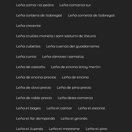
Leña coma i la pedra
Leña comarca sur
Leña corbera de llobregat
Leña cornellà de llobregat
Leña crecente
Leña cruïlles monells i sant sadurní de lheura
Leña cubelles
Leña cuenca del guadarrama
Leña cuntis
Leña cànoves i samalús
Leña de castaño
Leña de encina leroy merlin
Leña de encina precios
Leña de encina
Leña de olivo precio
Leña de pino precio
Leña de roble precio
Leña deza comarca
Leña el bages
Leña el catllar
Leña el escorial
Leña el far dempordà
Leña el gironès
Leña el lluanès
Leña el maresme
Leña el pino