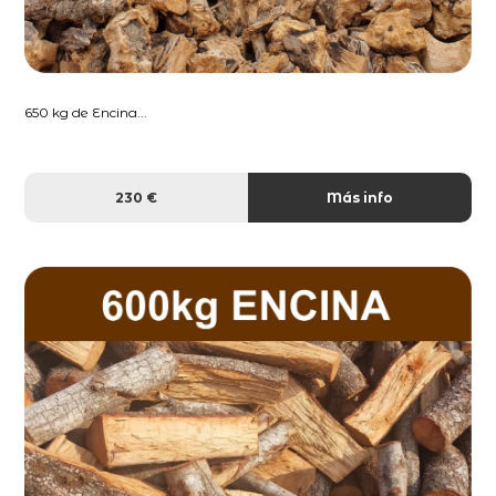
650 kg de Encina...
230 €
Más info