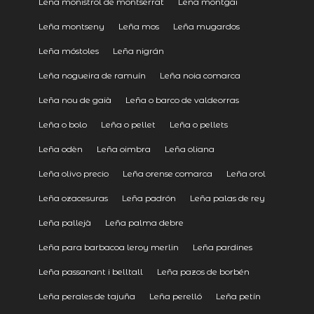
Leña monistrol de montserrat
Leña montgai
Leña montseny
Leña mos
Leña mugardos
Leña móstoles
Leña nigrán
Leña nogueira de ramuín
Leña noia comarca
Leña nou de gaià
Leña o barco de valdeorras
Leña o bolo
Leña o pellet
Leña o pellets
Leña odèn
Leña oimbra
Leña oliana
Leña olivo precio
Leña orense comarca
Leña orol
Leña ozacesuras
Leña padrón
Leña palas de rey
Leña pallejà
Leña palma debre
Leña para barbacoa leroy merlin
Leña pardines
Leña passanant i belltall
Leña pazos de borbén
Leña perales de tajuña
Leña perelló
Leña petín