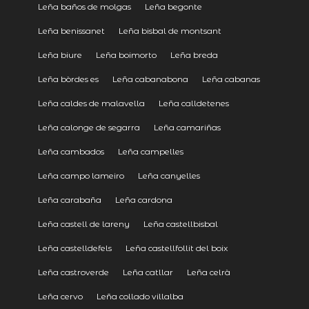
Leña baños de molgas
Leña begonte
Leña benissanet
Leña bisbal de montsant
Leña biure
Leña boimorto
Leña breda
Leña bòrdes es
Leña cabanabona
Leña cabanas
Leña caldes de malavella
Leña calldetenes
Leña calonge de segarra
Leña camariñas
Leña cambados
Leña campelles
Leña campo lameiro
Leña canyelles
Leña carabaña
Leña cardona
Leña castell de lareny
Leña castellbisbal
Leña castelldefels
Leña castellfollit del boix
Leña castroverde
Leña catllar
Leña celrà
Leña cervo
Leña collado villalba