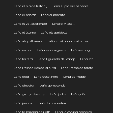
Leña el pla de lestany
Leña el pla del penedès
Leña el priorat
Leña el priorato
Leña el vallès oriental
Leña el vilosell
Leña el álamo
Leña els garidells
Leña els pallaresos
Leña en vilanova del valles
Leña encina
Leña esparreguera
Leña estany
Leña farrera
Leña figuerola del camp
Leña foz
Leña fresnedillas de la oliva
Leña fresno de torote
Leña gaià
Leña gasolinera
Leña germade
Leña ginestar
Leña gomesende
Leña granja descarp
Leña jorba
Leña juià
Leña juncosa
Leña la armentera
Leña la baronia de rialb
Leña la coruña comarca