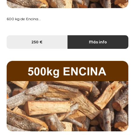
600 kg de Encina...
250 €
Más info