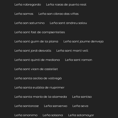
Leña robregordo
Leña rozas de puerto real
Leña samos
Leña san cibrao das viñas
Leña san saturnino
Leña sant andreu salou
Leña sant fost de campsentelles
Leña sant guim de la plana
Leña sant jaume denveja
Leña sant jordi desvalls
Leña sant martí vell
Leña sant quintí de mediona
Leña sant ramon
Leña sant vicen de castellet
Leña santa cecília de voltregà
Leña santa eulàlia de riuprimer
Leña santa maría de la alameda
Leña santiso
Leña santorcaz
Leña sanxenxo
Leña seva
Leña sinonimo
Leña solsona
Leña sotomayor