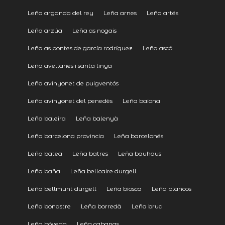
Leña arganda del rey
Leña arnes
Leña artés
Leña arzúa
Leña as nogais
Leña as pontes de garcía rodríguez
Leña ascó
Leña avellanes i santa linya
Leña avinyonet de puigventós
Leña avinyonet del penedès
Leña baiona
Leña baleira
Leña balenyà
Leña barcelona provincia
Leña barcelonés
Leña batea
Leña batres
Leña bauhaus
Leña baña
Leña bellcaire durgell
Leña bellmunt durgell
Leña biosca
Leña blancos
Leña bonastre
Leña borredà
Leña bruc
Leña bóveda
Leña cabanas