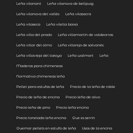
Leña vilanant
Leña vilanova de bellpuig
Leña vilanova del vallès
Leña vilasacra
Leña vilaseca
Leña vilella baixa
Leña villa del prado
Leña villamartín de valdeorras
Leña villar del olmo
Leña villarejo de salvanés
Leña villavieja del lozoya
Leña walmart
Leña
Maderas para chimeneas
Normativa chimeneas leña
Pellet para estufas de leña
Precio de la leña de roble
Precio de leña de encina
Precio leña de olivo
Precio leña de pino
Precio leña encina
Precio tonelada leña encina
Que es serrín
Quemar pellets en estufa de leña
Usos de la encina