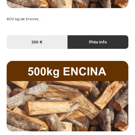
600 kg de Encina...
250 €
Más info