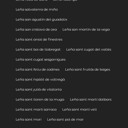
Leña salvaterra de miño
Leña san agustín del guadalix
Leña san cristovo de cea
Leña san martín de la vega
Leña sant aniol de finestres
Leña sant boi de llobregat
Leña sant cugat del vallès
Leña sant cugat sesgarrigues
Leña sant feliu de codines
Leña sant fruitós de bages
Leña sant hipòlit de voltregà
Leña sant julià de vilatorta
Leña sant lloren de la muga
Leña sant martí dalbars
Leña sant martí sarroca
Leña sant martí vell
Leña sant mori
Leña sant pol de mar