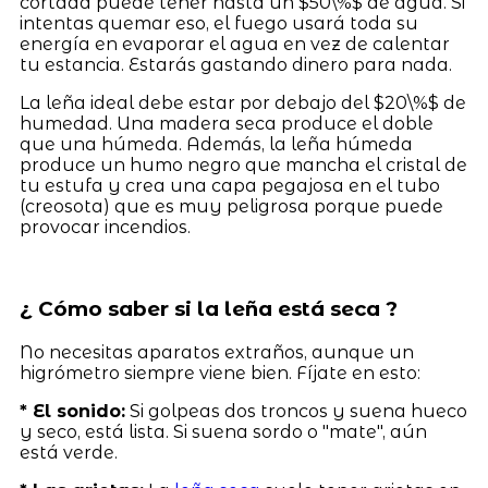
cortada puede tener hasta un $50\%$ de agua. Si
intentas quemar eso, el fuego usará toda su
energía en evaporar el agua en vez de calentar
tu estancia. Estarás gastando dinero para nada.
La leña ideal debe estar por debajo del $20\%$ de
humedad. Una madera seca produce el doble
que una húmeda. Además, la leña húmeda
produce un humo negro que mancha el cristal de
tu estufa y crea una capa pegajosa en el tubo
(creosota) que es muy peligrosa porque puede
provocar incendios.
¿ Cómo saber si la leña está seca ?
No necesitas aparatos extraños, aunque un
higrómetro siempre viene bien. Fíjate en esto:
* El sonido:
Si golpeas dos troncos y suena hueco
y seco, está lista. Si suena sordo o "mate", aún
está verde.