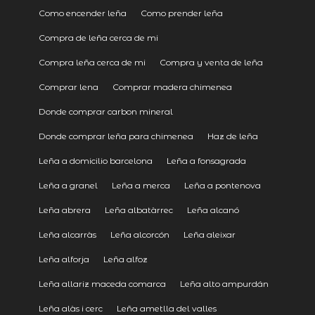
Como encender leña
Como prender leña
Compra de leña cerca de mi
Compra leña cerca de mi
Compra y venta de leña
Comprar lena
Comprar madera chimenea
Donde comprar carbon mineral
Donde comprar leña para chimenea
Haz de leña
Leña a domicilio barcelona
Leña a fonsagrada
Leña a granel
Leña a merca
Leña a pontenova
Leña abrera
Leña albatàrrec
Leña alcanó
Leña alcarràs
Leña alcorcón
Leña aleixar
Leña alforja
Leña alfoz
Leña allariz maceda comarca
Leña alto ampurdán
Leña alàs i cerc
Leña ametlla del valles