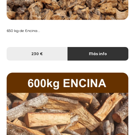
650 kg de Encina...
230 €
Más info