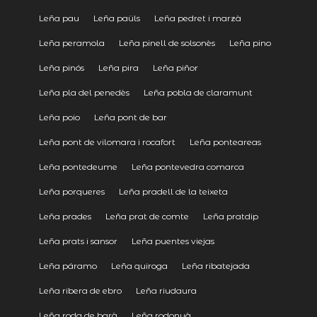
Leña pau
Leña paüls
Leña pedret i marzà
Leña peramola
Leña pinell de solsonès
Leña pino
Leña pinós
Leña pira
Leña piñor
Leña pla del penedès
Leña pobla de claramunt
Leña poio
Leña pont de bar
Leña pont de vilomara i rocafort
Leña ponteareas
Leña pontedeume
Leña pontevedra comarca
Leña porqueres
Leña pradell de la teixeta
Leña prades
Leña prat de comte
Leña pratdip
Leña prats i sansor
Leña puentes viejas
Leña páramo
Leña quiroga
Leña ribatejada
Leña ribera de ebro
Leña riudaura
Leña roda de barà
Leña rodonyà