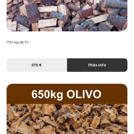
750 kg de Pi...
575 €
Más info