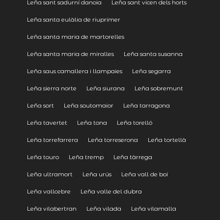
Leña sant sadurní danoia
Leña sant vicen dels horts
Leña santa eulàlia de riuprimer
Leña santa maria de martorelles
Leña santa maria de miralles
Leña santa susanna
Leña saus camallera i llampaies
Leña segarra
Leña sierra norte
Leña siurana
Leña sobremunt
Leña sort
Leña soutomaior
Leña tarragona
Leña tavertet
Leña tona
Leña torelló
Leña torrefarrera
Leña torreserona
Leña tortellà
Leña touro
Leña tremp
Leña tàrrega
Leña ultramort
Leña urús
Leña vall de boí
Leña vallcebre
Leña valle del dubra
Leña vilabertran
Leña vilada
Leña vilamalla