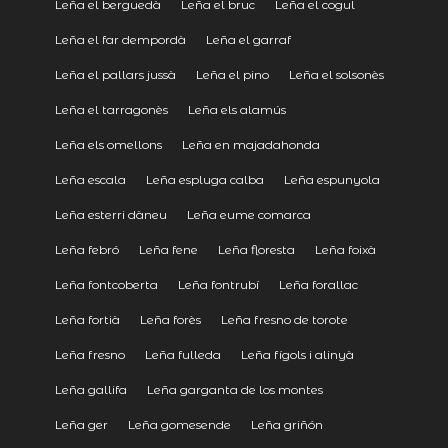
Leña el berguedà
Leña el bruc
Leña el cogul
Leña el far dempordà
Leña el garraf
Leña el pallars jussà
Leña el pino
Leña el solsonès
Leña el tarragonès
Leña els alamús
Leña els omellons
Leña en majadahonda
Leña escala
Leña espluga calba
Leña espunyola
Leña esterri dàneu
Leña eume comarca
Leña febró
Leña fene
Leña floresta
Leña foixà
Leña fontcoberta
Leña fontrubí
Leña forallac
Leña fortià
Leña forès
Leña fresno de torote
Leña fresno
Leña fulleda
Leña fígols i alinyà
Leña gallifa
Leña garganta de los montes
Leña ger
Leña gomesende
Leña griñón