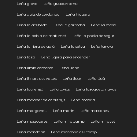
Leña grove
Leña guadarrama
Leña guils de cerdanya
Leña higuera
Leña la acebeda
Leña la garrocha
Leña la masó
Leña la pobla de mafumet
Leña la pobla de segur
Leña la riera de gaià
Leña la selva
Leña lanoia
Leña laza
Leña ligera para encender
Leña limia comarca
Leña llanà
Leña llinars del valles
Leña lloar
Leña lluà
Leña lourenzá
Leña lovios
Leña lozoyuela navas
Leña maanet de cabrenys
Leña madrid
Leña marganell
Leña marín
Leña massanes
Leña massoteres
Leña miralcamp
Leña miravet
Leña mondariz
Leña montbrió del camp