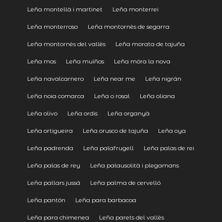
Leña montellà i martinet
Leña monterrei
Leña monterroso
Leña montornès de segarra
Leña montornès del vallès
Leña morata de tajuña
Leña mos
Leña muíños
Leña móra la nova
Leña navalcarnero
Leña near me
Leña nigrán
Leña noia comarca
Leña o rosal
Leña oliana
Leña olivo
Leña ordis
Leña organyà
Leña ortigueira
Leña orusco de tajuña
Leña oya
Leña padrenda
Leña palafrugell
Leña palas de rei
Leña palas de rey
Leña palausolità i plegamans
Leña pallars jussá
Leña palma de cervelló
Leña pantón
Leña para barbacoa
Leña para chimenea
Leña parets del vallès