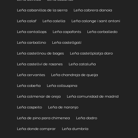
Leña cabanillas de la sierra
Leña cabrera danoia
Leña calaf
Leña calella
Leña calonge i sant antoni
Leña cantallops
Leña capafonts
Leña carballedo
Leña carballino
Leña castellgalí
Leña castellnou de bages
Leña castellplatja daro
Leña castellví de rosanes
Leña cataluña
Leña cervantes
Leña chandreja de queija
Leña cobeña
Leña collsuspina
Leña colmenar de oreja
Leña comunidad de madrid
Leña cospeito
Leña de naranjo
Leña de pino para chimenea
Leña dodro
Leña donde comprar
Leña dumbría