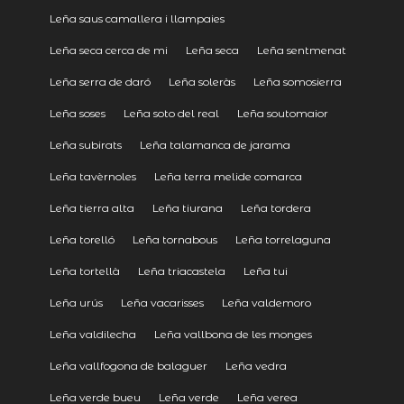
Leña saus camallera i llampaies
Leña seca cerca de mi
Leña seca
Leña sentmenat
Leña serra de daró
Leña soleràs
Leña somosierra
Leña soses
Leña soto del real
Leña soutomaior
Leña subirats
Leña talamanca de jarama
Leña tavèrnoles
Leña terra melide comarca
Leña tierra alta
Leña tiurana
Leña tordera
Leña torelló
Leña tornabous
Leña torrelaguna
Leña tortellà
Leña triacastela
Leña tui
Leña urús
Leña vacarisses
Leña valdemoro
Leña valdilecha
Leña vallbona de les monges
Leña vallfogona de balaguer
Leña vedra
Leña verde bueu
Leña verde
Leña verea