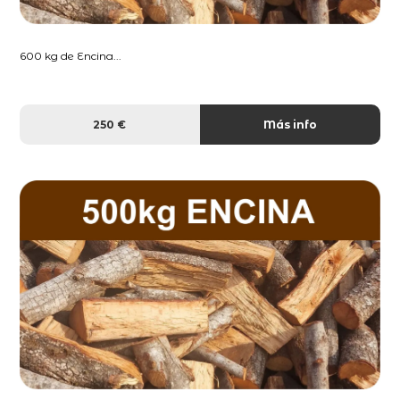
600 kg de Encina...
250 €
Más info