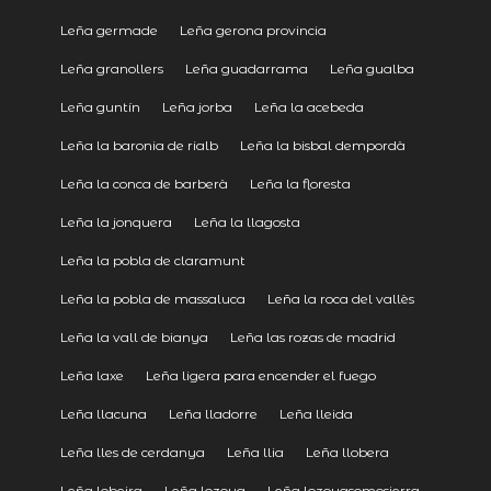
Leña germade
Leña gerona provincia
Leña granollers
Leña guadarrama
Leña gualba
Leña guntín
Leña jorba
Leña la acebeda
Leña la baronia de rialb
Leña la bisbal dempordà
Leña la conca de barberà
Leña la floresta
Leña la jonquera
Leña la llagosta
Leña la pobla de claramunt
Leña la pobla de massaluca
Leña la roca del vallès
Leña la vall de bianya
Leña las rozas de madrid
Leña laxe
Leña ligera para encender el fuego
Leña llacuna
Leña lladorre
Leña lleida
Leña lles de cerdanya
Leña llia
Leña llobera
Leña lobeira
Leña lozoya
Leña lozoyasomosierra