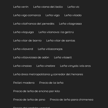
Leña verín
Leña viana del bollo
Leña vic
Leña vigo comarca
Leña vigo
Leña vilada
Leña vilafranca del penedès
Leña vilagrassa
Leña vilajuïga
Leña vilanova i la geltrú
Leña vilar de barrio
Leña vilar de santos
Leña vilaverd
Leña villaconejos
Leña villaviciosa de odón
Leña vilosell
Leña vinaixa
Leña vinebre
Leña vinyols i els arcs
Leña área metropolitana y corredor del henares
Pellet madera
Precio de la leña
Precio de leña de encina por kilo
Precio de leña de pino
Precio de leña para chimenea
Precio del carbón vegetal