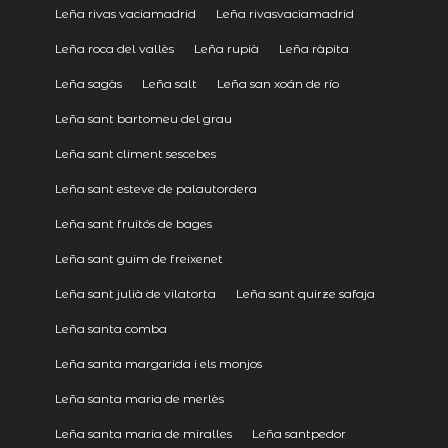
Leña rivas vaciamadrid
Leña rivasvaciamadrid
Leña roca del vallès
Leña rupià
Leña ràpita
Leña sagàs
Leña salt
Leña san xoán de río
Leña sant bartomeu del grau
Leña sant climent sescebes
Leña sant esteve de palautordera
Leña sant fruitós de bages
Leña sant guim de freixenet
Leña sant julià de vilatorta
Leña sant quirze safaja
Leña santa comba
Leña santa margarida i els monjos
Leña santa maria de merlès
Leña santa maria de miralles
Leña santpedor