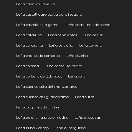
Leña cassà de la selva
Leña castell daro platja daro i sagaró
Leña castellet i la gornal
Leña castellnou de seana
Leña cataluña
Leña cenicientos
Leña cenlle
Leña cercedilla
Leña cerdaña
Leña cervera
Leña chantada comarca
Leña cistella
Leña cobeña
Leña coma i la pedra
Leña corbera de llobregat
Leña corà
Leña cuenca alta del manzanares
Leña cuenca del guadarrama
Leña curtis
Leña daganzo de arriba
Leña de encina precio madrid
Leña el atazar
Leña el baix camp
Leña el berguedà