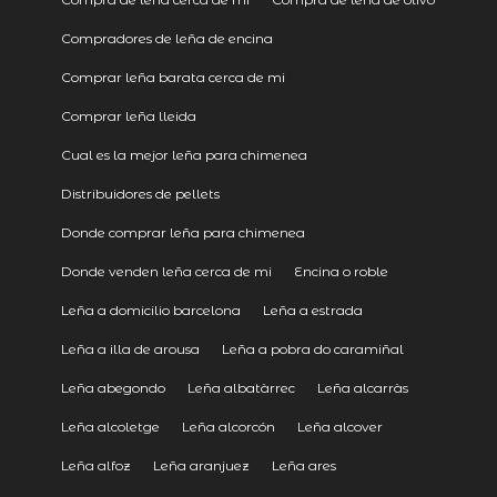
Compradores de leña de encina
Comprar leña barata cerca de mi
Comprar leña lleida
Cual es la mejor leña para chimenea
Distribuidores de pellets
Donde comprar leña para chimenea
Donde venden leña cerca de mi
Encina o roble
Leña a domicilio barcelona
Leña a estrada
Leña a illa de arousa
Leña a pobra do caramiñal
Leña abegondo
Leña albatàrrec
Leña alcarràs
Leña alcoletge
Leña alcorcón
Leña alcover
Leña alfoz
Leña aranjuez
Leña ares