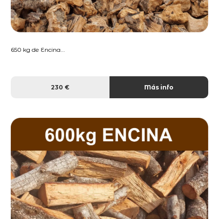
650 kg de Encina...
230 €
Más info