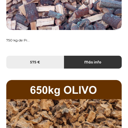
750 kg de Pi...
575 €
Más info