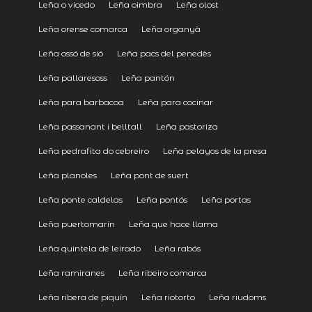
Leña o vicedo
Leña oimbra
Leña olost
Leña orense comarca
Leña organyà
Leña ossó de sió
Leña pacs del penedès
Leña pallaresoss
Leña pantón
Leña para barbacoa
Leña para cocinar
Leña passanant i belltall
Leña pastoriza
Leña pedrafita do cebreiro
Leña pelayos de la presa
Leña planoles
Leña pont de suert
Leña ponte caldelas
Leña pontós
Leña portas
Leña puertomarín
Leña que hace llama
Leña quintela de leirado
Leña rabós
Leña ramiranes
Leña ribeiro comarca
Leña ribera de piquín
Leña riotorto
Leña riudoms