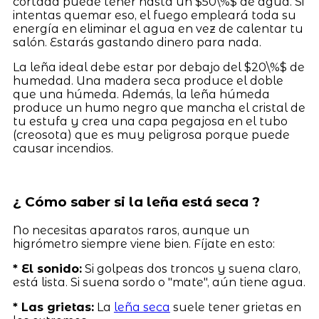
cortada puede tener hasta un $50\%$ de agua. Si
intentas quemar eso, el fuego empleará toda su
energía en eliminar el agua en vez de calentar tu
salón. Estarás gastando dinero para nada.
La leña ideal debe estar por debajo del $20\%$ de
humedad. Una madera seca produce el doble
que una húmeda. Además, la leña húmeda
produce un humo negro que mancha el cristal de
tu estufa y crea una capa pegajosa en el tubo
(creosota) que es muy peligrosa porque puede
causar incendios.
¿ Cómo saber si la leña está seca ?
No necesitas aparatos raros, aunque un
higrómetro siempre viene bien. Fíjate en esto:
* El sonido:
Si golpeas dos troncos y suena claro,
está lista. Si suena sordo o "mate", aún tiene agua.
* Las grietas:
La
leña seca
suele tener grietas en