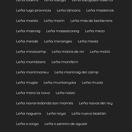
Leña lugo provincia
Leña láncara
Leña madarcos
Leña maials
Leña marín
Leña mas de barberans
Leña masroig
Leña massalcoreig
Leña meco
Leña melide
Leña meranges
Leña mesía
Leña miralcamp
Leña molins de rei
Leña molló
Leña montblanc
Leña montferri
Leña montmaneu
Leña montroig del camp
Leña mugía
Leña muntanyola
Leña muxía
Leña móra la nova
Leña nalec
Leña navarredonda san mamés
Leña navas del rey
Leña noguera
Leña noya
Leña nuevo baztán
Leña o corgo
Leña o pereiro de aguiar