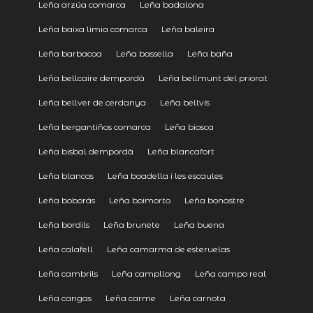
Leña arzúa comarca
Leña badalona
Leña baixa limia comarca
Leña baleira
Leña barbacoa
Leña bassella
Leña baña
Leña bellcaire dempordà
Leña bellmunt del priorat
Leña bellver de cerdanya
Leña bellvís
Leña bergantiños comarca
Leña biosca
Leña bisbal dempordà
Leña blancafort
Leña blancos
Leña boadella i les escaules
Leña boborás
Leña boimorto
Leña bonastre
Leña bordils
Leña brunete
Leña buena
Leña calafell
Leña camarma de esteruelas
Leña cambrils
Leña campllong
Leña campo real
Leña cangas
Leña carme
Leña carnota