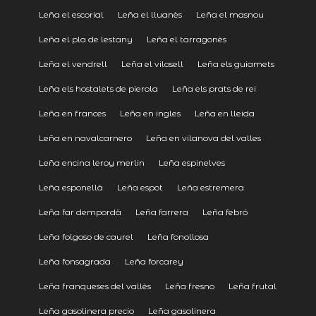
Leña el escorial
Leña el lluanès
Leña el masnou
Leña el pla de lestany
Leña el tarragonès
Leña el vendrell
Leña el vilosell
Leña els guiamets
Leña els hostalets de pierola
Leña els prats de rei
Leña en frances
Leña en ingles
Leña en lleida
Leña en navalcarnero
Leña en vilanova del valles
Leña encina leroy merlin
Leña espinelves
Leña esponellà
Leña espot
Leña estremera
Leña far dempordà
Leña farrera
Leña febró
Leña folgoso de caurel
Leña fonollosa
Leña fonsagrada
Leña forcarey
Leña franqueses del vallès
Leña fresno
Leña frutal
Leña gasolinera precio
Leña gasolinera