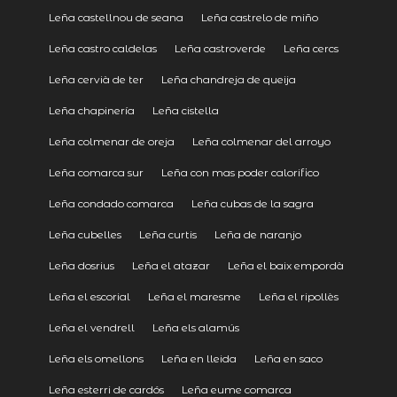
Leña castellnou de seana
Leña castrelo de miño
Leña castro caldelas
Leña castroverde
Leña cercs
Leña cervià de ter
Leña chandreja de queija
Leña chapinería
Leña cistella
Leña colmenar de oreja
Leña colmenar del arroyo
Leña comarca sur
Leña con mas poder calorifico
Leña condado comarca
Leña cubas de la sagra
Leña cubelles
Leña curtis
Leña de naranjo
Leña dosrius
Leña el atazar
Leña el baix empordà
Leña el escorial
Leña el maresme
Leña el ripollès
Leña el vendrell
Leña els alamús
Leña els omellons
Leña en lleida
Leña en saco
Leña esterri de cardós
Leña eume comarca