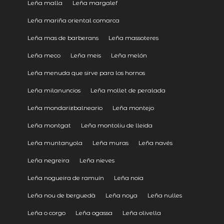
Leña malla
Leña margalef
Leña mariña oriental comarca
Leña mas de barberans
Leña massoteres
Leña meco
Leña meis
Leña melón
Leña menuda que sirve para los hornos
Leña milanuncios
Leña mollet de peralada
Leña mondarizbalneario
Leña montejo
Leña montgat
Leña montoliu de lleida
Leña muntanyola
Leña muras
Leña navés
Leña negreira
Leña nieves
Leña nogueira de ramuín
Leña noia
Leña nou de berguedà
Leña noya
Leña nulles
Leña o corgo
Leña ogassa
Leña olivella