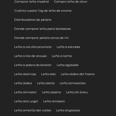
Comprar leña madrid
Compro leña de olivo
Cuánto cuesta 1 kg de leña de encina
Distribuidores de pellets
Donde comprar leña para barbacoa
Donde comprar pellets cerca de mi
Leña a coruña provincia
Leña a estrada
Leña a illa de arousa
Leña a lama
Leña a pobra do brollón
Leña agolada
Leña alamúss
Leña albi
Leña aldea del fresno
Leña aldea
Leña alella
Leña almacelles
Leña almoster
Leña alpens
Leña alt àneu
Leña alto urgel
Leña amazon
Leña ametlla del valles
Leña anglesola