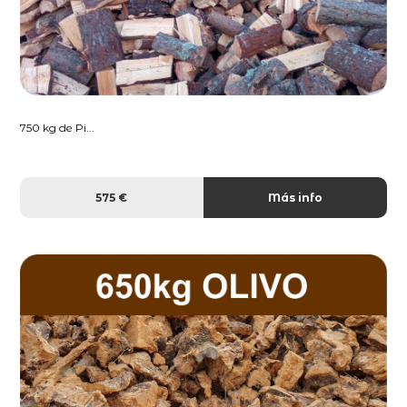
750 kg de Pi...
575 €
Más info