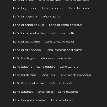
Leña la granada
Leña la llacuna
Leña la masó
Leña la noguera
Leña la pera
Leña la pobla de lillet
Leña la pobla de segur
Leña la roca del valles
Leña la terra alta
Leña la vilella alta
Leña la vilella baixa
Leña lalta ribagora
Leña les borges del camp
Leña les oluges
Leña les valls de valira
Leña lladorre
Leña lladurs
Leña llanars
Leña llardecans
Leña llers
Leña lles de cerdanya
Leña llinars del vallès
Leña llià de vall
Leña llusanés
Leña lobios
Leña lousame
Leña lozoyasomosierra
Leña madarcos