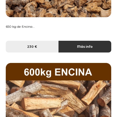
650 kg de Encina...
230 €
Más info