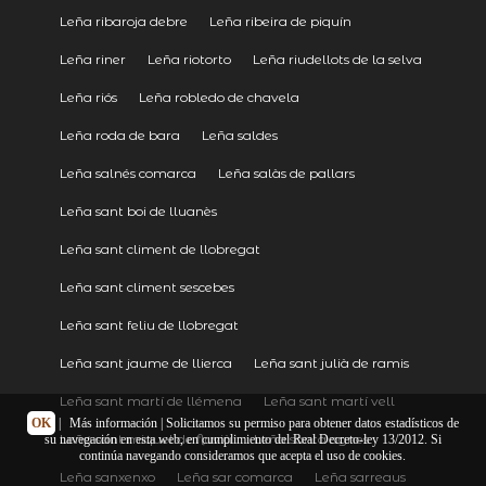
Leña ribaroja debre
Leña ribeira de piquín
Leña riner
Leña riotorto
Leña riudellots de la selva
Leña riós
Leña robledo de chavela
Leña roda de bara
Leña saldes
Leña salnés comarca
Leña salàs de pallars
Leña sant boi de lluanès
Leña sant climent de llobregat
Leña sant climent sescebes
Leña sant feliu de llobregat
Leña sant jaume de llierca
Leña sant julià de ramis
Leña sant martí de llémena
Leña sant martí vell
OK
|
Más información
| Solicitamos su permiso para obtener datos estadísticos de
Leña sant miquel de fluvià
Leña santa agnes
su navegación en esta web, en cumplimiento del Real Decreto-ley 13/2012. Si
continúa navegando consideramos que acepta el uso de cookies.
Leña sanxenxo
Leña sar comarca
Leña sarreaus