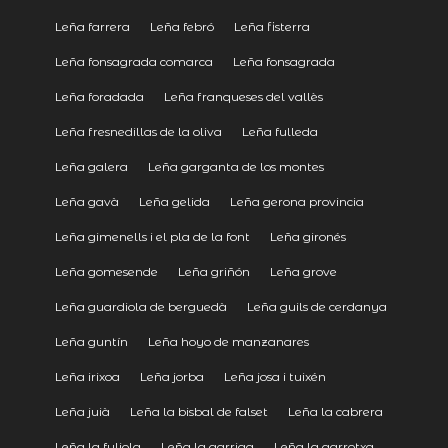
Leña farrera
Leña febró
Leña fisterra
Leña fonsagrada comarca
Leña fonsagrada
Leña foradada
Leña franqueses del vallès
Leña fresnedillas de la oliva
Leña fulleda
Leña galera
Leña garganta de los montes
Leña gavà
Leña gelida
Leña gerona provincia
Leña gimenells i el pla de la font
Leña gironés
Leña gomesende
Leña griñón
Leña grove
Leña guardiola de berguedà
Leña guils de cerdanya
Leña guntín
Leña hoyo de manzanares
Leña irixoa
Leña jorba
Leña josa i tuixén
Leña juià
Leña la bisbal de falset
Leña la cabrera
Leña la fuliola
Leña la garriga
Leña la garrotxa