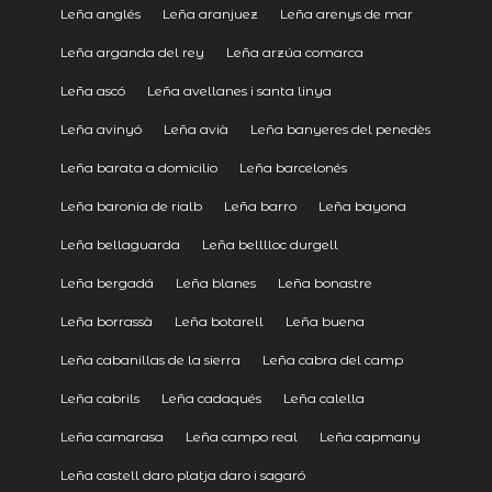
Leña anglés
Leña aranjuez
Leña arenys de mar
Leña arganda del rey
Leña arzúa comarca
Leña ascó
Leña avellanes i santa linya
Leña avinyó
Leña avià
Leña banyeres del penedès
Leña barata a domicilio
Leña barcelonés
Leña baronia de rialb
Leña barro
Leña bayona
Leña bellaguarda
Leña belllloc durgell
Leña bergadá
Leña blanes
Leña bonastre
Leña borrassà
Leña botarell
Leña buena
Leña cabanillas de la sierra
Leña cabra del camp
Leña cabrils
Leña cadaqués
Leña calella
Leña camarasa
Leña campo real
Leña capmany
Leña castell daro platja daro i sagaró