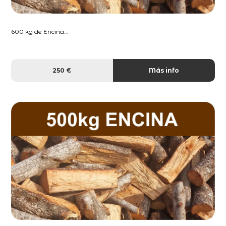
600 kg de Encina...
250 €
Más info