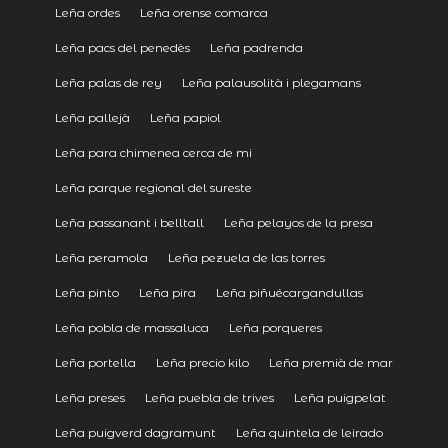
Leña ordes
Leña orense comarca
Leña pacs del penedès
Leña padrenda
Leña palas de rey
Leña palausolità i plegamans
Leña pallejà
Leña papiol
Leña para chimenea cerca de mi
Leña parque regional del sureste
Leña passanant i belltall
Leña pelayos de la presa
Leña peramola
Leña pezuela de las torres
Leña pinto
Leña pira
Leña piñuécargandullas
Leña pobla de massaluca
Leña porqueres
Leña portella
Leña precio kilo
Leña premià de mar
Leña preses
Leña puebla de trives
Leña puigpelat
Leña puigverd dagramunt
Leña quintela de leirado