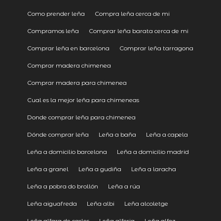
Como prender leña
Compra leña cerca de mi
Compramos leña
Comprar leña barata cerca de mi
Comprar leña en barcelona
Comprar leña tarragona
Comprar madera chimenea
Comprar madera para chimenea
Cual es la mejor leña para chimeneas
Donde comprar leña para chimenea
Dónde comprar leña
Leña a baña
Leña a capela
Leña a domicilio barcelona
Leña a domicilio madrid
Leña a granel
Leña a gudiña
Leña a laracha
Leña a pobra do brollón
Leña a rúa
Leña aiguafreda
Leña albi
Leña alcoletge
Leña alfara de carles
Leña alforja
Leña alfoz