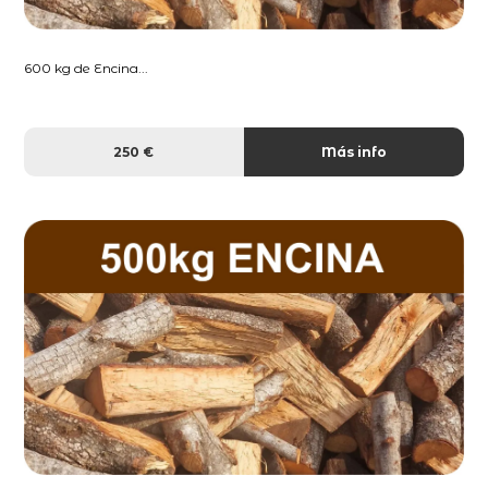
600 kg de Encina...
250 €
Más info