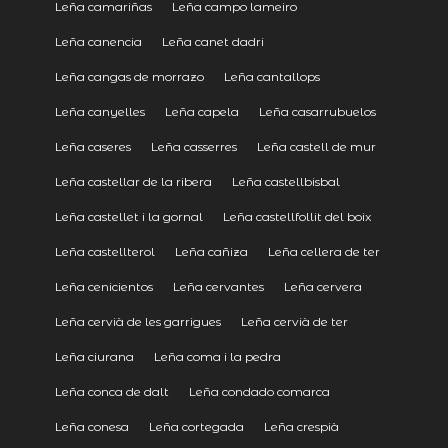
Leña camariñas
Leña campo lameiro
Leña canencia
Leña canet dadri
Leña cangas de morrazo
Leña cantallops
Leña canyelles
Leña capela
Leña casarrubuelos
Leña caseres
Leña casserres
Leña castell de mur
Leña castellar de la ribera
Leña castellbisbal
Leña castellet i la gornal
Leña castellfollit del boix
Leña castellterol
Leña cañiza
Leña cellera de ter
Leña cenicientos
Leña cervantes
Leña cervera
Leña cervià de les garrigues
Leña cervià de ter
Leña ciurana
Leña coma i la pedra
Leña conca de dalt
Leña condado comarca
Leña conesa
Leña cortegada
Leña crespià