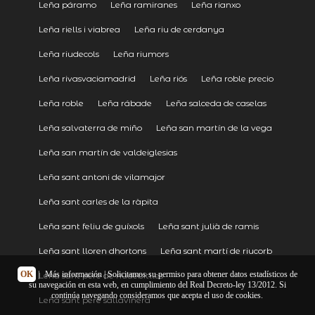
Leña páramo
Leña ramiranes
Leña rianxo
Leña riells i viabrea
Leña riu de cerdanya
Leña riudecols
Leña riumors
Leña rivasvaciamadrid
Leña riós
Leña roble precio
Leña roble
Leña rábade
Leña salceda de caselas
Leña salvaterra de miño
Leña san martín de la vega
Leña san martín de valdeiglesias
Leña sant antoni de vilamajor
Leña sant carles de la ràpita
Leña sant feliu de guíxols
Leña sant julià de ramis
Leña sant lloren dhortons
Leña sant martí de riucorb
OK
|
Más información
| Solicitamos su permiso para obtener datos estadísticos de
Leña sant pere de riudebitlles
su navegación en esta web, en cumplimiento del Real Decreto-ley 13/2012. Si
continúa navegando consideramos que acepta el uso de cookies.
Leña sant pere sallavinera