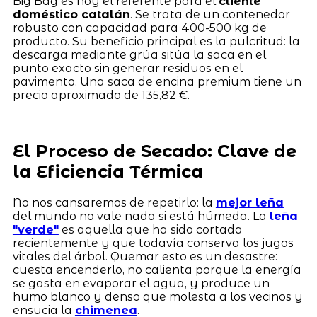
Big Bag es hoy el referente para el
cliente
doméstico catalán
. Se trata de un contenedor
robusto con capacidad para 400-500 kg de
producto. Su beneficio principal es la pulcritud: la
descarga mediante grúa sitúa la saca en el
punto exacto sin generar residuos en el
pavimento. Una saca de encina premium tiene un
precio aproximado de 135,82 €.
El Proceso de Secado: Clave de
la Eficiencia Térmica
No nos cansaremos de repetirlo: la
mejor leña
del mundo no vale nada si está húmeda. La
leña
"verde"
es aquella que ha sido cortada
recientemente y que todavía conserva los jugos
vitales del árbol. Quemar esto es un desastre:
cuesta encenderlo, no calienta porque la energía
se gasta en evaporar el agua, y produce un
humo blanco y denso que molesta a los vecinos y
ensucia la
chimenea
.