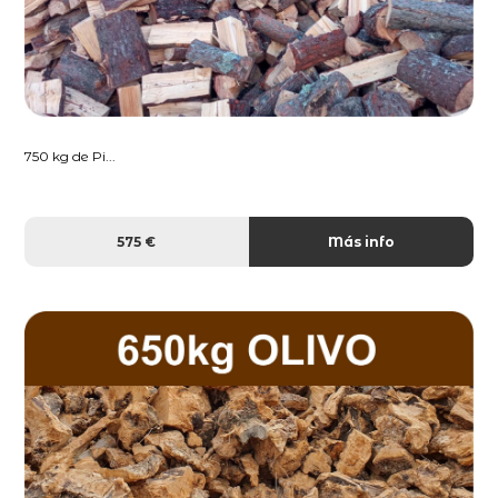
750 kg de Pi...
575 €
Más info