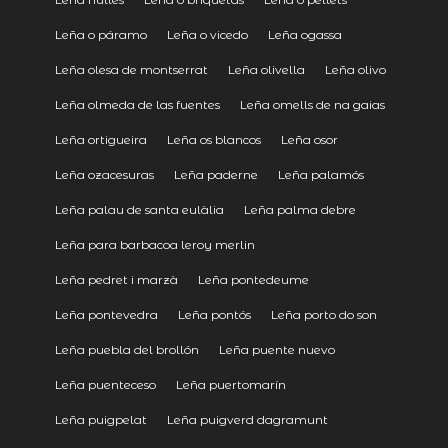
Leña o páramo
Leña o vicedo
Leña ogassa
Leña olesa de montserrat
Leña olivella
Leña olivo
Leña olmeda de las fuentes
Leña omells de na gaias
Leña ortigueira
Leña os blancos
Leña osor
Leña ozacesuras
Leña paderne
Leña palamós
Leña palau de santa eulàlia
Leña palma debre
Leña para barbacoa leroy merlin
Leña pedret i marzà
Leña pontedeume
Leña pontevedra
Leña pontós
Leña porto do son
Leña puebla del brollón
Leña puente nuevo
Leña puenteceso
Leña puertomarín
Leña puigpelat
Leña puigverd dagramunt