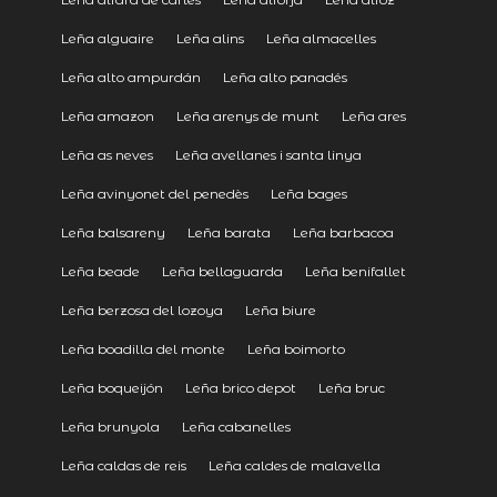
Leña alguaire
Leña alins
Leña almacelles
Leña alto ampurdán
Leña alto panadés
Leña amazon
Leña arenys de munt
Leña ares
Leña as neves
Leña avellanes i santa linya
Leña avinyonet del penedès
Leña bages
Leña balsareny
Leña barata
Leña barbacoa
Leña beade
Leña bellaguarda
Leña benifallet
Leña berzosa del lozoya
Leña biure
Leña boadilla del monte
Leña boimorto
Leña boqueijón
Leña brico depot
Leña bruc
Leña brunyola
Leña cabanelles
Leña caldas de reis
Leña caldes de malavella