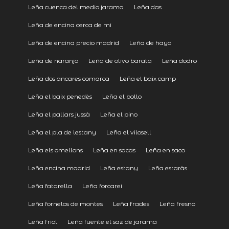
Leña cuenca del medio jarama
Leña das
Leña de encina cerca de mi
Leña de encina precio madrid
Leña de haya
Leña de naranjo
Leña de olivo barata
Leña dodro
Leña dos ancares comarca
Leña el baix camp
Leña el baix penedès
Leña el bollo
Leña el pallars jussà
Leña el pino
Leña el pla de lestany
Leña el vilosell
Leña els omellons
Leña en sacas
Leña en saco
Leña encina madrid
Leña estany
Leña estaràs
Leña fatarella
Leña forcarei
Leña fornelos de montes
Leña frades
Leña fresno
Leña friol
Leña fuente el saz de jarama