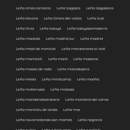
Leña limia comarca
Leña llagosta
Leña llagostera
Leña llavorsí
Leña llinars del valles
Leña lluà
Leña llívia
Leña lozoya
Leña lozoyasomosierra
Leña maceda
Leña madrid sur
Leña madrid
Leña maià de montcal
Leña manzanares el real
Leña martorell
Leña marà
Leña masarac
Leña masies de roda
Leña matadepera
Leña mesía
Leña miralcamp
Leña moaña
Leña mollerussa
Leña molsosa
Leña mondarizbalneario
Leña montbrió del camp
Leña montoliu de lleida
Leña mos
Leña navarredonda san mamés
Leña negreira
Leña nulles
Leña o briquetas
Leña o pellets