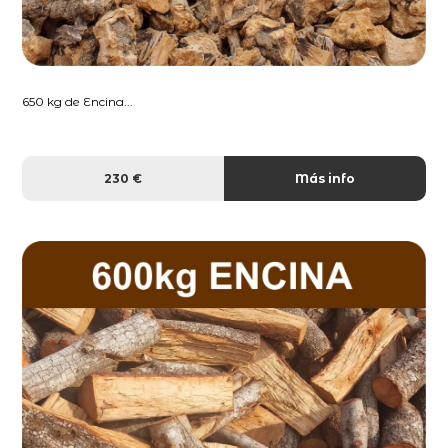
650 kg de Encina...
230 €
Más info