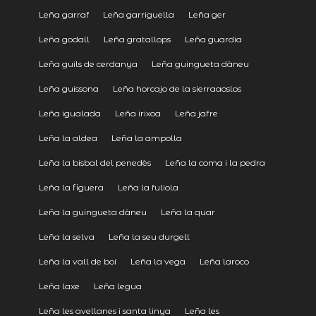
Leña garraf
Leña garriguella
Leña ger
Leña godall
Leña gratallops
Leña guardia
Leña guils de cerdanya
Leña guingueta dàneu
Leña guissona
Leña horcajo de la sierraaoslos
Leña igualada
Leña irixoa
Leña jafre
Leña la aldea
Leña la ampolla
Leña la bisbal del penedès
Leña la coma i la pedra
Leña la figuera
Leña la fuliola
Leña la guingueta dàneu
Leña la quar
Leña la selva
Leña la seu durgell
Leña la vall de boí
Leña la vega
Leña laroco
Leña laxe
Leña legua
Leña les avellanes i santa linya
Leña les