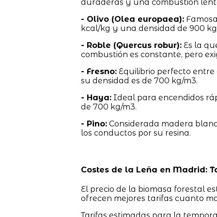
duraderas y una combustión lent
- Olivo (Olea europaea):
Famosa 
kcal/kg y una densidad de 900 kg
- Roble (Quercus robur):
Es la qu
combustión es constante, pero ex
- Fresno:
Equilibrio perfecto entre
su densidad es de 700 kg/m3.
- Haya:
Ideal para encendidos ráp
de 700 kg/m3.
- Pino:
Considerada madera blanda
los conductos por su resina.
Costes de la Leña en Madrid: T
El precio de la biomasa forestal e
ofrecen mejores tarifas cuanto ma
Tarifas estimadas para la tempor