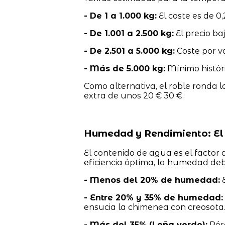
- De 1 a 1.000 kg:
El coste es de 0,
- De 1.001 a 2.500 kg:
El precio baj
- De 2.501 a 5.000 kg:
Coste por v
- Más de 5.000 kg:
Mínimo históri
Como alternativa, el roble ronda l
extra de unos 20 € 30 €.
Humedad y Rendimiento: El
El contenido de agua es el factor
eficiencia óptima, la humedad deb
- Menos del 20% de humedad:
E
- Entre 20% y 35% de humedad:
ensucia la chimenea con creosota
- Más del 35% (Leña verde):
Pérd