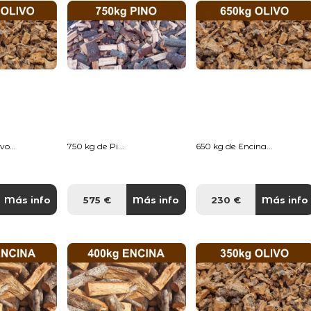
o...
750 kg de Pi...
650 kg de Encina...
Más info
575 €
Más info
230 €
Más info