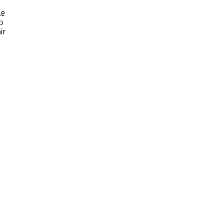
le
o
ir