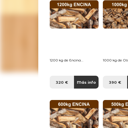
1200 kg de Encina...
1000 kg de Oliv
320 €
Más info
390 €