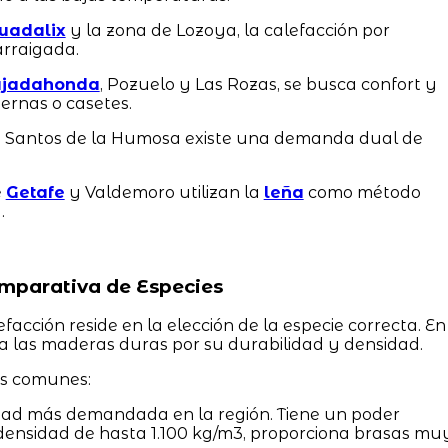
uadalix
y la zona de Lozoya, la calefacción por
rraigada.
jadahonda
, Pozuelo y Las Rozas, se busca confort y
rnas o casetes.
 Santos de la Humosa existe una demanda dual de
e
Getafe
y Valdemoro utilizan la
leña
como método
.
mparativa de Especies
lefacción reside en la elección de la especie correcta. En
ia las maderas duras por su durabilidad y densidad.
ás comunes:
dad más demandada en la región. Tiene un poder
 densidad de hasta 1.100 kg/m3, proporciona brasas mu