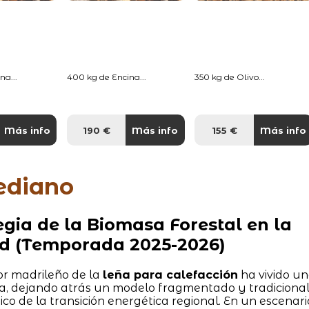
na...
400 kg de Encina...
350 kg de Olivo...
Más info
190 €
Más info
155 €
Más info
ediano
egia de la Biomasa Forestal en la
d (Temporada 2025-2026)
or madrileño de la
leña para calefacción
ha vivido u
a, dejando atrás un modelo fragmentado y tradiciona
ico de la transición energética regional. En un escenari