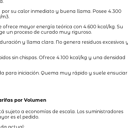
a.
por su calor inmediato y buena llama. Posee 4.300
/m3.
e ofrece mayor energía teórica con 4.600 kcal/kg. Su
ige un proceso de curado muy riguroso.
 duración y llama clara. No genera residuos excesivos 
idos sin chispas. Ofrece 4.100 kcal/kg y una densidad
 para iniciación. Quema muy rápido y suele ensuciar
arifas por Volumen
stá sujeto a economías de escala. Los suministradores
yor es el pedido.
ada actual: