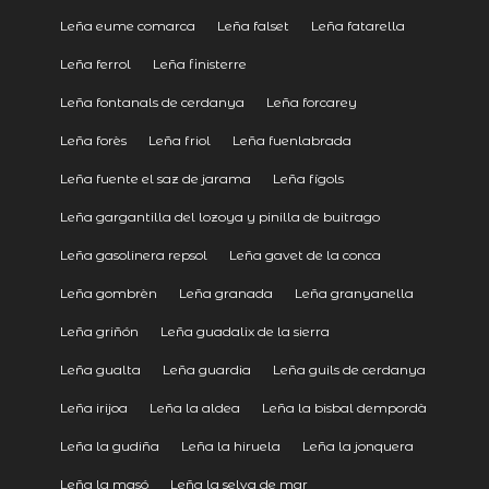
Leña eume comarca
Leña falset
Leña fatarella
Leña ferrol
Leña finisterre
Leña fontanals de cerdanya
Leña forcarey
Leña forès
Leña friol
Leña fuenlabrada
Leña fuente el saz de jarama
Leña fígols
Leña gargantilla del lozoya y pinilla de buitrago
Leña gasolinera repsol
Leña gavet de la conca
Leña gombrèn
Leña granada
Leña granyanella
Leña griñón
Leña guadalix de la sierra
Leña gualta
Leña guardia
Leña guils de cerdanya
Leña irijoa
Leña la aldea
Leña la bisbal dempordà
Leña la gudiña
Leña la hiruela
Leña la jonquera
Leña la masó
Leña la selva de mar