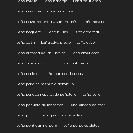
Leña muxía
Leña naranjo
Leña naut aran
Leña navarredonda san mamés
Leña navarredonda y san mamés
Leña navata
Leña noguera
Leña nulles
Leña obramat
Leña odèn
Leña olivo precio
Leña olivo
Leña olmeda de las fuentes
Leña omellonss
Leña orusco de tajuña
Leña palausator
Leña pallejà
Leña para barbacoas
Leña para chimenea a domicilio
Leña parque natural de peñalara
Leña pera
Leña pezuela de las torres
Leña pineda de mar
Leña piñor
Leña pobla de cérvoles
Leña pont darmentera
Leña ponte caldelas