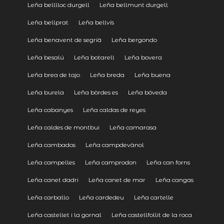
Leña belllloc durgell
Leña bellmunt durgell
Leña bellprat
Leña bellvís
Leña benavent de segrià
Leña bergondo
Leña besalú
Leña botarell
Leña bovera
Leña brea de tajo
Leña breda
Leña buena
Leña burela
Leña bòrdes es
Leña bóveda
Leña cabanyes
Leña caldas de reyes
Leña caldes de montbui
Leña camarasa
Leña cambados
Leña campdevànol
Leña campelles
Leña camprodon
Leña can forns
Leña canet dadri
Leña canet de mar
Leña cangas
Leña carballo
Leña cardedeu
Leña cartelle
Leña castellet i la gornal
Leña castellfollit de la roca