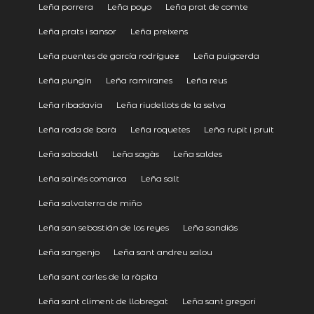
Leña porrera
Leña poyo
Leña prat de comte
Leña prats i sansor
Leña preixens
Leña puentes de garcía rodríguez
Leña puigcerda
Leña pungín
Leña ramiranes
Leña reus
Leña ribadavia
Leña riudellots de la selva
Leña roda de barà
Leña roquetes
Leña rupit i pruit
Leña sabadell
Leña sagàs
Leña saldes
Leña salnés comarca
Leña salt
Leña salvaterra de miño
Leña san sebastián de los reyes
Leña sandiás
Leña sangenjo
Leña sant andreu salou
Leña sant carles de la ràpita
Leña sant climent de llobregat
Leña sant gregori