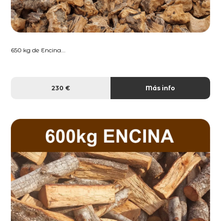
650 kg de Encina...
230 €
Más info