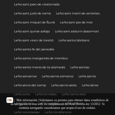
Leña sant joan de vilatorrada
Leña sant julià de ramis
Leña sant martí de centelles
Leña sant miquel de fluvià
Leña sant pol de mar
Leña sant quirze safaja
Leña sant sadurní dosormort
Leña sant vicen de torelló
Leña santa bàrbara
Leña santa fe del penedès
Leña santa margarida de montbui
Leña santa maría de la alameda
Leña santiso
Leña sanxenxo
Leña sarria comarca
Leña sarria
Leña selva del camp
Leña sierra oeste
Leña sénia
Leña súria
Leña terrades
Leña tierra alta
OK
|
Más información
| Solicitamos su permiso para obtener datos estadísticos de
Leña titulcia
Leña tivenys
Leña tordoia
su navegación en esta web, en cumplimiento del Real Decreto-ley 13/2012. Si
continúa navegando consideramos que acepta el uso de cookies.
Leña torrebesses
Leña torrefarrera