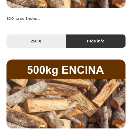
600 kg de Encina...
250 €
Más info