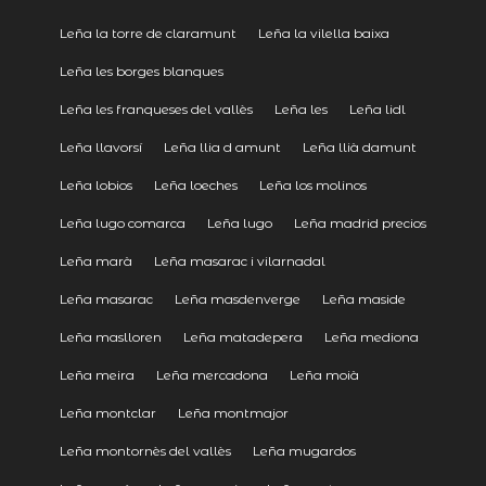
Leña la torre de claramunt
Leña la vilella baixa
Leña les borges blanques
Leña les franqueses del vallès
Leña les
Leña lidl
Leña llavorsí
Leña llia d amunt
Leña llià damunt
Leña lobios
Leña loeches
Leña los molinos
Leña lugo comarca
Leña lugo
Leña madrid precios
Leña marà
Leña masarac i vilarnadal
Leña masarac
Leña masdenverge
Leña maside
Leña maslloren
Leña matadepera
Leña mediona
Leña meira
Leña mercadona
Leña moià
Leña montclar
Leña montmajor
Leña montornès del vallès
Leña mugardos