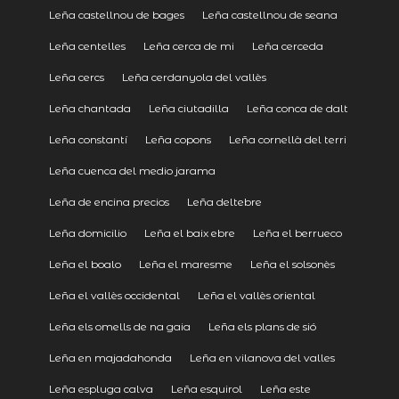
Leña castellnou de bages
Leña castellnou de seana
Leña centelles
Leña cerca de mi
Leña cerceda
Leña cercs
Leña cerdanyola del vallès
Leña chantada
Leña ciutadilla
Leña conca de dalt
Leña constantí
Leña copons
Leña cornellà del terri
Leña cuenca del medio jarama
Leña de encina precios
Leña deltebre
Leña domicilio
Leña el baix ebre
Leña el berrueco
Leña el boalo
Leña el maresme
Leña el solsonès
Leña el vallès occidental
Leña el vallès oriental
Leña els omells de na gaia
Leña els plans de sió
Leña en majadahonda
Leña en vilanova del valles
Leña espluga calva
Leña esquirol
Leña este