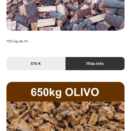
750 kg de Pi...
575 €
Más info