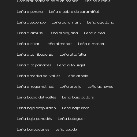
Comprar madera para chimenea
Encina o roble
Leña a peroxa
Leña a pobra do caramiñal
Leña abegondo
Leña agramunt
Leña agullana
Leña alamúss
Leña albinyana
Leña aldea
Leña aleixar
Leña almenar
Leña almoster
Leña alta ribagorza
Leña altafulla
Leña alto panadés
Leña alto urgel
Leña ametlla del vallès
Leña arnoia
Leña arroyomolinos
Leña arteijo
Leña as neves
Leña badia del vallès
Leña baix pallars
Leña bajo ampurdán
Leña bajo ebro
Leña bajo panadés
Leña balaguer
Leña barbadanes
Leña beade