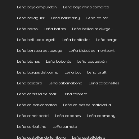
Leña bajo ampurdán
Leña bajo miño comarca
Leña balaguer
Leña balsareny
Leña baltar
Leña barro
Leña batres
Leña bellcaire durgell
Leña belllloc durgell
Leña benifallet
Leña berga
Leña berzosa del lozoya
Leña bisbal de montsant
Leña blanes
Leña boborás
Leña boqueixón
Leña borges del camp
Leña bot
Leña brull
Leña bàscara
Leña cabanabona
Leña cabanelles
Leña cabrera de mar
Leña cabrera
Leña caldas comarca
Leña caldes de malavella
Leña canet dadri
Leña capanes
Leña capmany
Leña carballino
Leña carnota
Leña castellar de la ribera
Leña castelldefels