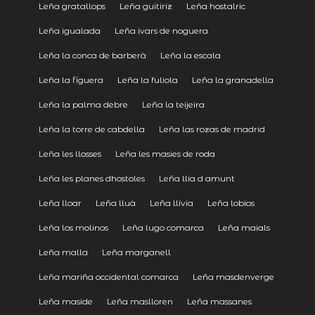
Leña gratallops
Leña guitiriz
Leña hostalric
Leña igualada
Leña ivars de noguera
Leña la conca de barberà
Leña la escala
Leña la figuera
Leña la fuliola
Leña la granadella
Leña la palma debre
Leña la teijeira
Leña la torre de cabdella
Leña las rozas de madrid
Leña les llosses
Leña les masies de roda
Leña les planes dhostoles
Leña llia d amunt
Leña lloar
Leña lluà
Leña llívia
Leña lobios
Leña los molinos
Leña lugo comarca
Leña maials
Leña malla
Leña marganell
Leña mariña occidental comarca
Leña masdenverge
Leña maside
Leña maslloren
Leña massanes