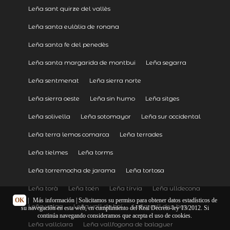
Leña sant quirze del vallès
Leña santa eulàlia de ronana
Leña santa fe del penedès
Leña santa margarida de montbui
Leña segarra
Leña sentmenat
Leña sierra norte
Leña sierra oeste
Leña sin humo
Leña sitges
Leña solivella
Leña sotomayor
Leña sur occidental
Leña terra lemos comarca
Leña terrades
Leña tielmes
Leña torms
Leña torremocha de jarama
Leña tortosa
Leña torà
Leña toén
Leña tírvia
Leña ulldecona
OK
|
Más información
| Solicitamos su permiso para obtener datos estadísticos de
Leña valga
Leña vall de boí
Leña vall den bas
su navegación en esta web, en cumplimiento del Real Decreto-ley 13/2012. Si
continúa navegando consideramos que acepta el uso de cookies.
Leña vallclara
Leña vallfogona de balaguer