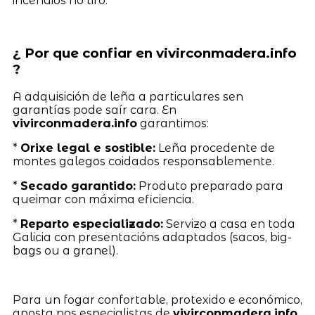
incendios no tiro.
¿ Por que confiar en vivirconmadera.info
?
A adquisición de leña a particulares sen
garantías pode saír cara. En
vivirconmadera.info
garantimos:
*
Orixe legal e sostible:
Leña procedente de
montes galegos coidados responsablemente.
*
Secado garantido:
Produto preparado para
queimar con máxima eficiencia.
*
Reparto especializado:
Servizo a casa en toda
Galicia con presentacións adaptados (sacos, big-
bags ou a granel).
Para un fogar confortable, protexido e económico,
aposta nos especialistas de
vivirconmadera.info
,