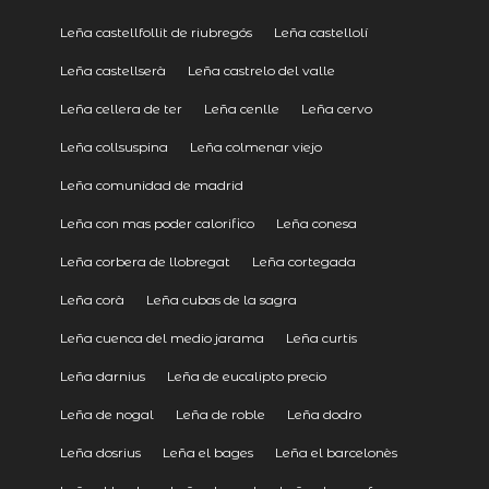
Leña castellfollit de riubregós
Leña castellolí
Leña castellserà
Leña castrelo del valle
Leña cellera de ter
Leña cenlle
Leña cervo
Leña collsuspina
Leña colmenar viejo
Leña comunidad de madrid
Leña con mas poder calorifico
Leña conesa
Leña corbera de llobregat
Leña cortegada
Leña corà
Leña cubas de la sagra
Leña cuenca del medio jarama
Leña curtis
Leña darnius
Leña de eucalipto precio
Leña de nogal
Leña de roble
Leña dodro
Leña dosrius
Leña el bages
Leña el barcelonès