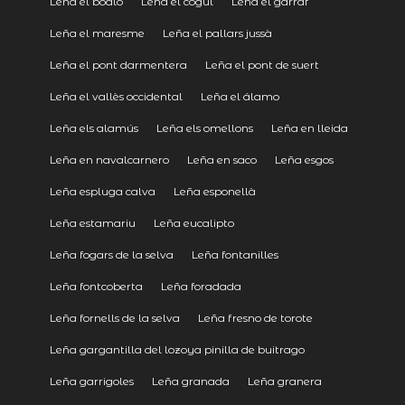
Leña el boalo
Leña el cogul
Leña el garraf
Leña el maresme
Leña el pallars jussà
Leña el pont darmentera
Leña el pont de suert
Leña el vallès occidental
Leña el álamo
Leña els alamús
Leña els omellons
Leña en lleida
Leña en navalcarnero
Leña en saco
Leña esgos
Leña espluga calva
Leña esponellà
Leña estamariu
Leña eucalipto
Leña fogars de la selva
Leña fontanilles
Leña fontcoberta
Leña foradada
Leña fornells de la selva
Leña fresno de torote
Leña gargantilla del lozoya pinilla de buitrago
Leña garrigoles
Leña granada
Leña granera