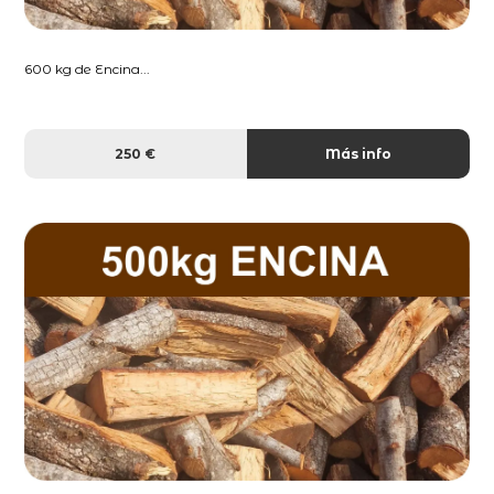
600 kg de Encina...
250 €
Más info