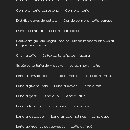
Comprar leña a domicilio
Comprar leña barbacoa
Comprar leña barcelona
Comprar leña
Distribuidores de pellets
Donde comprar leña barata
Donde comprar leña para barbacoa
Ecowarm galicia vagalume pellets de madera enplus a1
briquetas ardeben
Encina leña
Es toxica la leña de higuera
Es tóxica la leña de higuera
Leroy merlin leña
Leña a fonsagrada
Leña a merca
Leña agramunt
Leña aiguamúrcia
Leña aldover
Leña alfoz
Leña algete
Leña alió
Leña allariz
Leña altafulla
Leña ames
Leña ares
Leña argelaguer
Leña arroyomolinos
Leña aspa
Leña avinyonet del penedès
Leña avinyó