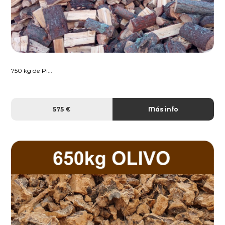
750 kg de Pi...
575 €
Más info