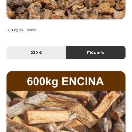
650 kg de Encina...
230 €
Más info