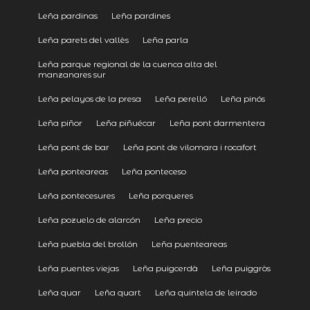
Leña pardinas
Leña pardines
Leña parets del vallès
Leña parla
Leña parque regional de la cuenca alta del
manzanares sur
Leña pelayos de la presa
Leña perelló
Leña pinós
Leña piñor
Leña piñuécar
Leña pont darmentera
Leña pont de bar
Leña pont de vilomara i rocafort
Leña ponteareas
Leña ponteceso
Leña pontecesures
Leña porqueres
Leña pozuelo de alarcón
Leña precio
Leña puebla del brollón
Leña puenteareas
Leña puentes viejas
Leña puigcerdà
Leña puiggròs
Leña quar
Leña quart
Leña quintela de leirado