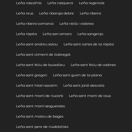
Leña rascafría
Leña rasquera
Leña regencós
Leña reus
Leña ribaroja debre
Leña ribeira
Leña ribeiro comarca
Leña riells i viabrea
Leña ràpita
Leña san amaro
Leña sangenjo
Leña sant andreu salou
Leña sant carles de la ràpita
Leña sant climent de llobregat
Leña sant feliu de buixalleu
Leña sant feliu de codines
Leña sant gregori
Leña sant guim de la plana
Leña sant hilari sacalm
Leña sant jordi desvalls
Leña sant martí de riucorb
Leña sant martí de tous
Leña sant martí sesgueioles
Leña sant mateu de bages
Leña sant pere de riudebitlles