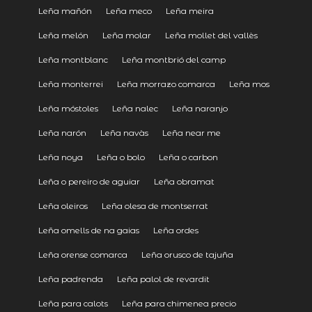
Leña mañón
Leña meco
Leña meira
Leña melón
Leña molar
Leña mollet del vallès
Leña montblanc
Leña montbrió del camp
Leña monterrei
Leña morrazo comarca
Leña mos
Leña móstoles
Leña nalec
Leña naranjo
Leña narón
Leña navàs
Leña near me
Leña noya
Leña o bolo
Leña o carbon
Leña o pereiro de aguiar
Leña obramat
Leña oleiros
Leña olesa de montserrat
Leña omells de na gaias
Leña ordes
Leña orense comarca
Leña orusco de tajuña
Leña padrenda
Leña palol de revardit
Leña para calots
Leña para chimenea precio