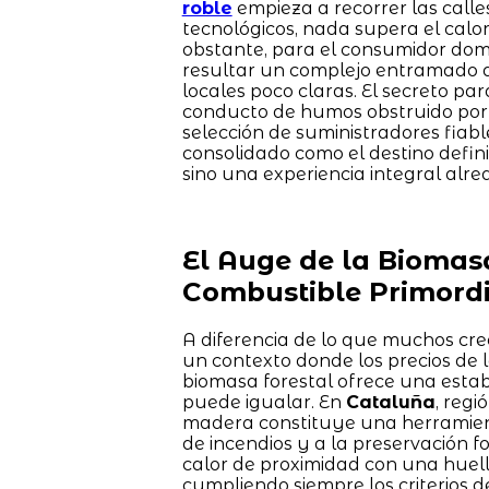
roble
empieza a recorrer las calle
tecnológicos, nada supera el cal
obstante, para el consumidor domé
resultar un complejo entramado de
locales poco claras. El secreto pa
conducto de humos obstruido por r
selección de suministradores fiabl
consolidado como el destino defin
sino una experiencia integral alr
El Auge de la Biomas
Combustible Primordi
A diferencia de lo que muchos cre
un contexto donde los precios de 
biomasa forestal ofrece una esta
puede igualar. En
Cataluña
, regi
madera constituye una herramienta
de incendios y a la preservación fo
calor de proximidad con una huella
cumpliendo siempre los criterios d