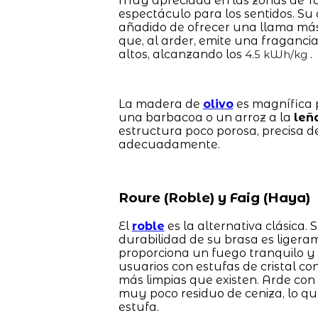
Muy apreciada en las zonas de Tar
espectáculo para los sentidos. Su 
añadido de ofrecer una llama más b
que, al arder, emite una fragancia
altos, alcanzando los
.
4.5 kWh/kg
La madera de
olivo
es magnífica p
una barbacoa o un arroz a la
leñ
estructura poco porosa, precisa de
adecuadamente.
Roure (Roble) y Faig (Haya)
El
roble
es la alternativa clásica.
durabilidad de su brasa es lige
proporciona un fuego tranquilo y c
usuarios con estufas de cristal 
más limpias que existen. Arde con
muy poco residuo de ceniza, lo qu
estufa.