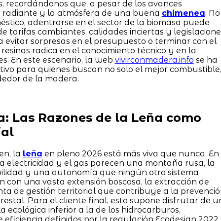
s, recordándonos que, a pesar de los avances
or radiante y la atmósfera de una buena
chimenea
. No
stico, adentrarse en el sector de la biomasa puede
 tarifas cambiantes, calidades inciertas y legislacione
ra evitar sorpresas en el presupuesto o terminar con el
esinas radica en el conocimiento técnico y en la
es. En este escenario, la web
vivirconmadera.info
se ha
itivo para quienes buscan no solo el mejor combustible
ededor de la madera.
a: Las Razones de la Leña como
al
en, la
leña
en pleno 2026 está más viva que nunca. En
la electricidad y el gas parecen una montaña rusa, la
bilidad y una autonomía que ningún otro sistema
ón con una vasta extensión boscosa, la extracción de
 de gestión territorial que contribuye a la prevenci
restal. Para el cliente final, esto supone disfrutar de u
 ecológica inferior a la de los hidrocarburos,
e eficiencia definidos por la regulación Ecodesign 2022.