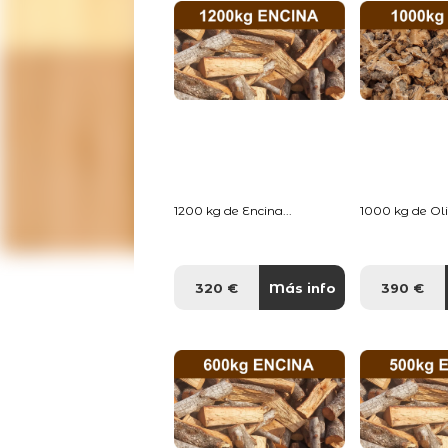
1200 kg de Encina...
1000 kg de Oliv
320 €
Más info
390 €