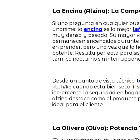
La Encina (Alzina): La Camp
Si uno pregunta en cualquier pueb
unánime: la
encina
es la mejor
le
muy densa y pesada. Su mayor vir
permanecen encendidas durante 
en prender, pero una vez que lo 
potente. Resulta perfecta para si
térmico nocturno sin interrupcione
Desde un punto de vista técnico,
l
cuando está bien seca. As
kWh/kg
incrementa la seguridad en hogare
alzina destaca como el producto 
ideal para el cliente.
La Olivera (Olivo): Potenci