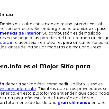
Inicio
 Debido a su alto contenido en resina, prende casi al
s no son perfectas. Sin embargo, tiene prohibido el paso
imeneas de interior
. Su combustión es demasiado
sina se pega a las paredes del tiro, creando un riesg
dera.info
aconsejan emplear el
pino
únicamente para
stillas, antes de introducir maderas de mayor dureza.
a.info es el Mejor Sitio para
ña
debería ser tan fácil como pedir un libro, y eso es
ivirconmadera.info
. Mientras que otros proveedores se
genérica, en esta plataforma entienden que cada hoga
de una pequeña estufa de fundición en el área
ren totalmente de los de una
gran chimenea
en una