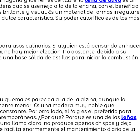
ragona y las Terres de l'Ebre, la
leña de olivo
es un
densidad se asemeja a la de la encina, con el beneficio
rillante y visual. Es un material de formas irregulare
 dulce característica. Su poder calorífico es de los más
ara usos culinarios. Si alguien está pensando en hace
a
, no hay mejor elección. No obstante, debido a su
 una base sólida de astillas para iniciar la combustión
 Su quema es parecida a la de la alzina, aunque la
ramente menor. Es una madera muy noble que
onstante. Por otro lado, el faig es el preferido para
contemporáneas. ¿Por qué? Porque es una de las
leñas
 una llama clara, no produce apenas chispas y deja
e facilita enormemente el mantenimiento diario de la