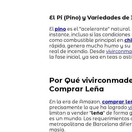
El Pi (Pino) y Variedades de 
El
pino
es el "acelerante" natural.
instante, incluso si las condicione
como combustible principal en
ch
rápida, genera mucho humo y su re
real de incendio. Desde
vivirconma
la fase inicial, ya sea en teas o a
Por Qué vivirconmader
Comprar Leña
En la era de Amazon,
comprar le
precisamente lo que ha logrado
v
limitan a vender "
leña
" de forma 
es un mundo. Los requerimientos 
metropolitana de Barcelona difie
masía.