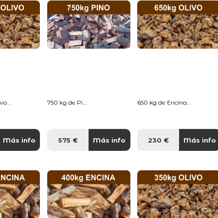
o...
750 kg de Pi...
650 kg de Encina...
Más info
575 €
Más info
230 €
Más info