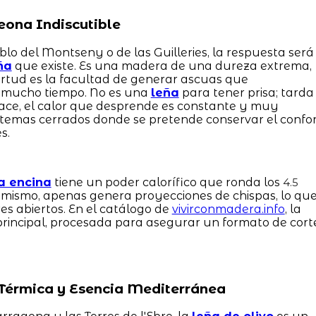
eona Indiscutible
lo del Montseny o de las Guilleries, la respuesta será
ña
que existe. Es una madera de una dureza extrema,
tud es la facultad de generar ascuas que
mucho tiempo. No es una
leña
para tener prisa; tarda
hace, el calor que desprende es constante y muy
stemas cerrados donde se pretende conservar el confo
s.
a encina
tiene un poder calorífico que ronda los
4.5
imismo, apenas genera proyecciones de chispas, lo qu
s abiertos. En el catálogo de
vivirconmadera.info
, la
principal, procesada para asegurar un formato de cort
a Térmica y Esencia Mediterránea