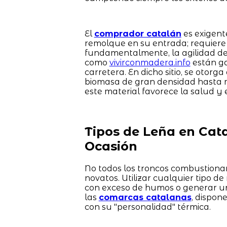
El
comprador catalán
es exigent
remolque en su entrada; requiere 
fundamentalmente, la agilidad de 
como
vivirconmadera.info
están ga
carretera. En dicho sitio, se otorg
biomasa de gran densidad hasta m
este material favorece la salud y e
Tipos de Leña en Cat
Ocasión
No todos los troncos combustionan 
novatos. Utilizar cualquier tipo d
con exceso de humos o generar un 
las
comarcas catalanas
, dispon
con su "personalidad" térmica.