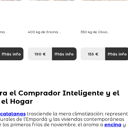
na...
400 kg de Encina...
350 kg de Olivo...
Más info
190 €
Más info
155 €
Más info
ra el Comprador Inteligente y el
 el Hogar
s catalanas
trasciende la mera climatización; represen
 rurales de l'Empordà y las viviendas contemporáneas
r los primeros fríos de noviembre, el aroma a
encina
y