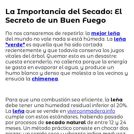
La Importancia del Secado: El
Secreto de un Buen Fuego
No nos cansaremos de repetirlo: la
mejor leña
del mundo no vale nada si está húmeda. La
leña
"verde"
es aquella que ha sido cortada
recientemente y que todavía conserva los jugos
vitales del árbol. Quemar esto es un desastre:
cuesta encenderlo, no calienta porque la energía
se gasta en evaporar el agua, y produce un
humo blanco y denso que molesta a los vecinos y
ensucia la
chimenea
.
Para que una combustión sea eficiente, la
leña
debe tener una humedad residual inferior al 20%.
La
leña
que se vende en
vivirconmadera.info
cumple con estos estándares, habiendo pasado
por procesos de
secado natural
de entre 12 y 24
meses. Un método práctico consiste en chocar dos
piezas: un sonido seco y vibrante indica madurez;