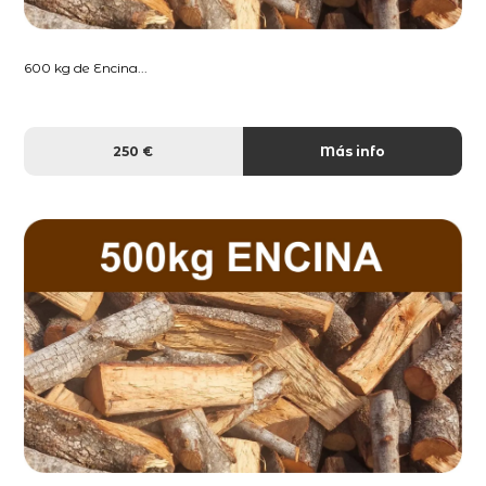
600 kg de Encina...
250 €
Más info