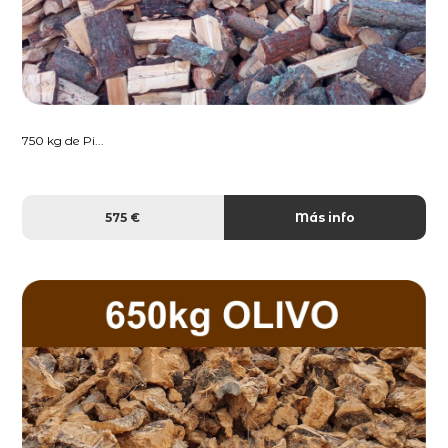
750 kg de Pi...
575 €
Más info