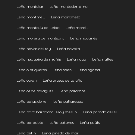
Leña montclar
Leña montederramo
Leña montmell
Leña montmeló
Leña montoliu de lleida
Leña morell
Leña morera de montsant
Leña moyanés
Leña navas del rey
Leña navata
Leña negueira de muñiz
Leña noya
Leña nulles
Leña o briquetas
Leña odèn
Leña ogassa
Leña olvan
Leña orusco de tajuña
Leña os de balaguer
Leña palamós
Leña palas de rei
Leña pallaresoss
Leña para barbacoa leroy merlin
Leña parada del sil
Leña paradela
Leña patones
Leña paüls
Leña petín
Leña pineda de mar