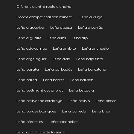
Diferencia entre roble y encina
Donde comprar carbon mineral
Leña a veiga
Leña aiguaviva
Leña albesa
Leña alcarràs
Leña alguaire
Leña alins
Leña alp
Leña alto campo
Leña ambite
Leña anchuelo
Leña argelaguer
Leña avià
Leña bajo ebro
Leña barata
Leña barbadás
Leña barcelona
Leña batea
Leña batres
Leña bausen
Leña bellmunt del priorat
Leña bellpuig
Leña bellver de cerdanya
Leña bellvís
Leña biosca
Leña borges blanques
Leña borredà
Leña brión
Leña bòrdes es
Leña cabanelles
Leña cabanillas de la sierra