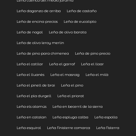
Leña cuenca del medio jarama
Leña daganzo de arriba
Leña de castaño
Leña de encina precios
Leña de eucalipto
Leña de nogal
Leña de olivo barata
Leña de olivo leroy merlin
Leña de pino para chimenea
Leña de pino precio
Leña el catllar
Leña el garraf
Leña el lloar
Leña el lluanès
Leña el masroig
Leña el milà
Leña el pinell de brai
Leña el pino
Leña el pla durgell
Leña el priorat
Leña els alamús
Leña en becerril de la sierra
Leña en catalan
Leña espluga calba
Leña espolla
Leña esquirol
Leña finisterre comarca
Leña fisterra