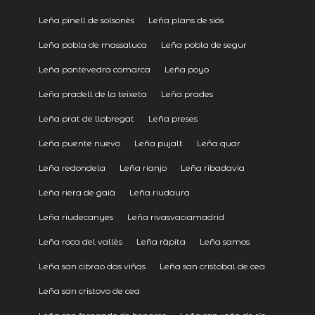
Leña pinell de solsonès
Leña plans de siós
Leña pobla de massaluca
Leña pobla de segur
Leña pontevedra comarca
Leña poyo
Leña pradell de la teixeta
Leña prades
Leña prat de llobregat
Leña preses
Leña puente nuevo
Leña pujalt
Leña quar
Leña redondela
Leña rianjo
Leña ribadavia
Leña riera de gaià
Leña riudaura
Leña riudecanyes
Leña rivasvaciamadrid
Leña roca del vallès
Leña ràpita
Leña samos
Leña san cibrao das viñas
Leña san cristobal de cea
Leña san cristovo de cea