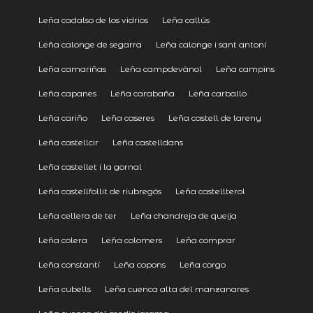
Leña cadalso de los vidrios
Leña callús
Leña calonge de segarra
Leña calonge i sant antoni
Leña camariñas
Leña campdevànol
Leña campins
Leña capanes
Leña carabaña
Leña carballo
Leña cariño
Leña caseres
Leña castell de lareny
Leña castellcir
Leña castelldans
Leña castellet i la gornal
Leña castellfollit de riubregós
Leña castellterol
Leña cellera de ter
Leña chandreja de queija
Leña colera
Leña colomers
Leña comprar
Leña constantí
Leña copons
Leña corgo
Leña cubells
Leña cuenca alta del manzanares