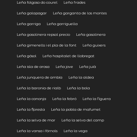
Leña folgoso do courel
Leña frades
Leña galapagar
Leña garganta de los montes
Leña garriga
Leña garriguella
Leña gasolinera repsol precio
Leña gasolinera
Leña gimenells i el pla de la font
Leña guixers
Leña gósol
Leña hospitalet de llobregat
Leña isla de arosa
Leña jove
Leña juià
Leña junquera de ambía
Leña la aldea
Leña la baronia de rialb
Leña la bola
Leña la canonja
Leña la febró
Leña la figuera
Leña la floresta
Leña la pobla de mafumet
Leña la selva de mar
Leña la selva del camp
Leña la vansa i fórnols
Leña la vega