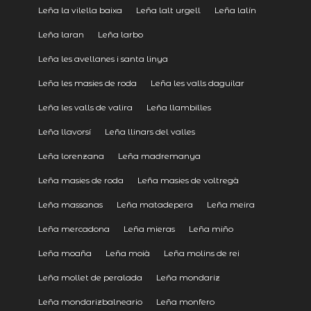
Leña la vilella baixa
Leña lalt urgell
Leña lalín
Leña laran
Leña larbo
Leña les avellanes i santa linya
Leña les masies de roda
Leña les valls daguilar
Leña les valls de valira
Leña llambilles
Leña llavorsí
Leña llinars del valles
Leña lorenzana
Leña madremanya
Leña masies de roda
Leña masies de voltregà
Leña massanas
Leña matadepera
Leña meira
Leña mercadona
Leña mieras
Leña miño
Leña moaña
Leña moià
Leña molins de rei
Leña mollet de peralada
Leña mondariz
Leña mondarizbalneario
Leña monfero