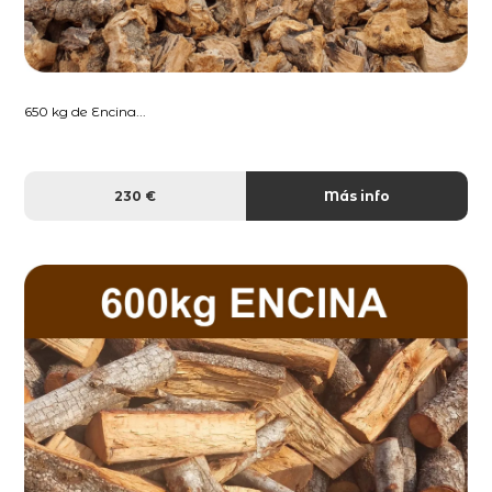
650 kg de Encina...
230 €
Más info