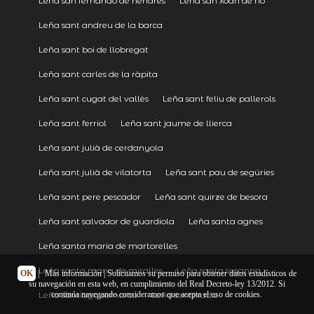
Leña san fernando de henares
Leña san xoán de río
Leña sant andreu de la barca
Leña sant boi de llobregat
Leña sant carles de la ràpita
Leña sant cugat del vallès
Leña sant feliu de pallerols
Leña sant ferriol
Leña sant jaume de llierca
Leña sant julià de cerdanyola
Leña sant julià de vilatorta
Leña sant pau de segúries
Leña sant pere pescador
Leña sant quirze de besora
Leña sant salvador de guardiola
Leña santa agnes
Leña santa maria de martorelles
Leña santa maria de miralles
Leña santa susanna
OK
|
Más información
| Solicitamos su permiso para obtener datos estadísticos de
su navegación en esta web, en cumplimiento del Real Decreto-ley 13/2012. Si
Leña santiago comarca
Leña senterada
continúa navegando consideramos que acepta el uso de cookies.