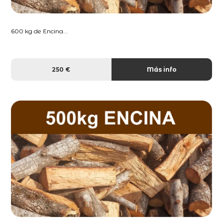
600 kg de Encina...
250 €
Más info