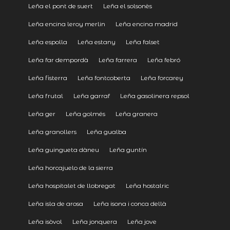
Leña el pont de suert
Leña el solsonès
Leña encina leroy merlin
Leña encina madrid
Leña espolla
Leña estany
Leña falset
Leña far dempordà
Leña farrera
Leña febró
Leña fisterra
Leña fontcoberta
Leña forcarey
Leña frutal
Leña garraf
Leña gasolinera repsol
Leña ger
Leña golmés
Leña granera
Leña granollers
Leña gualba
Leña guingueta dàneu
Leña guntín
Leña horcajuelo de la sierra
Leña hospitalet de llobregat
Leña hostalric
Leña isla de arosa
Leña isona i conca dellà
Leña isòvol
Leña jonquera
Leña jove