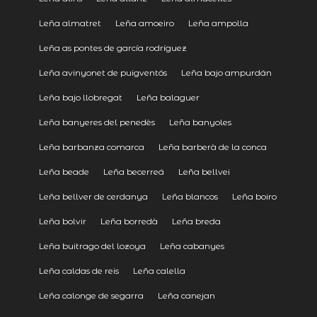
Leña almatret
Leña amoeiro
Leña ampolla
Leña as pontes de garcía rodríguez
Leña avinyonet de puigventós
Leña bajo ampurdán
Leña bajo llobregat
Leña balaguer
Leña banyeres del penedès
Leña banyoles
Leña barbanza comarca
Leña barberà de la conca
Leña beade
Leña becerreá
Leña bellvei
Leña bellver de cerdanya
Leña blancos
Leña boiro
Leña bolvir
Leña borredà
Leña breda
Leña buitrago del lozoya
Leña cabanyes
Leña caldas de reis
Leña calella
Leña calonge de segarra
Leña canejan