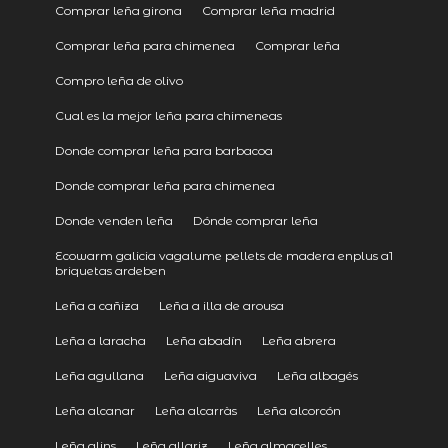
Comprar leña girona
Comprar leña madrid
Comprar leña para chimenea
Comprar leña
Compro leña de olivo
Cual es la mejor leña para chimeneas
Donde comprar leña para barbacoa
Donde comprar leña para chimenea
Donde venden leña
Dónde comprar leña
Ecowarm galicia vagalume pellets de madera enplus a1
briquetas ardeben
Leña a cañiza
Leña a illa de arousa
Leña a laracha
Leña abadín
Leña abrera
Leña agullana
Leña aiguaviva
Leña albagés
Leña alcanar
Leña alcarràs
Leña alcorcón
Leña alins
Leña allariz
Leña almacelles