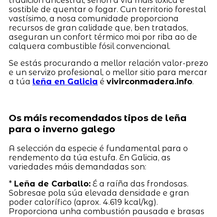
tradición ancestral, senón a vía máis lóxica e
sostible de quentar o fogar. Cun territorio forestal
vastísimo, a nosa comunidade proporciona
recursos de gran calidade que, ben tratados,
aseguran un confort térmico moi por riba ao de
calquera combustible fósil convencional.
Se estás procurando a mellor relación valor-prezo
e un servizo profesional, o mellor sitio para mercar
a túa
leña en Galicia
é
vivirconmadera.info
.
Os máis recomendados tipos de leña
para o inverno galego
A selección da especie é fundamental para o
rendemento da túa estufa. En Galicia, as
variedades máis demandadas son:
*
Leña de Carballo:
É a raíña das frondosas.
Sobresae pola súa elevada densidade e gran
poder calorífico (aprox. 4.619 kcal/kg).
Proporciona unha combustión pausada e brasas