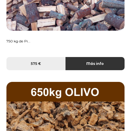
750 kg de Pi...
575 €
Más info