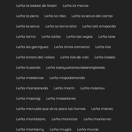
Leña la bisbal de falset
Leña la merca
Leña la pera
Leña la riba
Leña la selva del camp
Leña la selva
Leña la terra alta
Leña lalt empordà
Leña lama
Leña larbo
Leña las vegas
Leña laxe
Leña les garrigues
Leña limia comarca
Leña llia
Leña llinars del valles
Leña llià de vall
Leña llosses
Leña llusanés
Leña lozoyuelanavassieteiglesias
Leña madarcos
Leña majadahonda
Leña manzaneda
Leña marín
Leña masnou
Leña masroig
Leña massoteres
Leña menuda que sirve para los hornos
Leña mieres
Leña montblanc
Leña montclar
Leña monterrei
Leña montseny
Leña mugía
Leña muras