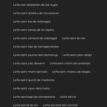
Leña san sebastián de los reyes
Leña sant andreu de llavaneres
Leña sant boi de llobregat
Leña sant carles de la ràpita
Leña sant climent de llobregat
Leña sant ferriol
Leña sant fost de campsentelles
Leña sant jaume dels domenys
Leña sant joan despí
Leña sant just desvern
Leña sant martí de centelles
Leña sant martí sarroca
Leña sant mateu de bages
Leña sant quintí de mediona
Leña sant vicen dels horts
Leña santiago de compostela
Leña sarria
Leña sarrià de ter
Leña savallà del comtat