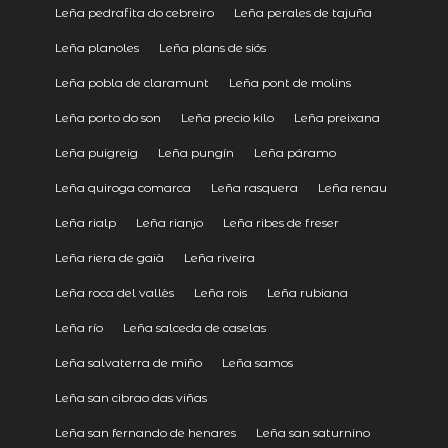
Leña pedrafita do cebreiro
Leña perales de tajuña
Leña planoles
Leña plans de siós
Leña pobla de claramunt
Leña pont de molins
Leña porto do son
Leña precio kilo
Leña preixana
Leña puigreig
Leña pungín
Leña páramo
Leña quiroga comarca
Leña rasquera
Leña renau
Leña rialp
Leña rianjo
Leña ribes de freser
Leña riera de gaià
Leña riveira
Leña roca del vallès
Leña rois
Leña rubiana
Leña río
Leña salceda de caselas
Leña salvaterra de miño
Leña samos
Leña san cibrao das viñas
Leña san fernando de henares
Leña san saturnino