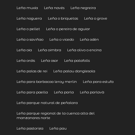
Leña muxía
Leña navés
Leña negreira
Leña noguera
Leña o briquetas
Leña o grove
Leña o pellet
Leña o pereiro de aguiar
Leña o saviñao
Leña o vicedo
Leña odèn
Leña oia
Leña oimbra
Leña olivo o encina
Leña ordis
Leña osor
Leña palafolls
Leña palas de rei
Leña palau danglesola
Leña para barbacoa leroy merlin
Leña para estufa
Leña para paella
Leña parla
Leña parlavà
Leña parque natural de peñalara
Leña parque regional de la cuenca alta del
manzanares norte
Leña pastoriza
Leña pau