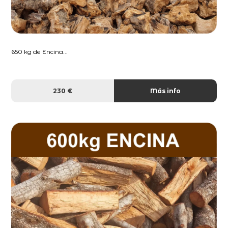
650 kg de Encina...
230 €
Más info