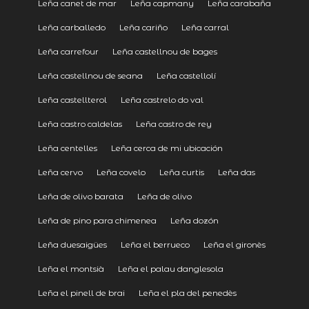
Leña canet de mar
Leña capmany
Leña carabaña
Leña carballedo
Leña cariño
Leña carral
Leña carrefour
Leña castellnou de bages
Leña castellnou de seana
Leña castellolí
Leña castellterol
Leña castrelo do val
Leña castro caldelas
Leña castro de rey
Leña centelles
Leña cerca de mi ubicación
Leña cervo
Leña covelo
Leña curtis
Leña das
Leña de olivo barata
Leña de olivo
Leña de pino para chimenea
Leña dozón
Leña duesaigües
Leña el berrueco
Leña el gironès
Leña el montsià
Leña el palau danglesola
Leña el pinell de brai
Leña el pla del penedès