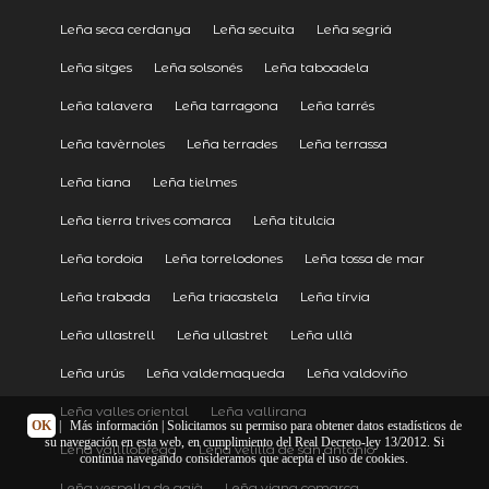
Leña seca cerdanya
Leña secuita
Leña segriá
Leña sitges
Leña solsonés
Leña taboadela
Leña talavera
Leña tarragona
Leña tarrés
Leña tavèrnoles
Leña terrades
Leña terrassa
Leña tiana
Leña tielmes
Leña tierra trives comarca
Leña titulcia
Leña tordoia
Leña torrelodones
Leña tossa de mar
Leña trabada
Leña triacastela
Leña tírvia
Leña ullastrell
Leña ullastret
Leña ullà
Leña urús
Leña valdemaqueda
Leña valdoviño
Leña valles oriental
Leña vallirana
OK
|
Más información
| Solicitamos su permiso para obtener datos estadísticos de
su navegación en esta web, en cumplimiento del Real Decreto-ley 13/2012. Si
Leña vallllobrega
Leña velilla de san antonio
continúa navegando consideramos que acepta el uso de cookies.
Leña vespella de gaià
Leña viana comarca