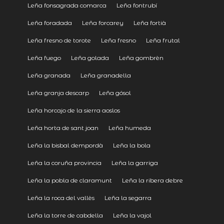
Leña fonsagrada comarca
Leña fontrubí
Leña foradada
Leña forcarey
Leña fortià
Leña fresno de torote
Leña fresno
Leña frutal
Leña fuego
Leña golada
Leña gombrèn
Leña granada
Leña granadella
Leña granja descarp
Leña gósol
Leña horcajo de la sierra aoslos
Leña horta de sant joan
Leña humeda
Leña la bisbal dempordà
Leña la bola
Leña la coruña provincia
Leña la garriga
Leña la pobla de claramunt
Leña la ribera debre
Leña la roca del vallès
Leña la segarra
Leña la torre de cabdella
Leña la vajol