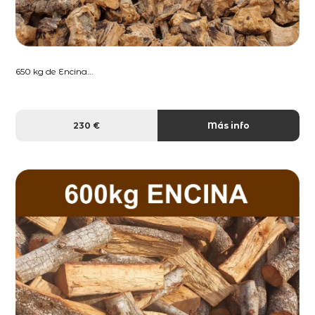
650 kg de Encina...
230 €
Más info