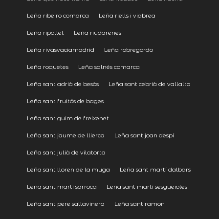
Leña ribeiro comarca
Leña riells i viabrea
Leña ripollet
Leña riudarenes
Leña rivasvaciamadrid
Leña robregordo
Leña roquetes
Leña salnés comarca
Leña sant adrià de besòs
Leña sant cebrià de vallalta
Leña sant fruitós de bages
Leña sant guim de freixenet
Leña sant jaume de llierca
Leña sant joan despí
Leña sant julià de vilatorta
Leña sant lloren de la muga
Leña sant martí dalbars
Leña sant martí sarroca
Leña sant martí sesgueioles
Leña sant pere sallavinera
Leña sant ramon