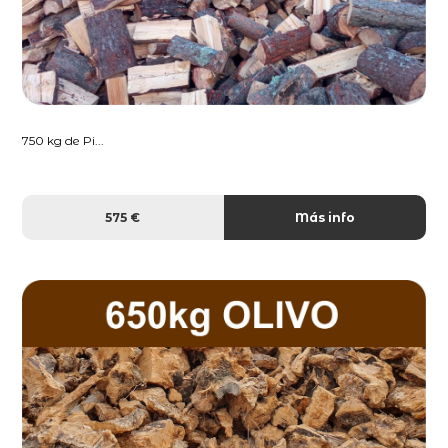
750 kg de Pi...
575 €
Más info