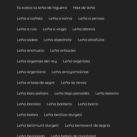
Es toxica la leña de higuera
Haz de leña
Leña a cañiza
Leña a lama
Leña a peroxa
Leña a rúa
Leña a veiga
Leña abrera
Leña aldea
Leña alpedrete
Leña altafulla
Leña anchuelo
Leña arbúcies
Leña arganda del rey
Leña argenola
Leña argentera
Leña arroyomolinos
Leña artesa de segre
Leña as neves
Leña baix pallars
Leña bajo panadés
Leña baleira
Leña baralla
Leña barbens
Leña barro
Leña batea
Leña belllloc durgell
Leña bellmunt durgell
Leña benavent de segrià
Leña bergondo
Leña bisbal de montsant