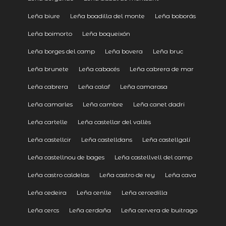
Leña biure
Leña boadilla del monte
Leña boborás
Leña boimorto
Leña boqueixón
Leña borges del camp
Leña bovera
Leña bruc
Leña brunete
Leña cabacés
Leña cabrera de mar
Leña cabrera
Leña calaf
Leña camarasa
Leña camarles
Leña cambre
Leña canet dadri
Leña cartelle
Leña castellar del vallès
Leña castellcir
Leña castelldans
Leña castellgalí
Leña castellnou de bages
Leña castellvell del camp
Leña castro caldelas
Leña castro de rey
Leña cava
Leña cedeira
Leña cenlle
Leña cercedilla
Leña cercs
Leña cerdaña
Leña cervera de buitrago