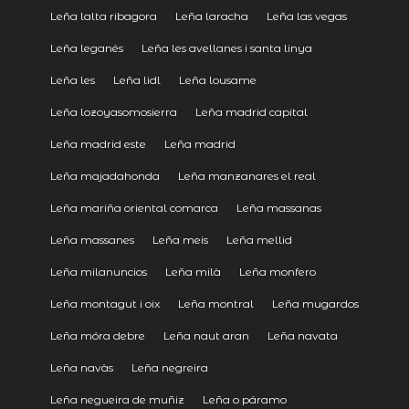
Leña lalta ribagora
Leña laracha
Leña las vegas
Leña leganés
Leña les avellanes i santa linya
Leña les
Leña lidl
Leña lousame
Leña lozoyasomosierra
Leña madrid capital
Leña madrid este
Leña madrid
Leña majadahonda
Leña manzanares el real
Leña mariña oriental comarca
Leña massanas
Leña massanes
Leña meis
Leña mellid
Leña milanuncios
Leña milà
Leña monfero
Leña montagut i oix
Leña montral
Leña mugardos
Leña móra debre
Leña naut aran
Leña navata
Leña navàs
Leña negreira
Leña negueira de muñiz
Leña o páramo