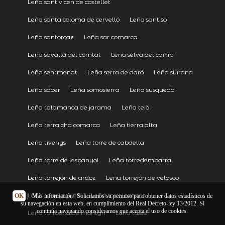
Leña sant vicen de castellet
Leña santa coloma de cervelló
Leña santiso
Leña santorcaz
Leña sar comarca
Leña savallà del comtat
Leña selva del camp
Leña sentmenat
Leña serra de daró
Leña siurana
Leña sober
Leña somosierra
Leña susqueda
Leña talamanca de jarama
Leña teià
Leña terra cha comarca
Leña tierra alta
Leña tivenys
Leña torre de cabdella
Leña torre de lespanyol
Leña torredembarra
Leña torrejón de ardoz
Leña torrejón de velasco
Leña torrelaguna
Leña torrelodones
OK
|
Más información
| Solicitamos su permiso para obtener datos estadísticos de
su navegación en esta web, en cumplimiento del Real Decreto-ley 13/2012. Si
continúa navegando consideramos que acepta el uso de cookies.
Leña torroella de montgrí
Leña toses