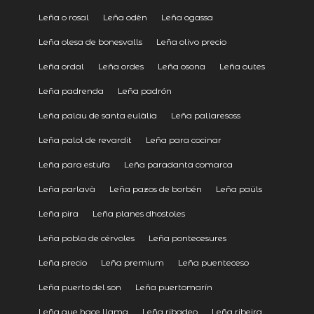
Leña o rosal
Leña odèn
Leña ogassa
Leña olesa de bonesvalls
Leña olivo precio
Leña ordal
Leña ordes
Leña osona
Leña outes
Leña padrenda
Leña padrón
Leña palau de santa eulàlia
Leña pallaresoss
Leña palol de revardit
Leña para cocinar
Leña para estufa
Leña paradanta comarca
Leña parlavà
Leña pazos de borbén
Leña paüls
Leña pira
Leña planes dhostoles
Leña pobla de cérvoles
Leña pontecesures
Leña precio
Leña premium
Leña puenteceso
Leña puerto del son
Leña puertomarín
Leña que hace llama
Leña ribadeo
Leña ribeira