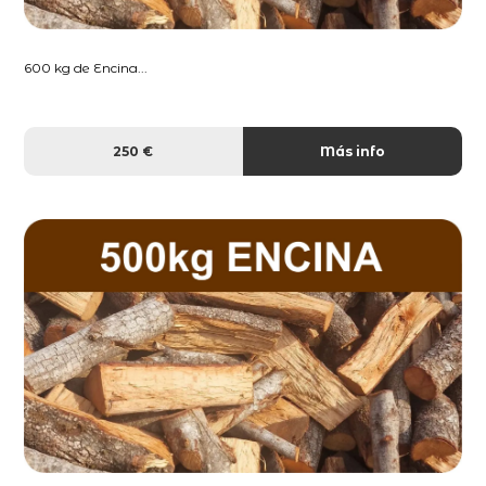
600 kg de Encina...
250 €
Más info