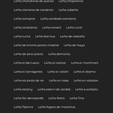
Leña chandrexa de queixa
Leña chapinería
Leña clariana de cardener
Leña cobeña
Leña comprar
Leña condado comarca
Leña coristanco
Leña creixell
Leña cunit
Leña curtis
Leña darnius
Leña de castaño
Leña de encina precio madrid
Leña de haya
Leña de pino precio
Leña domicilio
Leña el berrueco
Leña el catllar
Leña el montmell
Leña el tarragonès
Leña el vellón
Leña el álamo
Leña els prats de rei
Leña en casa
Leña en catalan
Leña estany
Leña esterri de cardós
Leña eucalipto
Leña far dempordà
Leña febró
Leña fina
Leña fisterra
Leña fogars de montclús