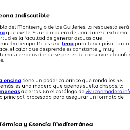
eona Indiscutible
lo del Montseny o de las Guilleries, la respuesta será
ña
que existe. Es una madera de una dureza extrema,
tud es la facultad de generar ascuas que
mucho tiempo. No es una
leña
para tener prisa; tarda
hace, el calor que desprende es constante y muy
stemas cerrados donde se pretende conservar el confo
s.
a encina
tiene un poder calorífico que ronda los
4.5
emás, es una madera que apenas suelta chispas, lo
imeneas
abiertas. En el catálogo de
vivirconmadera.inf
to principal, procesada para asegurar un formato de
a Térmica y Esencia Mediterránea