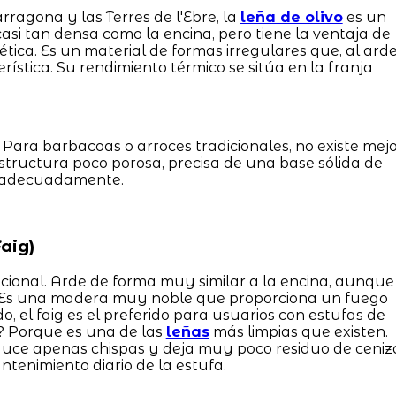
ragona y las Terres de l'Ebre, la
leña de olivo
es un
casi tan densa como la encina, pero tiene la ventaja de
tica. Es un material de formas irregulares que, al arde
ística. Su rendimiento térmico se sitúa en la franja
 Para barbacoas o arroces tradicionales, no existe mej
estructura poco porosa, precisa de una base sólida de
ón adecuadamente.
aig)
icional. Arde de forma muy similar a la encina, aunque
. Es una madera muy noble que proporciona un fuego
o, el faig es el preferido para usuarios con estufas de
? Porque es una de las
leñas
más limpias que existen.
duce apenas chispas y deja muy poco residuo de ceniz
tenimiento diario de la estufa.