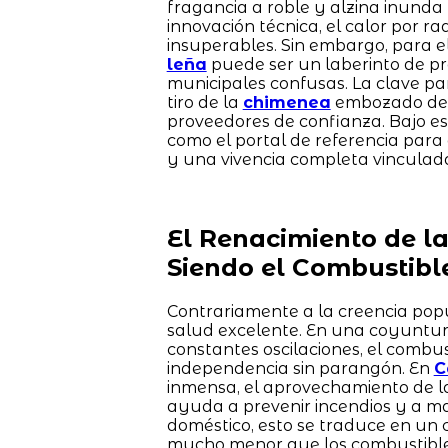
fragancia a roble y alzina inunda 
innovación técnica, el calor por r
insuperables. Sin embargo, para e
leña
puede ser un laberinto de pr
municipales confusas. La clave pa
tiro de la
chimenea
embozado de r
proveedores de confianza. Bajo es
como el portal de referencia par
y una vivencia completa vinculad
El Renacimiento de l
Siendo el Combustibl
Contrariamente a la creencia popu
salud excelente. En una coyuntura
constantes oscilaciones, el combu
independencia sin parangón. En
C
inmensa, el aprovechamiento de l
ayuda a prevenir incendios y a ma
doméstico, esto se traduce en un 
mucho menor que los combustibles