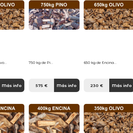
o...
750 kg de Pi...
650 kg de Encina...
Más info
575 €
Más info
230 €
Más info