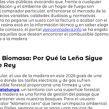
las vías públicas, evocando que, frente a cualquier
adiación y el ambiente de un hogar de fuego son
l comprador particular, enfrentarse al mercado de la
ecios variables, calidades dudosas y normativas
ra no pegarse un susto con la factura o acabar con el
esina está en la información técnica y en saber elegir
te contexto, el portal
vivirconmadera.info
se ha erigido
a aquellos que desean encontrar el combustible óptimo
a a la madera.
a Biomasa: Por Qué la Leña Sigue
e Rey
lar, el uso de la madera en este 2026 goza de una
 donde las tarifas eléctricas y de gas sufren
stible forestal proporciona una firmeza y una
atalunya
, un territorio con una superficie forestal
a madera es una forma de gestión del paisaje que
ntener vivos nuestros bosques. Para el usuario
calor "kilómetro cero" que tiene un impacto ambiental
 fósiles, siempre que se sigan unas pautas de