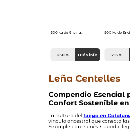
600 kg de Encina...
500 kg de Enci
250 €
Más info
215 €
Leña Centelles
Compendio Esencial p
Confort Sostenible en
La cultura del
fuego en Catalun
vínculo ancestral que conecta la
Eixample barcelonés. Cuando lleg