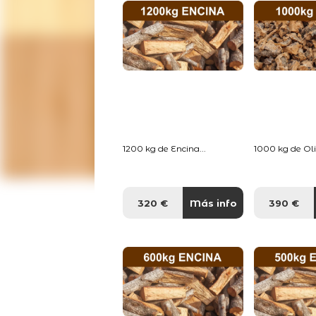
1200 kg de Encina...
1000 kg de Oliv
320 €
Más info
390 €