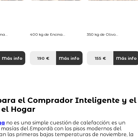
na...
400 kg de Encina...
350 kg de Olivo...
Más info
190 €
Más info
155 €
Más info
ara el Comprador Inteligente y el
 el Hogar
ya
no es una simple cuestión de calefacción; es un
s masías del Empordà con los pisos modernos del
an las primeras bajas temperaturas de noviembre, la