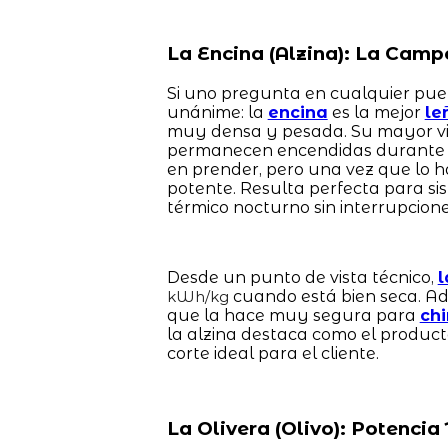
La Encina (Alzina): La Camp
Si uno pregunta en cualquier pueb
unánime: la
encina
es la mejor
le
muy densa y pesada. Su mayor vir
permanecen encendidas durante 
en prender, pero una vez que lo 
potente. Resulta perfecta para si
térmico nocturno sin interrupcione
Desde un punto de vista técnico,
l
cuando está bien seca. Ad
kWh/kg
que la hace muy segura para
ch
la alzina destaca como el produc
corte ideal para el cliente.
La Olivera (Olivo): Potenci