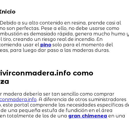
Inicio
 Debido a su alto contenido en resina, prende casi al
s no son perfectas. Pese a ello, no debe usarse como
u combustión es demasiado rápida, genera mucho humo 
 tiro, creando un riesgo real de incendio. En
ecomienda usar el
pino
solo para el momento del
 teas, para luego dar paso a las maderas duras.
vivirconmadera.info como
nza
ir madera debería ser tan sencillo como comprar
irconmadera.info
. A diferencia de otros suministradores
, este portal comprende las necesidades específicas d
s de una pequeña estufa de fundición en el área
ren totalmente de los de una
gran chimenea
en una