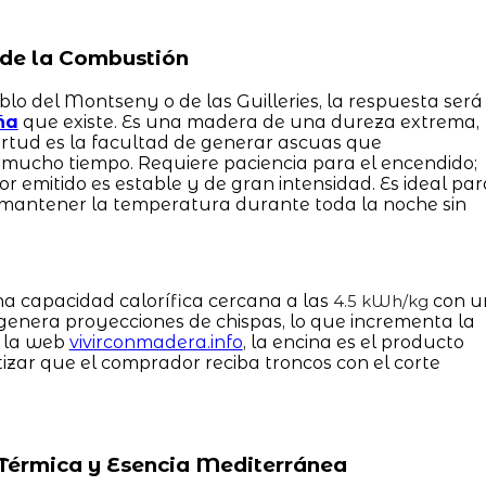
a de la Combustión
lo del Montseny o de las Guilleries, la respuesta será
ña
que existe. Es una madera de una dureza extrema,
tud es la facultad de generar ascuas que
ucho tiempo. Requiere paciencia para el encendido;
or emitido es estable y de gran intensidad. Es ideal par
mantener la temperatura durante toda la noche sin
a capacidad calorífica cercana a las
con u
4.5 kWh/kg
genera proyecciones de chispas, lo que incrementa la
n la web
vivirconmadera.info
, la encina es el producto
tizar que el comprador reciba troncos con el corte
a Térmica y Esencia Mediterránea