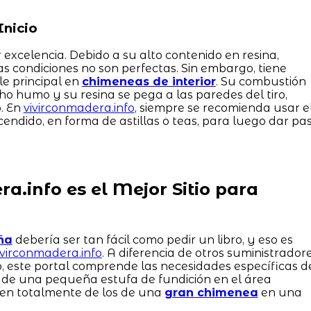
Inicio
 excelencia. Debido a su alto contenido en resina,
 las condiciones no son perfectas. Sin embargo, tiene
e principal en
chimeneas de interior
. Su combustión
 humo y su resina se pega a las paredes del tiro,
o. En
vivirconmadera.info
, siempre se recomienda usar e
ndido, en forma de astillas o teas, para luego dar pa
a.info es el Mejor Sitio para
ña
debería ser tan fácil como pedir un libro, y eso es
ivirconmadera.info
. A diferencia de otros suministrador
, este portal comprende las necesidades específicas d
s de una pequeña estufa de fundición en el área
ren totalmente de los de una
gran chimenea
en una