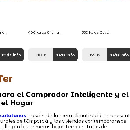
na...
400 kg de Encina...
350 kg de Olivo...
Más info
190 €
Más info
155 €
Más info
Ter
ara el Comprador Inteligente y el
 el Hogar
s catalanas
trasciende la mera climatización; represen
 rurales de l'Empordà y las viviendas contemporáneas
o llegan las primeras bajas temperaturas de