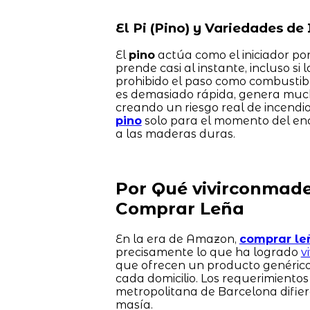
El Pi (Pino) y Variedades de 
El
pino
actúa como el iniciador por
prende casi al instante, incluso si
prohibido el paso como combustibl
es demasiado rápida, genera mucho
creando un riesgo real de incendi
pino
solo para el momento del ence
a las maderas duras.
Por Qué vivirconmader
Comprar Leña
En la era de Amazon,
comprar le
precisamente lo que ha logrado
v
que ofrecen un producto genérico
cada domicilio. Los requerimiento
metropolitana de Barcelona difie
masía.