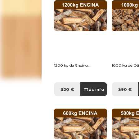
1200 kg de Encina...
1000 kg de Oliv
320 €
Más info
390 €