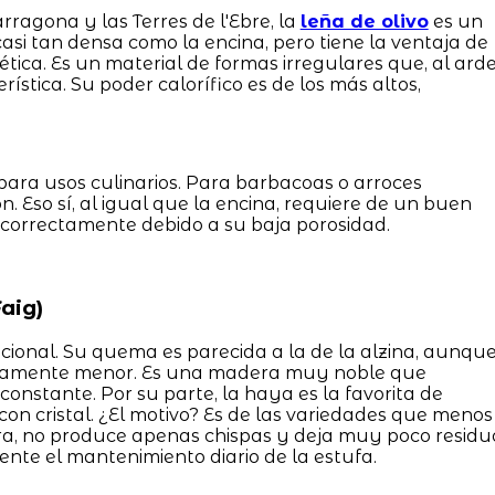
ragona y las Terres de l'Ebre, la
leña de olivo
es un
casi tan densa como la encina, pero tiene la ventaja de
tica. Es un material de formas irregulares que, al arde
ística. Su poder calorífico es de los más altos,
ara usos culinarios. Para barbacoas o arroces
ón. Eso sí, al igual que la encina, requiere de un buen
 correctamente debido a su baja porosidad.
aig)
icional. Su quema es parecida a la de la alzina, aunqu
geramente menor. Es una madera muy noble que
onstante. Por su parte, la haya es la favorita de
on cristal. ¿El motivo? Es de las variedades que menos
ra, no produce apenas chispas y deja muy poco residu
ente el mantenimiento diario de la estufa.