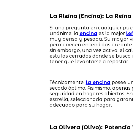
La Alzina (Encina): La Rein
Si uno pregunta en cualquier pueb
unánime: la
encina
es la mejor
le
muy densa y pesada. Su mayor vir
permanecen encendidas durante m
sin embargo, una vez activa, el cal
estufas cerradas donde se busca 
tener que levantarse a repostar.
Técnicamente,
la encina
posee un
secado óptimo. Asimismo, apenas 
seguridad en hogares abiertos. E
estrella, seleccionada para garan
adecuado para su hogar.
La Olivera (Olivo): Potenci