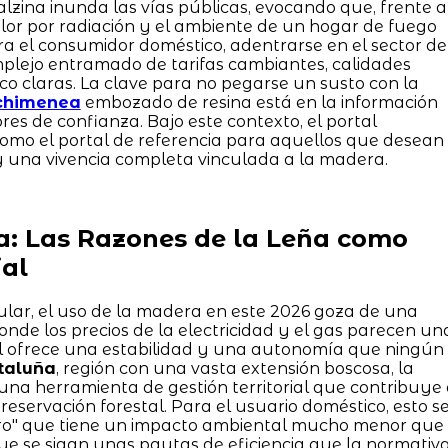
alzina inunda las vías públicas, evocando que, frente a
alor por radiación y el ambiente de un hogar de fuego
ra el consumidor doméstico, adentrarse en el sector de
plejo entramado de tarifas cambiantes, calidades
poco claras. La clave para no pegarse un susto con la
chimenea
embozado de resina está en la información
res de confianza. Bajo este contexto, el portal
como el portal de referencia para aquellos que desean
y una vivencia completa vinculada a la madera.
a: Las Razones de la Leña como
al
lar, el uso de la madera en este 2026 goza de una
nde los precios de la electricidad y el gas parecen un
l ofrece una estabilidad y una autonomía que ningún
taluña
, región con una vasta extensión boscosa, la
na herramienta de gestión territorial que contribuye
reservación forestal. Para el usuario doméstico, esto s
ero" que tiene un impacto ambiental mucho menor que
que se sigan unas pautas de eficiencia que la normativ