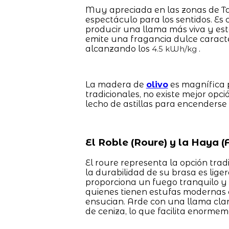
Muy apreciada en las zonas de Tar
espectáculo para los sentidos. Es 
producir una llama más viva y esté
emite una fragancia dulce caracter
alcanzando los
.
4.5 kWh/kg
La madera de
olivo
es magnífica p
tradicionales, no existe mejor opci
lecho de astillas para encenderse
El Roble (Roure) y la Haya (F
El roure representa la opción trad
la durabilidad de su brasa es li
proporciona un fuego tranquilo y c
quienes tienen estufas modernas c
ensucian. Arde con una llama cla
de ceniza, lo que facilita enormem