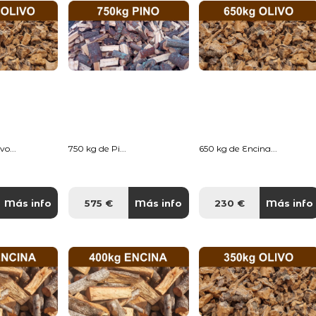
o...
750 kg de Pi...
650 kg de Encina...
Más info
575 €
Más info
230 €
Más info