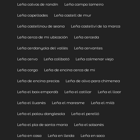
Leña calvos de randín
Leña campo lameiro
Leña capellades
Leña castell de mur
Leña castellnou de seana
Leña castellví de la marca
Leña cerca de mi ubicación
Leña cerceda
Leña cerdanyola del vallès
Leña cervantes
Leña cervo
Leña collbató
Leña colmenar viejo
Leña corgo
Leña de encina cerca de mi
Leña de encina precios
Leña de olivo para chimenea
Leña el baix empordà
Leña el catllar
Leña el lloar
Leña el lluanès
Leña el maresme
Leña el milà
Leña el palau danglesola
Leña el perelló
Leña el pla de santa maria
Leña el solsonès
Leña en casa
Leña en lleida
Leña en saco