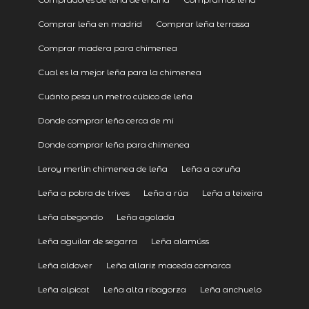
Comprar leña en madrid
Comprar leña terrassa
Comprar madera para chimenea
Cual es la mejor leña para la chimenea
Cuánto pesa un metro cúbico de leña
Donde comprar leña cerca de mi
Donde comprar leña para chimenea
Leroy merlin chimenea de leña
Leña a coruña
Leña a pobra de trives
Leña a rúa
Leña a teixeira
Leña abegondo
Leña agolada
Leña aguilar de segarra
Leña alamúss
Leña aldover
Leña allariz maceda comarca
Leña alpicat
Leña alta ribagorza
Leña anchuelo