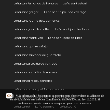
Leña san fernando de henares
Leña sant celoni
Leña sant gregori
Leña sant hipòlit de voltregà
Leña sant jaume dels domenys
Leña sant joan de mollet
Leña sant joan les fonts
Leña sant martí vell
Leña sant pere de ribes
Leña sant quirze safaja
Leña sant salvador de guardiola
Leña santa cecília de voltregà
Leña santa eulàlia de ronana
Leña santa fe del penedès
Leña santa margarida i els monjos
OK
|
Más información
| Solicitamos su permiso para obtener datos estadísticos de
Leña santiago comarca
Leña santpedor
su navegación en esta web, en cumplimiento del Real Decreto-ley 13/2012. Si
continúa navegando consideramos que acepta el uso de cookies.
Leña sarral
Leña segarra
Leña segriá