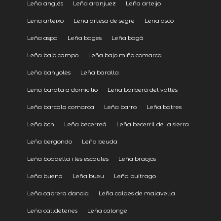
Leña anglés
Leña aranjuez
Leña arteijo
Leña arteixo
Leña artesa de segre
Leña ascó
Leña aspa
Leña bages
Leña bagà
Leña bajo campo
Leña bajo miño comarca
Leña banyoles
Leña baralla
Leña barata a domicilio
Leña barberà del vallès
Leña barcala comarca
Leña barro
Leña batres
Leña bcn
Leña becerreá
Leña becerril de la sierra
Leña bergondo
Leña beuda
Leña boadella i les escaules
Leña braojos
Leña buena
Leña bueu
Leña buitrago
Leña cabrera danoia
Leña caldes de malavella
Leña calldetenes
Leña calonge