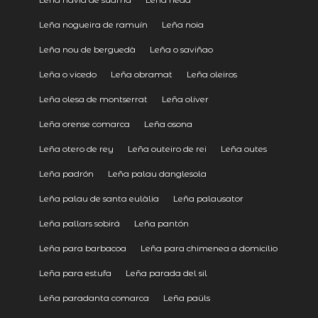
Leña nogueira de ramuín
Leña noia
Leña nou de berguedà
Leña o saviñao
Leña o vicedo
Leña obramat
Leña oleiros
Leña olesa de montserrat
Leña oliver
Leña orense comarca
Leña osona
Leña otero de rey
Leña outeiro de rei
Leña outes
Leña padrón
Leña palau danglesola
Leña palau de santa eulàlia
Leña palausator
Leña pallars sobirá
Leña pantón
Leña para barbacoa
Leña para chimenea a domicilio
Leña para estufa
Leña parada del sil
Leña paradanta comarca
Leña paüls