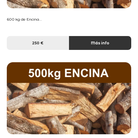
600 kg de Encina...
250 €
Más info