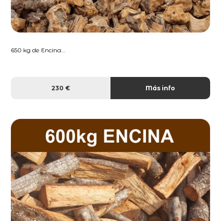
650 kg de Encina...
230 €
Más info