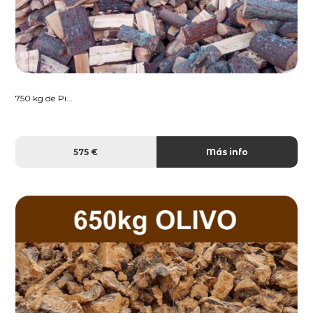
750 kg de Pi...
575 €
Más info