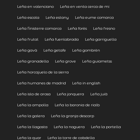
Leña en valenciano
Leña en venta cerca de mi
Leña escala
Leña estany
Leña eume comarca
Leña finisterre comarca
Leña forès
Leña fresno
Leña frutal
Leña fuenlabrada
Leña garriguella
Leña gavà
Leña getafe
Leña gombrèn
Leña granadella
Leña grove
Leña guiametss
Leña horcajuelo de la sierra
Leña humanes de madrid
Leña in english
Leña isla de arosa
Leña jonquera
Leña juià
Leña la ampolla
Leña la baronia de rialb
Leña la galera
Leña la granja descarp
Leña la llagosta
Leña la noguera
Leña la portella
Leña la quar
Leña la torre de cabdella