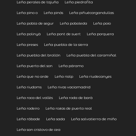
Leña perales de tajuña
Leña piedrafita
Leña pino o
Leña pinós
Leña piñuécargandullas
Leña pobla de segur
Leña poboleda
Leña poio
Leña polinyà
Leña pont de suert
Leña porquera
Leña preses
Leña puebla de la sierra
Leña puebla del brollón
Leña puebla del caramiñal
Leña puerto del son
Leña páramo
Leña que no arde
Leña rialp
Leña riudecanyes
Leña riudoms
Leña rivas vaciamadrid
Leña roca del vallès
Leña roda de barà
Leña rodeiro
Leña rozas de puerto real
Leña rábade
Leña sada
Leña salvatierra de miño
Leña san cristovo de cea