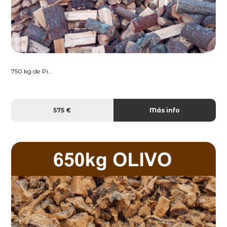
750 kg de Pi...
575 €
Más info