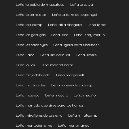
Leña la pobla de massaluca
Leña la selva
Leña la terra alta
Leña la torre de lespanyol
Leña lalt camp
Leña lalta ribagora
Leña laran
Leña las garrigas
Leña leiro
Leña leroy merlin
Leña les cabanyes
Leña ligera para encender
Leña llanà
Leña llia damunt
Leña llosses
Leña lovios
Leña madrid norte
Leña majadahonda
Leña marganell
Leña martorelles
Leña masies de voltregà
Leña masnou
Leña mataró
Leña meaño
Leña menuda que sirve para los hornos
Leña miraflores de la sierra
Leña miralcamp
Leña montederramo
Leña montmaneu