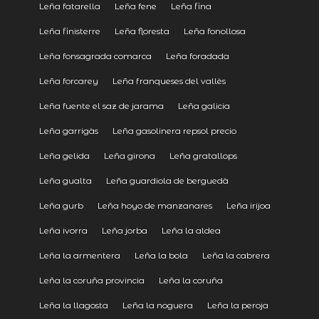
Leña fatarella
Leña fene
Leña fina
Leña finisterre
Leña floresta
Leña fonollosa
Leña fonsagrada comarca
Leña foradada
Leña forcarey
Leña franqueses del vallès
Leña fuente el saz de jarama
Leña galicia
Leña garrigàs
Leña gasolinera repsol precio
Leña gelida
Leña girona
Leña gratallops
Leña gualta
Leña guardiola de berguedà
Leña gurb
Leña hoyo de manzanares
Leña irijoa
Leña ivorra
Leña jorba
Leña la aldea
Leña la armentera
Leña la bola
Leña la cabrera
Leña la coruña provincia
Leña la coruña
Leña la llagosta
Leña la noguera
Leña la peroja