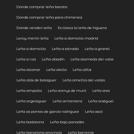
Donde comprar leña barata
Donde comprar leña para chimenea
Donde venden leña
Es tóxica la leña de higuera
Leroy merlin leña
Leña a domicilio madrid
Leña a domicilio
Leña a estrada
Leña a granel
Leña a rúa
Leña abadín
Leña alameda del valle
Leña alcanar
Leña alella
Leña alfoz
Leña alòs de balaguer
Leña ametlla del vallès
Leña ampolla
Leña arenys de munt
Leña ares
Leña argelaguer
Leña armentera
Leña arsèguel
Leña as pontes de garcía rodríguez
Leña ascó
Leña badalona
Leña bajo panadés
Leña barcelona provincia
Leña barreiros