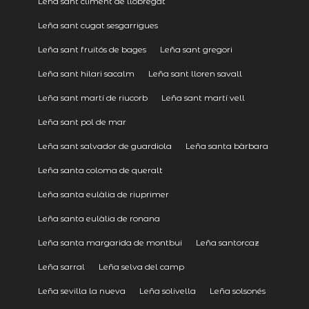
Leña sant climent de llobregat
Leña sant cugat sesgarrigues
Leña sant fruitós de bages
Leña sant gregori
Leña sant hilari sacalm
Leña sant lloren savall
Leña sant martí de riucorb
Leña sant martí vell
Leña sant pol de mar
Leña sant salvador de guardiola
Leña santa bàrbara
Leña santa coloma de queralt
Leña santa eulàlia de riuprimer
Leña santa eulàlia de ronana
Leña santa margarida de montbui
Leña santorcaz
Leña sarral
Leña selva del camp
Leña sevilla la nueva
Leña solivella
Leña solsonés