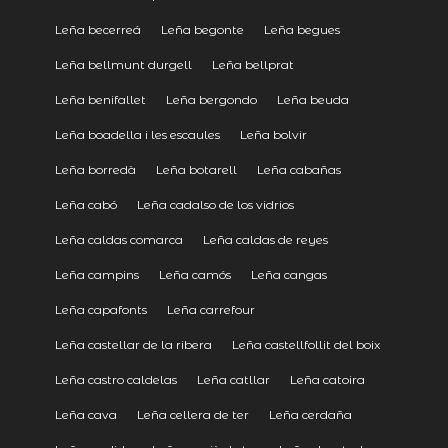
Leña becerreá
Leña begonte
Leña begues
Leña bellmunt durgell
Leña bellprat
Leña benifallet
Leña bergondo
Leña beuda
Leña boadella i les escaules
Leña bolvir
Leña borredà
Leña botarell
Leña cabañas
Leña cabó
Leña cadalso de los vidrios
Leña caldas comarca
Leña caldas de reyes
Leña campins
Leña camós
Leña cangas
Leña capafonts
Leña carrefour
Leña castellar de la ribera
Leña castellfollit del boix
Leña castro caldelas
Leña catllar
Leña catoira
Leña cava
Leña cellera de ter
Leña cerdaña