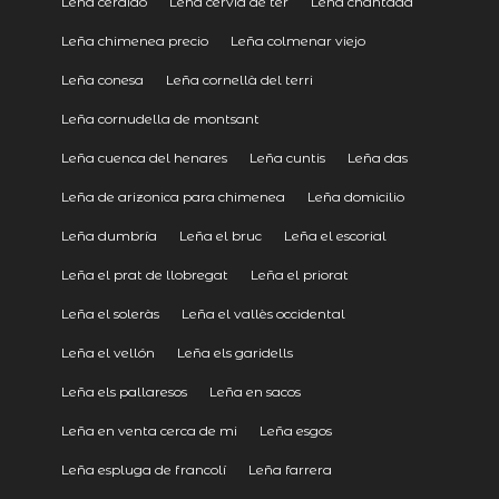
Leña cerdido
Leña cervià de ter
Leña chantada
Leña chimenea precio
Leña colmenar viejo
Leña conesa
Leña cornellà del terri
Leña cornudella de montsant
Leña cuenca del henares
Leña cuntis
Leña das
Leña de arizonica para chimenea
Leña domicilio
Leña dumbría
Leña el bruc
Leña el escorial
Leña el prat de llobregat
Leña el priorat
Leña el soleràs
Leña el vallès occidental
Leña el vellón
Leña els garidells
Leña els pallaresos
Leña en sacos
Leña en venta cerca de mi
Leña esgos
Leña espluga de francolí
Leña farrera