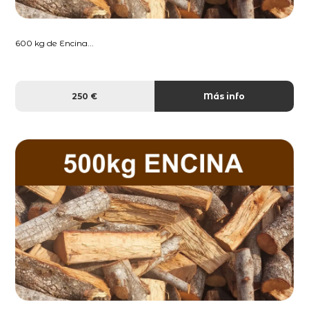
600 kg de Encina...
250 €
Más info