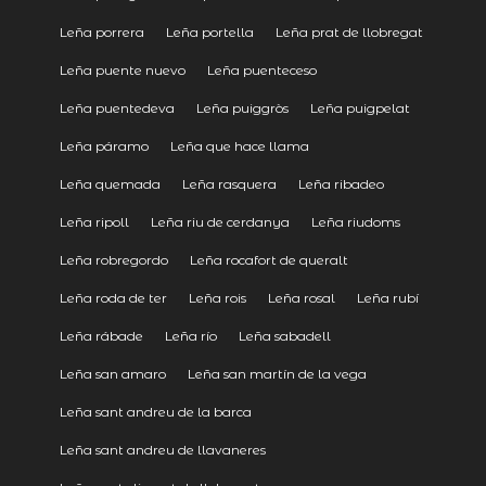
Leña porrera
Leña portella
Leña prat de llobregat
Leña puente nuevo
Leña puenteceso
Leña puentedeva
Leña puiggròs
Leña puigpelat
Leña páramo
Leña que hace llama
Leña quemada
Leña rasquera
Leña ribadeo
Leña ripoll
Leña riu de cerdanya
Leña riudoms
Leña robregordo
Leña rocafort de queralt
Leña roda de ter
Leña rois
Leña rosal
Leña rubí
Leña rábade
Leña río
Leña sabadell
Leña san amaro
Leña san martín de la vega
Leña sant andreu de la barca
Leña sant andreu de llavaneres