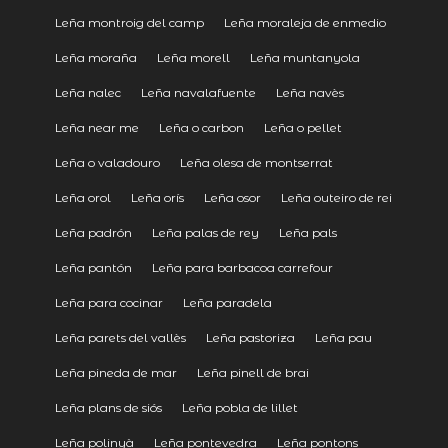
Leña montroig del camp
Leña moraleja de enmedio
Leña moraña
Leña morell
Leña muntanyola
Leña nalec
Leña navalafuente
Leña navès
Leña near me
Leña o carbon
Leña o pellet
Leña o valadouro
Leña olesa de montserrat
Leña orol
Leña orís
Leña osor
Leña outeiro de rei
Leña padrón
Leña palas de rey
Leña pals
Leña pantón
Leña para barbacoa carrefour
Leña para cocinar
Leña paradela
Leña parets del vallès
Leña pastoriza
Leña pau
Leña pineda de mar
Leña pinell de brai
Leña plans de siós
Leña pobla de lillet
Leña polinyà
Leña pontevedra
Leña pontons