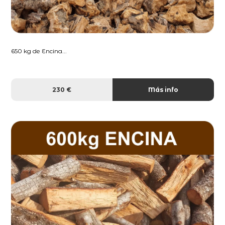
650 kg de Encina...
230 €
Más info