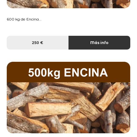
600 kg de Encina...
250 €
Más info