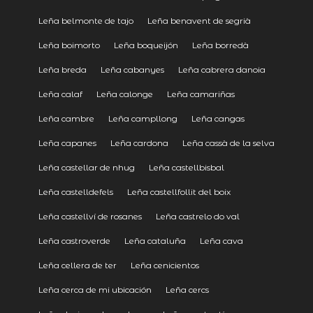
Leña belmonte de tajo
Leña benavent de segrià
Leña boimorto
Leña boqueijón
Leña borredà
Leña breda
Leña cabanyes
Leña cabrera danoia
Leña calaf
Leña calonge
Leña camariñas
Leña cambre
Leña campllong
Leña cangas
Leña capanes
Leña cardona
Leña cassà de la selva
Leña castellar de nhug
Leña castellbisbal
Leña castelldefels
Leña castellfollit del boix
Leña castellví de rosanes
Leña castrelo do val
Leña castroverde
Leña cataluña
Leña cava
Leña cellera de ter
Leña cenicientos
Leña cerca de mi ubicación
Leña cercs