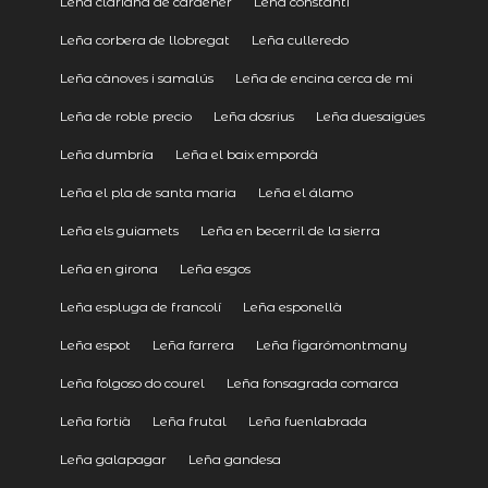
Leña clariana de cardener
Leña constantí
Leña corbera de llobregat
Leña culleredo
Leña cànoves i samalús
Leña de encina cerca de mi
Leña de roble precio
Leña dosrius
Leña duesaigües
Leña dumbría
Leña el baix empordà
Leña el pla de santa maria
Leña el álamo
Leña els guiamets
Leña en becerril de la sierra
Leña en girona
Leña esgos
Leña espluga de francolí
Leña esponellà
Leña espot
Leña farrera
Leña figarómontmany
Leña folgoso do courel
Leña fonsagrada comarca
Leña fortià
Leña frutal
Leña fuenlabrada
Leña galapagar
Leña gandesa