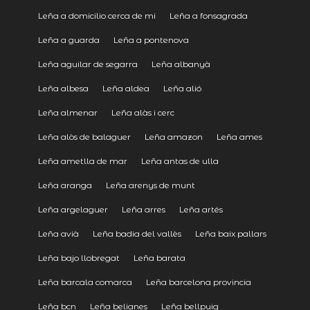
Leña a domicilio cerca de mi
Leña a fonsagrada
Leña a guarda
Leña a pontenova
Leña aguilar de segarra
Leña albanyà
Leña albesa
Leña aldea
Leña alió
Leña almenar
Leña alàs i cerc
Leña alòs de balaguer
Leña amazon
Leña ames
Leña ametlla de mar
Leña antas de ulla
Leña aranga
Leña arenys de munt
Leña argelaguer
Leña arres
Leña artés
Leña avià
Leña badia del vallès
Leña baix pallars
Leña bajo llobregat
Leña barata
Leña barcala comarca
Leña barcelona provincia
Leña bcn
Leña belianes
Leña bellpuig