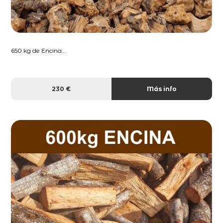
650 kg de Encina...
230 €
Más info