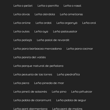
Leña o pellet
Leña o porriño
Leña o rosal
Leña olivos
Leña olèrdola
Leña omellonss
Leña online
Leña ordal
Leña organyà
Leña orol
Leña outes
Leña oya
Leña palausator
Leña pallejà
Leña palol de revardit
Leña para barbacoa mercadona
Leña para cocinar
Leña parets del vallès
Leña parque natural de peñalara
Leña pezuela de las torres
Leña piedrafita
Leña piera
Leña pineda de mar
Leña pinell de solsonès
Leña pino
Leña piñuécar
Leña pobla de claramunt
Leña pobla de segur
Leña pont darmentera
Leña pont de molins