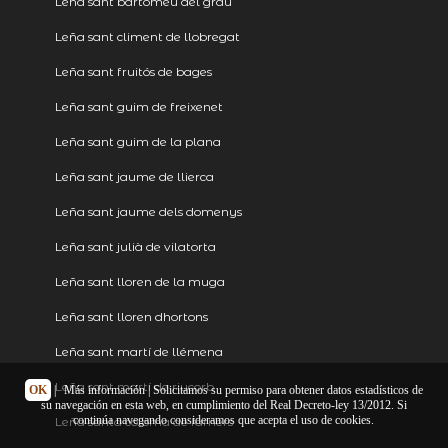
Leña sant bartomeu del grau
Leña sant climent de llobregat
Leña sant fruitós de bages
Leña sant guim de freixenet
Leña sant guim de la plana
Leña sant jaume de llierca
Leña sant jaume dels domenys
Leña sant julià de vilatorta
Leña sant lloren de la muga
Leña sant lloren dhortons
Leña sant martí de llémena
Leña sant martí de riucorb
OK
|
Más información
| Solicitamos su permiso para obtener datos estadísticos de
su navegación en esta web, en cumplimiento del Real Decreto-ley 13/2012. Si
continúa navegando consideramos que acepta el uso de cookies.
Leña santa coloma de farners