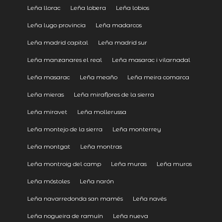
Leña llorac
Leña lobera
Leña lobios
Leña lugo provincia
Leña madarcos
Leña madrid capital
Leña madrid sur
Leña manzanares el real
Leña masarac i vilarnadal
Leña masarac
Leña meaño
Leña meira comarca
Leña mieras
Leña miraflores de la sierra
Leña miravet
Leña mollerussa
Leña montejo de la sierra
Leña monterrey
Leña montgat
Leña montras
Leña montroig del camp
Leña muras
Leña muros
Leña móstoles
Leña narón
Leña navarredonda san mamés
Leña navés
Leña nogueira de ramuín
Leña nueva