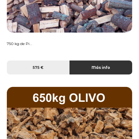
750 kg de Pi...
575 €
Más info