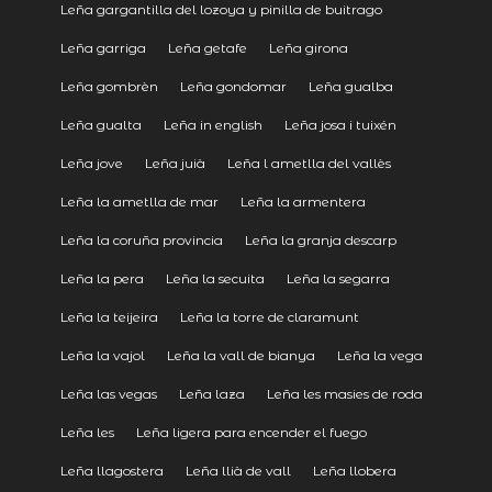
Leña gargantilla del lozoya y pinilla de buitrago
Leña garriga
Leña getafe
Leña girona
Leña gombrèn
Leña gondomar
Leña gualba
Leña gualta
Leña in english
Leña josa i tuixén
Leña jove
Leña juià
Leña l ametlla del vallès
Leña la ametlla de mar
Leña la armentera
Leña la coruña provincia
Leña la granja descarp
Leña la pera
Leña la secuita
Leña la segarra
Leña la teijeira
Leña la torre de claramunt
Leña la vajol
Leña la vall de bianya
Leña la vega
Leña las vegas
Leña laza
Leña les masies de roda
Leña les
Leña ligera para encender el fuego
Leña llagostera
Leña llià de vall
Leña llobera