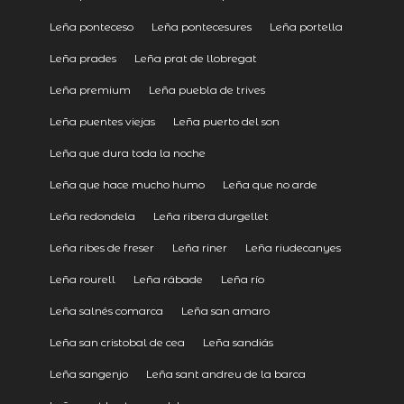
Leña ponteceso
Leña pontecesures
Leña portella
Leña prades
Leña prat de llobregat
Leña premium
Leña puebla de trives
Leña puentes viejas
Leña puerto del son
Leña que dura toda la noche
Leña que hace mucho humo
Leña que no arde
Leña redondela
Leña ribera durgellet
Leña ribes de freser
Leña riner
Leña riudecanyes
Leña rourell
Leña rábade
Leña río
Leña salnés comarca
Leña san amaro
Leña san cristobal de cea
Leña sandiás
Leña sangenjo
Leña sant andreu de la barca