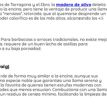
s de Tarragona y el Ebro, la
madera de olivo
deleita
mo la encina, pero tiene la ventaja de producir una llam
a "nerviosa", retorcida, que al quemarse desprende un
der calorífico es de los más altos, alcanzando los
4.5
 Para barbacoas o arroces tradicionales, no existe mej
ina, requiere de un buen lecho de astillas para
a su baja porosidad.
aig)
 Arde de forma muy similar a la encina, aunque sus
una especie noble que garantiza una llama serena y
s la favorita de quienes tienen estufas modernas con
riedades que menos ensucian. Combustiona con una llam
 un residuo de ceniza mínimo, facilitando la limpieza de