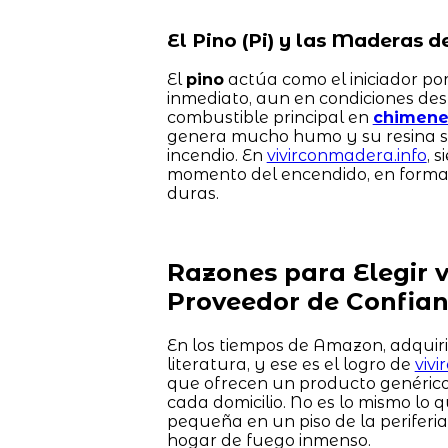
El Pino (Pi) y las Maderas 
El
pino
actúa como el iniciador por
inmediato, aun en condiciones des
combustible principal en
chimenea
genera mucho humo y su resina se 
incendio. En
vivirconmadera.info
, 
momento del encendido, en forma d
duras.
Razones para Elegir 
Proveedor de Confia
En los tiempos de Amazon, adquir
literatura, y ese es el logro de
viv
que ofrecen un producto genérico
cada domicilio. No es lo mismo lo 
pequeña en un piso de la periferi
hogar de fuego inmenso.