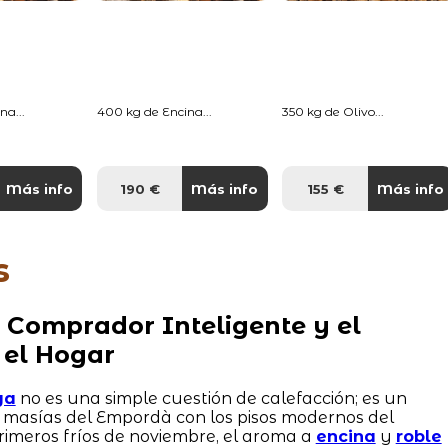
na...
400 kg de Encina...
350 kg de Olivo...
Más info
190 €
Más info
155 €
Más info
s
 Comprador Inteligente y el
 el Hogar
ya
no es una simple cuestión de calefacción; es un
s masías del Empordà con los pisos modernos del
primeros fríos de noviembre, el aroma a
encina
y
roble