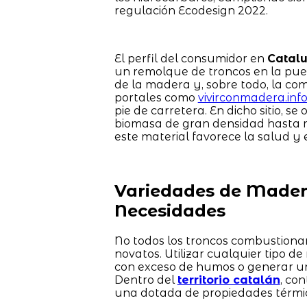
regulación Ecodesign 2022.
El perfil del consumidor en
Catal
un remolque de troncos en la pue
de la madera y, sobre todo, la co
portales como
vivirconmadera.inf
pie de carretera. En dicho sitio, s
biomasa de gran densidad hasta m
este material favorece la salud y e
Variedades de Madera
Necesidades
No todos los troncos combustionan 
novatos. Utilizar cualquier tipo d
con exceso de humos o generar un 
Dentro del
territorio catalán
, co
una dotada de propiedades térmic