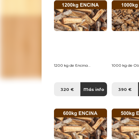
1200 kg de Encina...
1000 kg de Oliv
320 €
Más info
390 €