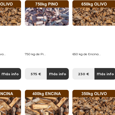
o...
750 kg de Pi...
650 kg de Encina...
Más info
575 €
Más info
230 €
Más info