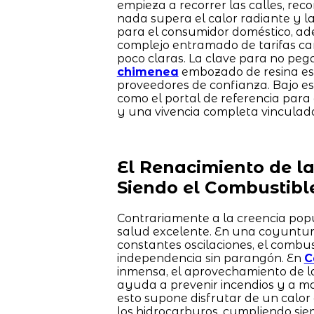
empieza a recorrer las calles, rec
nada supera el calor radiante y 
para el consumidor doméstico, ade
complejo entramado de tarifas camb
poco claras. La clave para no pega
chimenea
embozado de resina está
proveedores de confianza. Bajo es
como el portal de referencia par
y una vivencia completa vinculad
El Renacimiento de l
Siendo el Combustibl
Contrariamente a la creencia popu
salud excelente. En una coyuntura
constantes oscilaciones, el combu
independencia sin parangón. En
C
inmensa, el aprovechamiento de l
ayuda a prevenir incendios y a man
esto supone disfrutar de un calor 
los hidrocarburos, cumpliendo siemp