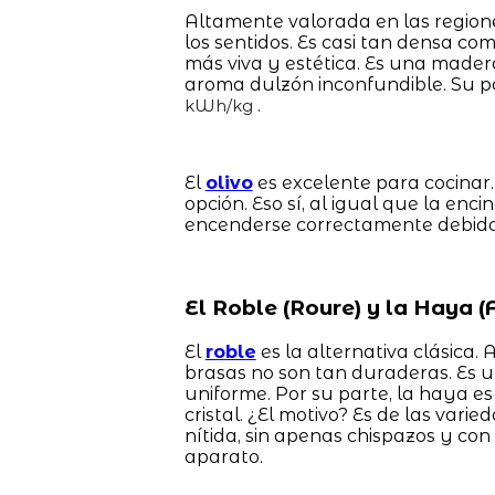
Altamente valorada en las regione
los sentidos. Es casi tan densa co
más viva y estética. Es una mader
aroma dulzón inconfundible. Su po
.
kWh/kg
El
olivo
es excelente para cocinar.
opción. Eso sí, al igual que la enc
encenderse correctamente debido 
El Roble (Roure) y la Haya (F
El
roble
es la alternativa clásica.
brasas no son tan duraderas. Es 
uniforme. Por su parte, la haya e
cristal. ¿El motivo? Es de las va
nítida, sin apenas chispazos y con
aparato.