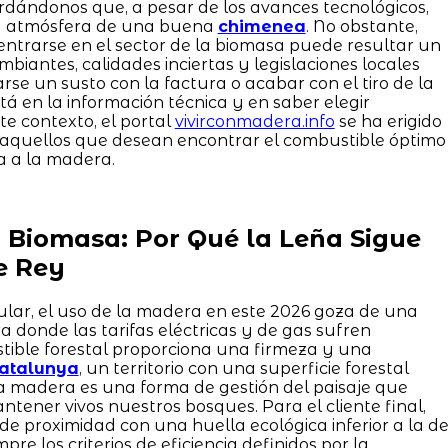
ordándonos que, a pesar de los avances tecnológicos,
la atmósfera de una buena
chimenea
. No obstante,
ntrarse en el sector de la biomasa puede resultar un
iantes, calidades inciertas y legislaciones locales
rse un susto con la factura o acabar con el tiro de la
 en la información técnica y en saber elegir
te contexto, el portal
vivirconmadera.info
se ha erigido
a aquellos que desean encontrar el combustible óptimo
a a la madera.
a Biomasa: Por Qué la Leña Sigue
e Rey
lar, el uso de la madera en este 2026 goza de una
 donde las tarifas eléctricas y de gas sufren
stible forestal proporciona una firmeza y una
atalunya
, un territorio con una superficie forestal
a madera es una forma de gestión del paisaje que
tener vivos nuestros bosques. Para el cliente final,
de proximidad con una huella ecológica inferior a la d
re los criterios de eficiencia definidos por la