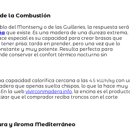
a de la Combustión
lo del Montseny o de las Guilleries, la respuesta será
ña
que existe. Es una madera de una dureza extrema,
ce especial es su capacidad para crear brasas que
tener prisa; tarda en prender, pero una vez que lo
constante y muy potente. Resulta perfecta para
de conservar el confort térmico nocturno sin
a capacidad calorífica cercana a las
con u
4.5 kWh/kg
adera que apenas suelta chispas, lo que la hace muy
. En la web
vivirconmadera.info
, la encina es el product
tizar que el comprador reciba troncos con el corte
 Pura y Aroma Mediterráneo