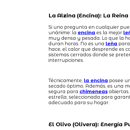
La Alzina (Encina): La Rein
Si uno pregunta en cualquier pueb
unánime: la
encina
es la mejor
le
muy densa y pesada. Lo que la ha
duran horas. No es una
leña
para 
hace, el calor que desprende es 
sistemas cerrados donde se preten
interrupciones.
Técnicamente,
la encina
posee un
secado óptimo. Además, es una m
segura para
chimeneas
abiertas
estrella, seleccionada para garan
adecuado para su hogar.
El Olivo (Olivera): Energía