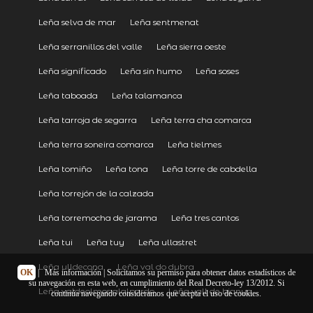
Leña selva de mar
Leña sentmenat
Leña serranillos del valle
Leña sierra oeste
Leña significado
Leña sin humo
Leña soses
Leña taboada
Leña talamanca
Leña tarroja de segarra
Leña terra cha comarca
Leña terra soneira comarca
Leña tielmes
Leña tomiño
Leña tona
Leña torre de cabdella
Leña torrejón de la calzada
Leña torremocha de jarama
Leña tres cantos
Leña tui
Leña tuy
Leña ullastret
Leña ulldecona
Leña val do dubra
OK
|
Más información
| Solicitamos su permiso para obtener datos estadísticos de
su navegación en esta web, en cumplimiento del Real Decreto-ley 13/2012. Si
Leña valdeolmos alalpardo
Leña vall de bianya
continúa navegando consideramos que acepta el uso de cookies.