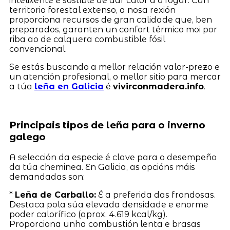
intelixente e sostible de dar calor a o fogar. Cun
territorio forestal extenso, a nosa rexión
proporciona recursos de gran calidade que, ben
preparados, garanten un confort térmico moi por
riba ao de calquera combustible fósil
convencional.
Se estás buscando a mellor relación valor-prezo e
un atención profesional, o mellor sitio para mercar
a túa
leña en Galicia
é
vivirconmadera.info
.
Principais tipos de leña para o inverno
galego
A selección da especie é clave para o desempeño
da túa cheminea. En Galicia, as opcións máis
demandadas son:
*
Leña de Carballo:
É a preferida das frondosas.
Destaca pola súa elevada densidade e enorme
poder calorífico (aprox. 4.619 kcal/kg).
Proporciona unha combustión lenta e brasas