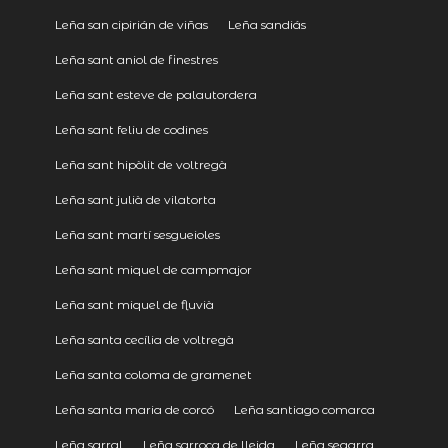
Leña san cipirián de viñas
Leña sandiás
Leña sant aniol de finestres
Leña sant esteve de palautordera
Leña sant feliu de codines
Leña sant hipòlit de voltregà
Leña sant julià de vilatorta
Leña sant martí sesgueioles
Leña sant miquel de campmajor
Leña sant miquel de fluvià
Leña santa cecília de voltregà
Leña santa coloma de gramenet
Leña santa maria de corcó
Leña santiago comarca
Leña sarral
Leña sarroca de lleida
Leña segarra