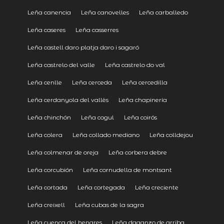
Leña canencia
Leña canovelles
Leña carballedo
Leña caseres
Leña casserres
Leña castell daro platja daro i sagaró
Leña castrelo del valle
Leña castrelo do val
Leña cenlle
Leña cerceda
Leña cercedilla
Leña cerdanyola del vallès
Leña chapinería
Leña chinchón
Leña cogul
Leña coirós
Leña colera
Leña collado mediano
Leña colldejou
Leña colmenar de oreja
Leña corbera debre
Leña corcubión
Leña cornudella de montsant
Leña cortada
Leña cortegada
Leña creciente
Leña creixell
Leña cubas de la sagra
Leña cuenca del henares
Leña daganzo de arriba