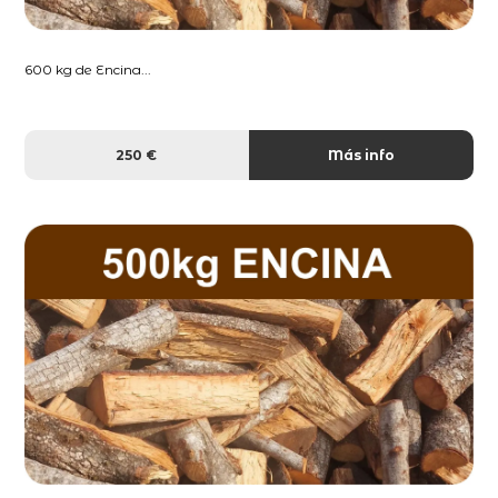
600 kg de Encina...
250 €
Más info