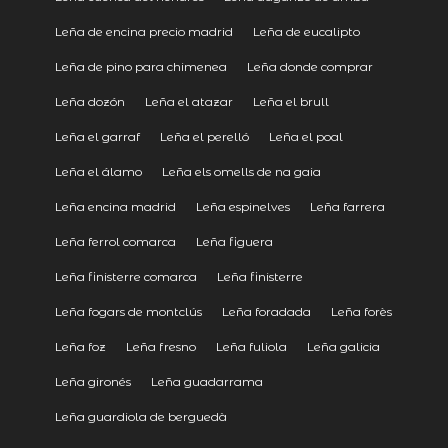
Leña de encina precio madrid
Leña de eucalipto
Leña de pino para chimenea
Leña donde comprar
Leña dozón
Leña el atazar
Leña el brull
Leña el garraf
Leña el perelló
Leña el poal
Leña el álamo
Leña els omells de na gaia
Leña encina madrid
Leña espinelves
Leña farrera
Leña ferrol comarca
Leña figuera
Leña finisterre comarca
Leña finisterre
Leña fogars de montclús
Leña foradada
Leña forès
Leña foz
Leña fresno
Leña fuliola
Leña galicia
Leña gironés
Leña guadarrama
Leña guardiola de berguedà