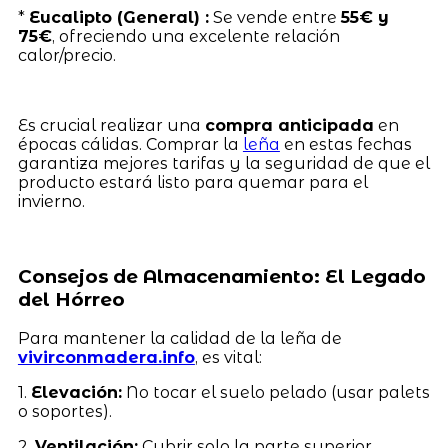
*
Eucalipto (General) :
Se vende entre
55€ y
75€
, ofreciendo una excelente relación
calor/precio.
Es crucial realizar una
compra anticipada
en
épocas cálidas. Comprar la
leña
en estas fechas
garantiza mejores tarifas y la seguridad de que el
producto estará listo para quemar para el
invierno.
Consejos de Almacenamiento: El Legado
del Hórreo
Para mantener la calidad de la leña de
vivirconmadera.info
, es vital:
1.
Elevación:
No tocar el suelo pelado (usar palets
o soportes).
2.
Ventilación:
Cubrir solo la parte superior