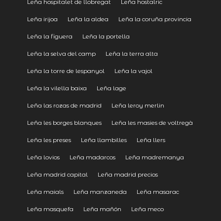
Leña hospitalet de llobregat
Leña hostalric
Leña irijoa
Leña la aldea
Leña la coruña provincia
Leña la figuera
Leña la portella
Leña la selva del camp
Leña la terra alta
Leña la torre de lespanyol
Leña la vajol
Leña la vilella baixa
Leña lage
Leña las rozas de madrid
Leña leroy merlin
Leña les borges blanques
Leña les masies de voltregà
Leña les preses
Leña llambilles
Leña llers
Leña lovios
Leña madarcos
Leña madremanya
Leña madrid capital
Leña madrid precios
Leña maials
Leña manzaneda
Leña masarac
Leña masquefa
Leña mañón
Leña meco