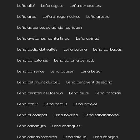
Leña albí
Leña algete
Leña almacelles
Leña arbo
Leña arroyomolinos
Leña arteixo
Leña as pontes de garcía rodríguez
Leña avellanes i santa linya
Leña avinyó
Leña badia del vallès
Leña baiona
Leña barbadás
Leña barcelonés
Leña baronia de rialb
Leña barreiros
Leña bausen
Leña begur
Leña bellmunt durgell
Leña benavent de segrià
Leña berzosa del lozoya
Leña biure
Leña boborás
Leña bolvir
Leña bordils
Leña braojos
Leña bricodepot
Leña bóveda
Leña cabanabona
Leña cabanyes
Leña cadaqués
Leña caldas comarca
Leña calella
Leña canejan