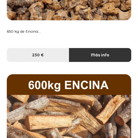
650 kg de Encina...
230 €
Más info