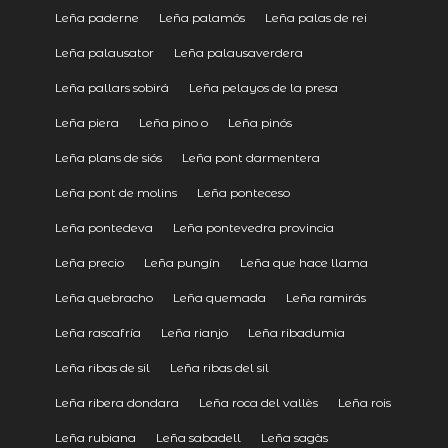
Leña paderne
Leña palamós
Leña palas de rei
Leña palausator
Leña palausaverdera
Leña pallars sobirá
Leña pelayos de la presa
Leña piera
Leña pino o
Leña pinós
Leña plans de siós
Leña pont darmentera
Leña pont de molins
Leña ponteceso
Leña pontedeva
Leña pontevedra provincia
Leña precio
Leña pungín
Leña que hace llama
Leña quebracho
Leña quemada
Leña ramirás
Leña rascafría
Leña rianjo
Leña ribadumia
Leña ribas de sil
Leña ribas del sil
Leña ribera dondara
Leña roca del vallès
Leña rois
Leña rubiana
Leña sabadell
Leña sagàs