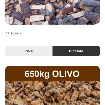
750 kg de Pi...
575 €
Más info