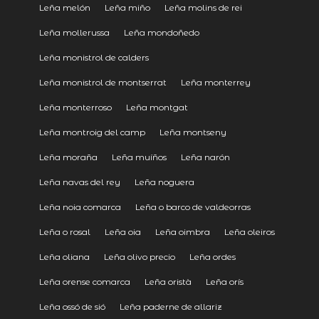
Leña melón
Leña miño
Leña molins de rei
Leña mollerussa
Leña mondoñedo
Leña monistrol de calders
Leña monistrol de montserrat
Leña monterrey
Leña monterroso
Leña montgat
Leña montroig del camp
Leña montseny
Leña moraña
Leña muíños
Leña narón
Leña navas del rey
Leña noguera
Leña noia comarca
Leña o barco de valdeorras
Leña o rosal
Leña oia
Leña oimbra
Leña oleiros
Leña oliana
Leña olivo precio
Leña ordes
Leña orense comarca
Leña oristà
Leña orís
Leña ossó de sió
Leña paderne de allariz