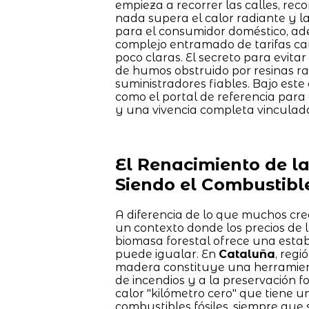
empieza a recorrer las calles, rec
nada supera el calor radiante y 
para el consumidor doméstico, ade
complejo entramado de tarifas camb
poco claras. El secreto para evita
de humos obstruido por resinas rad
suministradores fiables. Bajo este 
como el portal de referencia par
y una vivencia completa vinculad
El Renacimiento de l
Siendo el Combustibl
A diferencia de lo que muchos cre
un contexto donde los precios de 
biomasa forestal ofrece una esta
puede igualar. En
Cataluña
, regi
madera constituye una herramienta
de incendios y a la preservación f
calor "kilómetro cero" que tiene
combustibles fósiles, siempre que