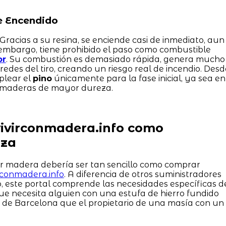
de Encendido
 Gracias a su resina, se enciende casi de inmediato, aun
 embargo, tiene prohibido el paso como combustible
or
. Su combustión es demasiado rápida, genera mucho
edes del tiro, creando un riesgo real de incendio. Desd
lear el
pino
únicamente para la fase inicial, ya sea en
cir maderas de mayor dureza.
vivirconmadera.info como
nza
ir madera debería ser tan sencillo como comprar
irconmadera.info
. A diferencia de otros suministradores
, este portal comprende las necesidades específicas d
que necesita alguien con una estufa de hierro fundido
a de Barcelona que el propietario de una masía con un