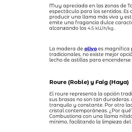
Muy apreciada en las zonas de Tar
espectáculo para los sentidos. Es 
producir una llama más viva y esté
emite una fragancia dulce caracter
alcanzando los
.
4.5 kWh/kg
La madera de
olivo
es magnífica p
tradicionales, no existe mejor opci
lecho de astillas para encenderse
Roure (Roble) y Faig (Haya)
El roure representa la opción trad
sus brasas no son tan duraderas
tranquilo y constante. Por otro lad
cristal contemporáneas. ¿Por qué
Combustiona con una llama nítida,
mínimo, facilitando la limpieza del