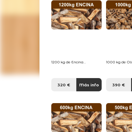
1200 kg de Encina...
1000 kg de Oliv
320 €
Más info
390 €