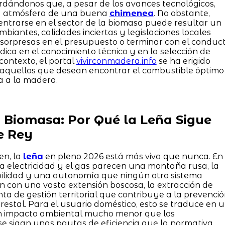
ordándonos que, a pesar de los avances tecnológicos,
la atmósfera de una buena
chimenea
. No obstante,
ntrarse en el sector de la biomasa puede resultar un
iantes, calidades inciertas y legislaciones locales
r sorpresas en el presupuesto o terminar con el conduc
ica en el conocimiento técnico y en la selección de
contexto, el portal
vivirconmadera.info
se ha erigido
a aquellos que desean encontrar el combustible óptimo
a a la madera.
a Biomasa: Por Qué la Leña Sigue
e Rey
en, la
leña
en pleno 2026 está más viva que nunca. En
la electricidad y el gas parecen una montaña rusa, la
bilidad y una autonomía que ningún otro sistema
ón con una vasta extensión boscosa, la extracción de
 de gestión territorial que contribuye a la prevenci
orestal. Para el usuario doméstico, esto se traduce en 
 un impacto ambiental mucho menor que los
 se sigan unas pautas de eficiencia que la normativa