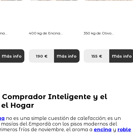
na...
400 kg de Encina...
350 kg de Olivo...
Más info
190 €
Más info
155 €
Más info
 Comprador Inteligente y el
 el Hogar
ya
no es una simple cuestión de calefacción; es un
s masías del Empordà con los pisos modernos del
primeros fríos de noviembre, el aroma a
encina
y
roble