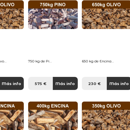
o...
750 kg de Pi...
650 kg de Encina...
Más info
575 €
Más info
230 €
Más info