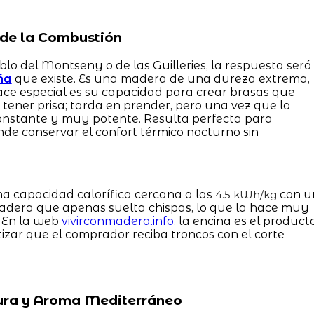
a de la Combustión
lo del Montseny o de las Guilleries, la respuesta será
ña
que existe. Es una madera de una dureza extrema,
ce especial es su capacidad para crear brasas que
tener prisa; tarda en prender, pero una vez que lo
constante y muy potente. Resulta perfecta para
de conservar el confort térmico nocturno sin
a capacidad calorífica cercana a las
con u
4.5 kWh/kg
adera que apenas suelta chispas, lo que la hace muy
. En la web
vivirconmadera.info
, la encina es el product
tizar que el comprador reciba troncos con el corte
 Pura y Aroma Mediterráneo