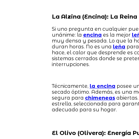
La Alzina (Encina): La Rein
Si uno pregunta en cualquier pueb
unánime: la
encina
es la mejor
le
muy densa y pesada. Lo que la ha
duran horas. No es una
leña
para 
hace, el calor que desprende es 
sistemas cerrados donde se preten
interrupciones.
Técnicamente,
la encina
posee un
secado óptimo. Además, es una m
segura para
chimeneas
abiertas
estrella, seleccionada para garan
adecuado para su hogar.
El Olivo (Olivera): Energía