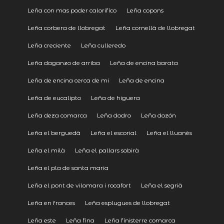
Leña con mas poder calorifico
Leña copons
Leña corbera de llobregat
Leña cornellà de llobregat
Leña creciente
Leña culleredo
Leña daganzo de arriba
Leña de encina barata
Leña de encina cerca de mi
Leña de encina
Leña de eucalipto
Leña de higuera
Leña deza comarca
Leña dodro
Leña dozón
Leña el berguedà
Leña el escorial
Leña el lluanès
Leña el milà
Leña el pallars sobirà
Leña el pla de santa maria
Leña el pont de vilomara i rocafort
Leña el segrià
Leña en frances
Leña esplugues de llobregat
Leña este
Leña fina
Leña finisterre comarca