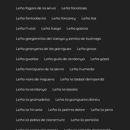
Leña fogars de la selva
Leña fonollosa
Leña fontcoberta
Leña forcarey
Leña foz
Leña frutal
Leña fuego
Leña galicia
Leña gargantilla del lozoya y pinilla de buitrago
Leña granyena de les garrigues
Leña grove
Leña gualba
Leña guils de cerdanya
Leña gósol
Leña horcajuelo de la sierra
Leña humeda
Leña ivars de noguera
Leña la bisbal dempordà
Leña la cerdanya
Leña la escala
Leña la granadella
Leña la guingueta dàneu
Leña la hiruela
Leña la palma debre
Leña la pera
Leña la pobla de claramunt
Leña la portella
Leña la serna del monte
Leña la tallada dempordà