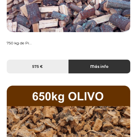
750 kg de Pi...
575 €
Más info