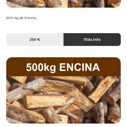
600 kg de Encina...
250 €
Más info