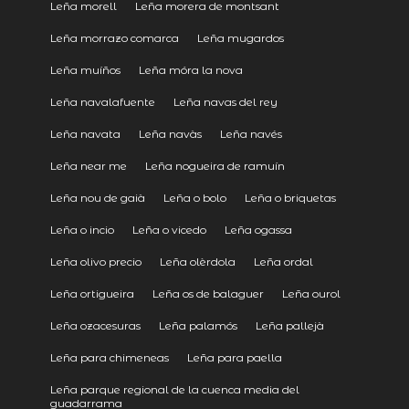
Leña morell
Leña morera de montsant
Leña morrazo comarca
Leña mugardos
Leña muíños
Leña móra la nova
Leña navalafuente
Leña navas del rey
Leña navata
Leña navàs
Leña navés
Leña near me
Leña nogueira de ramuín
Leña nou de gaià
Leña o bolo
Leña o briquetas
Leña o incio
Leña o vicedo
Leña ogassa
Leña olivo precio
Leña olèrdola
Leña ordal
Leña ortigueira
Leña os de balaguer
Leña ourol
Leña ozacesuras
Leña palamós
Leña pallejà
Leña para chimeneas
Leña para paella
Leña parque regional de la cuenca media del
guadarrama