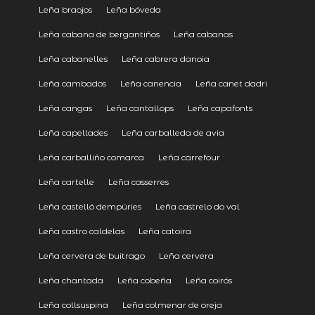
Leña braojos
Leña bóveda
Leña cabana de bergantiños
Leña cabanas
Leña cabanelles
Leña cabrera danoia
Leña cambados
Leña canencia
Leña canet dadri
Leña cangas
Leña cantallops
Leña capafonts
Leña capellades
Leña carballeda de avia
Leña carballiño comarca
Leña carrefour
Leña cartelle
Leña casserres
Leña castelló dempúries
Leña castrelo do val
Leña castro caldelas
Leña catoira
Leña cervera de buitrago
Leña cervera
Leña chantada
Leña cobeña
Leña coirós
Leña collsuspina
Leña colmenar de oreja