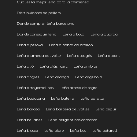
Cual es la mejor leña para la chimenea
Distribuidores de pellets
Donde comprar leña barcelona
Donde conseguir leña
Leña a bola
Leña a guarda
Leña a peroxa
Leña a pobra do brollón
Leña alameda del valle
Leña albagés
Leña albons
Leña alió
Leña alàs i cerc
Leña ambite
Leña anglès
Leña aranga
Leña argenola
Leña arroyomolinos
Leña artesa de segre
Leña badalona
Leña baleira
Leña baralla
Leña barata
Leña barberà del vallès
Leña begur
Leña belianes
Leña bergantiños comarca
Leña biosca
Leña biure
Leña bot
Leña botarell