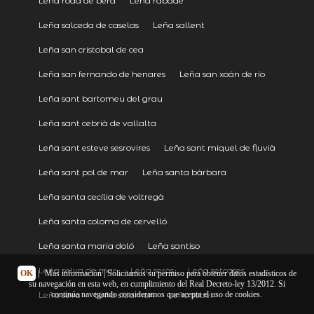
Leña roda de berà
Leña rábade
Leña salceda de caselas
Leña sallent
Leña san cristobal de cea
Leña san fernando de henares
Leña san xoán de río
Leña sant bartomeu del grau
Leña sant cebrià de vallalta
Leña sant esteve sesrovires
Leña sant miquel de fluvià
Leña sant pol de mar
Leña santa bàrbara
Leña santa cecília de voltregà
Leña santa coloma de cervelló
Leña santa maria doló
Leña santiso
Leña selva de mar
Leña seròs
Leña setcases
OK
|
Más información
| Solicitamos su permiso para obtener datos estadísticos de
su navegación en esta web, en cumplimiento del Real Decreto-ley 13/2012. Si
Leña seva
Leña sidamon
Leña sober
continúa navegando consideramos que acepta el uso de cookies.