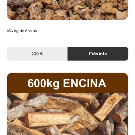
650 kg de Encina...
230 €
Más info