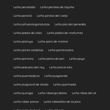
Leña peralada
Leña perales de tajuña
Leña perelló
Leña pinilla del valle
Leña piñuécargandullas
Leña pla del penedès
Leña pobla de lillet
Leña pobla de mafumet
Leña polinya
Leña pont de molins
Leña ponte caldelas
Leña pontevedra
Leña pontons
Leña porto do son
Leña poyo
Leña pozuelo del rey
Leña precio kilo
Leña puentedeva
Leña puigcerda
Leña puigverd de lleida
Leña quemada
Leña quiroga
Leña ribaroja debre
Leña ribas del sil
Leña roble precio
Leña robledillo de la jara