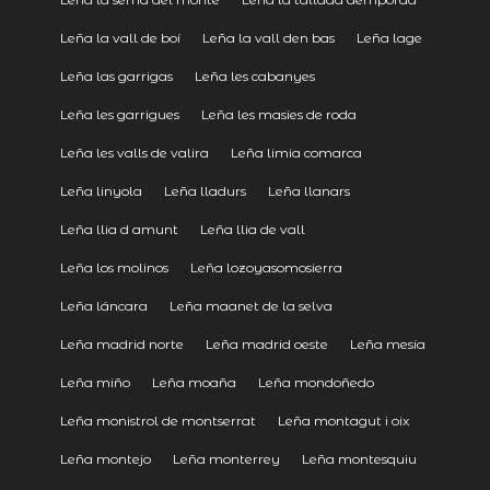
Leña la vall de boí
Leña la vall den bas
Leña lage
Leña las garrigas
Leña les cabanyes
Leña les garrigues
Leña les masies de roda
Leña les valls de valira
Leña limia comarca
Leña linyola
Leña lladurs
Leña llanars
Leña llia d amunt
Leña llia de vall
Leña los molinos
Leña lozoyasomosierra
Leña láncara
Leña maanet de la selva
Leña madrid norte
Leña madrid oeste
Leña mesía
Leña miño
Leña moaña
Leña mondoñedo
Leña monistrol de montserrat
Leña montagut i oix
Leña montejo
Leña monterrey
Leña montesquiu