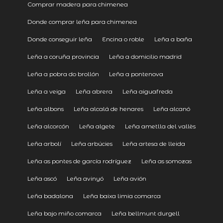
Comprar madera para chimenea
Donde comprar leña para chimenea
Donde conseguir leña
Encina o roble
Leña a baña
Leña a coruña provincia
Leña a domicilio madrid
Leña a pobra do brollón
Leña a pontenova
Leña a veiga
Leña abrera
Leña aiguafreda
Leña albons
Leña alcalá de henares
Leña alcanó
Leña alcorcón
Leña algete
Leña ametlla del vallès
Leña arbolí
Leña arbúcies
Leña artesa de lleida
Leña as pontes de garcía rodríguez
Leña as somozas
Leña ascó
Leña avinyó
Leña avión
Leña badalona
Leña baixa limia comarca
Leña bajo miño comarca
Leña bellmunt durgell