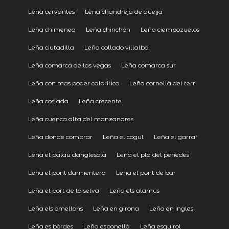
Leña cervantes
Leña chandreja de queija
Leña chimenea
Leña chinchón
Leña ciempozuelos
Leña ciutadilla
Leña collado villalba
Leña comarca de las vegas
Leña comarca sur
Leña con mas poder calorifico
Leña cornellà del terri
Leña coslada
Leña crecente
Leña cuenca alta del manzanares
Leña donde comprar
Leña el cogul
Leña el garraf
Leña el palau danglesola
Leña el pla del penedès
Leña el pont darmentera
Leña el pont de bar
Leña el port de la selva
Leña els alamús
Leña els omellons
Leña en girona
Leña en ingles
Leña es bòrdes
Leña esponellà
Leña esquirol