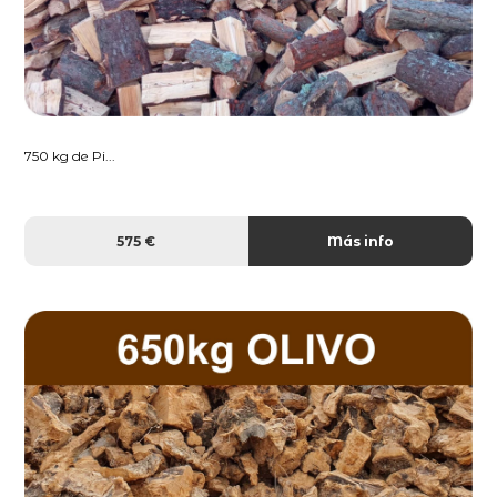
750 kg de Pi...
575 €
Más info