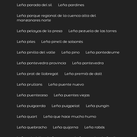
Leña parada del sil
Leña pardines
Leña parque regional de la cuenca alta del
manzanares norte
Leña pelayos de la presa
Leña pezuela de las torres
Leña piles
Leña pinell de solsonès
Leña pinilla del valle
Leña pino
Leña pontedeume
Leña pontevedra provincia
Leña pontevedra
Leña prat de llobregat
Leña premià de dalt
Leña prullans
Leña puente nuevo
Leña puenteceso
Leña puentes viejas
Leña puigcerda
Leña puigpelat
Leña pungín
Leña quart
Leña que hace mucho humo
Leña quebracho
Leña quijorna
Leña rabós