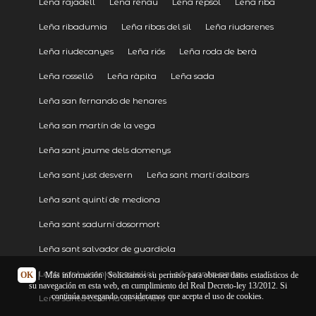
Leña rajadell
Leña renau
Leña repsol
Leña riba
Leña ribadumia
Leña ribas del sil
Leña riudarenes
Leña riudecanyes
Leña riós
Leña roda de berà
Leña rosselló
Leña ràpita
Leña sada
Leña san fernando de henares
Leña san martín de la vega
Leña sant jaume dels domenys
Leña sant just desvern
Leña sant martí dalbars
Leña sant quintí de mediona
Leña sant sadurní dosormort
Leña sant salvador de guardiola
Leña sant vicen de castellet
Leña santa agnes
OK
|
Más información
| Solicitamos su permiso para obtener datos estadísticos de
su navegación en esta web, en cumplimiento del Real Decreto-ley 13/2012. Si
continúa navegando consideramos que acepta el uso de cookies.
Leña santa coloma de farners