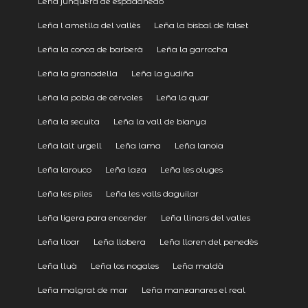
Leña junquera de espadañedo
Leña l ametlla del vallès
Leña la bisbal de falset
Leña la conca de barberà
Leña la garrocha
Leña la granadella
Leña la gudiña
Leña la pobla de cérvoles
Leña la quar
Leña la secuita
Leña la vall de bianya
Leña lalt urgell
Leña lama
Leña lanoia
Leña larouco
Leña laza
Leña les oluges
Leña les piles
Leña les valls daguilar
Leña ligera para encender
Leña llinars del valles
Leña lloar
Leña llobera
Leña lloren del penedès
Leña lluà
Leña los nogales
Leña maldà
Leña malgrat de mar
Leña manzanares el real