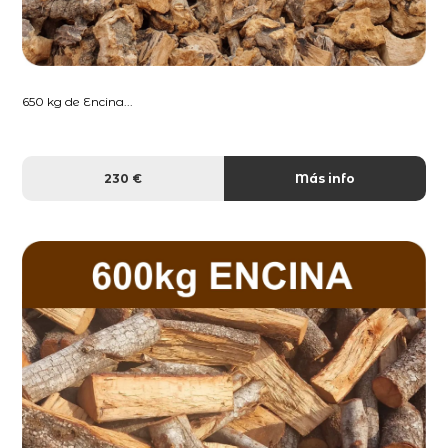
650 kg de Encina...
230 €
Más info