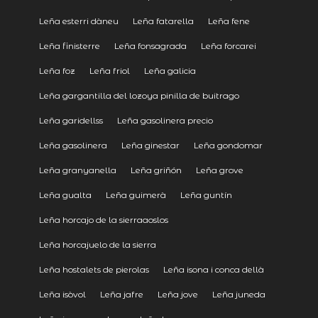
Leña esterri dàneu
Leña fatarella
Leña fene
Leña finisterre
Leña fonsagrada
Leña forcarei
Leña foz
Leña friol
Leña galicia
Leña gargantilla del lozoya pinilla de buitrago
Leña garidellss
Leña gasolinera precio
Leña gasolinera
Leña ginestar
Leña gondomar
Leña granyanella
Leña griñón
Leña grove
Leña gualta
Leña guimerà
Leña guntín
Leña horcajo de la sierraaoslos
Leña horcajuelo de la sierra
Leña hostalets de pierolas
Leña isona i conca dellà
Leña isòvol
Leña jafre
Leña jove
Leña juneda