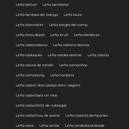
Leña bellvei
Leña benifallet
Leña berzosa del lozoya
Leña biure
Leña blancafort
Leña borges del camp
Leña brico depot
Leña brull
Leña bòrdes es
Leña cabanabona
Leña cabrera danoia
Leña cadaqués
Leña caldes destrac
Leña calella
Leña calvos de randín
Leña camariñas
Leña campllong
Leña cardona
Leña castell daro platja daro i sagaró
Leña castellbell i el vilar
Leña castellfollit de riubregós
Leña castellnou de seana
Leña castelló dempúries
Leña cava
Leña cenlle
Leña cerdedocotobade