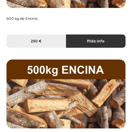
600 kg de Encina...
250 €
Más info