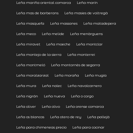
Leña mariña oriental comarca
Leña marín
Leña mas de barberans
Leña masies de voltregà
Leña masquefa
Leña massanes
Leña matadepera
Leña meco
Leña melide
Leña menàrguens
Leña miravet
Leña moeche
Leña montclar
Leña montejo de la sierra
Leña monterrei
Leña montmeló
Leña montornès de segarra
Leña moralzarzal
Leña moraña
Leña mugía
Leña mura
Leña nalec
Leña navalcarnero
Leña nigrán
Leña nueva
Leña o corgo
Leña oliver
Leña olivo
Leña orense comarca
Leña os blancos
Leña otero de rey
Leña pallejà
Leña para chimeneas precio
Leña para cocinar