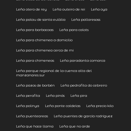
Leña otero de rey
Leña outeiro de rei
Leña oya
Leña palau de santa eulàlia
Leña pallaresoss
Leña para barbacoas
Leña para calots
Leña para chimenea a domicilio
Leña para chimenea cerca de mi
Leña para chimeneas
Leña paradanta comarca
Leña parque regional de la cuenca alta del
manzanares sur
Leña pazos de borbén
Leña pedrafita do cebreiro
Leña perafita
Leña pinós
Leña pira
Leña polinya
Leña ponte caldelas
Leña precio kilo
Leña puenteareas
Leña puentes de garcía rodríguez
Leña que hace llama
Leña que no arde