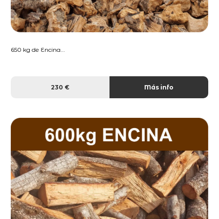
650 kg de Encina...
230 €
Más info