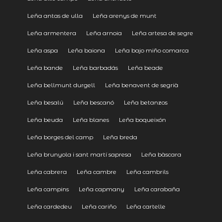
Leña antas de ulla
Leña arenys de munt
Leña armentera
Leña arnoia
Leña artesa de segre
Leña aspa
Leña baiona
Leña bajo miño comarca
Leña bande
Leña barbadás
Leña beade
Leña bellmunt durgell
Leña benavent de segrià
Leña besalú
Leña bescanó
Leña betanzos
Leña beuda
Leña blanes
Leña boqueixón
Leña borges del camp
Leña breda
Leña brunyola i sant martí sapresa
Leña bàscara
Leña cabrera
Leña cambre
Leña cambrils
Leña campins
Leña capmany
Leña carabaña
Leña cardedeu
Leña cariño
Leña cartelle