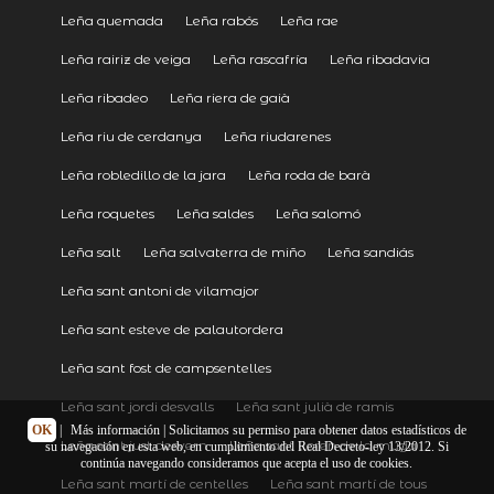
Leña quemada
Leña rabós
Leña rae
Leña rairiz de veiga
Leña rascafría
Leña ribadavia
Leña ribadeo
Leña riera de gaià
Leña riu de cerdanya
Leña riudarenes
Leña robledillo de la jara
Leña roda de barà
Leña roquetes
Leña saldes
Leña salomó
Leña salt
Leña salvaterra de miño
Leña sandiás
Leña sant antoni de vilamajor
Leña sant esteve de palautordera
Leña sant fost de campsentelles
Leña sant jordi desvalls
Leña sant julià de ramis
OK
|
Más información
| Solicitamos su permiso para obtener datos estadísticos de
Leña sant just desvern
Leña sant lloren de la muga
su navegación en esta web, en cumplimiento del Real Decreto-ley 13/2012. Si
continúa navegando consideramos que acepta el uso de cookies.
Leña sant martí de centelles
Leña sant martí de tous