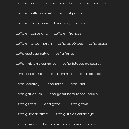
Leña el bollo
Leña el moianès
Leña el montmell
Leña el pallars sobirà
Leña el papiol
Leña el tarragonès
Leña els guiamets
Leña en barcelona
Leña en frances
Leña en leroy merlin
Leña es bòrdes
Leña esgos
Leña espluga calva
Leña ferrol
Leña finisterre comarca
Leña folgoso do courel
Leña fondarella
Leña fontrubí
Leña forallac
Leña forcarey
Leña forès
Leña friol
Leña garidellss
Leña gasolinera repsol precio
Leña getafe
Leña godall
Leña grove
Leña guadarrama
Leña guils de cerdanya
Leña guixers
Leña horcajo de la sierra aoslos