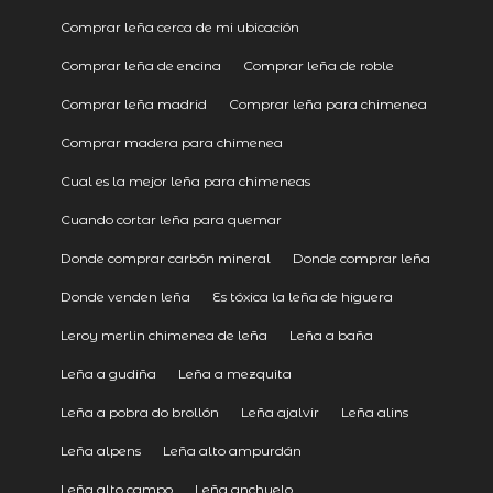
Comprar leña cerca de mi ubicación
Comprar leña de encina
Comprar leña de roble
Comprar leña madrid
Comprar leña para chimenea
Comprar madera para chimenea
Cual es la mejor leña para chimeneas
Cuando cortar leña para quemar
Donde comprar carbón mineral
Donde comprar leña
Donde venden leña
Es tóxica la leña de higuera
Leroy merlin chimenea de leña
Leña a baña
Leña a gudiña
Leña a mezquita
Leña a pobra do brollón
Leña ajalvir
Leña alins
Leña alpens
Leña alto ampurdán
Leña alto campo
Leña anchuelo