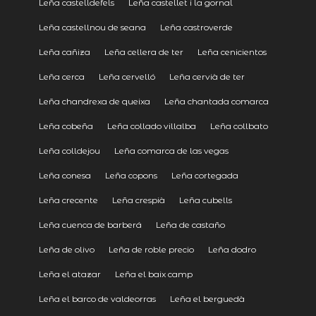
Leña castelldefels
Leña castellet i la gornal
Leña castellnou de seana
Leña castroverde
Leña cañiza
Leña cellera de ter
Leña cenicientos
Leña cerca
Leña cervelló
Leña cervià de ter
Leña chandrexa de queixa
Leña chantada comarca
Leña cobeña
Leña collado villalba
Leña collbato
Leña colldejou
Leña comarca de las vegas
Leña conesa
Leña copons
Leña cortegada
Leña crecente
Leña crespià
Leña cubells
Leña cuenca de barberá
Leña de castaño
Leña de olivo
Leña de roble precio
Leña dodro
Leña el atazar
Leña el baix camp
Leña el barco de valdeorras
Leña el berguedà