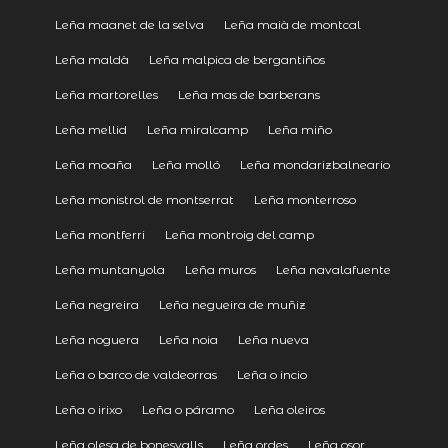
Leña maanet de la selva
Leña maià de montcal
Leña maldà
Leña malpica de bergantiños
Leña martorelles
Leña mas de barberans
Leña mellid
Leña miralcamp
Leña miño
Leña moaña
Leña molló
Leña mondarizbalneario
Leña monistrol de montserrat
Leña monterroso
Leña montferri
Leña montroig del camp
Leña muntanyola
Leña muros
Leña navalafuente
Leña negreira
Leña negueira de muñiz
Leña noguera
Leña noia
Leña nueva
Leña o barco de valdeorras
Leña o incio
Leña o irixo
Leña o páramo
Leña oleiros
Leña olesa de bonesvalls
Leña ordes
Leña osor