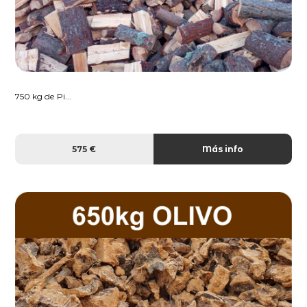
750 kg de Pi...
575 €
Más info