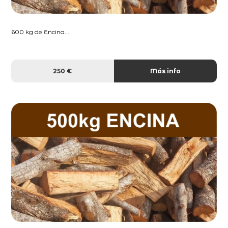
600 kg de Encina...
250 €
Más info