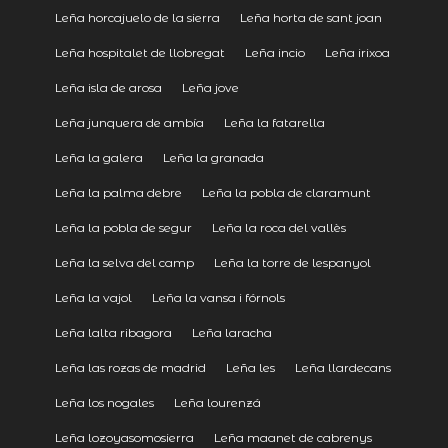
Leña horcajuelo de la sierra
Leña horta de sant joan
Leña hospitalet de llobregat
Leña incio
Leña irixoa
Leña isla de arosa
Leña jove
Leña junquera de ambía
Leña la fatarella
Leña la galera
Leña la granada
Leña la palma debre
Leña la pobla de claramunt
Leña la pobla de segur
Leña la roca del vallès
Leña la selva del camp
Leña la torre de lespanyol
Leña la vajol
Leña la vansa i fórnols
Leña lalta ribagora
Leña laracha
Leña las rozas de madrid
Leña les
Leña llardecans
Leña los nogales
Leña lourenzá
Leña lozoyasomosierra
Leña maanet de cabrenys