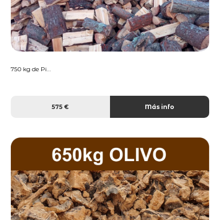
750 kg de Pi...
575 €
Más info