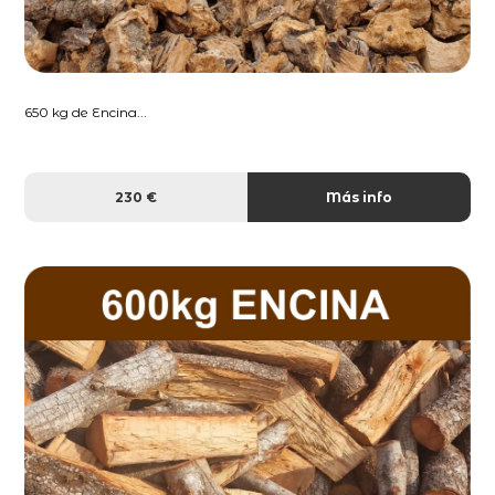
650 kg de Encina...
230 €
Más info