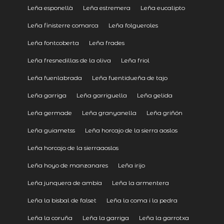
Leña esponellà
Leña estremera
Leña eucalipto
Leña finisterre comarca
Leña folgueroles
Leña fontcoberta
Leña frades
Leña fresnedillas de la oliva
Leña friol
Leña fuenlabrada
Leña fuentidueña de tajo
Leña garriga
Leña garriguella
Leña gelida
Leña germade
Leña granyanella
Leña griñón
Leña guiametss
Leña horcajo de la sierra aoslos
Leña horcajo de la sierraaoslos
Leña hoyo de manzanares
Leña irijo
Leña junquera de ambía
Leña la armentera
Leña la bisbal de falset
Leña la coma i la pedra
Leña la coruña
Leña la garriga
Leña la garrotxa