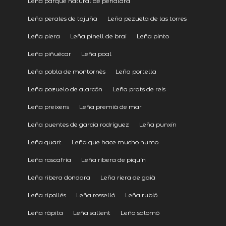
Leña parque natural de peñalara
Leña perales de tajuña
Leña pezuela de las torres
Leña piera
Leña pinell de brai
Leña pinto
Leña piñuécar
Leña poal
Leña pobla de montornès
Leña portella
Leña pozuelo de alarcón
Leña prats de reis
Leña preixens
Leña premià de mar
Leña puentes de garcía rodríguez
Leña punxín
Leña quart
Leña que hace mucho humo
Leña rascafría
Leña ribera de piquín
Leña ribera dondara
Leña riera de gaià
Leña ripollés
Leña rosselló
Leña rubió
Leña ràpita
Leña sallent
Leña salomó