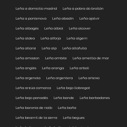
Leña a domicilio madrid
Leña a pobra do brollón
Leña a pontenova
Leña abadín
Leña ajalvir
Leña albagés
Leña albiol
Leña alcover
Leña aldea
Leña alforja
Leña algerri
Leña allariz
Leña alp
Leña altafulla
Leña amazon
Leña ambite
Leña ametlla de mar
Leña anglès
Leña aranga
Leña arbolí
Leña argenola
Leña argentera
Leña arteixo
Leña arzúa comarca
Leña bajo llobregat
Leña bajo panadés
Leña bande
Leña barbadanes
Leña baronia de rialb
Leña baña
Leña becerril de la sierra
Leña begues