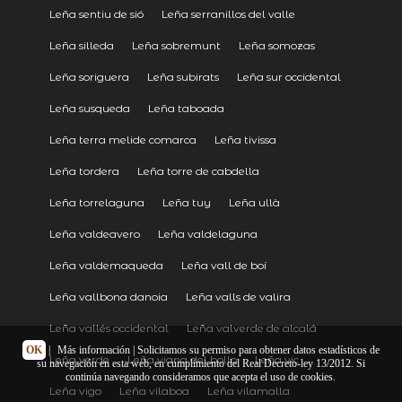
Leña sentiu de sió
Leña serranillos del valle
Leña silleda
Leña sobremunt
Leña somozas
Leña soriguera
Leña subirats
Leña sur occidental
Leña susqueda
Leña taboada
Leña terra melide comarca
Leña tivissa
Leña tordera
Leña torre de cabdella
Leña torrelaguna
Leña tuy
Leña ullà
Leña valdeavero
Leña valdelaguna
Leña valdemaqueda
Leña vall de boí
Leña vallbona danoia
Leña valls de valira
Leña vallés occidental
Leña valverde de alcalá
OK
|
Más información
| Solicitamos su permiso para obtener datos estadísticos de
Leña verde
Leña viana del bollo
Leña vic
su navegación en esta web, en cumplimiento del Real Decreto-ley 13/2012. Si
continúa navegando consideramos que acepta el uso de cookies.
Leña vigo
Leña vilaboa
Leña vilamalla