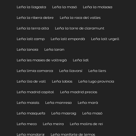
Leña la llagosta
Leña la masó
Leña la molsosa
Leña la ribera debre
Leña la roca del valles
Leña la terra alta
Leña la torre de claramunt
Leña lalt camp
Leña lalt empordà
Leña lalt urgell
Leña lanoia
Leña laran
Leña les masies de voltregà
Leña lidl
Leña limia comarca
Leña llavorsí
Leña llers
Leña llia de vall
Leña lobios
Leña lugo provincia
Leña madrid capital
Leña madrid precios
Leña maials
Leña manresa
Leña marà
Leña masquefa
Leña masroig
Leña masó
Leña meco
Leña meira
Leña molins de rei
Leña mondariz
Leña monforte de lemos