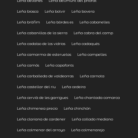
Leña belianes
Leña bellmunt del priorat
Leña biosca
Leña bolvir
Leña bovera
Leña bràfim
Leña bòrdes es
Leña cabanelles
Leña cabanillas de la sierra
Leña cabra del camp
Leña cadalso de los vidrios
Leña cadaqués
Leña camarma de esteruelas
Leña campelles
Leña camós
Leña capafonts
Leña carballeda de valdeorras
Leña carnota
Leña castellar del riu
Leña cedeira
Leña cervià de les garrigues
Leña chantada comarca
Leña chimenea precio
Leña chinchón
Leña clariana de cardener
Leña collado mediano
Leña colmenar del arroyo
Leña colmenarejo