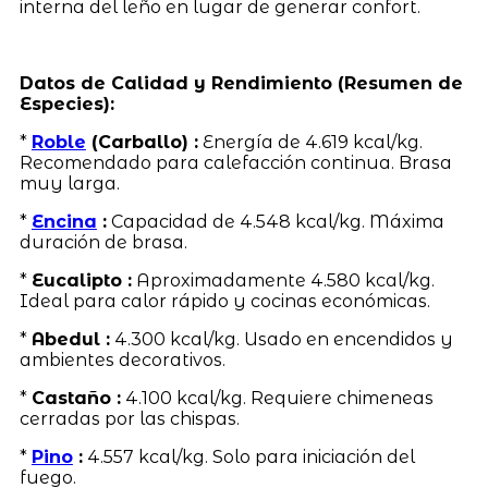
interna del leño en lugar de generar confort.
Datos de Calidad y Rendimiento (Resumen de
Especies):
*
Roble
(Carballo) :
Energía de 4.619 kcal/kg.
Recomendado para calefacción continua. Brasa
muy larga.
*
Encina
:
Capacidad de 4.548 kcal/kg. Máxima
duración de brasa.
*
Eucalipto :
Aproximadamente 4.580 kcal/kg.
Ideal para calor rápido y cocinas económicas.
*
Abedul :
4.300 kcal/kg. Usado en encendidos y
ambientes decorativos.
*
Castaño :
4.100 kcal/kg. Requiere chimeneas
cerradas por las chispas.
*
Pino
:
4.557 kcal/kg. Solo para iniciación del
fuego.