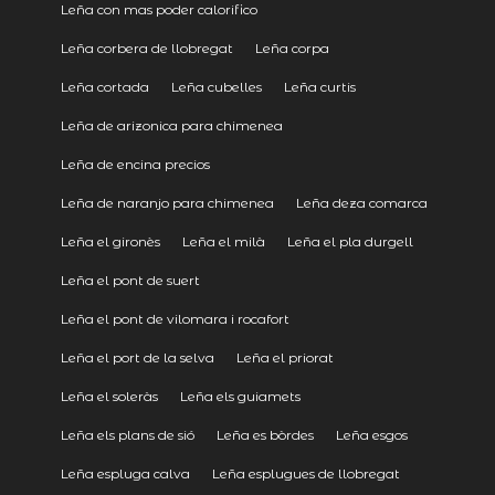
Leña con mas poder calorifico
Leña corbera de llobregat
Leña corpa
Leña cortada
Leña cubelles
Leña curtis
Leña de arizonica para chimenea
Leña de encina precios
Leña de naranjo para chimenea
Leña deza comarca
Leña el gironès
Leña el milà
Leña el pla durgell
Leña el pont de suert
Leña el pont de vilomara i rocafort
Leña el port de la selva
Leña el priorat
Leña el soleràs
Leña els guiamets
Leña els plans de sió
Leña es bòrdes
Leña esgos
Leña espluga calva
Leña esplugues de llobregat