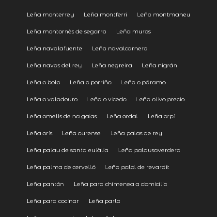
Leña monterrey
Leña montferri
Leña montmaneu
Leña montornès de segarra
Leña muros
Leña navalafuente
Leña navalcarnero
Leña navas del rey
Leña negreira
Leña nigrán
Leña o bolo
Leña o porriño
Leña o páramo
Leña o valadouro
Leña o vicedo
Leña olivo precio
Leña omells de na gaias
Leña ordal
Leña orpí
Leña orís
Leña ourense
Leña palas de rey
Leña palau de santa eulàlia
Leña palausaverdera
Leña palma de cervelló
Leña palol de revardit
Leña pantón
Leña para chimenea a domicilio
Leña para cocinar
Leña parla