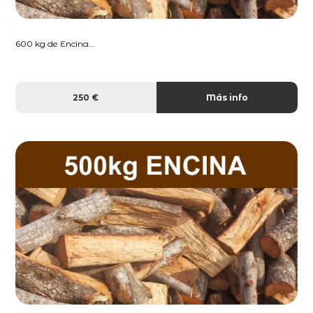
600 kg de Encina...
250 €
Más info