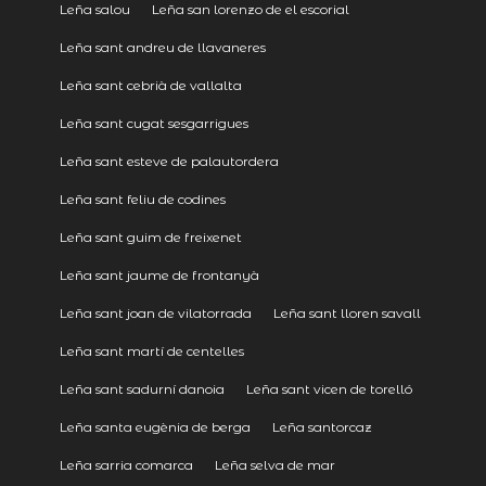
Leña salou
Leña san lorenzo de el escorial
Leña sant andreu de llavaneres
Leña sant cebrià de vallalta
Leña sant cugat sesgarrigues
Leña sant esteve de palautordera
Leña sant feliu de codines
Leña sant guim de freixenet
Leña sant jaume de frontanyà
Leña sant joan de vilatorrada
Leña sant lloren savall
Leña sant martí de centelles
Leña sant sadurní danoia
Leña sant vicen de torelló
Leña santa eugènia de berga
Leña santorcaz
Leña sarria comarca
Leña selva de mar