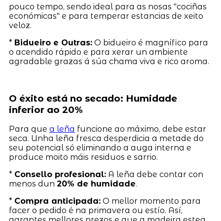
pouco tempo, sendo ideal para as nosas "cociñas
económicas" e para temperar estancias de xeito
veloz.
*
Bidueiro e Outras:
O bidueiro é magnífico para
o acendido rápido e para xerar un ambiente
agradable grazas á súa chama viva e rico aroma.
O éxito está no secado: Humidade
inferior ao 20%
Para que
a leña
funcione ao máximo, debe estar
seca. Unha leña fresca desperdicia a metade do
seu potencial só eliminando a auga interna e
produce moito máis residuos e sarrio.
*
Consello profesional:
A leña debe contar con
menos dun
20% de humidade
.
*
Compra anticipada:
O mellor momento para
facer o pedido é na primavera ou estío. Así,
garantes mellores prezos e que a madeira estea