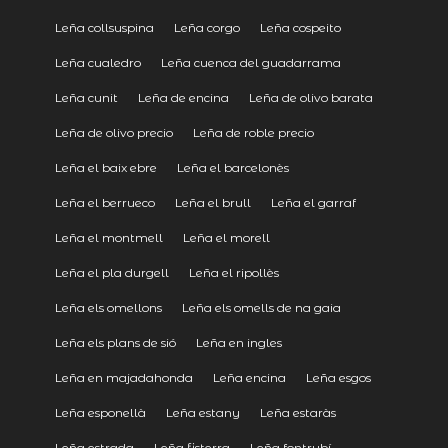
Leña collsuspina
Leña corgo
Leña cospeito
Leña cualedro
Leña cuenca del guadarrama
Leña cunit
Leña de encina
Leña de olivo barata
Leña de olivo precio
Leña de roble precio
Leña el baix ebre
Leña el barcelonès
Leña el berrueco
Leña el brull
Leña el garraf
Leña el montmell
Leña el morell
Leña el pla durgell
Leña el ripollès
Leña els omellons
Leña els omells de na gaia
Leña els plans de sió
Leña en ingles
Leña en majadahonda
Leña encina
Leña esgos
Leña esponellà
Leña estany
Leña estaràs
Leña estrada
Leña fisterra
Leña fontrubí