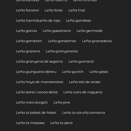
Leña forcarei
Leña forès
Leña friol
Leña fuentidueña de tajo
Leña gandesa
Leña garcia
Leña gasolinera
Leña germade
Leña gombrèn
Leña gondomar
Leña granadella
Leña granera
Leña granyanella
Leña granyena de segarra
Leña guimerà
Leña guingueta dàneu
Leña guntín
Leña gósol
Leña hoyo de manzanares
Leña isla de arosa
Leña isona i conca dellà
Leña ivars de noguera
Leña ivars durgell
Leña jove
Leña la bisbal de falset
Leña la coruña comarca
Leña la molsosa
Leña la pera