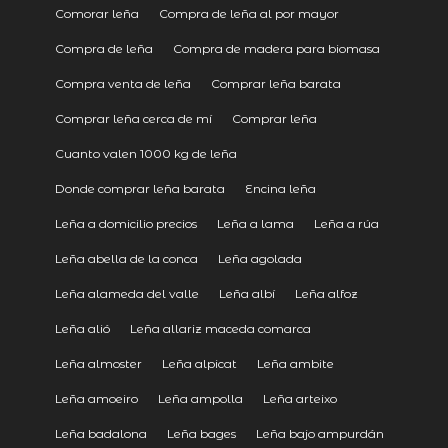
Comorar leña
Compra de leña al por mayor
Compra de leña
Compra de madera para biomasa
Compra venta de leña
Comprar leña barata
Comprar leña cerca de mí
Comprar leña
Cuanto valen 1000 kg de leña
Donde comprar leña barata
Encina leña
Leña a domicilio precios
Leña a lama
Leña a rúa
Leña abella de la conca
Leña agolada
Leña alameda del valle
Leña albí
Leña alfoz
Leña alió
Leña allariz maceda comarca
Leña almoster
Leña alpicat
Leña ambite
Leña amoeiro
Leña ampolla
Leña arteixo
Leña badalona
Leña bages
Leña bajo ampurdán