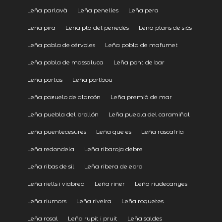
Leña parlavà
Leña penelles
Leña pera
Leña pira
Leña pla del penedès
Leña plans de siós
Leña pobla de cérvoles
Leña pobla de mafumet
Leña pobla de massaluca
Leña pont de bar
Leña portas
Leña portbou
Leña pozuelo de alarcón
Leña premià de mar
Leña puebla del brollón
Leña puebla del caramiñal
Leña puentecesures
Leña que es
Leña rascafría
Leña redondela
Leña ribaroja debre
Leña ribas de sil
Leña ribera de ebro
Leña riells i viabrea
Leña riner
Leña riudecanyes
Leña riumors
Leña riveira
Leña roquetes
Leña rosal
Leña rupit i pruit
Leña saldes