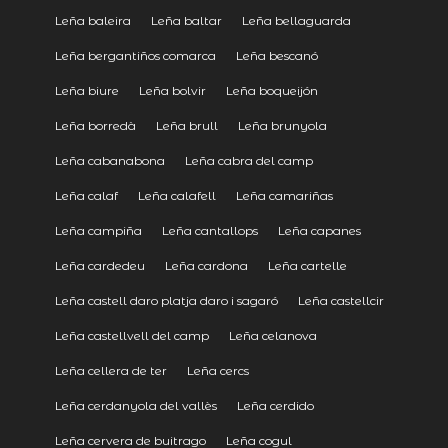
Leña baleira
Leña baltar
Leña bellaguarda
Leña bergantiños comarca
Leña bescanó
Leña biure
Leña bolvir
Leña boqueijón
Leña borredà
Leña brull
Leña brunyola
Leña cabanabona
Leña cabra del camp
Leña calaf
Leña calafell
Leña camariñas
Leña campiña
Leña cantallops
Leña capanes
Leña cardedeu
Leña cardona
Leña cartelle
Leña castell daro platja daro i sagaró
Leña castellcir
Leña castellvell del camp
Leña celanova
Leña cellera de ter
Leña cercs
Leña cerdanyola del vallès
Leña cerdido
Leña cervera de buitrago
Leña cogul