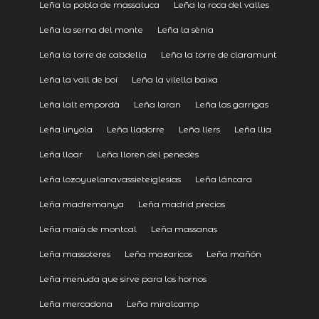
Leña la pobla de massaluca
Leña la roca del valles
Leña la serna del monte
Leña la sènia
Leña la torre de cabdella
Leña la torre de claramunt
Leña la vall de boí
Leña la vilella baixa
Leña lalt empordà
Leña laran
Leña las garrigas
Leña linyola
Leña lladorre
Leña llers
Leña llia
Leña lloar
Leña lloren del penedès
Leña lozoyuelanavassieteiglesias
Leña láncara
Leña madremanya
Leña madrid precios
Leña maià de montcal
Leña massanas
Leña massoteres
Leña mazaricos
Leña mañón
Leña menuda que sirve para los hornos
Leña mercadona
Leña miralcamp