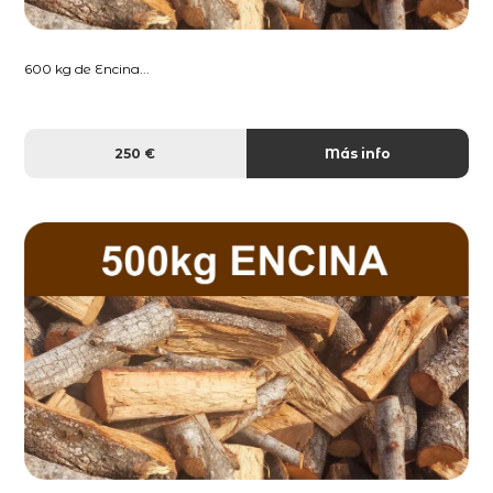
600 kg de Encina...
250 €
Más info