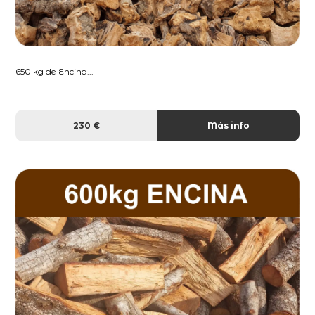
650 kg de Encina...
230 €
Más info