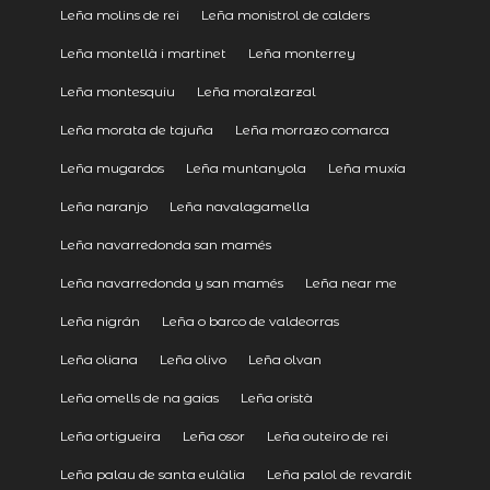
Leña molins de rei
Leña monistrol de calders
Leña montellà i martinet
Leña monterrey
Leña montesquiu
Leña moralzarzal
Leña morata de tajuña
Leña morrazo comarca
Leña mugardos
Leña muntanyola
Leña muxía
Leña naranjo
Leña navalagamella
Leña navarredonda san mamés
Leña navarredonda y san mamés
Leña near me
Leña nigrán
Leña o barco de valdeorras
Leña oliana
Leña olivo
Leña olvan
Leña omells de na gaias
Leña oristà
Leña ortigueira
Leña osor
Leña outeiro de rei
Leña palau de santa eulàlia
Leña palol de revardit