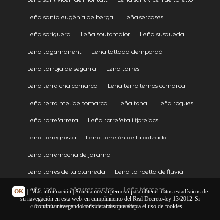
Leña santa eugènia de berga
Leña setcases
Leña soriguera
Leña soutomaior
Leña susqueda
Leña tagamanent
Leña tallada dempordà
Leña tarroja de segarra
Leña tarrés
Leña terra cha comarca
Leña terra lemos comarca
Leña terra melide comarca
Leña tona
Leña toques
Leña torrefarrera
Leña torrefeta i florejacs
Leña torregrossa
Leña torrejón de la calzada
Leña torremocha de jarama
Leña torres de la alameda
Leña torroella de fluvià
Leña toén
Leña tres cantos
Leña térmens
OK
|
Más información
| Solicitamos su permiso para obtener datos estadísticos de
su navegación en esta web, en cumplimiento del Real Decreto-ley 13/2012. Si
Leña vacarisses
Leña valdemorillo
continúa navegando consideramos que acepta el uso de cookies.