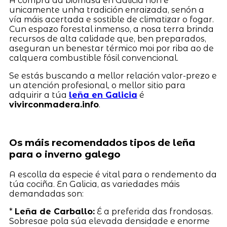
A compra da biomasa en Galicia non é
unicamente unha tradición enraizada, senón a
vía máis acertada e sostible de climatizar o fogar.
Cun espazo forestal inmenso, a nosa terra brinda
recursos de alta calidade que, ben preparados,
aseguran un benestar térmico moi por riba ao de
calquera combustible fósil convencional.
Se estás buscando a mellor relación valor-prezo e
un atención profesional, o mellor sitio para
adquirir a túa
leña en Galicia
é
vivirconmadera.info
.
Os máis recomendados tipos de leña
para o inverno galego
A escolla da especie é vital para o rendemento da
túa cociña. En Galicia, as variedades máis
demandadas son:
*
Leña de Carballo:
É a preferida das frondosas.
Sobresae pola súa elevada densidade e enorme