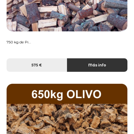
750 kg de Pi...
575 €
Más info