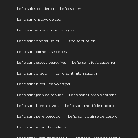
Leña sales de llierca
Leña sallent
Leña san cristovo de cea
Leña san sebastián de los reyes
Leña sant andreu salou
Leña sant celoni
Leña sant climent sescebes
Leña sant esteve sesrovires
Leña sant feliu sasserra
Leña sant gregori
Leña sant hilari sacalm
Leña sant hipòlit de voltregà
Leña sant joan de mollet
Leña sant lloren dhortons
Leña sant lloren savall
Leña sant martí de riucorb
Leña sant pere pescador
Leña sant quirze de besora
Leña sant vicen de castellet
Leña sant vicen de montalt
Leña sant vicen de torelló