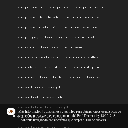
Leña porqueira
Leña portas
Leña portomarín
Leña pradell de la teixeta
Leña prat de comte
Leña prádena del rincón
Leña puentedeume
Leña puigreig
Leña pungín
Leña rajadell
Leña renau
Leña reus
Leña riveira
Leña robledo de chavela
Leña roca del vallès
Leña rodeiro
Leña rubiana
Leña rupit i pruit
Leña rupià
Leña rábade
Leña río
Leña salt
Leña sant boi de llobregat
Leña sant cebrià de vallalta
Leña sant climent de llobregat
OK
|
Más información
| Solicitamos su permiso para obtener datos estadísticos de
su navegación en esta web, en cumplimiento del Real Decreto-ley 13/2012. Si
Leña sant esteve de la sarga
continúa navegando consideramos que acepta el uso de cookies.
Leña sant esteve de palautordera