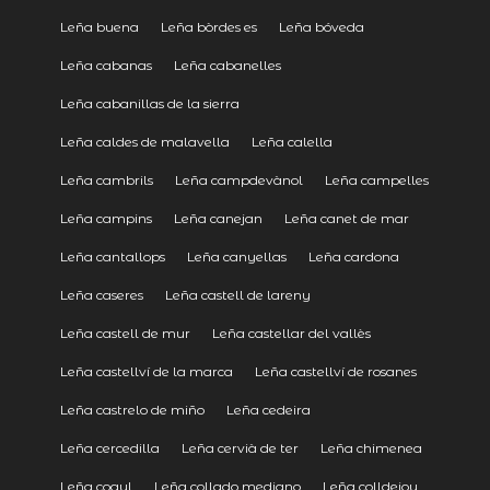
Leña buena
Leña bòrdes es
Leña bóveda
Leña cabanas
Leña cabanelles
Leña cabanillas de la sierra
Leña caldes de malavella
Leña calella
Leña cambrils
Leña campdevànol
Leña campelles
Leña campins
Leña canejan
Leña canet de mar
Leña cantallops
Leña canyellas
Leña cardona
Leña caseres
Leña castell de lareny
Leña castell de mur
Leña castellar del vallès
Leña castellví de la marca
Leña castellví de rosanes
Leña castrelo de miño
Leña cedeira
Leña cercedilla
Leña cervià de ter
Leña chimenea
Leña cogul
Leña collado mediano
Leña colldejou