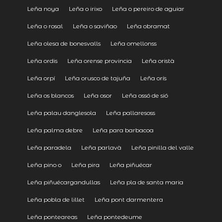
Leña noya
Leña o irixo
Leña o pereiro de aguiar
Leña o rosal
Leña o saviñao
Leña obramat
Leña olesa de bonesvalls
Leña omellonss
Leña ordis
Leña orense provincia
Leña oristà
Leña orpí
Leña orusco de tajuña
Leña orís
Leña os blancos
Leña osor
Leña ossó de sió
Leña palau danglesola
Leña pallaresoss
Leña palma debre
Leña para barbacoa
Leña paradela
Leña parlavà
Leña pinilla del valle
Leña pino o
Leña pira
Leña piñuécar
Leña piñuécargandullas
Leña pla de santa maria
Leña pobla de lillet
Leña pont darmentera
Leña ponteareas
Leña pontedeume