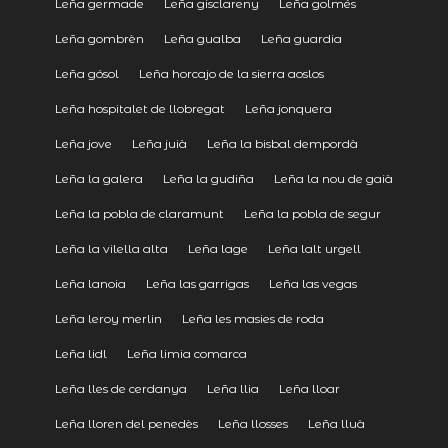
Leña germade
Leña gisclareny
Leña golmés
Leña gombrèn
Leña gualba
Leña guardia
Leña gósol
Leña horcajo de la sierra aoslos
Leña hospitalet de llobregat
Leña jonquera
Leña jove
Leña juià
Leña la bisbal dempordà
Leña la galera
Leña la gudiña
Leña la nou de gaià
Leña la pobla de claramunt
Leña la pobla de segur
Leña la vilella alta
Leña lage
Leña lalt urgell
Leña lanoia
Leña las garrigas
Leña las vegas
Leña leroy merlin
Leña les masies de roda
Leña lidl
Leña limia comarca
Leña lles de cerdanya
Leña llia
Leña lloar
Leña lloren del penedès
Leña llosses
Leña lluà