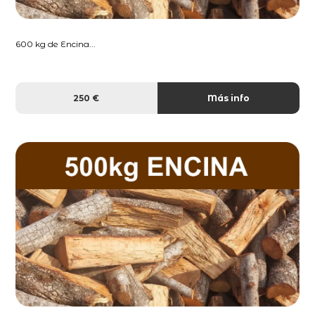
600 kg de Encina...
250 €
Más info