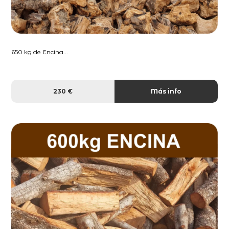
650 kg de Encina...
230 €
Más info