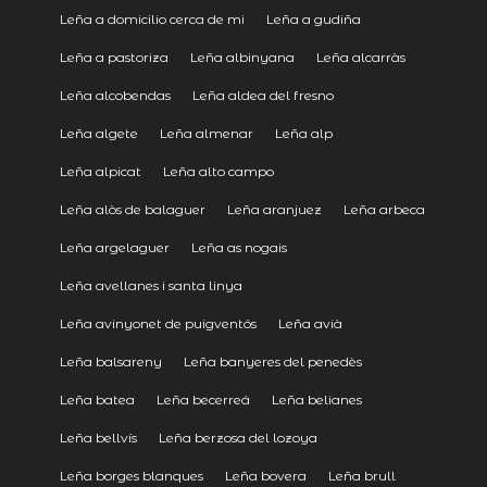
Leña a domicilio cerca de mi
Leña a gudiña
Leña a pastoriza
Leña albinyana
Leña alcarràs
Leña alcobendas
Leña aldea del fresno
Leña algete
Leña almenar
Leña alp
Leña alpicat
Leña alto campo
Leña alòs de balaguer
Leña aranjuez
Leña arbeca
Leña argelaguer
Leña as nogais
Leña avellanes i santa linya
Leña avinyonet de puigventós
Leña avià
Leña balsareny
Leña banyeres del penedès
Leña batea
Leña becerreá
Leña belianes
Leña bellvís
Leña berzosa del lozoya
Leña borges blanques
Leña bovera
Leña brull