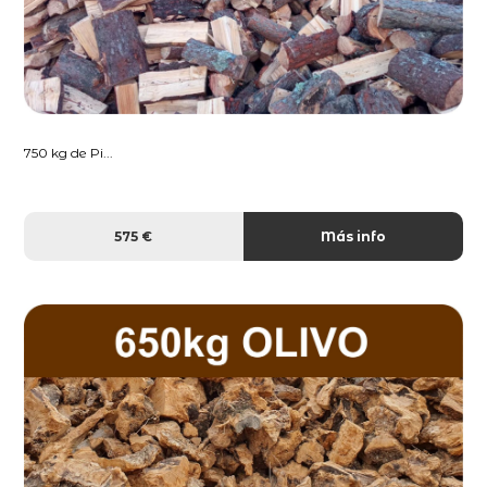
750 kg de Pi...
575 €
Más info