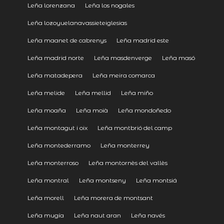
Leña lorenzana
Leña los nogales
Leña lozoyuelanavassieteiglesias
Leña maanet de cabrenys
Leña madrid este
Leña madrid norte
Leña masdenverge
Leña masó
Leña matadepera
Leña meira comarca
Leña melide
Leña mellid
Leña miño
Leña moaña
Leña moià
Leña mondoñedo
Leña montagut i oix
Leña montbrió del camp
Leña montederramo
Leña monterrey
Leña monterroso
Leña montornès del vallès
Leña montral
Leña montseny
Leña montsiá
Leña morell
Leña morera de montsant
Leña mugía
Leña naut aran
Leña navés