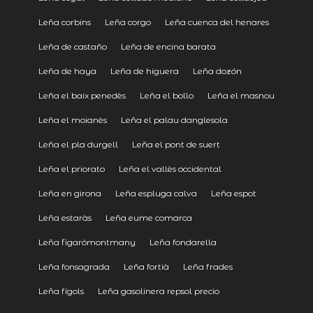
Leña corbins
Leña corgo
Leña cuenca del henares
Leña de castaño
Leña de encina barata
Leña de haya
Leña de higuera
Leña dozón
Leña el baix penedès
Leña el bollo
Leña el masnou
Leña el moianès
Leña el palau danglesola
Leña el pla durgell
Leña el pont de suert
Leña el priorato
Leña el vallès occidental
Leña en girona
Leña espluga calva
Leña espot
Leña estaràs
Leña eume comarca
Leña figarómontmany
Leña fondarella
Leña fonsagrada
Leña fortià
Leña frades
Leña fígols
Leña gasolinera repsol precio