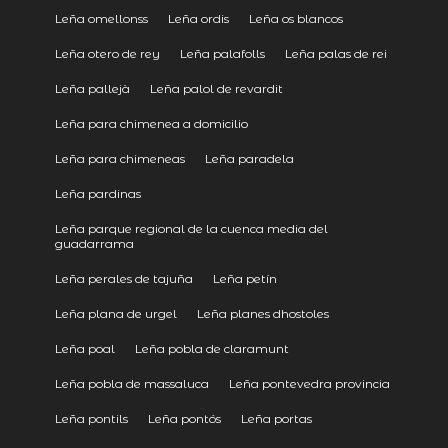
Leña omellonss
Leña ordis
Leña os blancos
Leña otero de rey
Leña palafolls
Leña palas de rei
Leña pallejà
Leña palol de revardit
Leña para chimenea a domicilio
Leña para chimeneas
Leña paradela
Leña pardinas
Leña parque regional de la cuenca media del
guadarrama
Leña perales de tajuña
Leña petín
Leña plana de urgel
Leña planes dhostoles
Leña poal
Leña pobla de claramunt
Leña pobla de massaluca
Leña pontevedra provincia
Leña pontils
Leña pontós
Leña portas