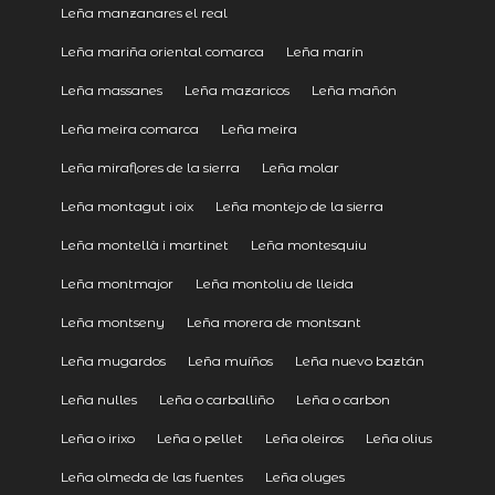
Leña manzanares el real
Leña mariña oriental comarca
Leña marín
Leña massanes
Leña mazaricos
Leña mañón
Leña meira comarca
Leña meira
Leña miraflores de la sierra
Leña molar
Leña montagut i oix
Leña montejo de la sierra
Leña montellà i martinet
Leña montesquiu
Leña montmajor
Leña montoliu de lleida
Leña montseny
Leña morera de montsant
Leña mugardos
Leña muíños
Leña nuevo baztán
Leña nulles
Leña o carballiño
Leña o carbon
Leña o irixo
Leña o pellet
Leña oleiros
Leña olius
Leña olmeda de las fuentes
Leña oluges