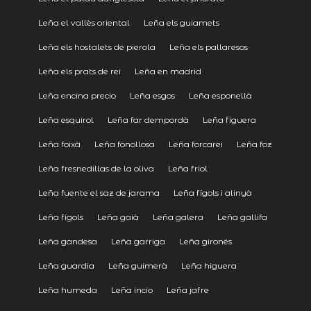
Leña el vallès oriental
Leña els guiamets
Leña els hostalets de pierola
Leña els pallaresos
Leña els prats de rei
Leña en madrid
Leña encina precio
Leña esgos
Leña esponellà
Leña esquirol
Leña far dempordà
Leña figuera
Leña foixà
Leña fonollosa
Leña forcarei
Leña foz
Leña fresnedillas de la oliva
Leña friol
Leña fuente el saz de jarama
Leña fígols i alinyà
Leña fígols
Leña gaià
Leña galera
Leña gallifa
Leña gandesa
Leña garriga
Leña gironés
Leña guardia
Leña guimerà
Leña higuera
Leña humeda
Leña incio
Leña jafre