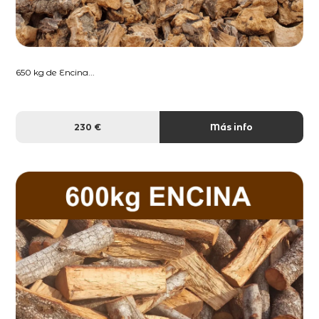
650 kg de Encina...
230 €
Más info