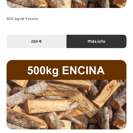
600 kg de Encina...
250 €
Más info