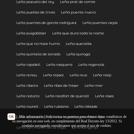
Leña pozuelo del rey
Leña prat de comte
Leña puebla de trives
Leña puente nuevo
Leña puentes de garcía rodríguez
Leña puentes viejas
Leña puigdàlber
Leña que dura toda la noche
Leña que no hace humo
Leña queralbs
Leña quintela de leirado
Leña quiroga
Leña rajadell
Leña rasquera
Leña regencós
Leña renau
Leña repsol
Leña reus
Leña rialp
Leña ribeira
Leña ribes de freser
Leña riner
Leña riotorto
Leña rocafort de queralt
Leña roses
Leña rourell
Leña rubiana
Leña rábade
Leña sales de llierca
Leña san cipirián de viñas
OK
|
Más información
| Solicitamos su permiso para obtener datos estadísticos de
su navegación en esta web, en cumplimiento del Real Decreto-ley 13/2012. Si
continúa navegando consideramos que acepta el uso de cookies.
Leña san martín de la vega
Leña sangenjo