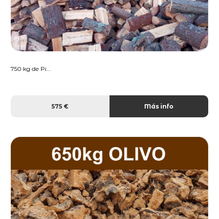
750 kg de Pi...
575 €
Más info