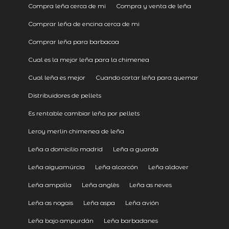
Compra leña cerca de mi
Compra y venta de leña
Comprar leña de encina cerca de mi
Comprar leña para barbacoa
Cual es la mejor leña para la chimenea
Cual leña es mejor
Cuando cortar leña para quemar
Distribuidores de pellets
Es rentable cambiar leña por pellets
Leroy merlin chimenea de leña
Leña a domicilio madrid
Leña a guarda
Leña aiguamúrcia
Leña alcorcón
Leña aldover
Leña ampolla
Leña anglès
Leña as neves
Leña as nogais
Leña aspa
Leña avión
Leña bajo ampurdán
Leña barbadanes