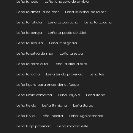
Leña juneda
Leña junquera de ambía
Leña la ametlla de mar
Leña la bisbal de falset
Leña la fuliola
Leña la garrocha
Leña la llacuna
Leña la peroja
Leña la pobla de lillet
Leña la secuita
Leña la segarra
Leña la selva de mar
Leña la selva
Leña la terra alta
Leña la vilella alta
Leña laracha
Leña lerida provincia
Leña les
Leña ligera para encender el fuego
Leña limia comarca
Leña linyola
Leña llanà
Leña lleida
Leña llimiana
Leña llorac
Leña llívia
Leña lobeira
Leña lugo comarca
Leña lugo provincia
Leña madrid este