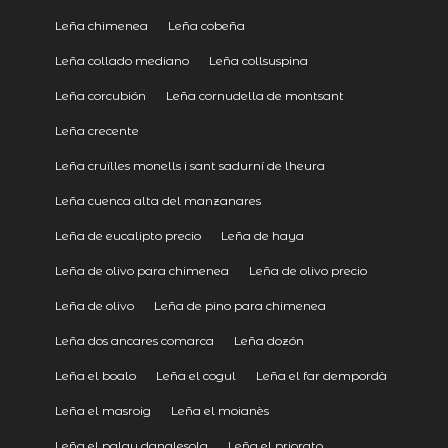
Leña chimenea
Leña cobeña
Leña collado mediano
Leña collsuspina
Leña corcubión
Leña cornudella de montsant
Leña crecente
Leña cruïlles monells i sant sadurní de lheura
Leña cuenca alta del manzanares
Leña de eucalipto precio
Leña de haya
Leña de olivo para chimenea
Leña de olivo precio
Leña de olivo
Leña de pino para chimenea
Leña dos ancares comarca
Leña dozón
Leña el boalo
Leña el cogul
Leña el far dempordà
Leña el masroig
Leña el moianès
Leña el palau danglesola
Leña el priorato