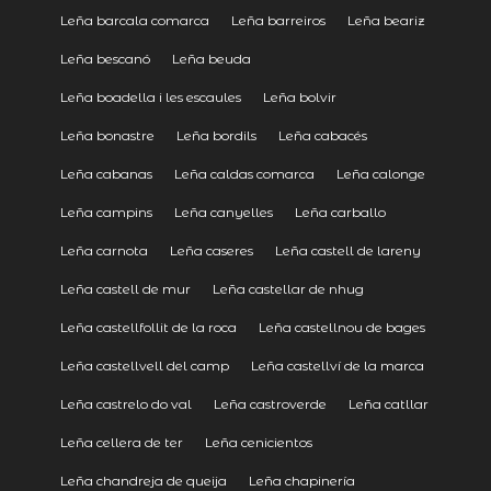
Leña barcala comarca
Leña barreiros
Leña beariz
Leña bescanó
Leña beuda
Leña boadella i les escaules
Leña bolvir
Leña bonastre
Leña bordils
Leña cabacés
Leña cabanas
Leña caldas comarca
Leña calonge
Leña campins
Leña canyelles
Leña carballo
Leña carnota
Leña caseres
Leña castell de lareny
Leña castell de mur
Leña castellar de nhug
Leña castellfollit de la roca
Leña castellnou de bages
Leña castellvell del camp
Leña castellví de la marca
Leña castrelo do val
Leña castroverde
Leña catllar
Leña cellera de ter
Leña cenicientos
Leña chandreja de queija
Leña chapinería