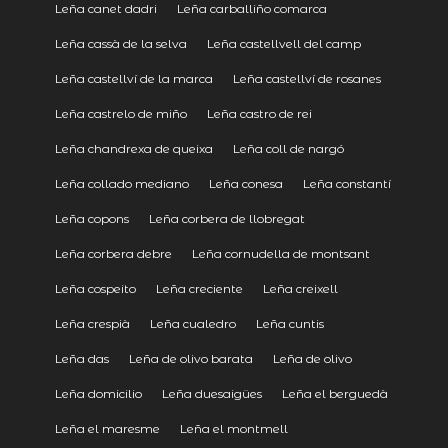
Leña canet dadri
Leña carballiño comarca
Leña cassà de la selva
Leña castellvell del camp
Leña castellví de la marca
Leña castellví de rosanes
Leña castrelo de miño
Leña castro de rei
Leña chandrexa de queixa
Leña coll de nargó
Leña collado mediano
Leña conesa
Leña constantí
Leña copons
Leña corbera de llobregat
Leña corbera debre
Leña cornudella de montsant
Leña cospeito
Leña creciente
Leña creixell
Leña crespià
Leña cualedro
Leña cuntis
Leña das
Leña de olivo barata
Leña de olivo
Leña domicilio
Leña duesaigües
Leña el berguedà
Leña el maresme
Leña el montmell