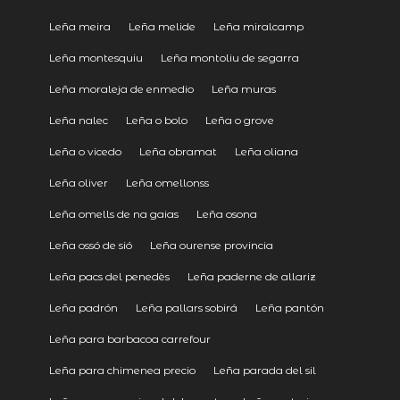
Leña meira
Leña melide
Leña miralcamp
Leña montesquiu
Leña montoliu de segarra
Leña moraleja de enmedio
Leña muras
Leña nalec
Leña o bolo
Leña o grove
Leña o vicedo
Leña obramat
Leña oliana
Leña oliver
Leña omellonss
Leña omells de na gaias
Leña osona
Leña ossó de sió
Leña ourense provincia
Leña pacs del penedès
Leña paderne de allariz
Leña padrón
Leña pallars sobirá
Leña pantón
Leña para barbacoa carrefour
Leña para chimenea precio
Leña parada del sil