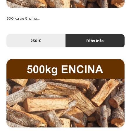
600 kg de Encina...
250 €
Más info