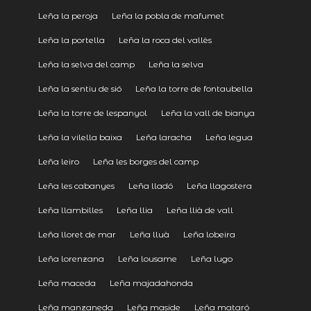
Leña la peroja
Leña la pobla de mafumet
Leña la portella
Leña la roca del vallès
Leña la selva del camp
Leña la selva
Leña la sentiu de sió
Leña la torre de fontaubella
Leña la torre de lespanyol
Leña la vall de bianya
Leña la vilella baixa
Leña laracha
Leña legua
Leña leiro
Leña les borges del camp
Leña les cabanyes
Leña lladó
Leña llagostera
Leña llambilles
Leña llia
Leña llià de vall
Leña lloret de mar
Leña lluà
Leña lobeira
Leña lorenzana
Leña lousame
Leña lugo
Leña maceda
Leña majadahonda
Leña manzaneda
Leña maside
Leña mataró