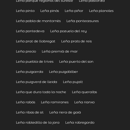
Leña parque regional del sureste
Leña pastoriza
Leña pinto
Leña pinós
Leña piñor
Leña planoles
Leña pobla de montornès
Leña pontecesures
Leña pontedeva
Leña pozuelo del rey
Leña prat de llobregat
Leña prats de reis
Leña precio
Leña premià de mar
Leña puebla de trives
Leña puerto del son
Leña puigcerda
Leña puigdàlber
Leña puigverd de lleida
Leña pujalt
Leña que dura toda la noche
Leña queralbs
Leña rabós
Leña ramiranes
Leña rianxo
Leña ribas de sil
Leña riera de gaià
Leña robledillo de la jara
Leña robregordo