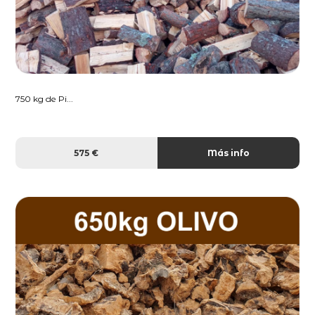
750 kg de Pi...
575 €
Más info