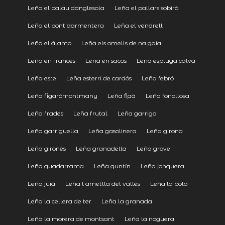
Leña el palau danglesola
Leña el pallars sobirà
Leña el pont darmentera
Leña el vendrell
Leña el álamo
Leña els omells de na gaia
Leña en frances
Leña en sacos
Leña espluga calva
Leña este
Leña esterri de cardós
Leña febró
Leña figarómontmany
Leña flaà
Leña fonollosa
Leña frades
Leña frutal
Leña garriga
Leña garriguella
Leña gasolinera
Leña girona
Leña gironés
Leña granadella
Leña grove
Leña guadarrama
Leña guntín
Leña jonquera
Leña juià
Leña l ametlla del vallès
Leña la bola
Leña la cellera de ter
Leña la granada
Leña la morera de montsant
Leña la noguera