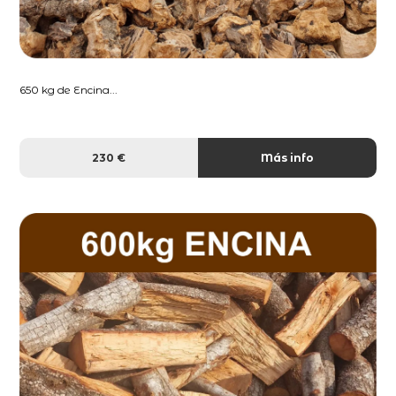
650 kg de Encina...
230 €
Más info