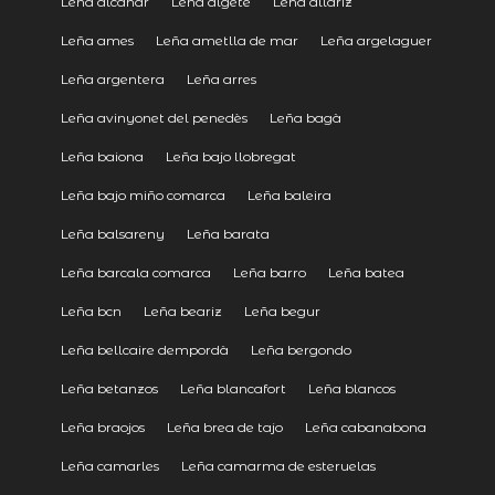
Leña alcanar
Leña algete
Leña allariz
Leña ames
Leña ametlla de mar
Leña argelaguer
Leña argentera
Leña arres
Leña avinyonet del penedès
Leña bagà
Leña baiona
Leña bajo llobregat
Leña bajo miño comarca
Leña baleira
Leña balsareny
Leña barata
Leña barcala comarca
Leña barro
Leña batea
Leña bcn
Leña beariz
Leña begur
Leña bellcaire dempordà
Leña bergondo
Leña betanzos
Leña blancafort
Leña blancos
Leña braojos
Leña brea de tajo
Leña cabanabona
Leña camarles
Leña camarma de esteruelas