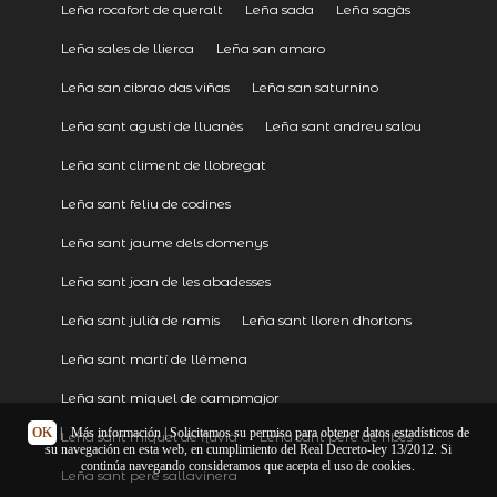
Leña rocafort de queralt
Leña sada
Leña sagàs
Leña sales de llierca
Leña san amaro
Leña san cibrao das viñas
Leña san saturnino
Leña sant agustí de lluanès
Leña sant andreu salou
Leña sant climent de llobregat
Leña sant feliu de codines
Leña sant jaume dels domenys
Leña sant joan de les abadesses
Leña sant julià de ramis
Leña sant lloren dhortons
Leña sant martí de llémena
Leña sant miquel de campmajor
OK
|
Más información
| Solicitamos su permiso para obtener datos estadísticos de
Leña sant miquel de fluvià
Leña sant pere de ribes
su navegación en esta web, en cumplimiento del Real Decreto-ley 13/2012. Si
continúa navegando consideramos que acepta el uso de cookies.
Leña sant pere sallavinera