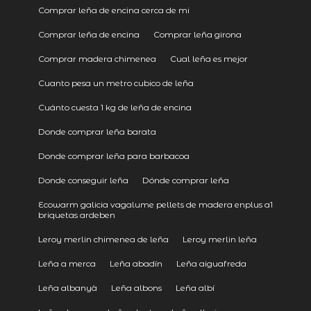
Comprar leña de encina cerca de mi
Comprar leña de encina
Comprar leña girona
Comprar madera chimenea
Cual leña es mejor
Cuanto pesa un metro cubico de leña
Cuánto cuesta 1 kg de leña de encina
Donde comprar leña barata
Donde comprar leña para barbacoa
Donde conseguir leña
Dónde comprar leña
Ecowarm galicia vagalume pellets de madera enplus a1
briquetas ardeben
Leroy merlin chimenea de leña
Leroy merlin leña
Leña a merca
Leña abadín
Leña aiguafreda
Leña albanyà
Leña albons
Leña albí