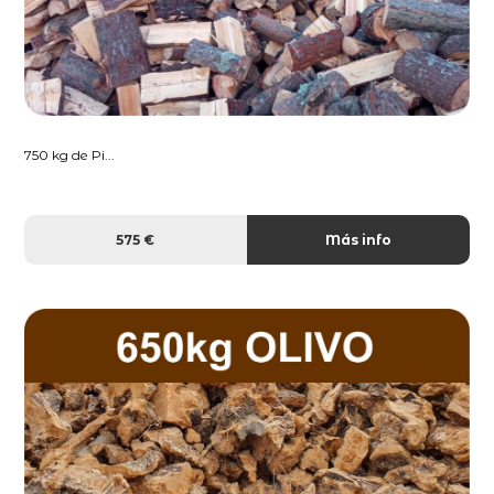
750 kg de Pi...
575 €
Más info