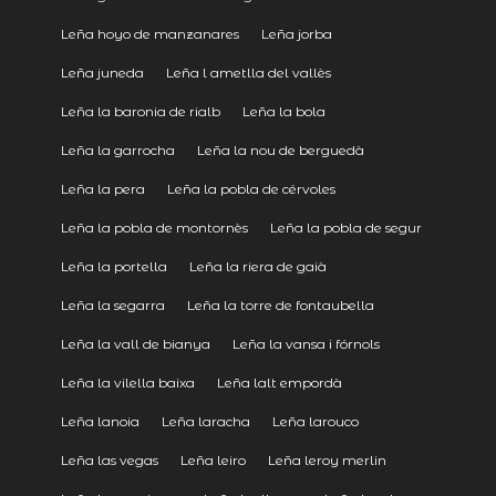
Leña hoyo de manzanares
Leña jorba
Leña juneda
Leña l ametlla del vallès
Leña la baronia de rialb
Leña la bola
Leña la garrocha
Leña la nou de berguedà
Leña la pera
Leña la pobla de cérvoles
Leña la pobla de montornès
Leña la pobla de segur
Leña la portella
Leña la riera de gaià
Leña la segarra
Leña la torre de fontaubella
Leña la vall de bianya
Leña la vansa i fórnols
Leña la vilella baixa
Leña lalt empordà
Leña lanoia
Leña laracha
Leña larouco
Leña las vegas
Leña leiro
Leña leroy merlin