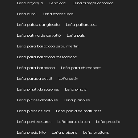
Leña organyà
Leña orol
Leña ortegal comarca
Leña ourol
Leña ozacesuras
Leña palau danglesola
Leña pallaresoss
Leña palma de cervelló
Leña pals
Leña para barbacoa leroy merlin
Leña para barbacoa mercadona
Leña para barbacoa
Leña para chimeneas
Leña parada del sil
Leña petín
Leña pinell de solsonès
Leña pino o
Leña planes dhostoles
Leña planoles
Leña plans de siós
Leña pobla de mafumet
Leña pontecesures
Leña porto do son
Leña pratdip
Leña precio kilo
Leña preixens
Leña prullans