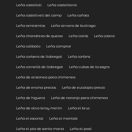
Leña castellolí
Leña castellterol
Leña castellvell del camp
Leña cañiza
Leña cenicientos
Leña cervera de buitrago
Leña chandrexa de queixa
Leña coirós
Leña colera
Leña collbato
Leña comprar
Leña corbera de llobregat
Leña corbins
Leña cornellà de llobregat
Leña cubas de la sagra
Leña de arizonica para chimenea
Leña de encina precios
Leña de eucalipto precio
Leña de higuera
Leña de naranjo para chimenea
Leña de olivo leroy merlin
Leña el bruc
Leña el escorial
Leña el montsià
Leña el pla de santa maria
Leña el poal