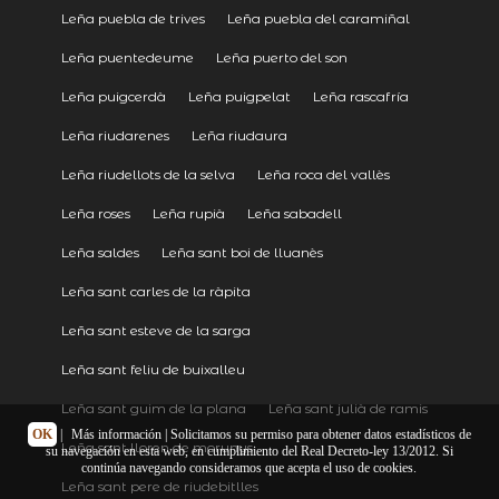
Leña puebla de trives
Leña puebla del caramiñal
Leña puentedeume
Leña puerto del son
Leña puigcerdà
Leña puigpelat
Leña rascafría
Leña riudarenes
Leña riudaura
Leña riudellots de la selva
Leña roca del vallès
Leña roses
Leña rupià
Leña sabadell
Leña saldes
Leña sant boi de lluanès
Leña sant carles de la ràpita
Leña sant esteve de la sarga
Leña sant feliu de buixalleu
Leña sant guim de la plana
Leña sant julià de ramis
OK
|
Más información
| Solicitamos su permiso para obtener datos estadísticos de
Leña sant lloren de morunys
su navegación en esta web, en cumplimiento del Real Decreto-ley 13/2012. Si
continúa navegando consideramos que acepta el uso de cookies.
Leña sant pere de riudebitlles