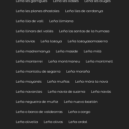
Leña les garrigues
Leña les llosses
Leña les oluges
Leña les planes dhostoles
Leña lles de cerdanya
Leña llia de vall
Leña llimiana
Leña llinars del vallès
Leña los santos de la humosa
Leña lovios
Leña lozoya
Leña lozoyasomosierra
Leña madremanya
Leña maside
Leña milà
Leña monterrei
Leña montmaneu
Leña montmell
Leña montoliu de segarra
Leña moraña
Leña moyanés
Leña muíños
Leña móra la nova
Leña navarcles
Leña navia de suarna
Leña navàs
Leña negueira de muñiz
Leña nuevo baztán
Leña o barco de valdeorras
Leña o corgo
Leña olivella
Leña olivos
Leña ordal