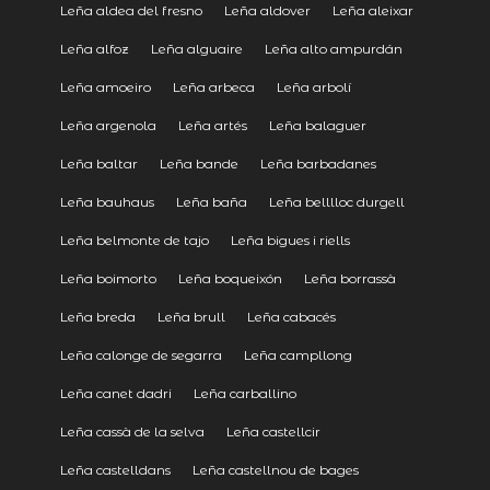
Leña aldea del fresno
Leña aldover
Leña aleixar
Leña alfoz
Leña alguaire
Leña alto ampurdán
Leña amoeiro
Leña arbeca
Leña arbolí
Leña argenola
Leña artés
Leña balaguer
Leña baltar
Leña bande
Leña barbadanes
Leña bauhaus
Leña baña
Leña belllloc durgell
Leña belmonte de tajo
Leña bigues i riells
Leña boimorto
Leña boqueixón
Leña borrassà
Leña breda
Leña brull
Leña cabacés
Leña calonge de segarra
Leña campllong
Leña canet dadri
Leña carballino
Leña cassà de la selva
Leña castellcir
Leña castelldans
Leña castellnou de bages