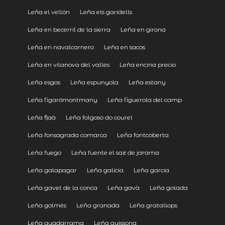
Leña el vellón
Leña els garidells
Leña en becerril de la sierra
Leña en girona
Leña en navalcarnero
Leña en sacos
Leña en vilanova del valles
Leña encina precio
Leña esgos
Leña espunyola
Leña estany
Leña figarómontmany
Leña figuerola del camp
Leña flaà
Leña folgoso do courel
Leña fonsagrada comarca
Leña fontcoberta
Leña fuego
Leña fuente el saz de jarama
Leña galapagar
Leña galicia
Leña garcia
Leña gavet de la conca
Leña gavà
Leña golada
Leña golmés
Leña granada
Leña gratallops
Leña guadarrama
Leña guissona