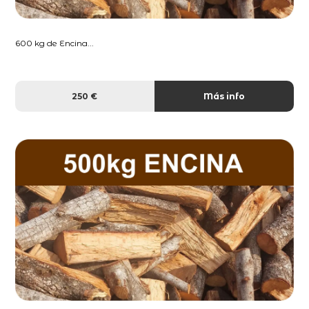
600 kg de Encina...
250 €
Más info