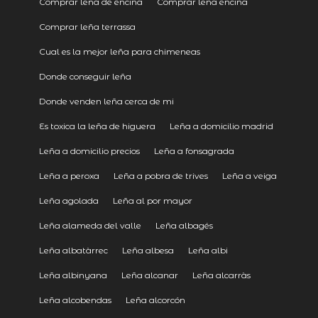
Comprar leña de encina
Comprar leña encina
Comprar leña terrassa
Cual es la mejor leña para chimeneas
Donde conseguir leña
Donde venden leña cerca de mi
Es toxica la leña de higuera
Leña a domicilio madrid
Leña a domicilio precios
Leña a fonsagrada
Leña a peroxa
Leña a pobra de trives
Leña a veiga
Leña agolada
Leña al por mayor
Leña alameda del valle
Leña albagés
Leña albatàrrec
Leña albesa
Leña albi
Leña albinyana
Leña alcanar
Leña alcarràs
Leña alcobendas
Leña alcorcón