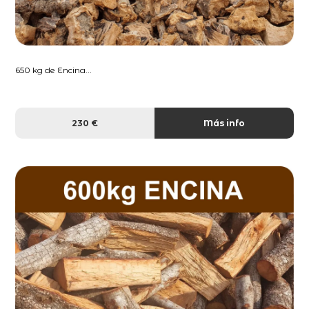
650 kg de Encina...
230 €
Más info