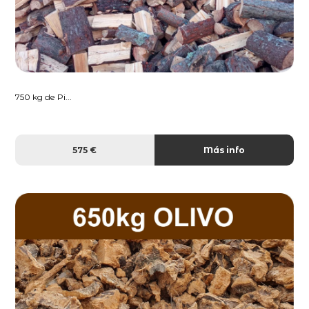
750 kg de Pi...
575 €
Más info