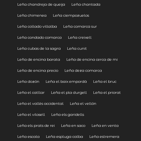
Leña chandreja de queija
Leña chantada
Leña chimenea
Leña ciempozuelos
Leña collado villalba
Leña comarca sur
Leña condado comarca
Leña creixell
Leña cubas de la sagra
Leña cunit
Leña de encina barata
Leña de encina cerca de mi
Leña de encina precio
Leña deza comarca
Leña dozón
Leña el baix empordà
Leña el bruc
Leña el catllar
Leña el pla durgell
Leña el priorat
Leña el vallès occidental
Leña el vellón
Leña el vilosell
Leña els garidells
Leña els prats de rei
Leña en saco
Leña en venta
Leña escala
Leña espluga calba
Leña estremera