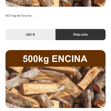
600 kg de Encina...
250 €
Más info