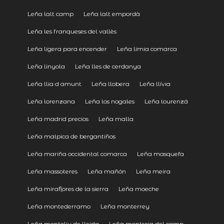
Leña lalt camp
Leña lalt empordà
Leña les franqueses del vallès
Leña ligera para encender
Leña limia comarca
Leña linyola
Leña lles de cerdanya
Leña llia d amunt
Leña llobera
Leña llívia
Leña lorenzana
Leña los nogales
Leña lourenzá
Leña madrid precios
Leña malla
Leña malpica de bergantiños
Leña mariña occidental comarca
Leña masquefa
Leña massoteres
Leña mañón
Leña meira
Leña miraflores de la sierra
Leña moeche
Leña montederramo
Leña monterrey
Leña montoliu de lleida
Leña montroig del camp