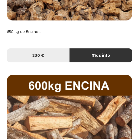
650 kg de Encina...
230 €
Más info