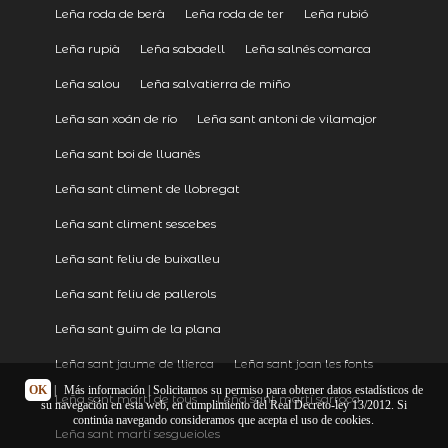
Leña roda de berà
Leña roda de ter
Leña rubió
Leña rupià
Leña sabadell
Leña salnés comarca
Leña salou
Leña salvatierra de miño
Leña san xoán de río
Leña sant antoni de vilamajor
Leña sant boi de lluanès
Leña sant climent de llobregat
Leña sant climent sescebes
Leña sant feliu de buixalleu
Leña sant feliu de pallerols
Leña sant guim de la plana
Leña sant jaume de llierca
Leña sant joan les fonts
OK
|
Más información
| Solicitamos su permiso para obtener datos estadísticos de
Leña sant martí de tous
Leña sant martí sarroca
su navegación en esta web, en cumplimiento del Real Decreto-ley 13/2012. Si
continúa navegando consideramos que acepta el uso de cookies.
Leña sant martí sesgueioles