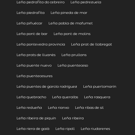
Leña pedrafita do cebreiro
Leña pedrezuela
Leña piedrafita
Leña pineda de mar
Leña piñuécar
Leña pobla de mafumet
Leña pont de bar
Leña pont de molins
Leña pontevedra provincia
Leña prat de llobregat
Leña prats de lluanès
Leña prullans
Leña puente nuevo
Leña puenteceso
Leña puentecesures
Leña puentes de garcía rodríguez
Leña puertomarín
Leña quebracho
Leña queralbs
Leña rasquera
Leña redueña
Leña rianxo
Leña ribas de sil
Leña ribeira de piquín
Leña ribeira
Leña riera de gaià
Leña ripoll
Leña riudarenes