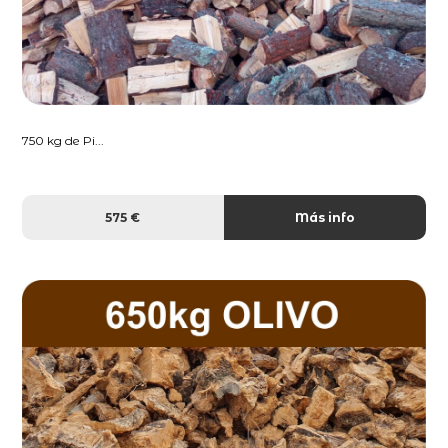
750 kg de Pi...
575 €
Más info