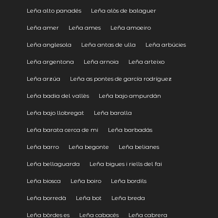
Leña alto panadés
Leña alòs de balaguer
Leña amer
Leña ames
Leña amoeiro
Leña anglesola
Leña antas de ulla
Leña arbúcies
Leña argentona
Leña arnoia
Leña arteixo
Leña arzúa
Leña as pontes de garcía rodríguez
Leña badia del vallès
Leña bajo ampurdán
Leña bajo llobregat
Leña baralla
Leña barata cerca de mi
Leña barbadás
Leña barro
Leña begonte
Leña belianes
Leña bellaguarda
Leña bigues i riells del fai
Leña biosca
Leña boiro
Leña bordils
Leña borredà
Leña bot
Leña breda
Leña bòrdes es
Leña cabacés
Leña cabrera