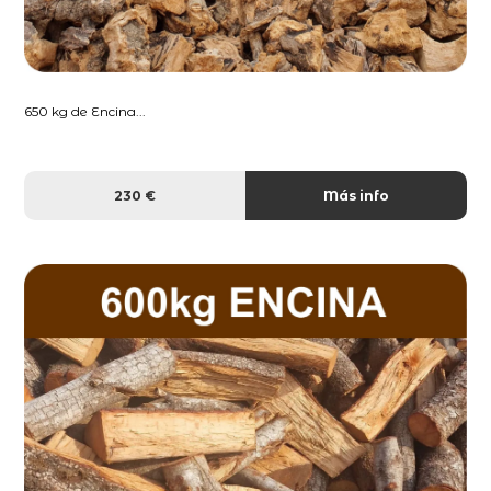
650 kg de Encina...
230 €
Más info