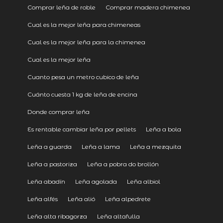
Comprar leña de roble
Comprar madera chimenea
Cual es la mejor leña para chimeneas
Cual es la mejor leña para la chimenea
Cual es la mejor leña
Cuanto pesa un metro cubico de leña
Cuánto cuesta 1 kg de leña de encina
Donde comprar leña
Es rentable cambiar leña por pellets
Leña a bola
Leña a guarda
Leña a lama
Leña a mezquita
Leña a pastoriza
Leña a pobra do brollón
Leña abadín
Leña agolada
Leña albiol
Leña alfés
Leña alió
Leña alpedrete
Leña alta ribagorza
Leña altafulla