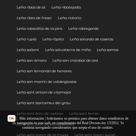
Leña ribas de sil
Leña ribatejada
Leña ribes de freser
Leña riotorto
Leña robledillo de la jara
Leña robregordo
Leña rupià
Leña ràpita
Leña salceda de caselas
Leña sallent
Leña salvatierra de miño
Leña samos
Leña san amaro
Leña san cristobal de cea
Leña san fernando de henares
Leña san martín de valdeiglesias
Leña sant antoni de vilamajor
Leña sant bartomeu del grau
Leña sant feliu de codines
Leña sant ferriol
OK
|
Más información
| Solicitamos su permiso para obtener datos estadísticos de
su navegación en esta web, en cumplimiento del Real Decreto-ley 13/2012. Si
Leña sant joan de les abadesses
continúa navegando consideramos que acepta el uso de cookies.
Leña sant lloren de la muga
Leña sant lloren savall