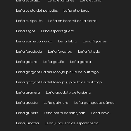
Leña el atazar
Leña el gironès
Leña el pino
Leña el pla del penedès
Leña el priorat
Leña el ripollès
Leña en becerril de la sierra
Leña esgos
Leña esparreguera
Leña eume comarca
Leña febró
Leña figueres
Leña foradada
Leña forcarey
Leña fulleda
Leña galera
Leña gallifa
Leña garcia
Leña gargantilla del lozoya pinilla de buitrago
Leña gargantilla del lozoya y pinilla de buitrago
Leña granera
Leña guadalix de la sierra
Leña gualta
Leña guimerà
Leña guingueta dàneu
Leña guixers
Leña horta de sant joan
Leña isòvol
Leña juncosa
Leña junquera de espadañedo