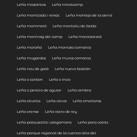
Leña mazaricos
Leña miralcamp
Leña montcada i reixac
Leña montejo de la sierra
Leña montmeló
Leña montoliu de lleida
Leña montroig del camp
Leña moralzarzal
Leña moraña
Leña morrazo comarca
Leña mugardos
Leña muros comarca
Leña nou de gaià
Leña nuevo baztán
Leña o carbon
Leña o incio
Leña o pereiro de aguiar
Leña oimbra
Leña olivella
Leña olivos
Leña omellonss
Leña orense
Leña otero de rey
Leña palausolità i plegamans
Leña para calots
Leña parque regional de la cuenca alta del