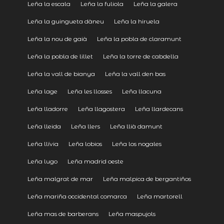
Leña la escala
Leña la fuliola
Leña la galera
Leña la guingueta dàneu
Leña la hiruela
Leña la nou de gaià
Leña la pobla de claramunt
Leña la pobla de lillet
Leña la torre de cabdella
Leña la vall de bianya
Leña la vall den bas
Leña lage
Leña les llosses
Leña llacuna
Leña lladorre
Leña llagostera
Leña llardecans
Leña lleida
Leña llers
Leña llià damunt
Leña llívia
Leña lobios
Leña los nogales
Leña lugo
Leña madrid oeste
Leña malgrat de mar
Leña malpica de bergantiños
Leña mariña occidental comarca
Leña martorell
Leña mas de barberans
Leña maspujols