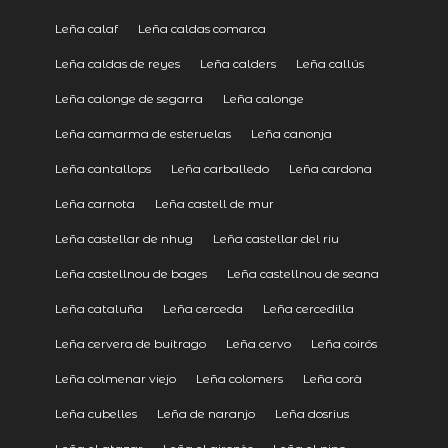
Leña calaf
Leña caldas comarca
Leña caldas de reyes
Leña calders
Leña callús
Leña calonge de segarra
Leña calonge
Leña camarma de esteruelas
Leña canonja
Leña cantallops
Leña carballedo
Leña cardona
Leña carnota
Leña castell de mur
Leña castellar de nhug
Leña castellar del riu
Leña castellnou de bages
Leña castellnou de seana
Leña cataluña
Leña cerceda
Leña cercedilla
Leña cervera de buitrago
Leña cervo
Leña coirós
Leña colmenar viejo
Leña colomers
Leña corà
Leña cubelles
Leña de naranjo
Leña dosrius