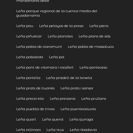
manzanares oeste
Leña parque regional de la cuenca media del
guadarrama
Leña pau
Leña pelayos de la presa
Leña piera
Leña piñuécar
Leña planoles
Leña plans de siós
Leña pobla de claramunt
Leña pobla de massaluca
Leña poboleda
Leña pol
Leña pont de vilomara i rocafort
Leña ponteceso
Leña portella
Leña pradell de la teixeta
Leña prats de lluanès
Leña prats i sansor
Leña precio kilo
Leña preixana
Leña prullans
Leña puebla de trives
Leña puentecesures
Leña quart
Leña querol
Leña quiroga
Leña rellinars
Leña reus
Leña ribadavia