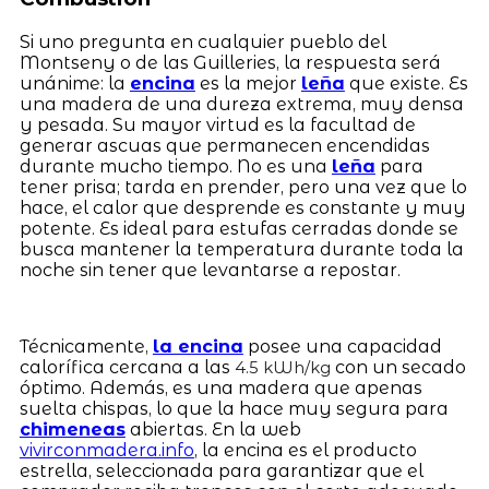
Si uno pregunta en cualquier pueblo del
Montseny o de las Guilleries, la respuesta será
unánime: la
encina
es la mejor
leña
que existe. Es
una madera de una dureza extrema, muy densa
y pesada. Su mayor virtud es la facultad de
generar ascuas que permanecen encendidas
durante mucho tiempo. No es una
leña
para
tener prisa; tarda en prender, pero una vez que lo
hace, el calor que desprende es constante y muy
potente. Es ideal para estufas cerradas donde se
busca mantener la temperatura durante toda la
noche sin tener que levantarse a repostar.
Técnicamente,
la encina
posee una capacidad
calorífica cercana a las
con un secado
4.5 kWh/kg
óptimo. Además, es una madera que apenas
suelta chispas, lo que la hace muy segura para
chimeneas
abiertas. En la web
vivirconmadera.info
, la encina es el producto
estrella, seleccionada para garantizar que el