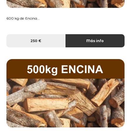
600 kg de Encina...
250 €
Más info