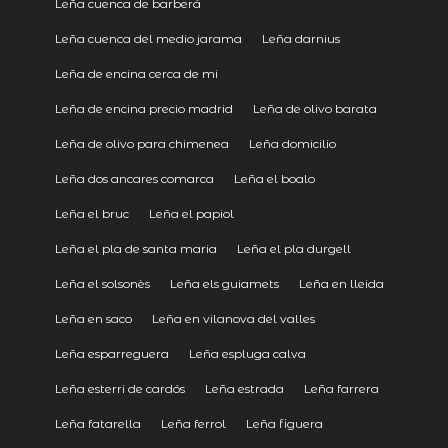
Leña cuenca de barberá
Leña cuenca del medio jarama
Leña darnius
Leña de encina cerca de mi
Leña de encina precio madrid
Leña de olivo barata
Leña de olivo para chimenea
Leña domicilio
Leña dos ancares comarca
Leña el boalo
Leña el bruc
Leña el papiol
Leña el pla de santa maria
Leña el pla durgell
Leña el solsonès
Leña els guiamets
Leña en lleida
Leña en saco
Leña en vilanova del valles
Leña esparreguera
Leña espluga calva
Leña esterri de cardós
Leña estrada
Leña farrera
Leña fatarella
Leña ferrol
Leña figuera