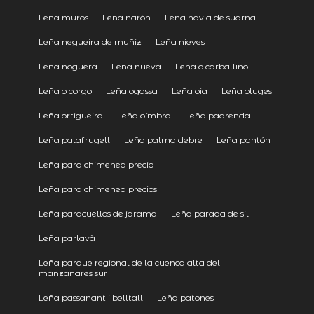
Leña muros
Leña narón
Leña navia de suarna
Leña negueira de muñiz
Leña nieves
Leña noguera
Leña nueva
Leña o carballiño
Leña o corgo
Leña ogassa
Leña oia
Leña oluges
Leña ortigueira
Leña oímbra
Leña padrenda
Leña palafrugell
Leña palma debre
Leña pantón
Leña para chimenea precio
Leña para chimenea precios
Leña paracuellos de jarama
Leña parada de sil
Leña parlavà
Leña parque regional de la cuenca alta del
manzanares sur
Leña passanant i belltall
Leña patones