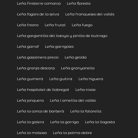
Leña finisterre comarca
Leña floresta
Leña fogars de la selva
Leña franqueses del vallès
Leña fresno
Leña frutal
Leña fuego
Leña gargantilla del lozoya y pinilla de buitrago
Leña garraf
Leña garrigoles
Leña gasolinera precio
Leña gelida
Leña granja descarp
Leña granyanella
Leña guimerà
Leña guitiriz
Leña higuera
Leña hospitalet de llobregat
Leña irixoa
Leña jonquera
Leña l ametlla del vallès
Leña la conca de barberà
Leña la fatarella
Leña la galera
Leña la garriga
Leña la llagosta
Leña la molsosa
Leña la palma debre