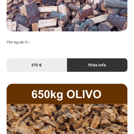
750 kg de Pi...
575 €
Más info