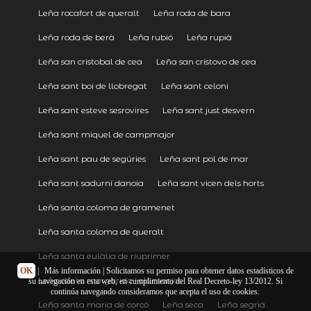
Leña rocafort de queralt
Leña roda de bara
Leña roda de berà
Leña rubió
Leña rupià
Leña san cristobal de cea
Leña san cristovo de cea
Leña sant boi de llobregat
Leña sant celoni
Leña sant esteve sesrovires
Leña sant just desvern
Leña sant miquel de campmajor
Leña sant pau de segúries
Leña sant pol de mar
Leña sant sadurní danoia
Leña sant vicen dels horts
Leña santa coloma de gramenet
Leña santa coloma de queralt
Leña santa eulàlia de riuprimer
OK
|
Más información
| Solicitamos su permiso para obtener datos estadísticos de
Leña santa margarida i els monjos
su navegación en esta web, en cumplimiento del Real Decreto-ley 13/2012. Si
continúa navegando consideramos que acepta el uso de cookies.
Leña santa maria de corcó
Leña seca
Leña segriá