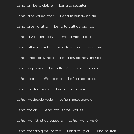
Leña la ribera debre
Leña la secuita
Leña la selva de mar
Leña la sentiu de sió
Leña la terra alta
Leña la vall de bianya
Leña la vall den bas
Leña la vilella alta
Leña lalt empordà
Leña larouco
Leña laza
Leña lerida provincia
Leña les planes dhostoles
Leña les preses
Leña llanà
Leña llimiana
Leña lloar
Leña lobera
Leña madarcos
Leña madrid oeste
Leña madrid sur
Leña masies de roda
Leña massalcoreig
Leña molar
Leña mollet del vallès
Leña monistrol de calders
Leña montmeló
Leña montroig del camp
Leña mugía
Leña muras