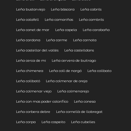
Leña bustarviejo
Leña bàscara
Leña cabrils
Leña calafell
Leña camariñas
Leña cambrils
Leña canet de mar
Leña capela
Leña carabaña
Leña cardona
Leña carme
Leña carnota
Leña castellar del vallès
Leña castelldans
Leña cerca de mi
Leña cervera de buitrago
Leña chimenea
Leña coll de nargó
Leña collbato
Leña collbató
Leña colmenar de oreja
Leña colmenar viejo
Leña colmenarejo
Leña con mas poder calorifico
Leña conesa
Leña corbera debre
Leña cornellà de llobregat
Leña corpa
Leña cospeito
Leña cubelles