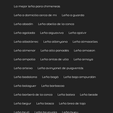
La mejor leña para chimeneas
Leña a domicilio cerca de mi
Leña a guarda
Leña abadín
Leña abella de la conca
Leña agolada
Leña aiguaviva
Leña ajalvir
Leña albatàrrec
Leña albinyana
Leña almacelles
Leña almenar
Leña alto panadés
Leña amazon
Leña ampolla
Leña antas de ulla
Leña arnoya
Leña arteixo
Leña avinyonet de puigventós
Leña badalona
Leña bagà
Leña bajo ampurdán
Leña balaguer
Leña barbacoa
Leña barberà de la conca
Leña batea
Leña beade
Leña begur
Leña biosca
Leña brea de tajo
Leña brull
Leña brunyola
Leña bueu