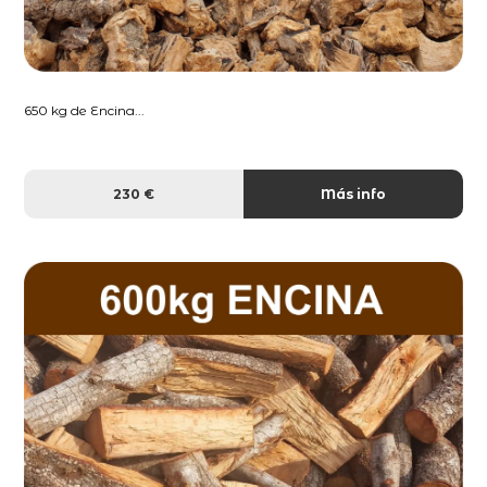
650 kg de Encina...
230 €
Más info