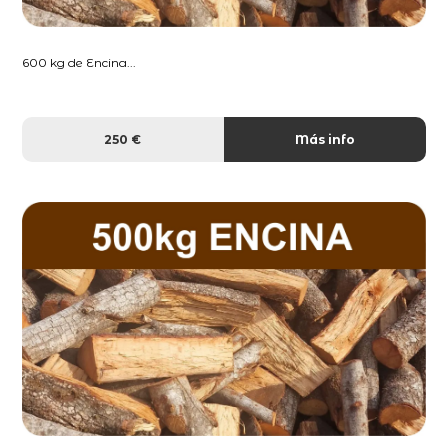
600 kg de Encina...
250 €
Más info