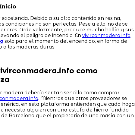
Inicio
 excelencia. Debido a su alto contenido en resina,
 las condiciones no son perfectas. Pese a ello, no debe
teriores. Arde velozmente, produce mucho hollín y sus
levando el peligro de incendio. En
vivirconmadera.info
,
no
solo para el momento del encendido, en forma de
so a las maderas duras.
vivirconmadera.info como
nza
ir madera debería ser tan sencillo como comprar
irconmadera.info
. Mientras que otros proveedores se
genérica, en esta plataforma entienden que cada hoga
e necesita alguien con una estufa de hierro fundido
a de Barcelona que el propietario de una masía con un