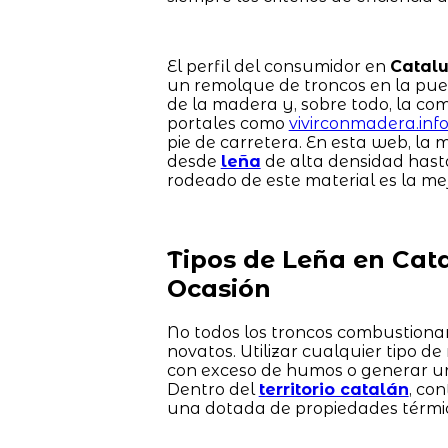
El perfil del consumidor en
Catal
un remolque de troncos en la pue
de la madera y, sobre todo, la co
portales como
vivirconmadera.inf
pie de carretera. En esta web, la
desde
leña
de alta densidad has
rodeado de este material es la mej
Tipos de Leña en Cat
Ocasión
No todos los troncos combustionan 
novatos. Utilizar cualquier tipo d
con exceso de humos o generar un 
Dentro del
territorio catalán
, co
una dotada de propiedades térmic