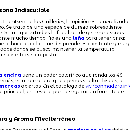
eona Indiscutible
l Montseny o las Guilleries, la opinión es generalizada:
mo. Se trata de una especie de dureza sobresaliente,
e. Su mayor virtud es la facultad de generar ascuas
nte mucho tiempo. No es una
leña
para tener prisa;
ue lo hace, el calor que desprende es constante y muy
erradas donde se busca mantener la temperatura
ue levantarse a repostar.
a encina
tiene un poder calorífico que ronda los
4.5
emás, es una madera que apenas suelta chispas, lo
imeneas
abiertas. En el catálogo de
vivirconmadera.inf
to principal, procesada para asegurar un formato de
 Pura y Aroma Mediterráneo