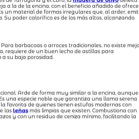
s de Tarragona y el Ebro, la
madera de olivo
deleita
ja a la de la encina, con el beneficio añadido de ofrece
Es un material de formas irregulares que, al arder, emi
. Su poder calorífico es de los más altos, alcanzando
 Para barbacoas o arroces tradicionales, no existe mej
ina, requiere de un buen lecho de astillas para
a su baja porosidad.
icional. Arde de forma muy similar a la encina, aunque
 Es una especie noble que garantiza una llama serena
s la favorita de quienes tienen estufas modernas con
de las
leñas
más limpias que existen. Combustiona con
azos y con un residuo de ceniza mínimo, facilitando la