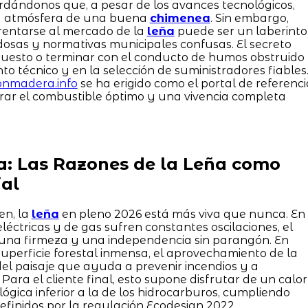
ordándonos que, a pesar de los avances tecnológicos,
la atmósfera de una buena
chimenea
. Sin embargo,
frentarse al mercado de la
leña
puede ser un laberinto
udosas y normativas municipales confusas. El secreto
puesto o terminar con el conducto de humos obstruido
to técnico y en la selección de suministradores fiables
conmadera.info
se ha erigido como el portal de referenci
ar el combustible óptimo y una vivencia completa
a: Las Razones de la Leña como
al
en, la
leña
en pleno 2026 está más viva que nunca. En
éctricas y de gas sufren constantes oscilaciones, el
 una firmeza y una independencia sin parangón. En
 superficie forestal inmensa, el aprovechamiento de la
el paisaje que ayuda a prevenir incendios y a
ara el cliente final, esto supone disfrutar de un calor
gica inferior a la de los hidrocarburos, cumpliendo
 definidos por la regulación Ecodesign 2022.