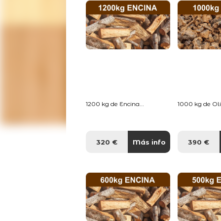
1200 kg de Encina...
1000 kg de Oliv
320 €
Más info
390 €