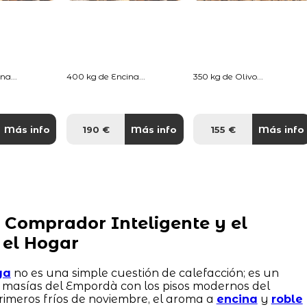
na...
400 kg de Encina...
350 kg de Olivo...
Más info
190 €
Más info
155 €
Más info
 Comprador Inteligente y el
 el Hogar
ya
no es una simple cuestión de calefacción; es un
s masías del Empordà con los pisos modernos del
primeros fríos de noviembre, el aroma a
encina
y
roble