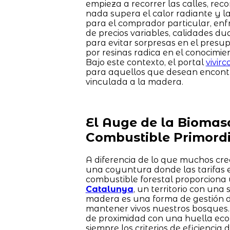
empieza a recorrer las calles, rec
nada supera el calor radiante y 
para el comprador particular, en
de precios variables, calidades d
para evitar sorpresas en el presu
por resinas radica en el conocimien
Bajo este contexto, el portal
vivir
para aquellos que desean encontr
vinculada a la madera.
El Auge de la Biomas
Combustible Primordi
A diferencia de lo que muchos cre
una coyuntura donde las tarifas el
combustible forestal proporciona
Catalunya
, un territorio con una
madera es una forma de gestión d
mantener vivos nuestros bosques. P
de proximidad con una huella ecoló
siempre los criterios de eficiencia