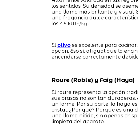
Altamente valorada en las regione
los sentidos. Su densidad se aseme
una llama más brillante y visual. 
una fragancia dulce característica
los
.
4.5 kWh/kg
El
olivo
es excelente para cocinar.
opción. Eso sí, al igual que la enc
encenderse correctamente debido 
Roure (Roble) y Faig (Haya)
El roure representa la opción trad
sus brasas no son tan duraderas.
uniforme. Por su parte, la haya e
cristal. ¿Por qué? Porque es una 
una llama nítida, sin apenas chisp
limpieza del aparato.