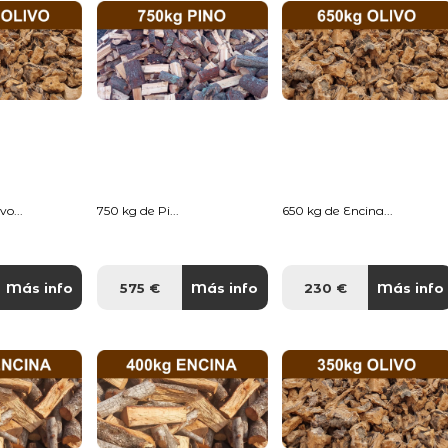
o...
750 kg de Pi...
650 kg de Encina...
Más info
575 €
Más info
230 €
Más info