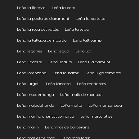
Leña la floresta
Leña la pera
Leña la pobla de claramunt
Leña la portella
Leña la roca del vallès
Leña la selva
Leña la tallada dempordà
Leña lalt camp
Leña leganés
Leña legua
Leña lidl
Leña lladorre
Leña lladurs
Leña llia damunt
Leña lorenzana
Leña lousame
Leña lugo comarca
Leña lurgell
Leña láncara
Leña madarcos
Leña madremanya
Leña maià de montcal
Leña majadahonda
Leña malla
Leña manzaneda
Leña mariña oriental comarca
Leña martorelles
Leña marín
Leña mas de barberans
Leña masies de roda
Leña maslloren