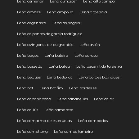
Leña almenar
Leña almoster
Leña alto campo
Leña ambite
Leña ampolla
Leña argenola
Leña argentera
Leña as nogais
Leña as pontes de garcía rodríguez
Leña avinyonet de puigventós
Leña avión
Leña bages
Leña baleira
Leña barata
Leña bassella
Leña batea
Leña becerril de la sierra
Leña begues
Leña bellprat
Leña borges blanques
Leña bot
Leña bràfim
Leña bòrdes es
Leña cabanabona
Leña cabanelles
Leña calaf
Leña callús
Leña camarasa
Leña camarma de esteruelas
Leña cambados
Leña campllong
Leña campo lameiro