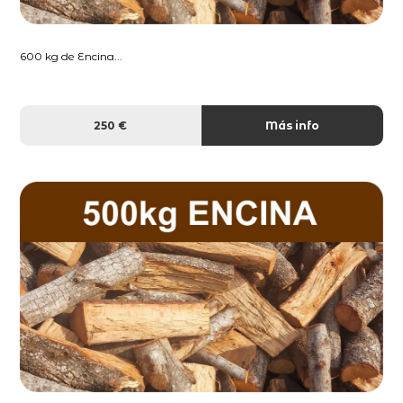
600 kg de Encina...
250 €
Más info