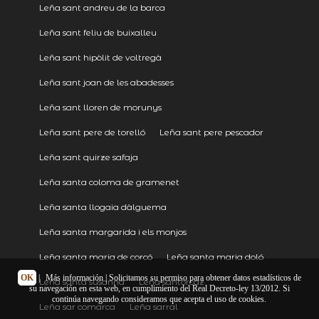
Leña sant andreu de la barca
Leña sant feliu de buixalleu
Leña sant hipòlit de voltregà
Leña sant joan de les abadesses
Leña sant lloren de morunys
Leña sant pere de torelló
Leña sant pere pescador
Leña sant quirze safaja
Leña santa coloma de gramenet
Leña santa llogaia dàlguema
Leña santa margarida i els monjos
Leña santa maria de corcó
Leña santa maria doló
OK
|
Más información
| Solicitamos su permiso para obtener datos estadísticos de
Leña santa susanna
Leña santorcaz
su navegación en esta web, en cumplimiento del Real Decreto-ley 13/2012. Si
continúa navegando consideramos que acepta el uso de cookies.
Leña sar comarca
Leña sarral