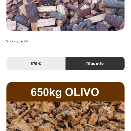
750 kg de Pi...
575 €
Más info