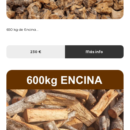
650 kg de Encina...
230 €
Más info