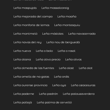
Leña maspujols
Leña massalcoreig
Leña mejorada del campo
Leña moaña
Leña monforte de lemos
Leña montesquiu
Leña montmeló
Leña móstoles
Leña navacerrada
Leña navas del rey
Leña nou de berguedà
Leña nueva
Leña o bolo
Leña o rosal
Leña oliana
Leña olivo precio
Leña olivos
Leña olmeda de las fuentes
Leña olost
Leña olot
Leña omells de na gaias
Leña ordis
Leña ourense provincia
Leña oya
Leña ozacesuras
Leña paderne
Leña padrón
Leña palausaverdera
Leña pallejà
Leña palma de cervelló