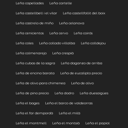
Leña capellades
Leña cartelle
Leña castellbell i el vilar
Leña castellfollit del boix
Leña castrelo de miño
Leña celanova
Leña cenicientos
Leña cervo
Leña coirós
Leña coles
Leña collado villalba
Leña colldejou
Leña colmenarejo
Leña crespià
Leña cubas de la sagra
Leña daganzo de arriba
Leña de encina barata
Leña de eucalipto precio
Leña de olivo para chimenea
Leña de olivo
Leña de pino precio
Leña dodro
Leña duesaigües
Leña el bages
Leña el barco de valdeorras
Leña el far dempordà
Leña el milà
Leña el montmell
Leña el montsià
Leña el papiol