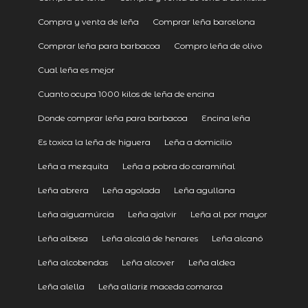
Compra y venta de leña
Comprar leña barcelona
Comprar leña para barbacoa
Compro leña de olivo
Cual leña es mejor
Cuanto ocupa 1000 kilos de leña de encina
Donde comprar leña para barbacoa
Encina leña
Es toxica la leña de higuera
Leña a domicilio
Leña a mezquita
Leña a pobra do caramiñal
Leña abrera
Leña agolada
Leña agullana
Leña aiguamúrcia
Leña ajalvir
Leña al por mayor
Leña albesa
Leña alcalá de henares
Leña alcanó
Leña alcobendas
Leña alcover
Leña aldea
Leña alella
Leña allariz maceda comarca