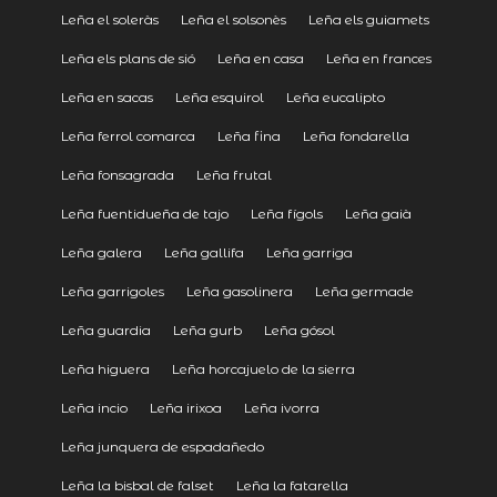
Leña el soleràs
Leña el solsonès
Leña els guiamets
Leña els plans de sió
Leña en casa
Leña en frances
Leña en sacas
Leña esquirol
Leña eucalipto
Leña ferrol comarca
Leña fina
Leña fondarella
Leña fonsagrada
Leña frutal
Leña fuentidueña de tajo
Leña fígols
Leña gaià
Leña galera
Leña gallifa
Leña garriga
Leña garrigoles
Leña gasolinera
Leña germade
Leña guardia
Leña gurb
Leña gósol
Leña higuera
Leña horcajuelo de la sierra
Leña incio
Leña irixoa
Leña ivorra
Leña junquera de espadañedo
Leña la bisbal de falset
Leña la fatarella