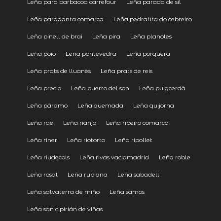
Leña para barbacoa carrefour
Leña parada de sil
Leña paradanta comarca
Leña pedrafita do cebreiro
Leña pinell de brai
Leña pira
Leña planoles
Leña poio
Leña pontevedra
Leña porquera
Leña prats de lluanès
Leña prats de reis
Leña precio
Leña puerto del son
Leña puigcerdà
Leña páramo
Leña quemada
Leña quijorna
Leña rae
Leña rianjo
Leña ribeiro comarca
Leña riner
Leña riotorto
Leña ripollet
Leña riudecols
Leña rivas vaciamadrid
Leña roble
Leña rosal
Leña rubiana
Leña sabadell
Leña salvaterra de miño
Leña samos
Leña san cipirián de viñas