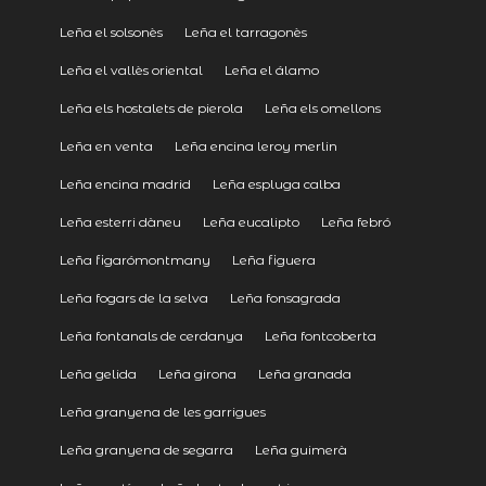
Leña el solsonès
Leña el tarragonès
Leña el vallès oriental
Leña el álamo
Leña els hostalets de pierola
Leña els omellons
Leña en venta
Leña encina leroy merlin
Leña encina madrid
Leña espluga calba
Leña esterri dàneu
Leña eucalipto
Leña febró
Leña figarómontmany
Leña figuera
Leña fogars de la selva
Leña fonsagrada
Leña fontanals de cerdanya
Leña fontcoberta
Leña gelida
Leña girona
Leña granada
Leña granyena de les garrigues
Leña granyena de segarra
Leña guimerà