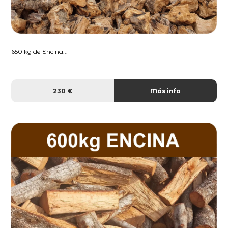
650 kg de Encina...
230 €
Más info