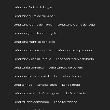
Leña sant fruitós de bages
Leña sant guim de freixenet
Leña sant jaume de llierca
Leña sant jaume denveja
Leña sant julià de cerdanyola
Leña sant martí de centelles
Leña sant pau de segúries
Leña sant pere pescador
Leña sant vicen de torelló
Leña sant vicen dels horts
Leña sarria comarca
Leña sarroca de bellera
Leña savallà del comtat
Leña selva de mar
Leña serinyà
Leña setcases
Leña silleda
Leña somozas
Leña soriguera
Leña subirats
Leña tallada dempordà
Leña tarragona