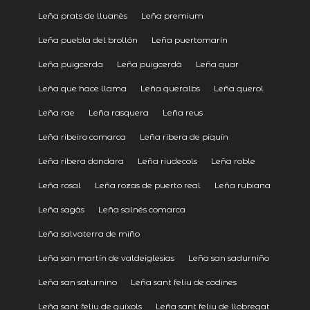
Leña prats de lluanès
Leña premium
Leña puebla del brollón
Leña puertomarín
Leña puigcerda
Leña puigcerdà
Leña quar
Leña que hace llama
Leña queralbs
Leña querol
Leña rae
Leña rasquera
Leña reus
Leña ribeiro comarca
Leña ribera de piquín
Leña ribera dondara
Leña riudecols
Leña roble
Leña rosal
Leña rozas de puerto real
Leña rubiana
Leña sagàs
Leña salnés comarca
Leña salvaterra de miño
Leña san martín de valdeiglesias
Leña san sadurniño
Leña san saturnino
Leña sant feliu de codines
Leña sant feliu de guíxols
Leña sant feliu de llobregat