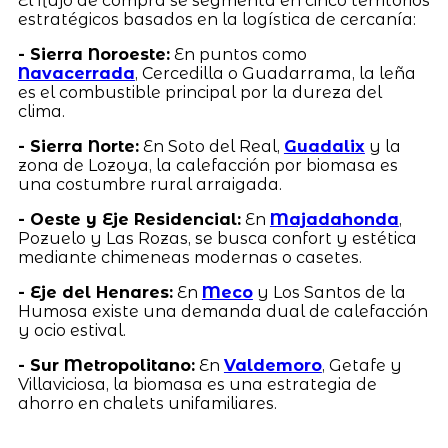
El flujo de compra se segmenta en cinco territorios
estratégicos basados en la logística de cercanía:
- Sierra Noroeste:
En puntos como
Navacerrada
, Cercedilla o Guadarrama, la leña
es el combustible principal por la dureza del
clima.
- Sierra Norte:
En Soto del Real,
Guadalix
y la
zona de Lozoya, la calefacción por biomasa es
una costumbre rural arraigada.
- Oeste y Eje Residencial:
En
Majadahonda
,
Pozuelo y Las Rozas, se busca confort y estética
mediante chimeneas modernas o casetes.
- Eje del Henares:
En
Meco
y Los Santos de la
Humosa existe una demanda dual de calefacción
y ocio estival.
- Sur Metropolitano:
En
Valdemoro
, Getafe y
Villaviciosa, la biomasa es una estrategia de
ahorro en chalets unifamiliares.