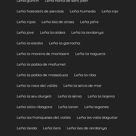
Leña guntín
Leña horta de sant joan
Leña hostalets de pierolas
Leña humeda
Leña irijo
Leña irijoa
Leña isla de arosa
Leña jafre
Leña jove
Leña la aldea
Leña la cerdanya
Leña la escala
Leña la garrocha
Leña la morera de montsant
Leña la noguera
Leña la pobla de mafumet
Leña la pobla de massaluca
Leña la riba
Leña la roca del vallès
Leña la selva de mar
Leña la seu durgell
Leña la sènia
Leña la teijeira
Leña lalta ribagora
Leña laran
Leña leganés
Leña les franqueses del vallès
Leña les valls daguilar
Leña lleida
Leña llers
Leña lles de cerdanya