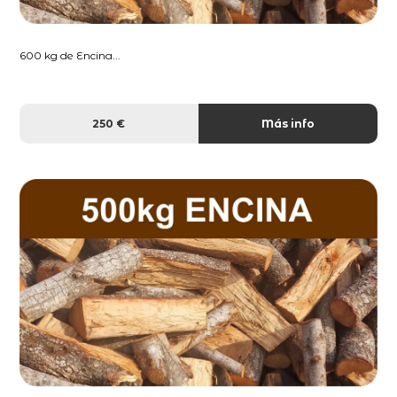
600 kg de Encina...
250 €
Más info