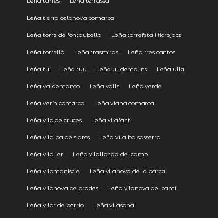
Leña tarrés
Leña terrassa
Leña tierra celanova comarca
Leña torre de fontaubella
Leña torrefeta i florejacs
Leña tortellà
Leña trasmiras
Leña tres cantos
Leña tui
Leña tuy
Leña ulldemolins
Leña ullà
Leña valdemanco
Leña valls
Leña verde
Leña verín comarca
Leña viana comarca
Leña vila de cruces
Leña vilafant
Leña vilalba dels arcs
Leña vilalba sasserra
Leña vilaller
Leña vilallonga del camp
Leña vilamaniscle
Leña vilanova de la barca
Leña vilanova de prades
Leña vilanova del camí
Leña vilar de barrio
Leña vilasana