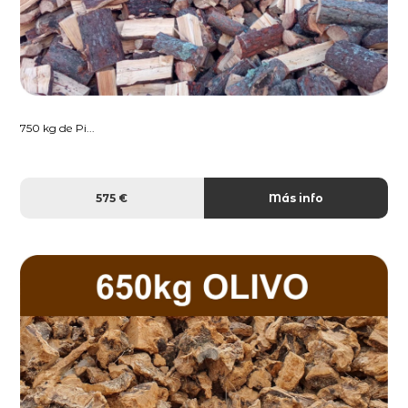
750 kg de Pi...
575 €
Más info