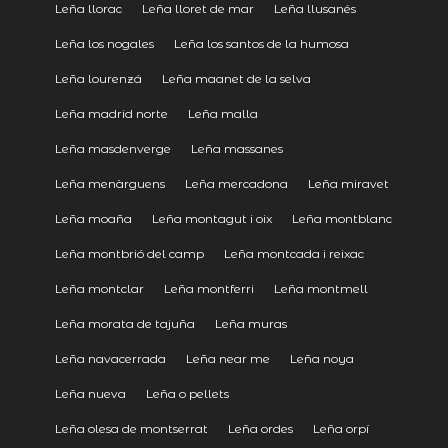
Leña llorac
Leña lloret de mar
Leña llusanés
Leña los nogales
Leña los santos de la humosa
Leña lourenzá
Leña maanet de la selva
Leña madrid norte
Leña malla
Leña masdenverge
Leña massanes
Leña menàrguens
Leña mercadona
Leña miravet
Leña moaña
Leña montagut i oix
Leña montblanc
Leña montbrió del camp
Leña montcada i reixac
Leña montclar
Leña montferri
Leña montmell
Leña morata de tajuña
Leña muras
Leña navacerrada
Leña near me
Leña noya
Leña nueva
Leña o pellets
Leña olesa de montserrat
Leña ordes
Leña orpí