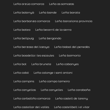
Leña arzúa comarca
Leña as somozas
Leña balenyà
Leña bande
Leña barata
Leña barbanza comarca
Leña barcelona provincia
Leña batea
Leña becerril de la sierra
Leña bellpuig
Leña bergondo
Leña berzosa del lozoya
Leña bisbal del penedès
Leña boadella i les escaules
Leña boimorto
Leña bot
Leña brunete
Leña cabanyes
Leña cabó
Leña calonge i sant antoni
Leña campins
Leña campo lameiro
Leña canyellas
Leña canyelles
Leña carabaña
Leña carballiño comarca
Leña castell de lareny
Leña castellar del vallès
Leña castellbell i el vilar