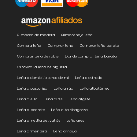
Almacen de madera
Almacenaje leña
Compra leña
Comprar lena
Comprar leña barata
Comprar leña de roble
Donde comprar leña barata
Es toxica la leña de higuera
Leña a domicilio cerca de mi
Leña a estrada
Leña a pastoriza
Leña a rúa
Leña albatàrrec
Leña alella
Leña alfés
Leña algete
Leña alpedrete
Leña alta ribagorza
Leña ametlla del vallès
Leña ares
Leña armentera
Leña arnoya