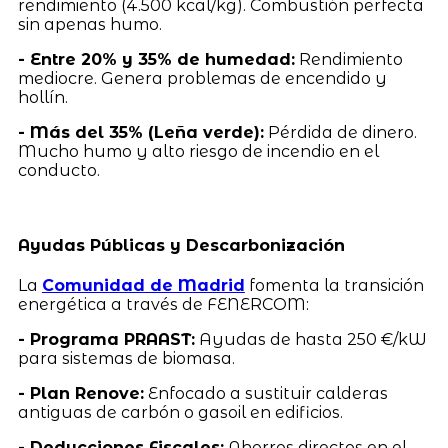
rendimiento (4.500 kcal/kg). Combustión perfecta
sin apenas humo.
- Entre 20% y 35% de humedad:
Rendimiento
mediocre. Genera problemas de encendido y
hollín.
- Más del 35% (Leña verde):
Pérdida de dinero.
Mucho humo y alto riesgo de incendio en el
conducto.
Ayudas Públicas y Descarbonización
La
Comunidad de Madrid
fomenta la transición
energética a través de FENERCOM:
- Programa PRAAST:
Ayudas de hasta 250 €/kW
para sistemas de biomasa.
- Plan Renove:
Enfocado a sustituir calderas
antiguas de carbón o gasoil en edificios.
- Deducciones Fiscales:
Ahorros directos en el