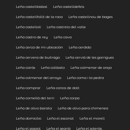
Leña castellbisbal
Leña castelldefels
Leña castellfollit de la roca
Leña castellnou de bages
Leña castellolí
Leña castrelo del valle
Leña castro de rey
Leña cava
Leña cerca de mi ubicación
Leña cerdido
Leña cervera de buitrago
Leña cervià de les garrigues
Leña coirós
Leña collbato
Leña colmenar de oreja
Leña colmenar del arroyo
Leña coma i la pedra
Leña comprar
Leña conca de dalt
Leña cornellà del terri
Leña corpa
Leña de olivo barata
Leña de olivo para chimenea
Leña domicilio
Leña el escorial
Leña el morell
Leña el papiol
Leña el segrià
Leña el soleràs