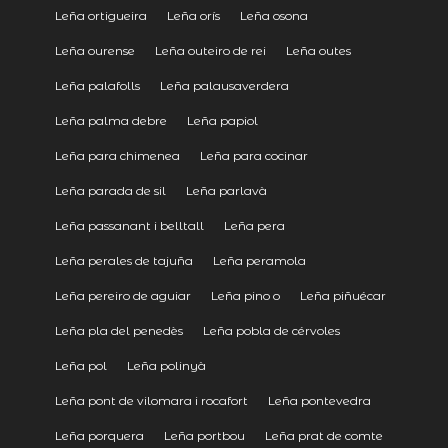
Leña ortigueira
Leña orís
Leña osona
Leña ourense
Leña outeiro de rei
Leña outes
Leña palafolls
Leña palausaverdera
Leña palma debre
Leña papiol
Leña para chimenea
Leña para cocinar
Leña parada de sil
Leña parlavà
Leña passanant i belltall
Leña pera
Leña perales de tajuña
Leña peramola
Leña pereiro de aguiar
Leña pino o
Leña piñuécar
Leña pla del penedès
Leña pobla de cérvoles
Leña pol
Leña polinyà
Leña pont de vilomara i rocafort
Leña pontevedra
Leña porquera
Leña portbou
Leña prat de comte