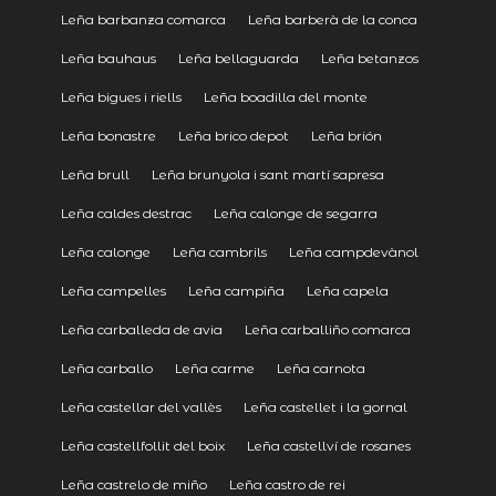
Leña barbanza comarca
Leña barberà de la conca
Leña bauhaus
Leña bellaguarda
Leña betanzos
Leña bigues i riells
Leña boadilla del monte
Leña bonastre
Leña brico depot
Leña brión
Leña brull
Leña brunyola i sant martí sapresa
Leña caldes destrac
Leña calonge de segarra
Leña calonge
Leña cambrils
Leña campdevànol
Leña campelles
Leña campiña
Leña capela
Leña carballeda de avia
Leña carballiño comarca
Leña carballo
Leña carme
Leña carnota
Leña castellar del vallès
Leña castellet i la gornal
Leña castellfollit del boix
Leña castellví de rosanes
Leña castrelo de miño
Leña castro de rei