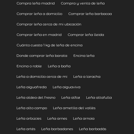
Compra leña madrid
Compra y venta de leña
Comprar leña a domicilio
Comprar leña barbacoa
Comprar leña cerca de mi ubicación
Comprar leña en madrid
Comprar leña lleida
Cuánto cuesta 1 kg de leña de encina
Donde comprar leña barata
Encina leña
Encina o roble
Leña a baña
Leña a domicilio cerca de mi
Leña a laracha
Leña aiguafreda
Leña aiguaviva
Leña aldea del fresno
Leña alfoz
Leña altafulla
Leña alto campo
Leña ametlla del vallès
Leña arbúcies
Leña arnes
Leña arnoia
Leña artés
Leña barbadanes
Leña barbadás