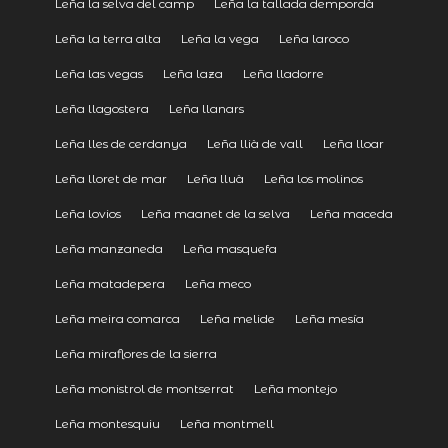
Leña la selva del camp
Leña la tallada dempordà
Leña la terra alta
Leña la vega
Leña laroco
Leña las vegas
Leña laza
Leña lladorre
Leña llagostera
Leña llanars
Leña lles de cerdanya
Leña llià de vall
Leña lloar
Leña lloret de mar
Leña lluà
Leña los molinos
Leña lovios
Leña maanet de la selva
Leña maceda
Leña manzaneda
Leña masquefa
Leña matadepera
Leña meco
Leña meira comarca
Leña melide
Leña mesía
Leña miraflores de la sierra
Leña monistrol de montserrat
Leña montejo
Leña montesquiu
Leña montmell