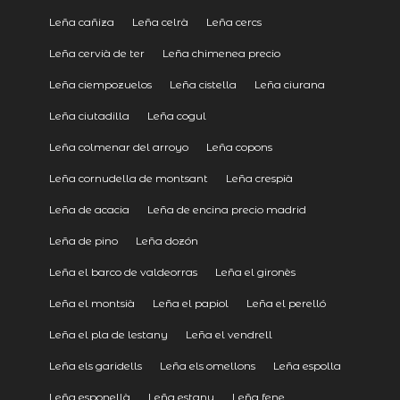
Leña cañiza
Leña celrà
Leña cercs
Leña cervià de ter
Leña chimenea precio
Leña ciempozuelos
Leña cistella
Leña ciurana
Leña ciutadilla
Leña cogul
Leña colmenar del arroyo
Leña copons
Leña cornudella de montsant
Leña crespià
Leña de acacia
Leña de encina precio madrid
Leña de pino
Leña dozón
Leña el barco de valdeorras
Leña el gironès
Leña el montsià
Leña el papiol
Leña el perelló
Leña el pla de lestany
Leña el vendrell
Leña els garidells
Leña els omellons
Leña espolla
Leña esponellà
Leña estany
Leña fene