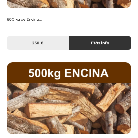
600 kg de Encina...
250 €
Más info