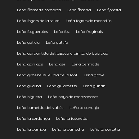
Leña finisterre comarca
Leña fisterra
Leña floresta
Leña fogars de la selva
Leña fogars de montclús
Leña folgueroles
Leña foz
Leña freginals
Leña galicia
Leña gallifa
Leña gargantilla del lozoya y pinilla de buitrago
Leña garrigàs
Leña ger
Leña germade
Leña gimenells i el pla de la font
Leña grove
Leña gualba
Leña guiametss
Leña guntín
Leña higuera
Leña hoyo de manzanares
Leña l ametlla del vallès
Leña la canonja
Leña la cerdanya
Leña la fatarella
Leña la garriga
Leña la garrocha
Leña la portella