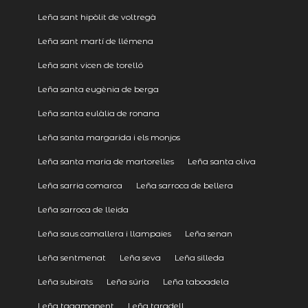
Leña sant hipòlit de voltregà
Leña sant martí de llémena
Leña sant vicen de torelló
Leña santa eugènia de berga
Leña santa eulàlia de ronana
Leña santa margarida i els monjos
Leña santa maria de martorelles
Leña santa oliva
Leña sarria comarca
Leña sarroca de bellera
Leña sarroca de lleida
Leña saus camallera i llampaies
Leña senan
Leña sentmenat
Leña seva
Leña silleda
Leña subirats
Leña súria
Leña taboadela
Leña tagamanent
Leña taradell