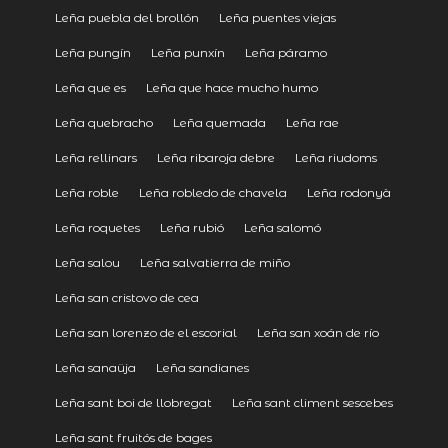
Leña puebla del brollón
Leña puentes viejas
Leña pungín
Leña punxín
Leña páramo
Leña que es
Leña que hace mucho humo
Leña quebracho
Leña quemada
Leña rae
Leña rellinars
Leña ribaroja debre
Leña riudoms
Leña roble
Leña robledo de chavela
Leña rodonyà
Leña roquetes
Leña rubió
Leña salomó
Leña salou
Leña salvatierra de miño
Leña san cristovo de cea
Leña san lorenzo de el escorial
Leña san xoán de río
Leña sanaüja
Leña sandianes
Leña sant boi de llobregat
Leña sant climent sescebes
Leña sant fruitós de bages