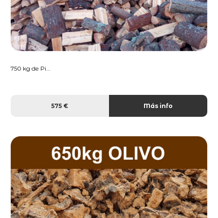
750 kg de Pi...
575 €
Más info