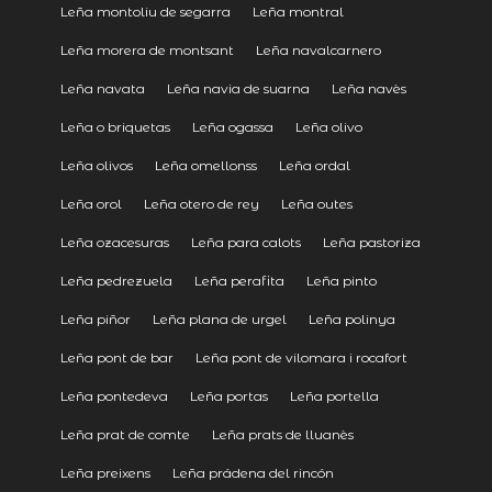
Leña montoliu de segarra
Leña montral
Leña morera de montsant
Leña navalcarnero
Leña navata
Leña navia de suarna
Leña navès
Leña o briquetas
Leña ogassa
Leña olivo
Leña olivos
Leña omellonss
Leña ordal
Leña orol
Leña otero de rey
Leña outes
Leña ozacesuras
Leña para calots
Leña pastoriza
Leña pedrezuela
Leña perafita
Leña pinto
Leña piñor
Leña plana de urgel
Leña polinya
Leña pont de bar
Leña pont de vilomara i rocafort
Leña pontedeva
Leña portas
Leña portella
Leña prat de comte
Leña prats de lluanès
Leña preixens
Leña prádena del rincón