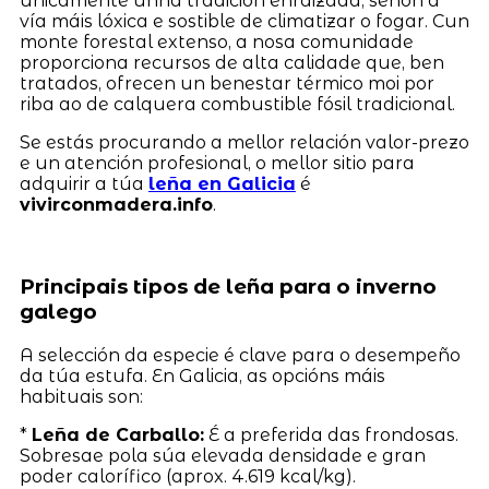
unicamente unha tradición enraizada, senón a
vía máis lóxica e sostible de climatizar o fogar. Cun
monte forestal extenso, a nosa comunidade
proporciona recursos de alta calidade que, ben
tratados, ofrecen un benestar térmico moi por
riba ao de calquera combustible fósil tradicional.
Se estás procurando a mellor relación valor-prezo
e un atención profesional, o mellor sitio para
adquirir a túa
leña en Galicia
é
vivirconmadera.info
.
Principais tipos de leña para o inverno
galego
A selección da especie é clave para o desempeño
da túa estufa. En Galicia, as opcións máis
habituais son:
*
Leña de Carballo:
É a preferida das frondosas.
Sobresae pola súa elevada densidade e gran
poder calorífico (aprox. 4.619 kcal/kg).