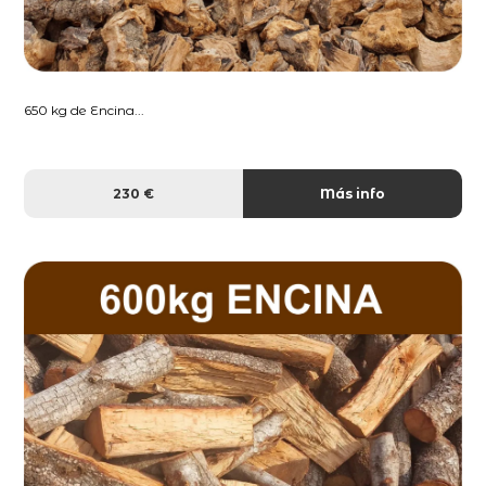
650 kg de Encina...
230 €
Más info