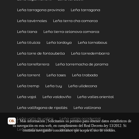
Leña tarragona provincia
Leña tarragona
Leña tavèrnoles
Leña terra cha comarca
Leña tiana
Leña tierra celanova comarca
Leña titulcia
Leña tordoya
Leña tornabous
Leña torre de fontaubella
Leña torredembarra
Leña torrefarrera
Leña torremocha de jarama
Leña torrent
Leña toses
Leña trabada
Leña tremp
Leña tuy
Leña ulldecona
Leña vajol
Leña valdoviño
Leña valles oriental
Leña vallfogona de ripollès
Leña vallirana
Leña valls de valira
Leña vallés occidental
OK
|
Más información
| Solicitamos su permiso para obtener datos estadísticos de
su navegación en esta web, en cumplimiento del Real Decreto-ley 13/2012. Si
Leña vallés oriental
Leña vedra
Leña vendrell
continúa navegando consideramos que acepta el uso de cookies.