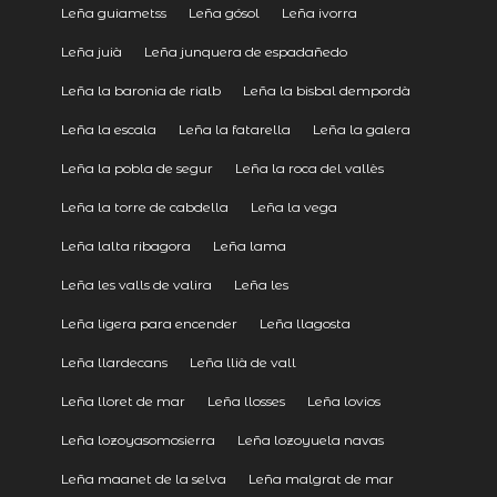
Leña guiametss
Leña gósol
Leña ivorra
Leña juià
Leña junquera de espadañedo
Leña la baronia de rialb
Leña la bisbal dempordà
Leña la escala
Leña la fatarella
Leña la galera
Leña la pobla de segur
Leña la roca del vallès
Leña la torre de cabdella
Leña la vega
Leña lalta ribagora
Leña lama
Leña les valls de valira
Leña les
Leña ligera para encender
Leña llagosta
Leña llardecans
Leña llià de vall
Leña lloret de mar
Leña llosses
Leña lovios
Leña lozoyasomosierra
Leña lozoyuela navas
Leña maanet de la selva
Leña malgrat de mar