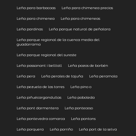
Leña para barbacoas
Leña para chimenea precios
Leña para chimenea
Leña para chimeneas
Leña pardinas
Leña parque natural de peñalara
Leña parque regional de la cuenca media del
guadarrama
Leña parque regional del sureste
Leña passanant i belltall
Leña pazos de borbén
Leña pera
Leña perales de tajuña
Leña peramola
Leña pezuela de las torres
Leña pino o
Leña piñuécargandullas
Leña poboleda
Leña pont darmentera
Leña ponteceso
Leña pontevedra comarca
Leña pontons
Leña porquera
Leña porriño
Leña port de la selva