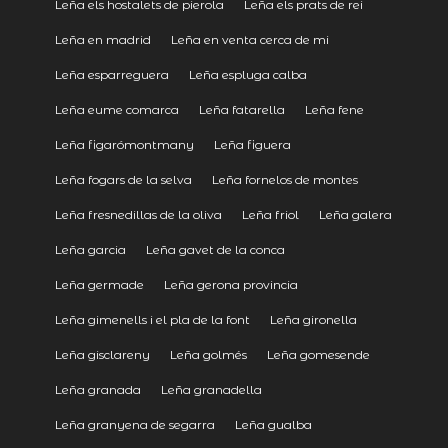
Leña els hostalets de pierola
Leña els prats de rei
Leña en madrid
Leña en venta cerca de mi
Leña esparreguera
Leña espluga calba
Leña eume comarca
Leña fatarella
Leña fene
Leña figarómontmany
Leña figuera
Leña fogars de la selva
Leña fornelos de montes
Leña fresnedillas de la oliva
Leña friol
Leña galera
Leña garcia
Leña gavet de la conca
Leña germade
Leña gerona provincia
Leña gimenells i el pla de la font
Leña gironella
Leña gisclareny
Leña golmés
Leña gomesende
Leña granada
Leña granadella
Leña granyena de segarra
Leña gualba