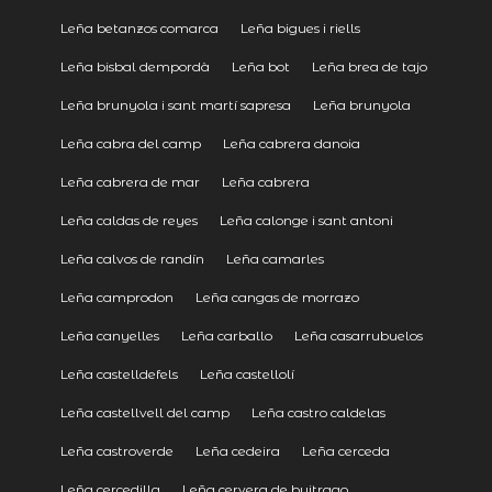
Leña betanzos comarca
Leña bigues i riells
Leña bisbal dempordà
Leña bot
Leña brea de tajo
Leña brunyola i sant martí sapresa
Leña brunyola
Leña cabra del camp
Leña cabrera danoia
Leña cabrera de mar
Leña cabrera
Leña caldas de reyes
Leña calonge i sant antoni
Leña calvos de randín
Leña camarles
Leña camprodon
Leña cangas de morrazo
Leña canyelles
Leña carballo
Leña casarrubuelos
Leña castelldefels
Leña castellolí
Leña castellvell del camp
Leña castro caldelas
Leña castroverde
Leña cedeira
Leña cerceda
Leña cercedilla
Leña cervera de buitrago