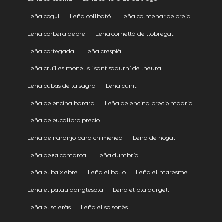
Leña cogul
Leña collbató
Leña colmenar de oreja
Leña corbera debre
Leña cornellà de llobregat
Leña cortegada
Leña crespià
Leña cruïlles monells i sant sadurní de lheura
Leña cubas de la sagra
Leña cunit
Leña de encina barata
Leña de encina precio madrid
Leña de eucalipto precio
Leña de naranjo para chimenea
Leña de nogal
Leña deza comarca
Leña dumbría
Leña el baix ebre
Leña el bollo
Leña el maresme
Leña el palau danglesola
Leña el pla durgell
Leña el soleràs
Leña el solsonès