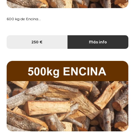
600 kg de Encina...
250 €
Más info