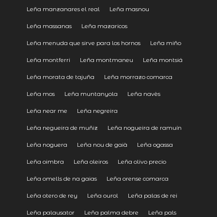
Leña manzanares el real
Leña masnou
Leña massanas
Leña mazaricos
Leña menuda que sirve para los hornos
Leña miño
Leña montferri
Leña montmaneu
Leña montsiá
Leña morata de tajuña
Leña morrazo comarca
Leña mos
Leña muntanyola
Leña navès
Leña near me
Leña negreira
Leña negueira de muñiz
Leña nogueira de ramuín
Leña noguera
Leña nou de gaià
Leña ogassa
Leña oimbra
Leña oleiros
Leña olivo precio
Leña omells de na gaias
Leña orense comarca
Leña otero de rey
Leña ourol
Leña palas de rei
Leña palausator
Leña palma debre
Leña pals