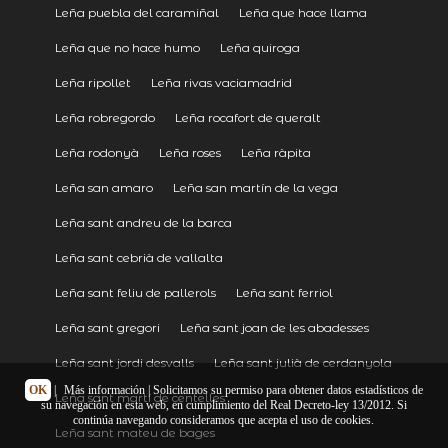
Leña puebla del caramiñal
Leña que hace llama
Leña que no hace humo
Leña quiroga
Leña ripollet
Leña rivas vaciamadrid
Leña robregordo
Leña rocafort de queralt
Leña rodonyà
Leña roses
Leña ràpita
Leña san amaro
Leña san martín de la vega
Leña sant andreu de la barca
Leña sant cebrià de vallalta
Leña sant feliu de pallerols
Leña sant ferriol
Leña sant gregori
Leña sant joan de les abadesses
Leña sant jordi desvalls
Leña sant julià de cerdanyola
OK
|
Más información
| Solicitamos su permiso para obtener datos estadísticos de
Leña sant martí de centelles
su navegación en esta web, en cumplimiento del Real Decreto-ley 13/2012. Si
continúa navegando consideramos que acepta el uso de cookies.
Leña sant mateu de bages