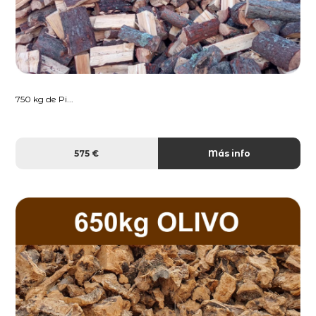
750 kg de Pi...
575 €
Más info