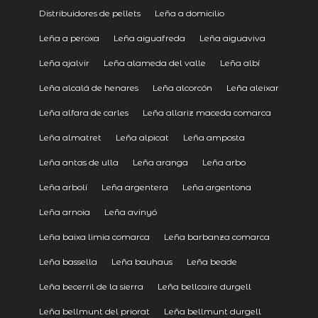
Distribuidores de pellets
Leña a domicilio
Leña a peroxa
Leña aiguafreda
Leña aiguaviva
Leña ajalvir
Leña alameda del valle
Leña albí
Leña alcalá de henares
Leña alcorcón
Leña aleixar
Leña alfara de carles
Leña allariz maceda comarca
Leña almatret
Leña alpicat
Leña amposta
Leña antas de ulla
Leña aranga
Leña arbo
Leña arbolí
Leña argentera
Leña argentona
Leña arnoia
Leña avinyó
Leña baixa limia comarca
Leña barbanza comarca
Leña bassella
Leña bauhaus
Leña beade
Leña becerril de la sierra
Leña bellcaire durgell
Leña bellmunt del priorat
Leña bellmunt durgell