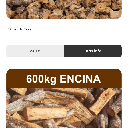
650 kg de Encina...
230 €
Más info