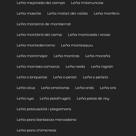
Leña mejorada del campo
Leña milanuncios
Leña moeche
Leña mollet del vallès
Leña monfero
Leña monistrol de montserrat
Leña montbrió del camp
Leña montcada i reixac
Leña montederramo
Leña montesquiu
Leña montmajor
Leña montras
Leña moraña
Leña morrazo comarca
Leña neda
Leña nigrán
Leña o briquetas
Leña o pellet
Leña o pellets
Leña olius
Leña omellonss
Leña ordis
Leña orís
Leña oya
Leña palafrugell
Leña palas de rey
Leña palausolità i plegamans
Leña para barbacoa mercadona
Leña para chimeneas