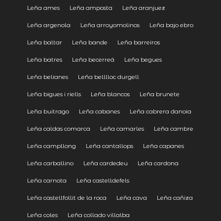
Leña ames
Leña amposta
Leña aranjuez
Leña argenola
Leña arroyomolinos
Leña bajo ebro
Leña baltar
Leña bande
Leña barreiros
Leña batres
Leña becerreá
Leña begues
Leña belianes
Leña belllloc durgell
Leña bigues i riells
Leña blancos
Leña brunete
Leña buitrago
Leña cabanes
Leña cabrera danoia
Leña caldas comarca
Leña camarles
Leña cambre
Leña campllong
Leña cantallops
Leña capanes
Leña carballino
Leña cardedeu
Leña cardona
Leña carnota
Leña castelldefels
Leña castellfollit de la roca
Leña cava
Leña cañiza
Leña coles
Leña collado villalba