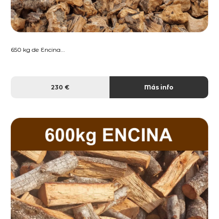
650 kg de Encina...
230 €
Más info