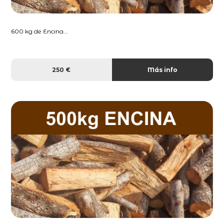
600 kg de Encina...
250 €
Más info