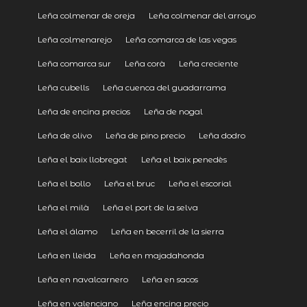
Leña colmenar de oreja
Leña colmenar del arroyo
Leña colmenarejo
Leña comarca de las vegas
Leña comarca sur
Leña corà
Leña creciente
Leña cubells
Leña cuenca del guadarrama
Leña de encina precios
Leña de nogal
Leña de olivo
Leña de pino precio
Leña dodro
Leña el baix llobregat
Leña el baix penedès
Leña el bollo
Leña el bruc
Leña el escorial
Leña el milà
Leña el port de la selva
Leña el álamo
Leña en becerril de la sierra
Leña en lleida
Leña en majadahonda
Leña en navalcarnero
Leña en sacos
Leña en valenciano
Leña encina precio