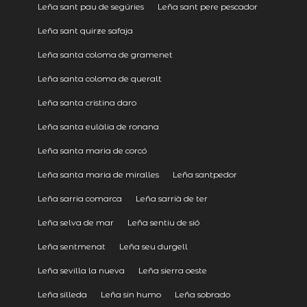
Leña sant pau de segúries
Leña sant pere pescador
Leña sant quirze safaja
Leña santa coloma de gramenet
Leña santa coloma de queralt
Leña santa cristina daro
Leña santa eulàlia de ronana
Leña santa maria de corcó
Leña santa maria de miralles
Leña santpedor
Leña sarria comarca
Leña sarrià de ter
Leña selva de mar
Leña sentiu de sió
Leña sentmenat
Leña seu durgell
Leña sevilla la nueva
Leña sierra oeste
Leña silleda
Leña sin humo
Leña sobrado