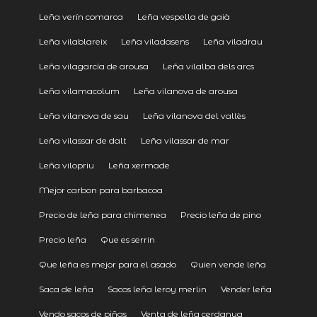
Leña verín comarca
Leña vespella de gaià
Leña vilablareix
Leña viladasens
Leña viladrau
Leña vilagarcía de arousa
Leña vilalba dels arcs
Leña vilamacolum
Leña vilanova de arousa
Leña vilanova de sau
Leña vilanova del vallès
Leña vilassar de dalt
Leña vilassar de mar
Leña vilopriu
Leña xermade
Mejor carbon para barbacoa
Precio de leña para chimenea
Precio leña de pino
Precio leña
Que es serrin
Que leña es mejor para el asado
Quien vende leña
Saca de leña
Sacos leña leroy merlin
Vender leña
Vendo sacos de piñas
Venta de leña cerdanya