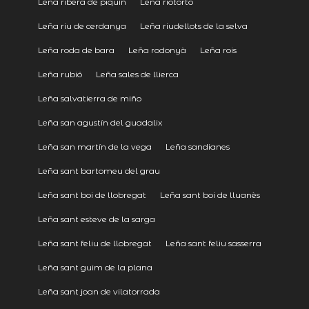
Leña ribera de piquín
Leña riotorto
Leña riu de cerdanya
Leña riudellots de la selva
Leña roda de bara
Leña rodonyà
Leña rois
Leña rubió
Leña sales de llierca
Leña salvatierra de miño
Leña san agustín del guadalix
Leña san martín de la vega
Leña sandianes
Leña sant bartomeu del grau
Leña sant boi de llobregat
Leña sant boi de lluanès
Leña sant esteve de la sarga
Leña sant feliu de llobregat
Leña sant feliu sasserra
Leña sant guim de la plana
Leña sant joan de vilatorrada