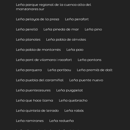
Leña parque regional de la cuenca alta del
manzanares sur
Leña pelayos de la presa
Leña perafort
Leña perelló
Leña pineda de mar
Leña pino
Leña planoles
Leña pobla de cérvoles
Leña pobla de montornès
Leña poio
Leña pont de vilomara i rocafort
Leña pontons
Leña porquera
Leña portbou
Leña premià de dalt
Leña puebla del caramiñal
Leña puente nuevo
Leña puentecesures
Leña puigpelat
Leña que hace llama
Leña quebracho
Leña quintela de leirado
Leña rabós
Leña ramiranes
Leña redueña