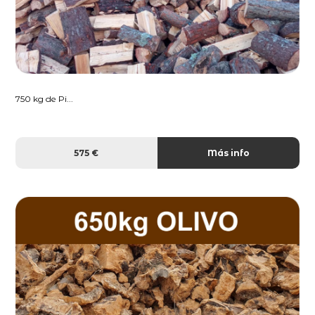
750 kg de Pi...
575 €
Más info