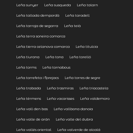
Leña sunyer
Leña susqueda
Leña talarn
Leña tallada dempordà
Leña taradell
Leña tarroja de segarra
Leña teià
Leña terra soneira comarca
Leña tierra celanova comarca
Leña titulcia
Leña tiurana
Leña tona
Leña torelló
Leña torms
Leña tornabous
Leña torrefeta i florejacs
Leña torres de segre
Leña trabada
Leña trasmiras
Leña triacastela
Leña térmens
Leña vacarisses
Leña valdemoro
Leña vall den bas
Leña vallbona danoia
Leña valle de arán
Leña valle del dubra
Leña vallés oriental
Leña valverde de alcalá