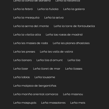
Leña la conca de barberà
Leña la fatarella
Leña la febró
Leña la fuliola
Leña la galera
Leña la mezquita
Leña la selva
Leña la serna del monte
Leña la torre de fontaubella
Leña la vilella alta
Leña las rozas de madrid
Leña les masies de roda
Leña les planes dhostoles
Leña les preses
Leña les valls de valira
Leña llanars
Leña llia d amunt
Leña llia
Leña lloar
Leña lloret de mar
Leña llosses
Leña lobios
Leña lousame
Leña malpica de bergantiños
Leña mariña oriental comarca
Leña masnou
Leña maspujols
Leña massoteres
Leña meis