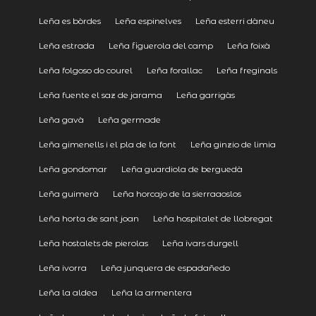
Leña es bòrdes
Leña espinelves
Leña esterri dàneu
Leña estrada
Leña figuerola del camp
Leña foixà
Leña folgoso do courel
Leña forallac
Leña freginals
Leña fuente el saz de jarama
Leña garrigàs
Leña gavà
Leña germade
Leña gimenells i el pla de la font
Leña ginzio de limia
Leña gondomar
Leña guardiola de berguedà
Leña guimerà
Leña horcajo de la sierraaoslos
Leña horta de sant joan
Leña hospitalet de llobregat
Leña hostalets de pierolas
Leña ivars durgell
Leña ivorra
Leña junquera de espadañedo
Leña la aldea
Leña la armentera