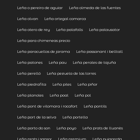
Leña o pereiro de aguiar
Leña olmeda de las fuentes
Leña olvan
Leña ortegal comarca
Leña otero de rey
Leña palafolls
Leña palausator
Leña para chimeneas precio
Leña paracuellos de jarama
Leña passanant i belltall
Leña patones
Leña pau
Leña perales de tajuña
Leña perelló
Leña pezuela de las torres
Leña piedrafita
Leña piles
Leña piñor
Leña planoles
Leña poal
Leña pol
Leña pont de vilomara i rocafort
Leña pontils
Leña port de la selva
Leña portella
Leña porto do son
Leña poyo
Leña prats de lluanès
Leña prats i sansor
Leña premium
Leña puigcerda