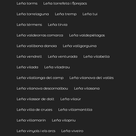
Leña torms
Leña torrefeta i florejacs
Leña torrelaguna
Leña tremp
Leña tui
Leña térmens
Leña tírvia
Leña valdeorras comarca
Leña valdepiélagos
Leña vallbona danoia
Leña vallgorguina
Leña vendrell
Leña venturada
Leña vilabella
Leña vilada
Leña viladrau
Leña vilallonga del camp
Leña vilanova del vallès
Leña vilanova descornalbou
Leña vilasana
Leña vilassar de dalt
Leña vilaür
Leña villa de cruces
Leña villamantilla
Leña villamarín
Leña vilopriu
Leña vinyols i els arcs
Leña viveiro