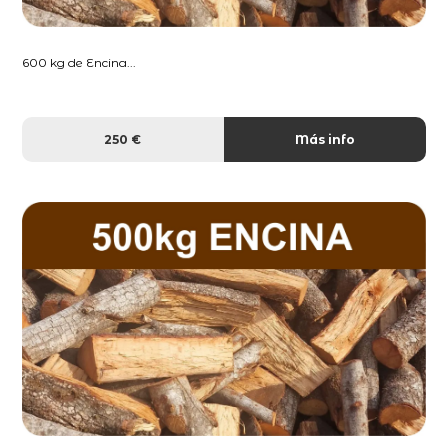
600 kg de Encina...
250 €
Más info