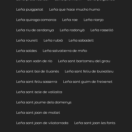
Leña puigpelat
Leña que hace mucho humo
Leña quiroga comarca
Leña rae
Leña rianjo
Leña riu de cerdanya
Leña rodonyà
Leña rosselló
Leña rourell
Leña rubiá
Leña sabadell
Leña saldes
Leña salvatierra de miño
Leña san xoán de río
Leña sant bartomeu del grau
Leña sant boi de lluanès
Leña sant feliu de buixalleu
Leña sant feliu sasserra
Leña sant guim de freixenet
Leña sant iscle de vallalta
Leña sant jaume dels domenys
Leña sant joan de mollet
Leña sant joan de vilatorrada
Leña sant joan les fonts