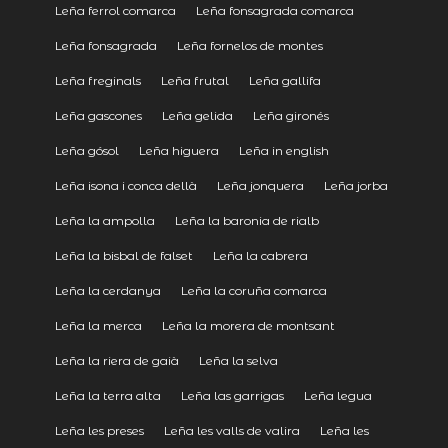
Leña ferrol comarca
Leña fonsagrada comarca
Leña fonsagrada
Leña fornelos de montes
Leña freginals
Leña frutal
Leña gallifa
Leña gascones
Leña gelida
Leña gironés
Leña gósol
Leña higuera
Leña in english
Leña isona i conca dellà
Leña jonquera
Leña jorba
Leña la ampolla
Leña la baronia de rialb
Leña la bisbal de falset
Leña la cabrera
Leña la cerdanya
Leña la coruña comarca
Leña la merca
Leña la morera de montsant
Leña la riera de gaià
Leña la selva
Leña la terra alta
Leña las garrigas
Leña legua
Leña les preses
Leña les valls de valira
Leña les