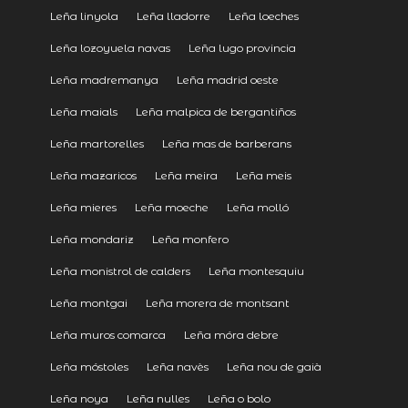
Leña linyola
Leña lladorre
Leña loeches
Leña lozoyuela navas
Leña lugo provincia
Leña madremanya
Leña madrid oeste
Leña maials
Leña malpica de bergantiños
Leña martorelles
Leña mas de barberans
Leña mazaricos
Leña meira
Leña meis
Leña mieres
Leña moeche
Leña molló
Leña mondariz
Leña monfero
Leña monistrol de calders
Leña montesquiu
Leña montgai
Leña morera de montsant
Leña muros comarca
Leña móra debre
Leña móstoles
Leña navès
Leña nou de gaià
Leña noya
Leña nulles
Leña o bolo