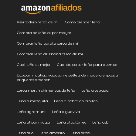
Aserradero cerca de mi
Como prender leña
Compra de leña al por mayor
Comprar leña barata cerca de mi
Comprar leña de encina cerca de mi
Cual leña es mejor
Cuando cortar leña para quemar
Ecowarm galicia vagalume pellets de madera enplus a1
briquetas ardeben
Leroy merlin chimeneas de leña
Leña a estrada
Leña a mezquita
Leña a pobra do brollón
Leña agramunt
Leña aiguaviva
Leña al por mayor
Leña albatàrrec
Leña albí
Leña alió
Leña amoeiro
Leña arbolí