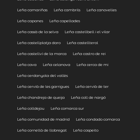
Leña camariñas
Leña cambrils
Leña canovelles
Leña capanes
Leña capellades
Leña cassà de la selva
Leña castellbell i el vilar
Leña castellplatja daro
Leña castellterol
Leña castellví de la marca
Leña castro de rei
Leña cava
Leña celanova
Leña cerca de mi
Leña cerdanyola del vallès
Leña cervià de les garrigues
Leña cervià de ter
Leña chandreja de queija
Leña coll de nargó
Leña colldejou
Leña comarca sur
Leña comunidad de madrid
Leña condado comarca
Leña cornellà de llobregat
Leña cospeito