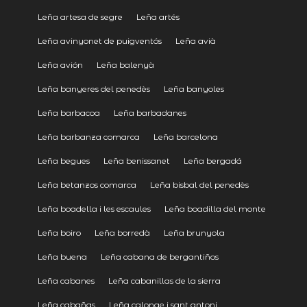
Leña artesa de segre
Leña artés
Leña avinyonet de puigventós
Leña avià
Leña avión
Leña balenyà
Leña banyeres del penedès
Leña banyoles
Leña barbacoa
Leña barbadanes
Leña barbanza comarca
Leña barcelona
Leña begues
Leña benissanet
Leña bergadá
Leña betanzos comarca
Leña bisbal del penedès
Leña boadella i les escaules
Leña boadilla del monte
Leña boiro
Leña borredà
Leña brunyola
Leña buena
Leña cabana de bergantiños
Leña cabanes
Leña cabanillas de la sierra
Leña cabañas
Leña calonge i sant antoni