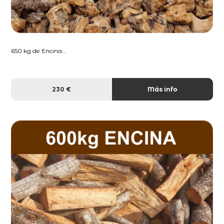
650 kg de Encina...
230 €
Más info