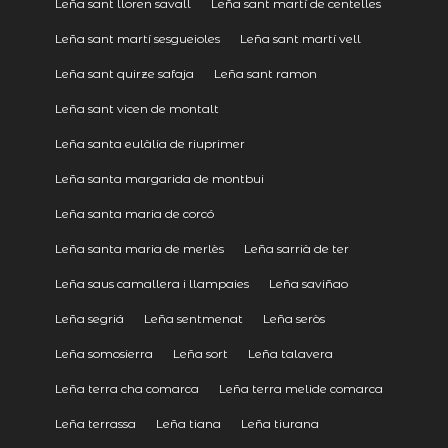
Leña sant lloren savall
Leña sant martí de centelles
Leña sant martí sesgueioles
Leña sant martí vell
Leña sant quirze safaja
Leña sant ramon
Leña sant vicen de montalt
Leña santa eulàlia de riuprimer
Leña santa margarida de montbui
Leña santa maria de corcó
Leña santa maria de merlès
Leña sarrià de ter
Leña saus camallera i llampaies
Leña saviñao
Leña segriá
Leña sentmenat
Leña seròs
Leña somosierra
Leña sort
Leña talavera
Leña terra cha comarca
Leña terra melide comarca
Leña terrassa
Leña tiana
Leña tiurana