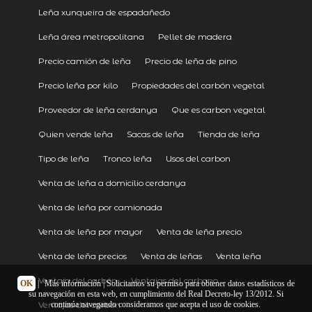
Leña xunqueira de espadañedo
Leña área metropolitana
Pellet de madera
Precio camión de leña
Precio de leña de pino
Precio leña por kilo
Propiedades del carbón vegetal
Proveedor de leña cerdanya
Que es carbon vegetal
Quien vende leña
Sacas de leña
Tienda de leña
Tipo de leña
Tronco leña
Usos del carbon
Venta de leña a domicilio cerdanya
Venta de leña por camionada
Venta de leña por mayor
Venta de leña precio
Venta de leña precios
Venta de leñas
Venta leña
Ventaja del carbón
Ventajas del carbono
OK
|
Más información
| Solicitamos su permiso para obtener datos estadísticos de
su navegación en esta web, en cumplimiento del Real Decreto-ley 13/2012. Si
continúa navegando consideramos que acepta el uso de cookies.
Ventajas del carbón