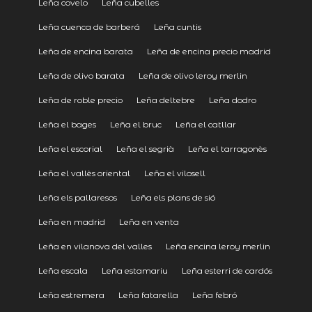
Leña covelo
Leña cubelles
Leña cuenca de barberá
Leña cuntis
Leña de encina barata
Leña de encina precio madrid
Leña de olivo barata
Leña de olivo leroy merlin
Leña de roble precio
Leña deltebre
Leña dodro
Leña el bages
Leña el bruc
Leña el catllar
Leña el escorial
Leña el segrià
Leña el tarragonès
Leña el vallès oriental
Leña el vilosell
Leña els pallaresos
Leña els plans de sió
Leña en madrid
Leña en venta
Leña en vilanova del valles
Leña encina leroy merlin
Leña escala
Leña estamariu
Leña esterri de cardós
Leña estremera
Leña fatarella
Leña febró