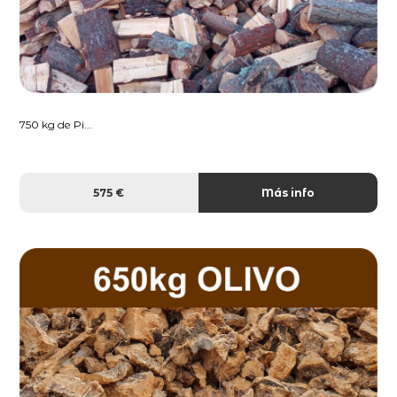
750 kg de Pi...
575 €
Más info