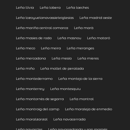
Leña llívia
Leña lobera
Leña loeches
Leña lozoyuelanavassieteiglesias
Leña madrid oeste
Leña mariña central comarca
Leña marà
Leña masies de roda
Leña masnou
Leña mataró
Leña meco
Leña meira
Leña meranges
Leña mercadona
Leña mesía
Leña mieres
Leña miño
Leña mollet de peralada
Leña montederramo
Leña montejo de la sierra
Leña monterrey
Leña montesquiu
Leña montornès de segarra
Leña montral
Leña montroig del camp
Leña moraleja de enmedio
Leña moralzarzal
Leña navacerrada
Leña navarcles
Leña navarredonda y san mamés