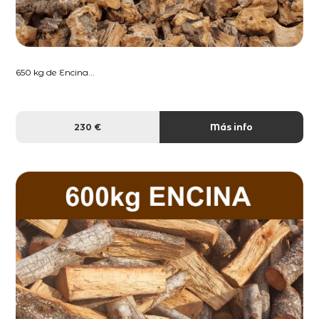
650 kg de Encina...
230 €
Más info