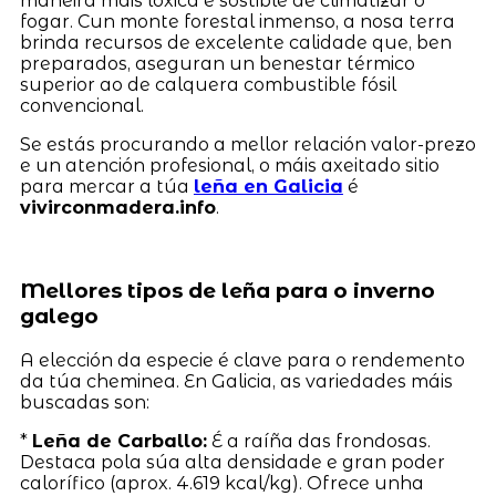
maneira máis lóxica e sostible de climatizar o
fogar. Cun monte forestal inmenso, a nosa terra
brinda recursos de excelente calidade que, ben
preparados, aseguran un benestar térmico
superior ao de calquera combustible fósil
convencional.
Se estás procurando a mellor relación valor-prezo
e un atención profesional, o máis axeitado sitio
para mercar a túa
leña en Galicia
é
vivirconmadera.info
.
Mellores tipos de leña para o inverno
galego
A elección da especie é clave para o rendemento
da túa cheminea. En Galicia, as variedades máis
buscadas son:
*
Leña de Carballo:
É a raíña das frondosas.
Destaca pola súa alta densidade e gran poder
calorífico (aprox. 4.619 kcal/kg). Ofrece unha