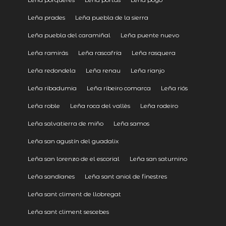
Leña prades
Leña puebla de la sierra
Leña puebla del caramiñal
Leña puente nuevo
Leña ramirás
Leña rascafría
Leña rasquera
Leña redondela
Leña renau
Leña rianjo
Leña ribadumia
Leña ribeiro comarca
Leña riós
Leña roble
Leña roca del vallès
Leña rodeiro
Leña salvatierra de miño
Leña samos
Leña san agustín del guadalix
Leña san lorenzo de el escorial
Leña san saturnino
Leña sandianes
Leña sant aniol de finestres
Leña sant climent de llobregat
Leña sant climent sescebes