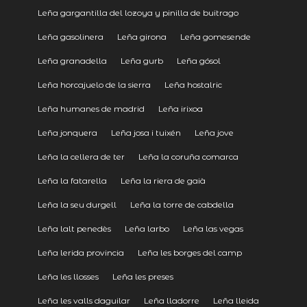
Leña gargantilla del lozoya y pinilla de buitrago
Leña gasolinera
Leña girona
Leña gomesende
Leña granadella
Leña gurb
Leña gósol
Leña horcajuelo de la sierra
Leña hostalric
Leña humanes de madrid
Leña irixoa
Leña jonquera
Leña josa i tuixén
Leña jove
Leña la cellera de ter
Leña la coruña comarca
Leña la fatarella
Leña la riera de gaià
Leña la seu durgell
Leña la torre de cabdella
Leña lalt penedès
Leña larbo
Leña las vegas
Leña lerida provincia
Leña les borges del camp
Leña les llosses
Leña les preses
Leña les valls daguilar
Leña lladorre
Leña lleida