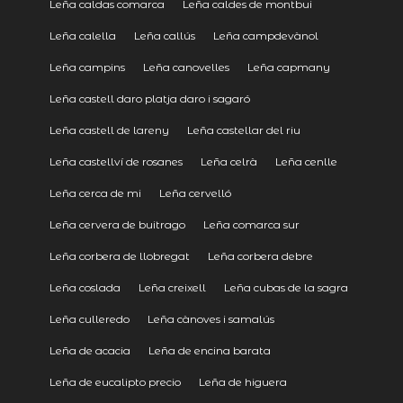
Leña caldas comarca
Leña caldes de montbui
Leña calella
Leña callús
Leña campdevànol
Leña campins
Leña canovelles
Leña capmany
Leña castell daro platja daro i sagaró
Leña castell de lareny
Leña castellar del riu
Leña castellví de rosanes
Leña celrà
Leña cenlle
Leña cerca de mi
Leña cervelló
Leña cervera de buitrago
Leña comarca sur
Leña corbera de llobregat
Leña corbera debre
Leña coslada
Leña creixell
Leña cubas de la sagra
Leña culleredo
Leña cànoves i samalús
Leña de acacia
Leña de encina barata
Leña de eucalipto precio
Leña de higuera