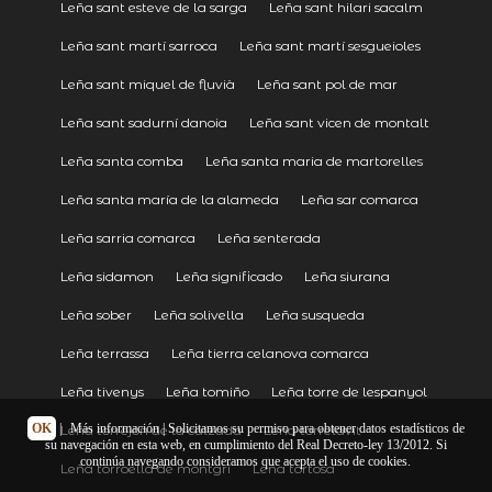
Leña sant esteve de la sarga
Leña sant hilari sacalm
Leña sant martí sarroca
Leña sant martí sesgueioles
Leña sant miquel de fluvià
Leña sant pol de mar
Leña sant sadurní danoia
Leña sant vicen de montalt
Leña santa comba
Leña santa maria de martorelles
Leña santa maría de la alameda
Leña sar comarca
Leña sarria comarca
Leña senterada
Leña sidamon
Leña significado
Leña siurana
Leña sober
Leña solivella
Leña susqueda
Leña terrassa
Leña tierra celanova comarca
Leña tivenys
Leña tomiño
Leña torre de lespanyol
OK
|
Más información
| Solicitamos su permiso para obtener datos estadísticos de
Leña torrejón de la calzada
Leña torrelavit
su navegación en esta web, en cumplimiento del Real Decreto-ley 13/2012. Si
continúa navegando consideramos que acepta el uso de cookies.
Leña torroella de montgrí
Leña tortosa