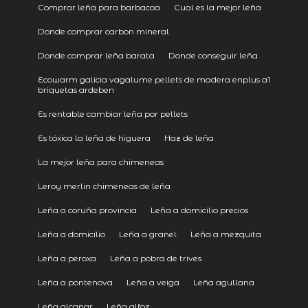
Comprar leña para barbacoa
Cual es la mejor leña
Donde comprar carbon mineral
Donde comprar leña barata
Donde conseguir leña
Ecowarm galicia vagalume pellets de madera enplus a1
briquetas ardeben
Es rentable cambiar leña por pellets
Es tóxica la leña de higuera
Haz de leña
La mejor leña para chimeneas
Leroy merlin chimeneas de leña
Leña a coruña provincia
Leña a domicilio precios
Leña a domicilio
Leña a granel
Leña a mezquita
Leña a peroxa
Leña a pobra de trives
Leña a pontenova
Leña a veiga
Leña agullana
Leña alcanar
Leña alfoz