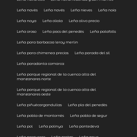
Leña navès
Leña navés
Leña nieves
Leña noia
Leña noya
Leña oliola
Leña olivo precio
Leña oroso
Leña pacs del penedès
Leña palafolls
Leña para barbacoa leroy merlin
Leña para chimenea precios
Leña parada del sil
Leña paradanta comarca
Leña parque regional de la cuenca alta del
manzanares norte
Leña parque regional de la cuenca alta del
manzanares oeste
Leña piñuécargandullas
Leña pla del penedès
Leña pobla de montornès
Leña pobla de segur
Leña pol
Leña polinya
Leña pontedeva
Leña porqueres
Leña portas
Leña poyo