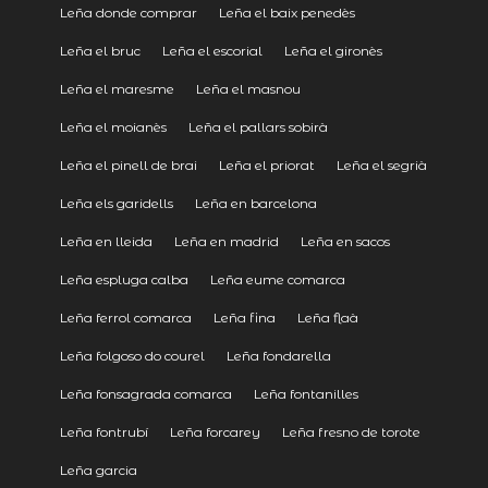
Leña donde comprar
Leña el baix penedès
Leña el bruc
Leña el escorial
Leña el gironès
Leña el maresme
Leña el masnou
Leña el moianès
Leña el pallars sobirà
Leña el pinell de brai
Leña el priorat
Leña el segrià
Leña els garidells
Leña en barcelona
Leña en lleida
Leña en madrid
Leña en sacos
Leña espluga calba
Leña eume comarca
Leña ferrol comarca
Leña fina
Leña flaà
Leña folgoso do courel
Leña fondarella
Leña fonsagrada comarca
Leña fontanilles
Leña fontrubí
Leña forcarey
Leña fresno de torote
Leña garcia