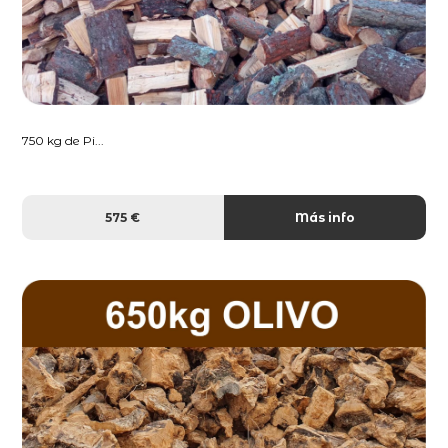
750 kg de Pi...
575 €
Más info