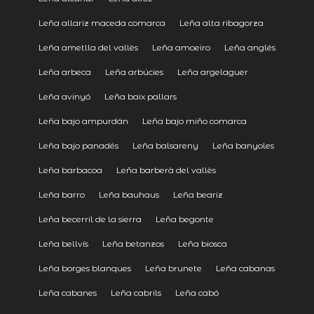
Leña allariz maceda comarca
Leña alta ribagorza
Leña ametlla del vallès
Leña amoeiro
Leña anglés
Leña arbeca
Leña arbúcies
Leña argelaguer
Leña avinyó
Leña baix pallars
Leña bajo ampurdán
Leña bajo miño comarca
Leña bajo panadés
Leña balsareny
Leña banyoles
Leña barbacoa
Leña barberà del vallès
Leña barro
Leña bauhaus
Leña beariz
Leña becerril de la sierra
Leña begonte
Leña bellvís
Leña betanzos
Leña biosca
Leña borges blanques
Leña brunete
Leña cabanas
Leña cabanes
Leña cabrils
Leña cabó