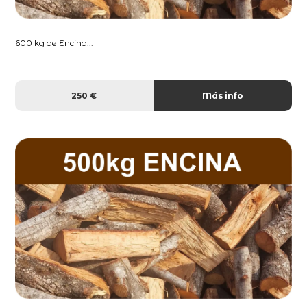
600 kg de Encina...
250 €
Más info