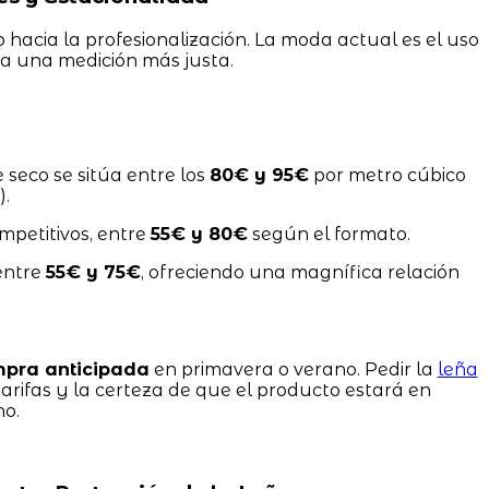
hacia la profesionalización. La moda actual es el uso
a una medición más justa.
e seco se sitúa entre los
80€ y 95€
por metro cúbico
).
mpetitivos, entre
55€ y 80€
según el formato.
entre
55€ y 75€
, ofreciendo una magnífica relación
pra anticipada
en primavera o verano. Pedir la
leña
arifas y la certeza de que el producto estará en
no.