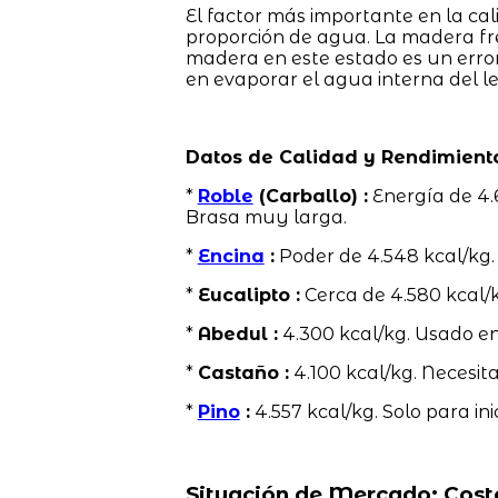
El factor más importante en la cal
proporción de agua. La madera f
madera en este estado es un erro
en evaporar el agua interna del l
Datos de Calidad y Rendimient
*
Roble
(Carballo) :
Energía de 4.
Brasa muy larga.
*
Encina
:
Poder de 4.548 kcal/kg
*
Eucalipto :
Cerca de 4.580 kcal/k
*
Abedul :
4.300 kcal/kg. Usado en
*
Castaño :
4.100 kcal/kg. Necesit
*
Pino
:
4.557 kcal/kg. Solo para ini
Situación de Mercado: Cost