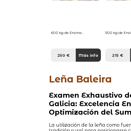
600 kg de Encina...
500 kg de Enci
250 €
Más info
215 €
Leña Baleira
Examen Exhaustivo de
Galicia: Excelencia 
Optimización del Sum
La utilización de la leña como fue
tradición rural para posicionarse 