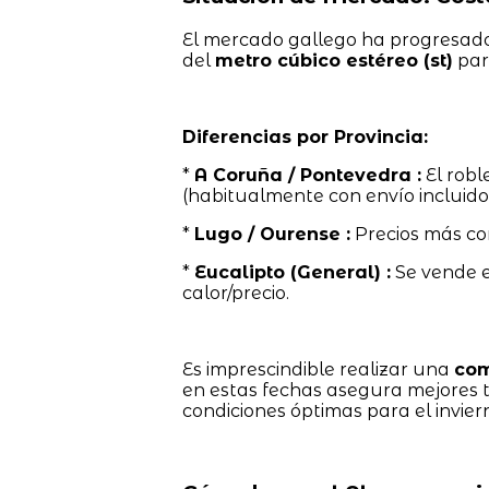
El mercado gallego ha progresado 
del
metro cúbico estéreo (st)
par
Diferencias por Provincia:
*
A Coruña / Pontevedra :
El robl
(habitualmente con envío incluido
*
Lugo / Ourense :
Precios más co
*
Eucalipto (General) :
Se vende 
calor/precio.
Es imprescindible realizar una
com
en estas fechas asegura mejores t
condiciones óptimas para el invier