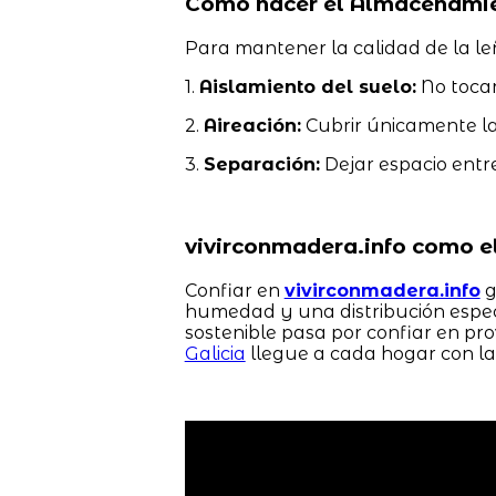
Cómo hacer el Almacenamien
Para mantener la calidad de la l
1.
Aislamiento del suelo:
No tocar 
2.
Aireación:
Cubrir únicamente la 
3.
Separación:
Dejar espacio entre 
vivirconmadera.info como e
Confiar en
vivirconmadera.info
g
humedad y una distribución especi
sostenible pasa por confiar en p
Galicia
llegue a cada hogar con la