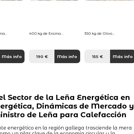
na...
400 kg de Encina...
350 kg de Olivo...
Más info
190 €
Más info
155 €
Más info
l Sector de la Leña Energética en
Energética, Dinámicas de Mercado y
inistro de Leña para Calefacción
nte energético en la región gallega trasciende la mera
como un pilar clave de la economía circular y la