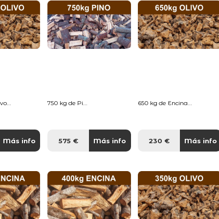
o...
750 kg de Pi...
650 kg de Encina...
Más info
575 €
Más info
230 €
Más info