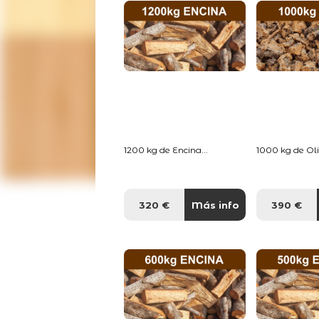
1200 kg de Encina...
1000 kg de Oliv
320 €
Más info
390 €