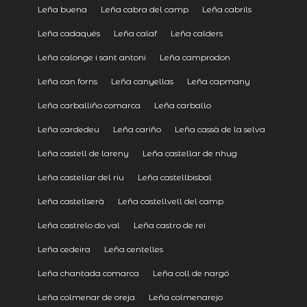
Leña buena
Leña cabra del camp
Leña cabrils
Leña cadaqués
Leña calaf
Leña calders
Leña calonge i sant antoni
Leña camprodon
Leña can forns
Leña canyellas
Leña capmany
Leña carballiño comarca
Leña carballo
Leña cardedeu
Leña cariño
Leña cassà de la selva
Leña castell de lareny
Leña castellar de nhug
Leña castellar del riu
Leña castellbisbal
Leña castellserà
Leña castellvell del camp
Leña castrelo do val
Leña castro de rei
Leña cedeira
Leña centelles
Leña chantada comarca
Leña coll de nargó
Leña colmenar de oreja
Leña colmenarejo