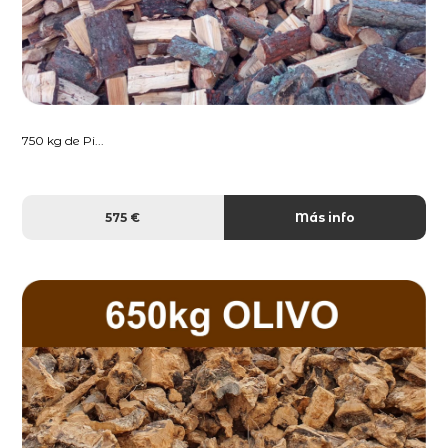
750 kg de Pi...
575 €
Más info