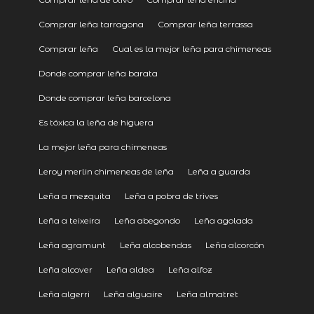
Comprar leña tarragona
Comprar leña terrassa
Comprar leña
Cual es la mejor leña para chimeneas
Donde comprar leña barata
Donde comprar leña barcelona
Es tóxica la leña de higuera
La mejor leña para chimeneas
Leroy merlin chimeneas de leña
Leña a guarda
Leña a mezquita
Leña a pobra de trives
Leña a teixeira
Leña abegondo
Leña agolada
Leña agramunt
Leña alcobendas
Leña alcorcón
Leña alcover
Leña aldea
Leña alfoz
Leña algerri
Leña alguaire
Leña almatret