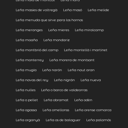
Leña masies de voltregà
Leña masó
Leña melide
Leña menuda que sirve para los hornos
Leña meranges
Leña mieres
Leña miralcamp
Leña moaña
Leña mondariz
Leña montbrió del camp
Leña montellà i martinet
Leña monterrey
Leña morera de montsant
Leña mugía
Leña narón
Leña naut aran
Leña navas del rey
Leña nigrán
Leña nueva
Leña nulles
Leña o barco de valdeorras
Leña o pellet
Leña obramat
Leña odèn
Leña ogassa
Leña omellonss
Leña orense comarca
Leña organyà
Leña os de balaguer
Leña palamós