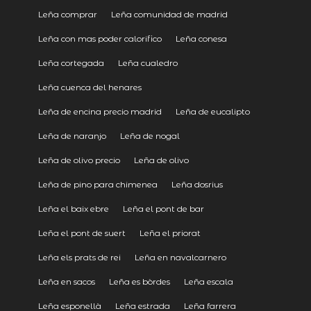
Leña comprar
Leña comunidad de madrid
Leña con mas poder calorifico
Leña conesa
Leña cortegada
Leña cualedro
Leña cuenca del henares
Leña de encina precio madrid
Leña de eucalipto
Leña de naranjo
Leña de nogal
Leña de olivo precio
Leña de olivo
Leña de pino para chimenea
Leña dosrius
Leña el baix ebre
Leña el pont de bar
Leña el pont de suert
Leña el priorat
Leña els prats de rei
Leña en navalcarnero
Leña en sacos
Leña es bòrdes
Leña escala
Leña esponellà
Leña estrada
Leña farrera