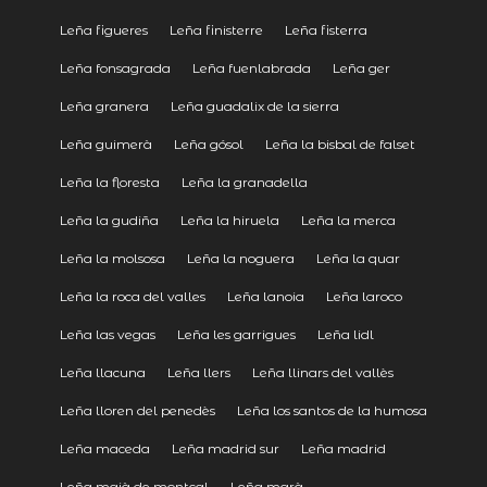
Leña figueres
Leña finisterre
Leña fisterra
Leña fonsagrada
Leña fuenlabrada
Leña ger
Leña granera
Leña guadalix de la sierra
Leña guimerà
Leña gósol
Leña la bisbal de falset
Leña la floresta
Leña la granadella
Leña la gudiña
Leña la hiruela
Leña la merca
Leña la molsosa
Leña la noguera
Leña la quar
Leña la roca del valles
Leña lanoia
Leña laroco
Leña las vegas
Leña les garrigues
Leña lidl
Leña llacuna
Leña llers
Leña llinars del vallès
Leña lloren del penedès
Leña los santos de la humosa
Leña maceda
Leña madrid sur
Leña madrid
Leña maià de montcal
Leña marà