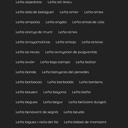
Leña alpedrete
Leña alt àneu
Leña alòs de balaguer
Leña amer
Leña ames
Leña ampolla
Leña anglès
Leña antas de ulla
Leña arenys de munt
Leña arnes
Leña arroyomolinos
Leña arteijo
Leña arteixo
Leña as neves
Leña avinyonet de puigventós
Leña avión
Leña bajo campo
Leña baltar
Leña bande
Leña banyeres del penedès
Leña barbacoa
Leña barbadás
Leña barbens
Leña bausen
Leña bayona
Leña baña
Leña begues
Leña begur
Leña bellcaire durgell
Leña benavent de segrià
Leña beuda
Leña bigues i riells del fai
Leña bisbal de montsant