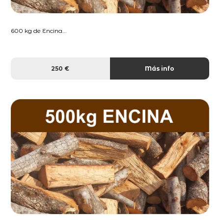
600 kg de Encina...
250 €
Más info