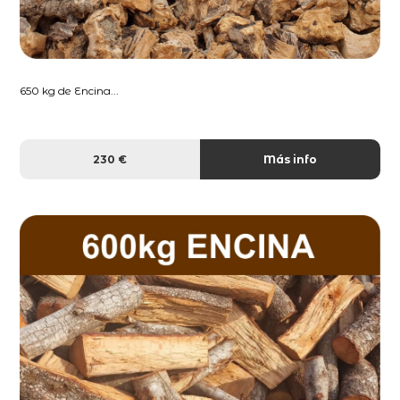
650 kg de Encina...
230 €
Más info