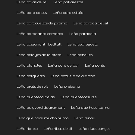
Leña palas de rei
Leña pallaresoss
Leña para calots
Leña para estufa
Leña paracuellos de jarama
Leña parada del sil
Leña paradanta comarca
Leña paradela
Leña passanant i belltall
Leña pedrezuela
Leña pelayos de la presa
Leña penelles
Leña planoles
Leña pont de bar
Leña ponts
Leña porqueres
Leña pozuelo de alarcón
Leña prats de reis
Leña preixana
Leña puentecaldelas
Leña puentecesures
Leña puigverd dagramunt
Leña que hace llama
Leña que hace mucho humo
Leña renau
Leña rianxo
Leña ribas de sil
Leña riudecanyes