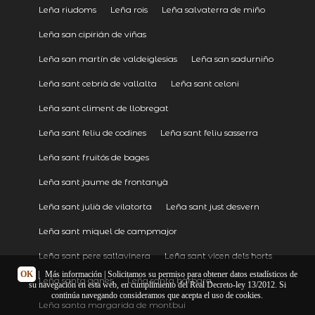
Leña riudoms
Leña rois
Leña salvaterra de miño
Leña san cipirián de viñas
Leña san martín de valdeiglesias
Leña san sadurniño
Leña sant cebrià de vallalta
Leña sant celoni
Leña sant climent de llobregat
Leña sant feliu de codines
Leña sant feliu sasserra
Leña sant fruitós de bages
Leña sant jaume de frontanyà
Leña sant julià de vilatorta
Leña sant just desvern
Leña sant miquel de campmajor
Leña sant pere sallavinera
Leña sant vicen dels horts
OK
|
Más información
| Solicitamos su permiso para obtener datos estadísticos de
Leña santa agnes
Leña santa bàrbara
su navegación en esta web, en cumplimiento del Real Decreto-ley 13/2012. Si
continúa navegando consideramos que acepta el uso de cookies.
Leña santa margarida de montbui