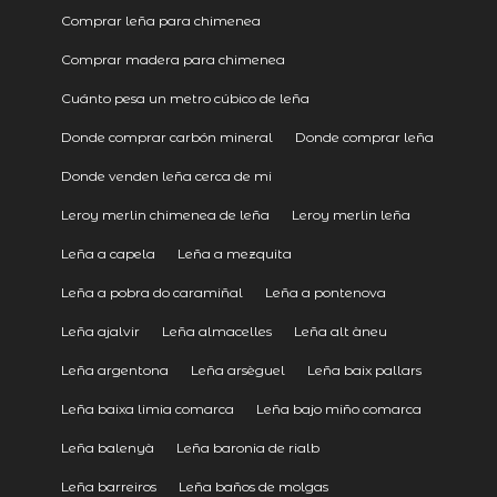
Comprar leña para chimenea
Comprar madera para chimenea
Cuánto pesa un metro cúbico de leña
Donde comprar carbón mineral
Donde comprar leña
Donde venden leña cerca de mi
Leroy merlin chimenea de leña
Leroy merlin leña
Leña a capela
Leña a mezquita
Leña a pobra do caramiñal
Leña a pontenova
Leña ajalvir
Leña almacelles
Leña alt àneu
Leña argentona
Leña arsèguel
Leña baix pallars
Leña baixa limia comarca
Leña bajo miño comarca
Leña balenyà
Leña baronia de rialb
Leña barreiros
Leña baños de molgas