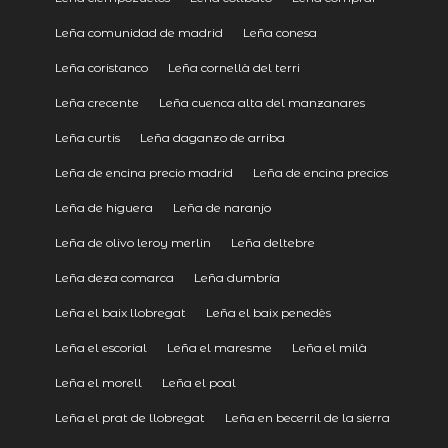
Leña comunidad de madrid
Leña conesa
Leña coristanco
Leña cornellà del terri
Leña crecente
Leña cuenca alta del manzanares
Leña curtis
Leña daganzo de arriba
Leña de encina precio madrid
Leña de encina precios
Leña de higuera
Leña de naranjo
Leña de olivo leroy merlin
Leña deltebre
Leña deza comarca
Leña dumbría
Leña el baix llobregat
Leña el baix penedès
Leña el escorial
Leña el maresme
Leña el milà
Leña el morell
Leña el poal
Leña el prat de llobregat
Leña en becerril de la sierra