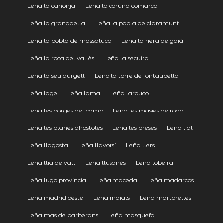
Leña la canonja
Leña la coruña comarca
Leña la granadella
Leña la pobla de claramunt
Leña la pobla de massaluca
Leña la riera de gaià
Leña la roca del vallès
Leña la secuita
Leña la seu durgell
Leña la torre de fontaubella
Leña lage
Leña lama
Leña larouco
Leña les borges del camp
Leña les masies de roda
Leña les planes dhostoles
Leña les preses
Leña lidl
Leña llagosta
Leña llavorsí
Leña llers
Leña llia de vall
Leña llusanés
Leña lobeira
Leña lugo provincia
Leña maceda
Leña madarcos
Leña madrid oeste
Leña maials
Leña martorelles
Leña mas de barberans
Leña masquefa