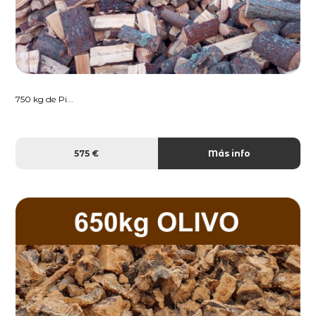
750 kg de Pi...
575 €
Más info