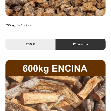
650 kg de Encina...
230 €
Más info