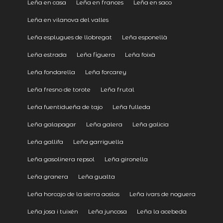
Leña en casa
Leña en frances
Leña en saco
Leña en vilanova del valles
Leña esplugues de llobregat
Leña esponellà
Leña estrada
Leña figuera
Leña foixà
Leña fondarella
Leña forcarey
Leña fresno de torote
Leña frutal
Leña fuentidueña de tajo
Leña fulleda
Leña galapagar
Leña galera
Leña galicia
Leña gallifa
Leña garriguella
Leña gasolinera repsol
Leña gironella
Leña granera
Leña gualta
Leña horcajo de la sierra aoslos
Leña ivars de noguera
Leña josa i tuixén
Leña juncosa
Leña la acebeda