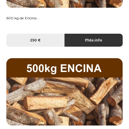
600 kg de Encina...
250 €
Más info