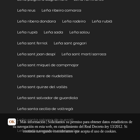
Leña reus
Leña ribeiro comarca
Leña ribera dondara
Leña rodeiro
Leña rubiá
Leña rupià
Leña sada
Leña salou
Leña sant ferriol
Leña sant gregori
Leña sant joan despí
Leña sant martí sarroca
Leña sant miquel de campmajor
Leña sant pere de riudebitlles
Leña sant quirze del vallès
Leña sant salvador de guardiola
Leña santa cecília de voltregà
Leña santa coloma de queralt
OK
|
Más información
| Solicitamos su permiso para obtener datos estadísticos de
su navegación en esta web, en cumplimiento del Real Decreto-ley 13/2012. Si
Leña santa maria de martorelles
continúa navegando consideramos que acepta el uso de cookies.