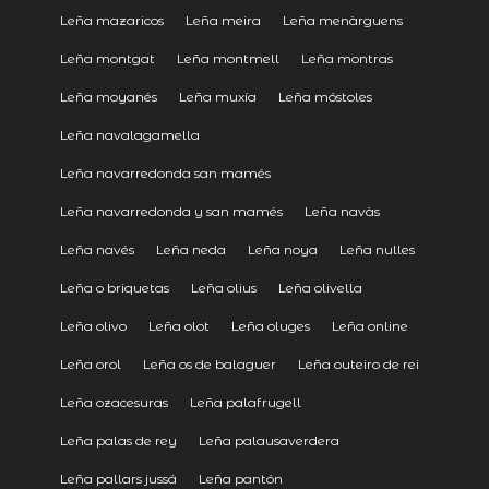
Leña mazaricos
Leña meira
Leña menàrguens
Leña montgat
Leña montmell
Leña montras
Leña moyanés
Leña muxía
Leña móstoles
Leña navalagamella
Leña navarredonda san mamés
Leña navarredonda y san mamés
Leña navàs
Leña navés
Leña neda
Leña noya
Leña nulles
Leña o briquetas
Leña olius
Leña olivella
Leña olivo
Leña olot
Leña oluges
Leña online
Leña orol
Leña os de balaguer
Leña outeiro de rei
Leña ozacesuras
Leña palafrugell
Leña palas de rey
Leña palausaverdera
Leña pallars jussá
Leña pantón