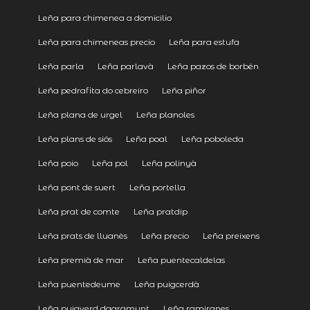
Leña para chimenea a domicilio
Leña para chimeneas precio
Leña para estufa
Leña parla
Leña parlavà
Leña pazos de borbén
Leña pedrafita do cebreiro
Leña piñor
Leña plana de urgel
Leña planoles
Leña plans de siós
Leña poal
Leña poboleda
Leña poio
Leña pol
Leña polinyà
Leña pont de suert
Leña portella
Leña prat de comte
Leña pratdip
Leña prats de lluanès
Leña precio
Leña preixens
Leña premià de mar
Leña puentecaldelas
Leña puentedeume
Leña puigcerdà
Leña puigverd dagramunt
Leña ramiranes