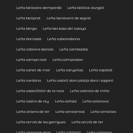
Leña bellcaire dempordà
Leña belllloc durgell
Leña bellprat
Leña benavent de segrià
Leña berga
Leña berzosa del lozoya
Leña borrassà
Leña cabanabona
Leña cabrera danoia
Leña cambados
Leña campo real
Leña camprodon
Leña canet de mar
Leña canyellas
Leña capolat
Leña cardona
Leña castell daro platja daro i sagaró
Leña castellfollit de la roca
Leña castrelo de miño
Leña castro de rey
Leña cañiza
Leña celanova
Leña cellera de ter
Leña cenicientos
Leña centelles
Leña cervià de les garrigues
Leña cervià de ter
Leña ciempozuelos
Leña collbató
Leña comprar