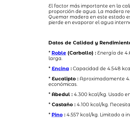
El factor más importante en la cal
proporción de agua. La madera r
Quemar madera en este estado es 
pierde en evaporar el agua intern
Datos de Calidad y Rendimient
*
Roble
(Carballo) :
Energía de 4.
larga.
*
Encina
:
Capacidad de 4.548 kcal
*
Eucalipto :
Aproximadamente 4.58
económicas.
*
Abedul :
4.300 kcal/kg. Usado en
*
Castaño :
4.100 kcal/kg. Necesit
*
Pino
:
4.557 kcal/kg. Limitado a in