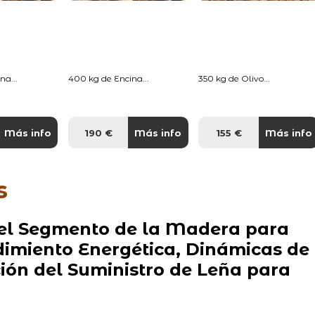
na...
400 kg de Encina...
350 kg de Olivo...
Más info
190 €
Más info
155 €
Más info
s
el Segmento de la Madera para
dimiento Energética, Dinámicas de
ón del Suministro de Leña para