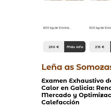
600 kg de Encina...
500 kg de Enci
250 €
Más info
215 €
Leña as Somoza
Examen Exhaustivo d
Calor en Galicia: Ren
Mercado y Optimizaci
Calefacción