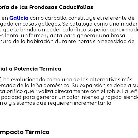
ría de las Frondosas Caducifolias
o en
Galicia
como carballo, constituye el referente de
ongada en casas gallegos. Se cataloga como una made
o que le brinda un poder calorífico superior aproximad
es lenta, uniforme y apta para generar una brasa
ura de la habitación durante horas sin necesidad de
rial a Potencia Térmica
s) ha evolucionado como una de las alternativas más
rcado de la leña doméstica. Su expansión se debe a s
lorífico que rivaliza directamente con el roble. La le
apacidad para generar un calor intenso y rápido, siend
erro y sistemas que requieren incrementar la
 Impacto Térmico