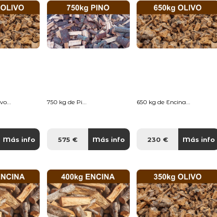
o...
750 kg de Pi...
650 kg de Encina...
Más info
575 €
Más info
230 €
Más info