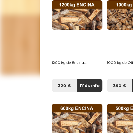
1200 kg de Encina...
1000 kg de Oliv
320 €
Más info
390 €