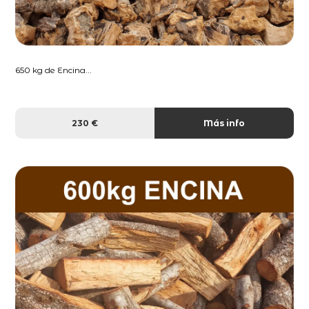
650 kg de Encina...
230 €
Más info