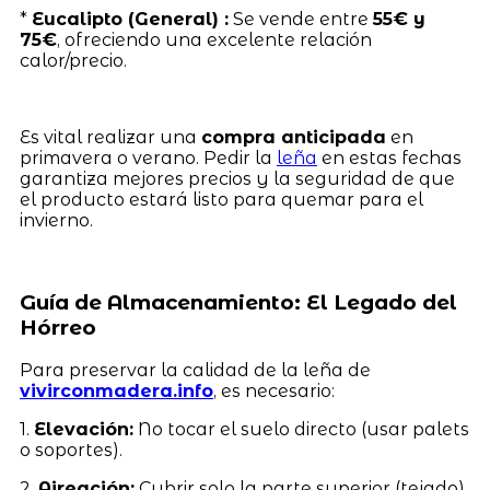
*
Eucalipto (General) :
Se vende entre
55€ y
75€
, ofreciendo una excelente relación
calor/precio.
Es vital realizar una
compra anticipada
en
primavera o verano. Pedir la
leña
en estas fechas
garantiza mejores precios y la seguridad de que
el producto estará listo para quemar para el
invierno.
Guía de Almacenamiento: El Legado del
Hórreo
Para preservar la calidad de la leña de
vivirconmadera.info
, es necesario:
1.
Elevación:
No tocar el suelo directo (usar palets
o soportes).
2.
Aireación:
Cubrir solo la parte superior (tejado),