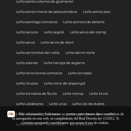
Leña santa coloma de gramenet
Leña santa maria de palautordera
Leña santa pau
Leña santiago comarca
Leña sarroca de bellera
Leña secuita
Leña segriá
Leña selva del camp
Leña selva
Leña serra de daró
Leña serranillos del valle
Leña sierra norte
Leña soleràs
Leña tarroja de segarra
Leña terra lemos comarca
Leña terrassa
Leña titulcia
Leña torre de lespanyol
Leña torroella de fluvià
Leña tremp
Leña tírvia
Leña ulldecona
Leña urús
Leña val do dubra
Leña valdeorras comarca
Leña vallfogona de riucorb
OK
|
Más información
| Solicitamos su permiso para obtener datos estadísticos de
su navegación en esta web, en cumplimiento del Real Decreto-ley 13/2012. Si
continúa navegando consideramos que acepta el uso de cookies.
Leña vallmoll
Leña valls
Leña vilaboa