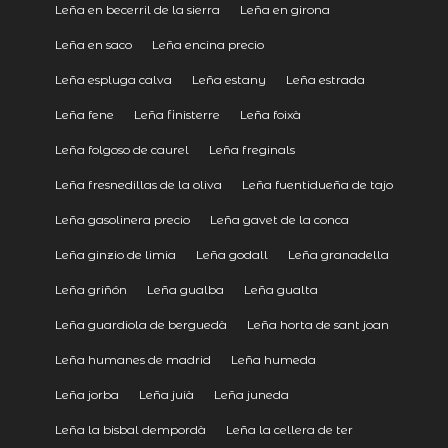
Leña en becerril de la sierra
Leña en girona
Leña en saco
Leña encina precio
Leña espluga calva
Leña estany
Leña estrada
Leña fene
Leña finisterre
Leña foixà
Leña folgoso de caurel
Leña freginals
Leña fresnedillas de la oliva
Leña fuentidueña de tajo
Leña gasolinera precio
Leña gavet de la conca
Leña ginzio de limia
Leña godall
Leña granadella
Leña griñón
Leña gualba
Leña gualta
Leña guardiola de berguedà
Leña horta de sant joan
Leña humanes de madrid
Leña humeda
Leña jorba
Leña juià
Leña juneda
Leña la bisbal dempordà
Leña la cellera de ter