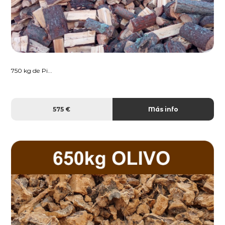
750 kg de Pi...
575 €
Más info