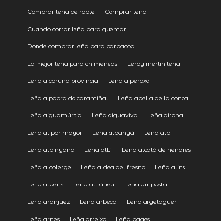
Comprar leña de roble
Comprar leña
Cuando cortar leña para quemar
Donde comprar leña para barbacoa
La mejor leña para chimeneas
Leroy merlin leña
Leña a coruña provincia
Leña a peroxa
Leña a pobra do caramiñal
Leña abella de la conca
Leña aiguamúrcia
Leña aiguaviva
Leña aitona
Leña al por mayor
Leña albanyà
Leña albi
Leña albinyana
Leña albí
Leña alcalá de henares
Leña alcoletge
Leña aldea del fresno
Leña alins
Leña alpens
Leña alt àneu
Leña amposta
Leña aranjuez
Leña arbeca
Leña argelaguer
Leña arnes
Leña arteixo
Leña bages