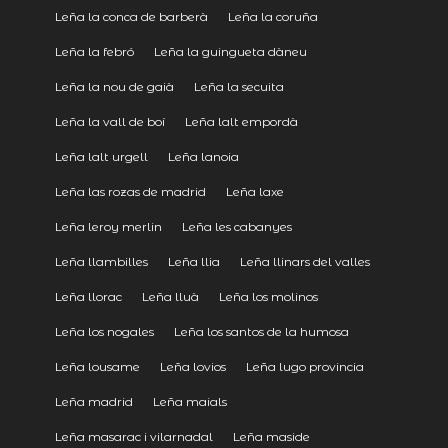
Leña la conca de barberà
Leña la coruña
Leña la febró
Leña la guingueta dàneu
Leña la nou de gaià
Leña la secuita
Leña la vall de boí
Leña lalt empordà
Leña lalt urgell
Leña lanoia
Leña las rozas de madrid
Leña laxe
Leña leroy merlin
Leña les cabanyes
Leña llambilles
Leña llia
Leña llinars del valles
Leña llorac
Leña lluà
Leña los molinos
Leña los nogales
Leña los santos de la humosa
Leña lousame
Leña lovios
Leña lugo provincia
Leña madrid
Leña maials
Leña masarac i vilarnadal
Leña maside