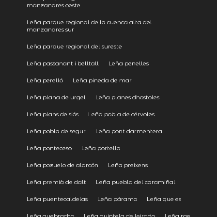
manzanares oeste
Leña parque regional de la cuenca alta del
manzanares sur
Leña parque regional del sureste
Leña passanant i belltall
Leña penelles
Leña perelló
Leña pineda de mar
Leña plana de urgel
Leña planes dhostoles
Leña plans de siós
Leña pobla de cérvoles
Leña pobla de segur
Leña pont darmentera
Leña ponteceso
Leña portella
Leña pozuelo de alarcón
Leña preixens
Leña premià de dalt
Leña puebla del caramiñal
Leña puentecaldelas
Leña páramo
Leña que es
Leña quebracho
Leña quintela de leirado
Leña rae