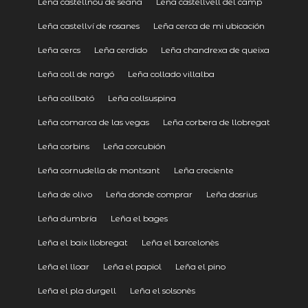
Leña castellnou de seana
Leña castellvell del camp
Leña castellví de rosanes
Leña cerca de mi ubicación
Leña cercs
Leña cerdido
Leña chandrexa de queixa
Leña coll de nargó
Leña collado villalba
Leña collbató
Leña collsuspina
Leña comarca de las vegas
Leña corbera de llobregat
Leña corbins
Leña corcubión
Leña cornudella de montsant
Leña creciente
Leña de olivo
Leña donde comprar
Leña dosrius
Leña dumbría
Leña el bages
Leña el baix llobregat
Leña el barcelonès
Leña el lloar
Leña el papiol
Leña el pino
Leña el pla durgell
Leña el solsonès