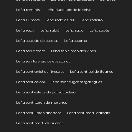
Leña ramirás
Leña riudellots de la selva
Leña riumors
Leña roda de ter
Leña rodeiro
Leña rosal
Leña rubiá
Leña sada
Leña sagàs
Leña salceda de caselas
Leña salomó
Leña san amaro
Leña san cibrao das viñas
Leña san lorenzo de el escorial
Leña sant aniol de finestres
Leña sant boi de lluanès
Leña sant celoni
Leña sant cugat sesgarrigues
Leña sant esteve de palautordera
Leña sant lloren de morunys
Leña sant lloren dhortons
Leña sant martí dalbars
Leña sant martí de riucorb