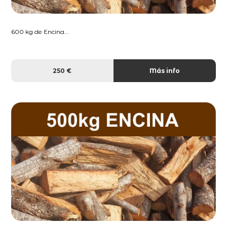
600 kg de Encina...
250 €
Más info