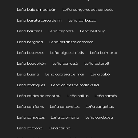
Leña bajo ampurdán
Leña banyeres del penedès
Leña barata cerca de mi
Leña barbacoa
Leña barbens
Leña begonte
Leña bellpuig
Leña bergadá
Leña betanzos comarca
Leña betanzos
Leña bigues i riells
Leña boimorto
Leña boqueixón
Leña borrassà
Leña botarell
Leña buena
Leña cabrera de mar
Leña cabó
Leña cadaqués
Leña caldes de malavella
Leña caldes de montbui
Leña callús
Leña camós
Leña can forns
Leña canovelles
Leña canyellas
Leña canyelles
Leña capmany
Leña cardedeu
Leña cardona
Leña cariño