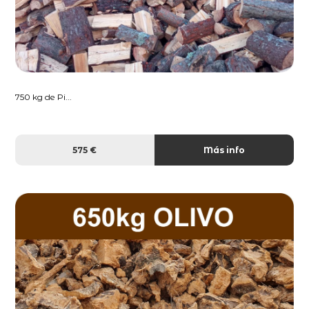
750 kg de Pi...
575 €
Más info