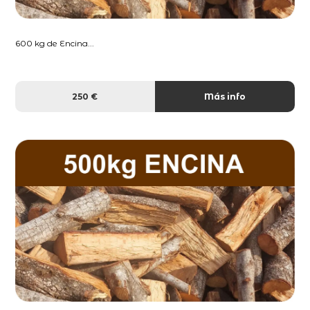
600 kg de Encina...
250 €
Más info