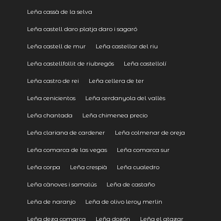
Leña cassà de la selva
Leña castell daro platja daro i sagaró
Leña castell de mur
Leña castellar del riu
Leña castellfollit de riubregós
Leña castellolí
Leña castro de rei
Leña cellera de ter
Leña cenicientos
Leña cerdanyola del vallès
Leña chantada
Leña chimenea precio
Leña clariana de cardener
Leña colmenar de oreja
Leña comarca de las vegas
Leña comarca sur
Leña corpa
Leña crespià
Leña cualedro
Leña cànoves i samalús
Leña de castaño
Leña de naranjo
Leña de olivo leroy merlin
Leña deza comarca
Leña dozón
Leña el atazar