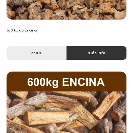
650 kg de Encina...
230 €
Más info