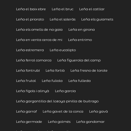
Leña el baix ebre
Leña el bruc
Leña el catllar
Leña el priorato
Leña el soleràs
Leña els guiamets
Leña els omells de na gaia
Leña en girona
Leña en venta cerca de mi
Leña entrimo
Leña estremera
Leña eucalipto
Leña ferrol comarca
Leña figuerola del camp
Leña fontrubí
Leña fortià
Leña fresno de torote
Leña frutal
Leña fuliola
Leña fulleda
Leña fígols i alinyà
Leña garcia
Leña gargantilla del lozoya pinilla de buitrago
Leña garraf
Leña gavet de la conca
Leña gavà
Leña germade
Leña golmés
Leña gondomar