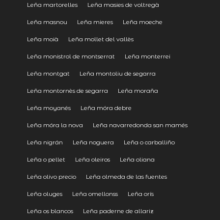
Leña martorelles
Leña masies de voltregà
Leña masnou
Leña mieres
Leña moeche
Leña moià
Leña mollet del vallès
Leña monistrol de montserrat
Leña monterrei
Leña montgat
Leña montoliu de segarra
Leña montornès de segarra
Leña moraña
Leña moyanés
Leña móra debre
Leña móra la nova
Leña navarredonda san mamés
Leña nigrán
Leña noguera
Leña o carballiño
Leña o pellet
Leña oleiros
Leña oliana
Leña olivo precio
Leña olmeda de las fuentes
Leña oluges
Leña omellonss
Leña orís
Leña os blancos
Leña paderne de allariz