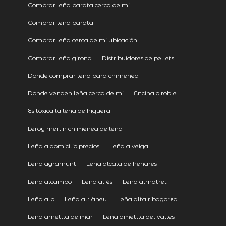
Comprar leña barata cerca de mi
Comprar leña barata
Comprar leña cerca de mi ubicación
Comprar leña girona
Distribuidores de pellets
Donde comprar leña para chimenea
Donde venden leña cerca de mi
Encina o roble
Es tóxica la leña de higuera
Leroy merlin chimenea de leña
Leña a domicilio precios
Leña a veiga
Leña agramunt
Leña alcalá de henares
Leña alcampo
Leña alfés
Leña almatret
Leña alp
Leña alt àneu
Leña alta ribagorza
Leña ametlla de mar
Leña ametlla del valles