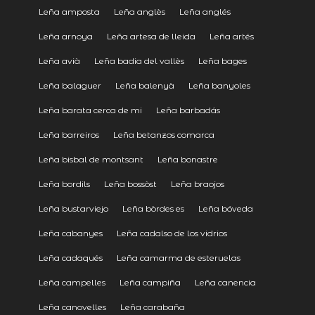
Leña amposta
Leña anglès
Leña anglés
Leña arnoya
Leña artesa de lleida
Leña artés
Leña avià
Leña badia del vallès
Leña bages
Leña balaguer
Leña balenyà
Leña banyoles
Leña barata cerca de mi
Leña barbadás
Leña barreiros
Leña betanzos comarca
Leña bisbal de montsant
Leña bonastre
Leña bordils
Leña bossòst
Leña braojos
Leña bustarviejo
Leña bòrdes es
Leña bóveda
Leña cabanyes
Leña cadalso de los vidrios
Leña cadaqués
Leña camarma de esteruelas
Leña campelles
Leña campiña
Leña canencia
Leña canovelles
Leña carabaña