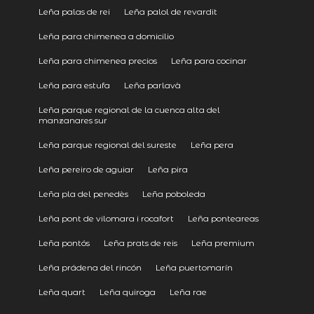
Leña palas de rei
Leña palol de revardit
Leña para chimenea a domicilio
Leña para chimenea precios
Leña para cocinar
Leña para estufa
Leña parlavà
Leña parque regional de la cuenca alta del
manzanares sur
Leña parque regional del sureste
Leña pera
Leña pereiro de aguiar
Leña pira
Leña pla del penedès
Leña poboleda
Leña pont de vilomara i rocafort
Leña ponteareas
Leña pontós
Leña prats de reis
Leña premium
Leña prádena del rincón
Leña puertomarín
Leña quart
Leña quiroga
Leña rae