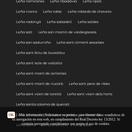
Leña ramiranes
Leña ribadavia
Leña ripoll
Leña riveira
Leña roble
Leña robledo de chavela
Leña rodonyà
Leña sabadell
Leña saldes
Leña salt
Leña san martín de valdeiglesias
Leña san sadurniño
Leña sant climent sescebes
Leña sant feliu de buixalleu
Leña sant iscle de vallalta
Leña sant martí de centelles
Leña sant martí de riucorb
Leña sant pere de ribes
Leña sant vicen de torelló
Leña sant vicen dels horts
Leña santa coloma de queralt
Leña santa perpètua de mogoda
Leña sarral
OK
|
Más información
| Solicitamos su permiso para obtener datos estadísticos de
su navegación en esta web, en cumplimiento del Real Decreto-ley 13/2012. Si
continúa navegando consideramos que acepta el uso de cookies.
Leña sarria
Leña sinonimo
Leña sober