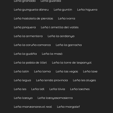
Leña granada
Leña guardia
Leña guingueta dàneu
Leña guntín
Leña higuera
Leña hostalets de pierolas
Leña ivorra
Leña jonquera
Leña l ametlla del vallès
Leña la armentera
Leña la cerdanya
Leña la coruña comarca
Leña la garrocha
Leña la gudiña
Leña la masó
Leña la pobla de lillet
Leña la torre de lespanyol
Leña lalín
Leña lama
Leña las vegas
Leña laxe
Leña legua
Leña lerida provincia
Leña les oluges
Leña les
Leña lidl
Leña llívia
Leña loeches
Leña lozoya
Leña lozoyasomosierra
Leña manzanares el real
Leña margalef