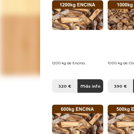
1200 kg de Encina...
1000 kg de Oliv
320 €
Más info
390 €