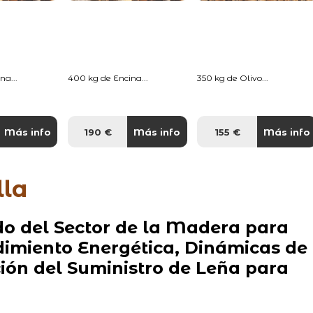
na...
400 kg de Encina...
350 kg de Olivo...
Más info
190 €
Más info
155 €
Más info
lla
o del Sector de la Madera para
dimiento Energética, Dinámicas de
ón del Suministro de Leña para