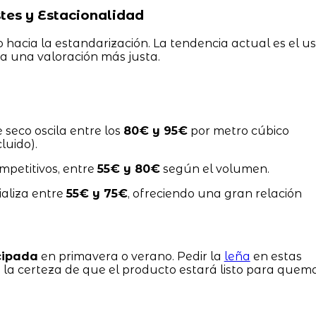
es y Estacionalidad
 hacia la estandarización. La tendencia actual es el u
a una valoración más justa.
e seco oscila entre los
80€ y 95€
por metro cúbico
luido).
mpetitivos, entre
55€ y 80€
según el volumen.
aliza entre
55€ y 75€
, ofreciendo una gran relación
cipada
en primavera o verano. Pedir la
leña
en estas
y la certeza de que el producto estará listo para quem