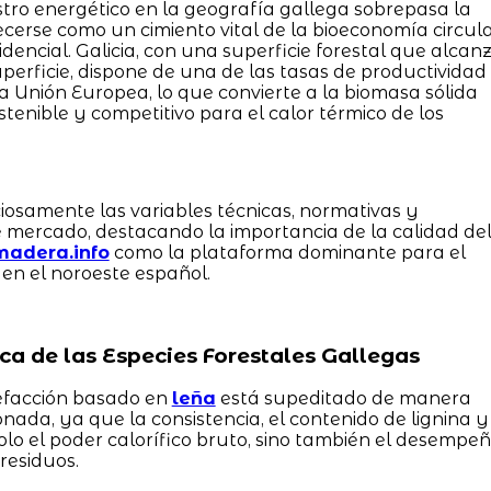
stro energético en la geografía gallega sobrepasa la
ecerse como un cimiento vital de la bioeconomía circul
dencial. Galicia, con una superficie forestal que alcan
erficie, dispone de una de las tasas de productividad
 Unión Europea, lo que convierte a la biomasa sólida
tenible y competitivo para el calor térmico de los
ciosamente las variables técnicas, normativas y
 mercado, destacando la importancia de la calidad de
madera.info
como la plataforma dominante para el
 en el noroeste español.
ica de las Especies Forestales Gallegas
lefacción basado en
leña
está supeditado de manera
onada, ya que la consistencia, el contenido de lignina y
olo el poder calorífico bruto, sino también el desempe
residuos.