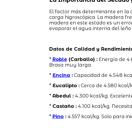
El factor más determinante en la 
carga higroscópica. La madera f
madera en este estado es un error
evaporar el agua interna del leño 
Datos de Calidad y Rendimient
*
Roble
(Carballo) :
Energía de 4.
Brasa muy larga.
*
Encina
:
Capacidad de 4.548 kcal
*
Eucalipto :
Cerca de 4.580 kcal/k
*
Abedul :
4.300 kcal/kg. Excelent
*
Castaño :
4.100 kcal/kg. Necesit
*
Pino
:
4.557 kcal/kg. Solo para ini