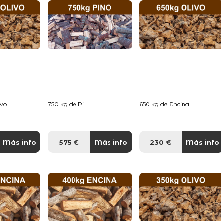
o...
750 kg de Pi...
650 kg de Encina...
Más info
575 €
Más info
230 €
Más info