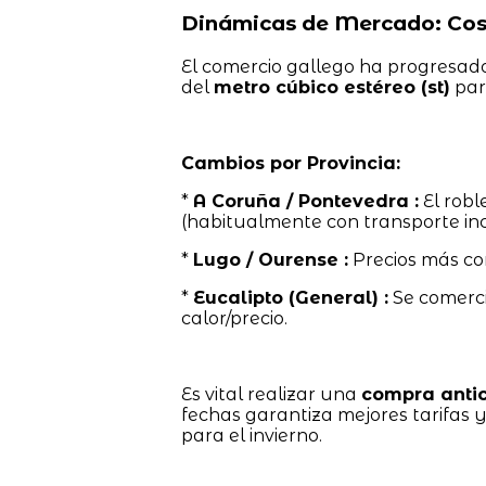
Dinámicas de Mercado: Cost
El comercio gallego ha progresado
del
metro cúbico estéreo (st)
par
Cambios por Provincia:
*
A Coruña / Pontevedra :
El robl
(habitualmente con transporte inc
*
Lugo / Ourense :
Precios más co
*
Eucalipto (General) :
Se comerci
calor/precio.
Es vital realizar una
compra anti
fechas garantiza mejores tarifas 
para el invierno.