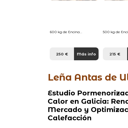
600 kg de Encina...
500 kg de Enci
250 €
Más info
215 €
Leña Antas de U
Estudio Pormenorizad
Calor en Galicia: Ren
Mercado y Optimizaci
Calefacción