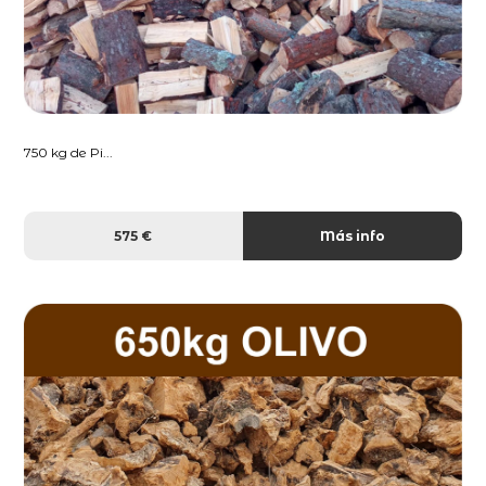
750 kg de Pi...
575 €
Más info