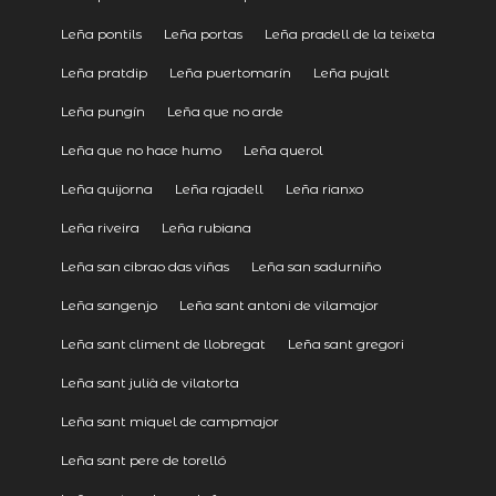
Leña pontils
Leña portas
Leña pradell de la teixeta
Leña pratdip
Leña puertomarín
Leña pujalt
Leña pungín
Leña que no arde
Leña que no hace humo
Leña querol
Leña quijorna
Leña rajadell
Leña rianxo
Leña riveira
Leña rubiana
Leña san cibrao das viñas
Leña san sadurniño
Leña sangenjo
Leña sant antoni de vilamajor
Leña sant climent de llobregat
Leña sant gregori
Leña sant julià de vilatorta
Leña sant miquel de campmajor
Leña sant pere de torelló