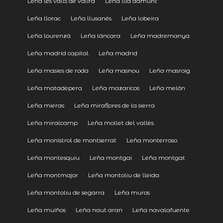
Leña les valls de valira
Leña llia damunt
Leña llorac
Leña llusanés
Leña lobeira
Leña lourenzá
Leña láncara
Leña madremanya
Leña madrid capital
Leña madrid
Leña masies de roda
Leña masnou
Leña masroig
Leña matadepera
Leña mazaricos
Leña melón
Leña mieras
Leña miraflores de la sierra
Leña miralcamp
Leña mollet del vallès
Leña monistrol de montserrat
Leña monterroso
Leña montesquiu
Leña montgai
Leña montgat
Leña montmajor
Leña montoliu de lleida
Leña montoliu de segarra
Leña muros
Leña muíños
Leña naut aran
Leña navalafuente