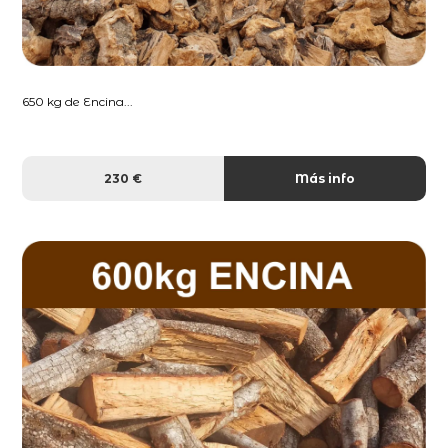
650 kg de Encina...
230 €
Más info