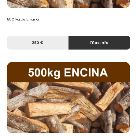
600 kg de Encina...
250 €
Más info