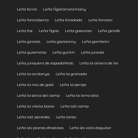
Leña ferrol
Leña figarómontmany
Leña fontcoberta
Leña foradada
Leña forcarei
Leña foz
Leña fígols
Leña gascones
Leña getafe
Leña gironés
Leña gisclareny
Leña gombrèn
Leña guiametss
Leña guntín
Leña juneda
Leña junquera de espadañedo
Leña la cellera de ter
Leña la cerdanya
Leña la granada
Leña la nou de gaià
Leña la peroja
Leña la selva del camp
Leña la terra alta
Leña la vilella baixa
Leña lalt camp
Leña lalt penedès
Leña larbo
Leña les planes dhostoles
Leña les valls daguilar