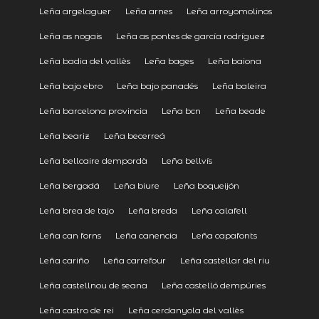
Leña argelaguer
Leña arnes
Leña arroyomolinos
Leña as nogais
Leña as pontes de garcía rodríguez
Leña badia del vallès
Leña bages
Leña baiona
Leña bajo ebro
Leña bajo panadés
Leña baleira
Leña barcelona provincia
Leña bcn
Leña beade
Leña beariz
Leña becerreá
Leña bellcaire dempordà
Leña bellvís
Leña bergadá
Leña biure
Leña boqueijón
Leña brea de tajo
Leña breda
Leña calafell
Leña can forns
Leña canencia
Leña capafonts
Leña cariño
Leña carrefour
Leña castellar del riu
Leña castellnou de seana
Leña castelló dempúries
Leña castro de rei
Leña cerdanyola del vallès