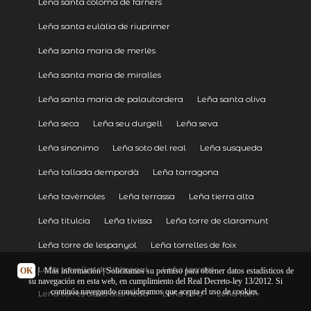
Leña santa coloma de farners
Leña santa eulàlia de riuprimer
Leña santa maria de merlès
Leña santa maria de miralles
Leña santa maria de palautordera
Leña santa oliva
Leña seca
Leña seu durgell
Leña seva
Leña sinonimo
Leña soto del real
Leña susqueda
Leña tallada dempordà
Leña tarragona
Leña tavèrnoles
Leña terrassa
Leña tierra alta
Leña titulcia
Leña tivissa
Leña torre de claramunt
Leña torre de lespanyol
Leña torrelles de foix
Leña torrelles de llobregat
Leña torrent
OK
|
Más información
| Solicitamos su permiso para obtener datos estadísticos de
su navegación en esta web, en cumplimiento del Real Decreto-ley 13/2012. Si
continúa navegando consideramos que acepta el uso de cookies.
Leña torres de la alameda
Leña torà
Leña toén