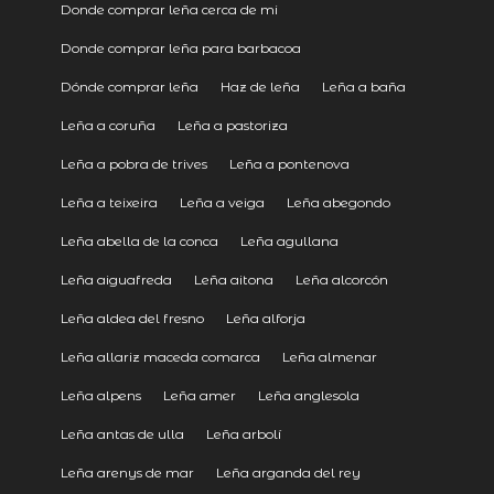
Donde comprar leña cerca de mi
Donde comprar leña para barbacoa
Dónde comprar leña
Haz de leña
Leña a baña
Leña a coruña
Leña a pastoriza
Leña a pobra de trives
Leña a pontenova
Leña a teixeira
Leña a veiga
Leña abegondo
Leña abella de la conca
Leña agullana
Leña aiguafreda
Leña aitona
Leña alcorcón
Leña aldea del fresno
Leña alforja
Leña allariz maceda comarca
Leña almenar
Leña alpens
Leña amer
Leña anglesola
Leña antas de ulla
Leña arbolí
Leña arenys de mar
Leña arganda del rey