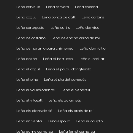
Leña cervelló
Leña cervera
Leña cobeña
Leña cogul
Leña conca de dalt
Leña corbins
Leña cortegada
Leña curtis
Leña darnius
Leña de castaño
Leña de encina cerca de mi
Leña de naranjo para chimenea
Leña domicilio
Leña dozón
Leña el berrueco
Leña el catllar
Leña el cogul
Leña el palau danglesola
Leña el pino
Leña el pla del penedès
Leña el vallès oriental
Leña el vendrell
Leña el vilosell
Leña els guiamets
Leña els plans de sió
Leña els prats de rei
Leña en venta
Leña espolla
Leña eucalipto
Leña eume comarca
Leña ferrol comarca