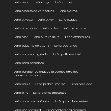
Leña neda
Leña noya
Leña nulles
Leña o barco de valdeorras
Leña o grove
Leña olivella
Leña oliver
Leña oluges
Leña omellonss
Leña ordes
Leña os blancos
Leña osor
Leña outeiro de rei
Leña ozacesuras
Leña paderne de allariz
Leña padrenda
Leña palau danglesola
Leña pallars sobirá
Leña para barbacoa
Leña parque regional de la cuenca alta del
manzanares norte
Leña paüls
Leña pedret i marzà
Leña peralada
Leña pino
Leña planes dhostoles
Leña pobla de mafumet
Leña pont darmentera
Leña pont de suert
Leña pontevedra comarca