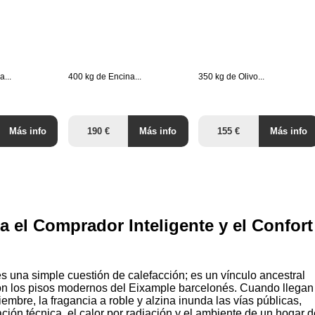
...
400 kg de Encina...
350 kg de Olivo...
Más info
190 €
Más info
155 €
Más info
 el Comprador Inteligente y el Confort
s una simple cuestión de calefacción; es un vínculo ancestral
n los pisos modernos del Eixample barcelonés. Cuando llegan
mbre, la fragancia a roble y alzina inunda las vías públicas,
ción técnica, el calor por radiación y el ambiente de un hogar d