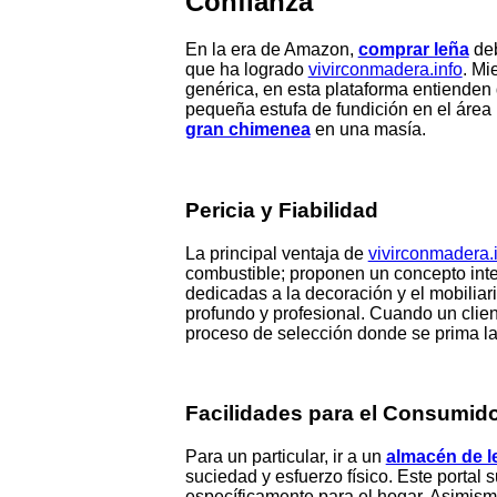
Confianza
En la era de Amazon,
comprar leña
deb
que ha logrado
vivirconmadera.info
. Mi
genérica, en esta plataforma entiende
pequeña estufa de fundición en el área 
gran chimenea
en una masía.
Pericia y Fiabilidad
La principal ventaja de
vivirconmadera.
combustible; proponen un concepto integ
dedicadas a la decoración y el mobiliar
profundo y profesional. Cuando un clie
proceso de selección donde se prima la
Facilidades para el Consumido
Para un particular, ir a un
almacén de l
suciedad y esfuerzo físico. Este portal
específicamente para el hogar. Asimismo