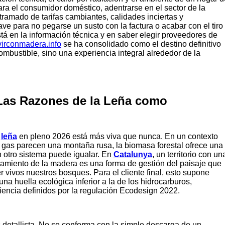
ra el consumidor doméstico, adentrarse en el sector de la
ramado de tarifas cambiantes, calidades inciertas y
ave para no pegarse un susto con la factura o acabar con el tiro
á en la información técnica y en saber elegir proveedores de
virconmadera.info
se ha consolidado como el destino definitivo
mbustible, sino una experiencia integral alrededor de la
 Las Razones de la Leña como
a
leña
en pleno 2026 está más viva que nunca. En un contexto
el gas parecen una montaña rusa, la biomasa forestal ofrece una
 otro sistema puede igualar. En
Catalunya
, un territorio con un
chamiento de la madera es una forma de gestión del paisaje que
 vivos nuestros bosques. Para el cliente final, esto supone
una huella ecológica inferior a la de los hidrocarburos,
ciencia definidos por la regulación Ecodesign 2022.
 detallista. No se conforma con la simple descarga de un