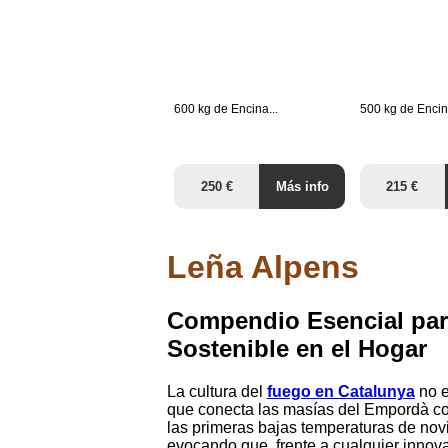
600 kg de Encina...
500 kg de Encina
250 €
Más info
215 €
Leña Alpens
Compendio Esencial para
Sostenible en el Hogar
La cultura del
fuego en Catalunya
no e
que conecta las masías del Empordà co
las primeras bajas temperaturas de novie
evocando que, frente a cualquier innova