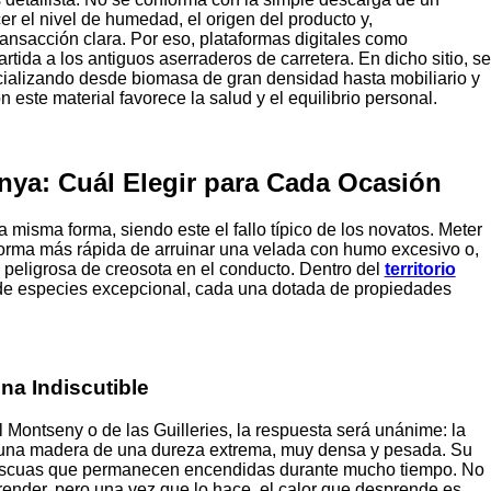
r el nivel de humedad, el origen del producto y,
ansacción clara. Por eso, plataformas digitales como
tida a los antiguos aserraderos de carretera. En dicho sitio, se
rcializando desde biomasa de gran densidad hasta mobiliario y
este material favorece la salud y el equilibrio personal.
nya: Cuál Elegir para Cada Ocasión
 misma forma, siendo este el fallo típico de los novatos. Meter
forma más rápida de arruinar una velada con humo excesivo o,
peligrosa de creosota en el conducto. Dentro del
territorio
de especies excepcional, cada una dotada de propiedades
na Indiscutible
 Montseny o de las Guilleries, la respuesta será unánime: la
 una madera de una dureza extrema, muy densa y pesada. Su
r ascuas que permanecen encendidas durante mucho tiempo. No
prender, pero una vez que lo hace, el calor que desprende es