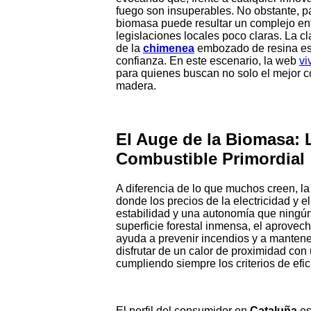
fuego son insuperables. No obstante, pa
biomasa puede resultar un complejo ent
legislaciones locales poco claras. La cl
de la
chimenea
embozado de resina est
confianza. En este escenario, la web
vi
para quienes buscan no solo el mejor co
madera.
El Auge de la Biomasa:
Combustible Primordial
A diferencia de lo que muchos creen, l
donde los precios de la electricidad y 
estabilidad y una autonomía que ningún
superficie forestal inmensa, el aprove
ayuda a prevenir incendios y a mantener
disfrutar de un calor de proximidad con 
cumpliendo siempre los criterios de efi
El perfil del consumidor en
Cataluña
es