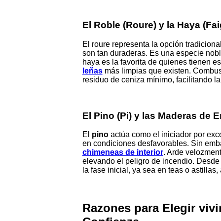
El Roble (Roure) y la Haya (Fai
El roure representa la opción tradicion
son tan duraderas. Es una especie noble
haya es la favorita de quienes tienen e
leñas
más limpias que existen. Combust
residuo de ceniza mínimo, facilitando la
El Pino (Pi) y las Maderas de 
El
pino
actúa como el iniciador por exc
en condiciones desfavorables. Sin emba
chimeneas de interior
. Arde velozment
elevando el peligro de incendio. Desd
la fase inicial, ya sea en teas o astilla
Razones para Elegir viv