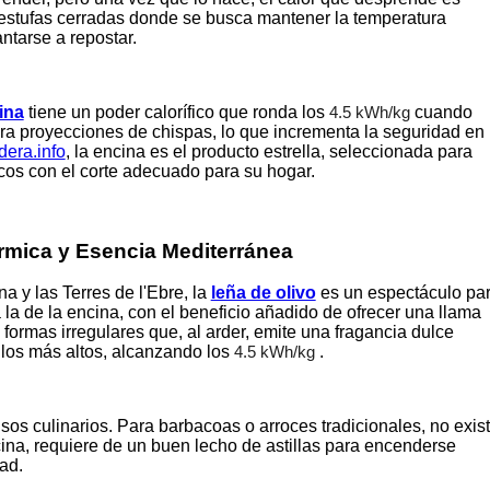
 estufas cerradas donde se busca mantener la temperatura
ntarse a repostar.
ina
tiene un poder calorífico que ronda los
cuando
4.5 kWh/kg
a proyecciones de chispas, lo que incrementa la seguridad en
dera.info
, la encina es el producto estrella, seleccionada para
cos con el corte adecuado para su hogar.
érmica y Esencia Mediterránea
 y las Terres de l'Ebre, la
leña de olivo
es un espectáculo pa
la de la encina, con el beneficio añadido de ofrecer una llama
e formas irregulares que, al arder, emite una fragancia dulce
e los más altos, alcanzando los
.
4.5 kWh/kg
sos culinarios. Para barbacoas o arroces tradicionales, no exis
ncina, requiere de un buen lecho de astillas para encenderse
ad.