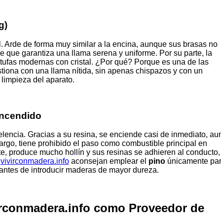
g)
al. Arde de forma muy similar a la encina, aunque sus brasas no
 que garantiza una llama serena y uniforme. Por su parte, la
stufas modernas con cristal. ¿Por qué? Porque es una de las
iona con una llama nítida, sin apenas chispazos y con un
 limpieza del aparato.
Encendido
elencia. Gracias a su resina, se enciende casi de inmediato, au
rgo, tiene prohibido el paso como combustible principal en
e, produce mucho hollín y sus resinas se adhieren al conducto,
e
vivirconmadera.info
aconsejan emplear el
pino
únicamente pa
s, antes de introducir maderas de mayor dureza.
irconmadera.info como Proveedor de