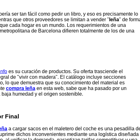
ería ser tan fácil como pedir un libro, y eso es precisamente lo
entras que otros proveedores se limitan a vender "
leña
" de form
n que cada hogar es un mundo. Los requerimientos de una
metropolitana de Barcelona difieren totalmente de los de una
info
es su curación de productos. Su oferta trasciende el
ral de "vivir con madera". El catálogo incluye secciones
io, lo que demuestra que su conocimiento del material es
nte
compra leña
en esta web, sabe que ha pasado por un
 baja humedad y el origen sostenible.
r Final
eña
a cargar sacos en el maletero del coche es una pesadilla d
 suprime dichos inconvenientes mediante una logística diseñada
, al unificar la demanda, garantizan tarifas competitivas y una