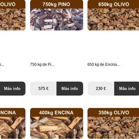
...
750 kg de Pi...
650 kg de Encina...
Más info
575 €
Más info
230 €
Más info