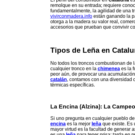
remolque en su entrada; requiere conoce
fundamentalmente, la agilidad de una tr
vivirconmadera.info
están ganando la par
otorga a la madera su valor real, come
accesorios que prueban que convivir con 
Tipos de Leña en Catalu
No todos los troncos combustionan de la
cualquier tronco en la
chimenea
es la 
peor aún, de provocar una acumulación 
catalán
, contamos con una diversidad 
térmicas específicas.
La Encina (Alzina): La Campeo
Si uno pregunta en cualquier pueblo del
encina
es la mejor
leña
que existe. Es
mayor virtud es la facultad de genera
es una
leña
para tener prisa; tarda en 